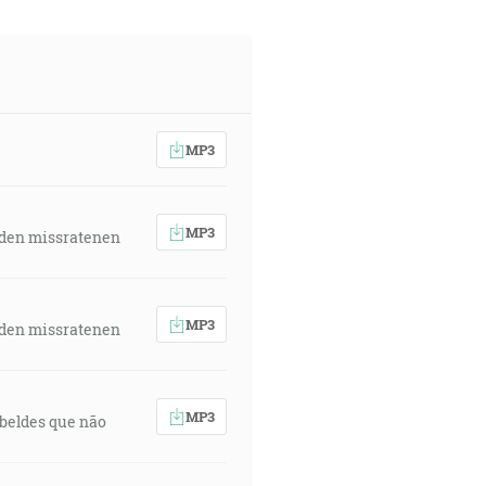
MP3
MP3
 den missratenen
MP3
 den missratenen
MP3
rebeldes que não