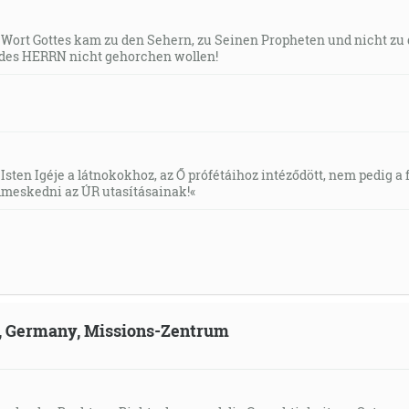
s Wort Gottes kam zu den Sehern, zu Seinen Propheten und nicht zu
des HERRN nicht gehorchen wollen!
Isten Igéje a látnokokhoz, az Ő prófétáihoz intéződött, nem pedig a f
meskedni az ÚR utasításainak!«
ld, Germany, Missions-Zentrum