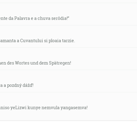
nte da Palavra e a chuva serôdia!”
amanta a Cuvantului si ploaia tarzie.
n des Wortes und dem Spätregen!
a a pozdný dážď!
niso yeLizwi kunye nemvula yangasemva!