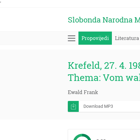
'
Slobonda Narodna M
Propovijedi
Literatura
Krefeld, 27. 4. 19
Thema: Vom wah
Ewald Frank
Download MP3