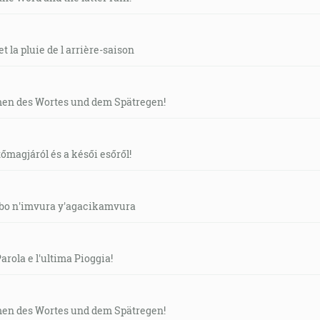
 la pluie de l arrière-saison
n des Wortes und dem Spätregen!
őmagjáról és a késői esőről!
bo n'imvura y'agacikamvura
arola e l'ultima Pioggia!
n des Wortes und dem Spätregen!