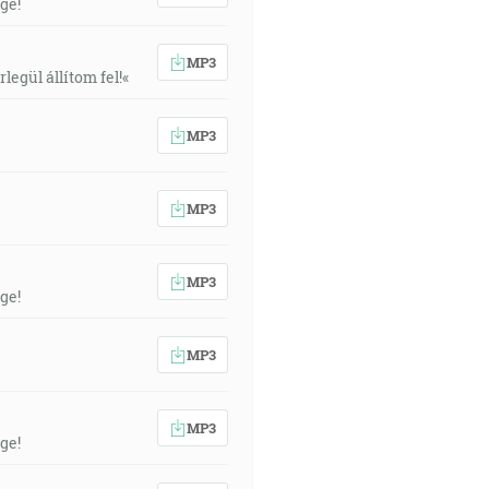
ge!
MP3
egül állítom fel!«
MP3
MP3
MP3
ge!
MP3
MP3
ge!