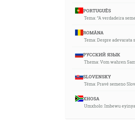
PORTUGUÊS
Tema: “A verdadeira seme
ROMÂNA
Tema: Despre adevarata s
РУССКИЙ ЯЗЫК
Thema: Vom wahren Same
SLOVENSKY
Téma: Pravé semeno Slov
XHOSA
Umxholo: Imbewu eyinya