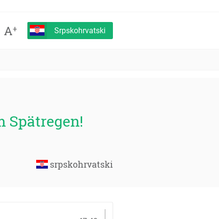
A
+
Srpskohrvatski
 Spätregen!
srpskohrvatski