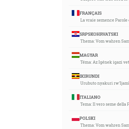
FRANÇAIS
La vraie semence Parole et
SRPSKOHRVATSKI
Thema: Vom wahren Same
MAGYAR
Téma: Az Igének igazi vet
IKIRUNDI
Urubuto nyakuri rw'Ijam
ITALIANO
Tema: Il vero seme della P
POLSKI
Thema: Vom wahren Same