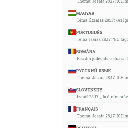
Thema: Jesaia 28,17: ICH 
MAGYAR
Téma: Ézsaiás 28:17: »Az I
PORTUGUÊS
Tema: Isaías 28,17: “EU faç
ROMÂNA
Fac din judecată o sfoară 
РУССКИЙ ЯЗЫК
Thema: Jesaia 28,17: ICH 
SLOVENSKY
Izaiáš 28,17: „Ja činím prá
FRANÇAIS
Thema: Jesaia 28,17: ICH 