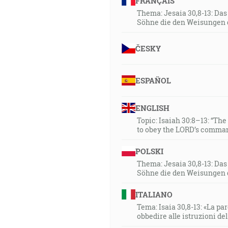
FRANÇAIS
Thema: Jesaia 30,8-13: Da
Söhne die den Weisungen 
ČESKY
ESPAÑOL
ENGLISH
Topic: Isaiah 30:8–13: “Th
to obey the LORD’s comman
POLSKI
Thema: Jesaia 30,8-13: Da
Söhne die den Weisungen 
ITALIANO
Tema: Isaia 30,8-13: «La paro
obbedire alle istruzioni de