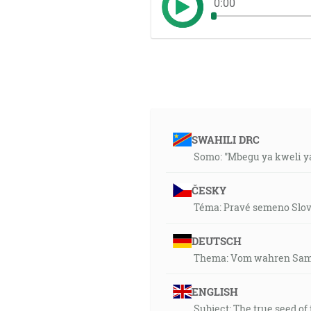
0:00
SWAHILI DRC
Somo: "Mbegu ya kweli y
ČESKY
Téma: Pravé semeno Slov
DEUTSCH
Thema: Vom wahren Same
ENGLISH
Subject: The true seed of 