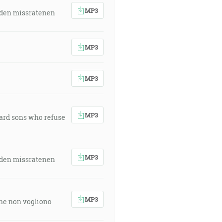
MP3
 den missratenen
MP3
MP3
MP3
ward sons who refuse
MP3
 den missratenen
MP3
 che non vogliono