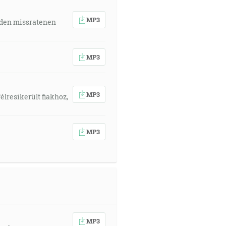
MP3
 den missratenen
MP3
MP3
élresikerült fiakhoz,
MP3
MP3