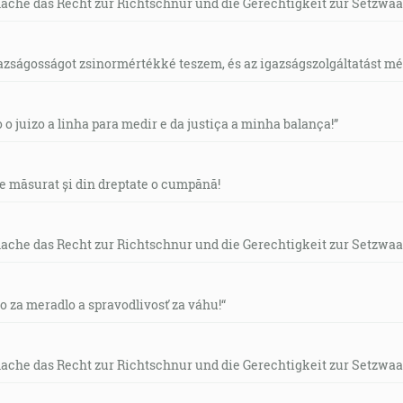
mache das Recht zur Richtschnur und die Gerechtigkeit zur Setzwaa
gazságosságot zsinormértékké teszem, és az igazságszolgáltatást mérl
o o juizo a linha para medir e da justiça a minha balança!”
de măsurat și din dreptate o cumpănă!
mache das Recht zur Richtschnur und die Gerechtigkeit zur Setzwaa
vo za meradlo a spravodlivosť za váhu!“
mache das Recht zur Richtschnur und die Gerechtigkeit zur Setzwaa