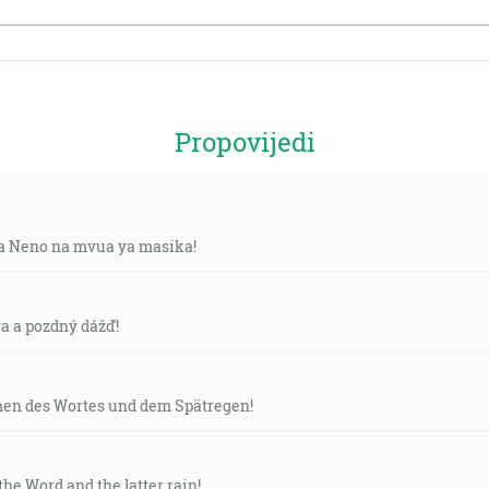
Propovijedi
a Neno na mvua ya masika!
a a pozdný dážď!
n des Wortes und dem Spätregen!
the Word and the latter rain!