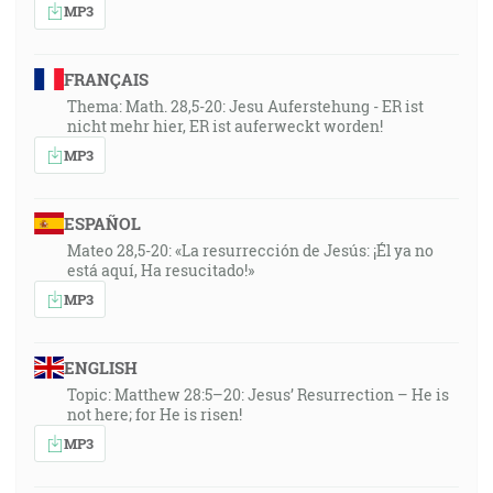
MP3
FRANÇAIS
Thema: Math. 28,5-20: Jesu Auferstehung - ER ist
nicht mehr hier, ER ist auferweckt worden!
MP3
ESPAÑOL
Mateo 28,5-20: «La resurrección de Jesús: ¡Él ya no
está aquí, Ha resucitado!»
MP3
ENGLISH
Topic: Matthew 28:5–20: Jesus’ Resurrection – He is
not here; for He is risen!
MP3