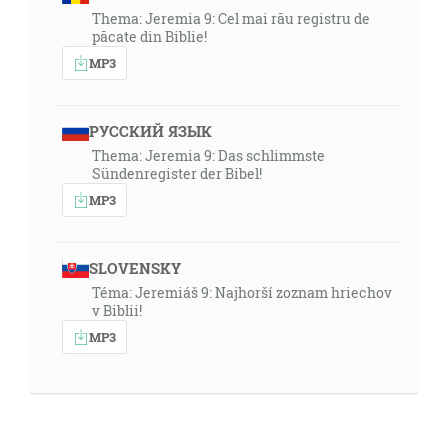
Thema: Jeremia 9: Cel mai rău registru de
păcate din Biblie!
MP3
РУССКИЙ ЯЗЫК
Thema: Jeremia 9: Das schlimmste
Sündenregister der Bibel!
MP3
SLOVENSKY
Téma: Jeremiáš 9: Najhorší zoznam hriechov
v Biblii!
MP3