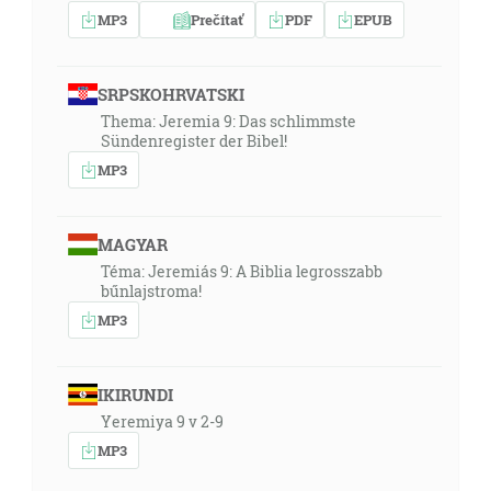
MP3
Prečítať
PDF
EPUB
SRPSKOHRVATSKI
Thema: Jeremia 9: Das schlimmste
Sündenregister der Bibel!
MP3
MAGYAR
Téma: Jeremiás 9: A Biblia legrosszabb
bűnlajstroma!
MP3
IKIRUNDI
Yeremiya 9 v 2-9
MP3