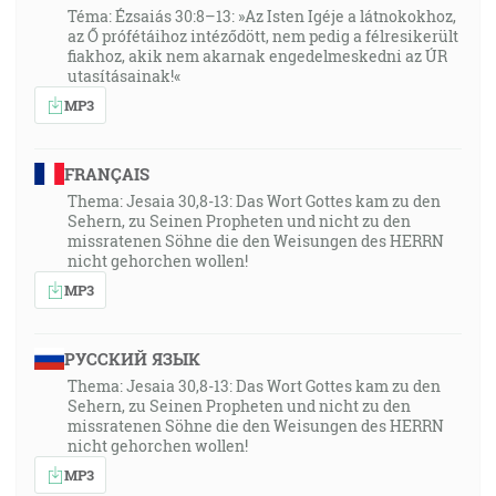
Téma: Ézsaiás 30:8–13: »Az Isten Igéje a látnokokhoz,
az Ő prófétáihoz intéződött, nem pedig a félresikerült
fiakhoz, akik nem akarnak engedelmeskedni az ÚR
utasításainak!«
MP3
FRANÇAIS
Thema: Jesaia 30,8-13: Das Wort Gottes kam zu den
Sehern, zu Seinen Propheten und nicht zu den
missratenen Söhne die den Weisungen des HERRN
nicht gehorchen wollen!
MP3
РУССКИЙ ЯЗЫК
Thema: Jesaia 30,8-13: Das Wort Gottes kam zu den
Sehern, zu Seinen Propheten und nicht zu den
missratenen Söhne die den Weisungen des HERRN
nicht gehorchen wollen!
MP3