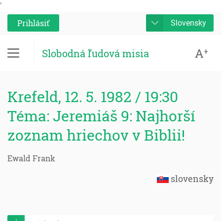
'
Prihlásiť
Slovensky
A
+
Slobodná ľudová misia
Krefeld, 12. 5. 1982 / 19:30
Téma: Jeremiáš 9: Najhorší
zoznam hriechov v Biblii!
Ewald Frank
slovensky