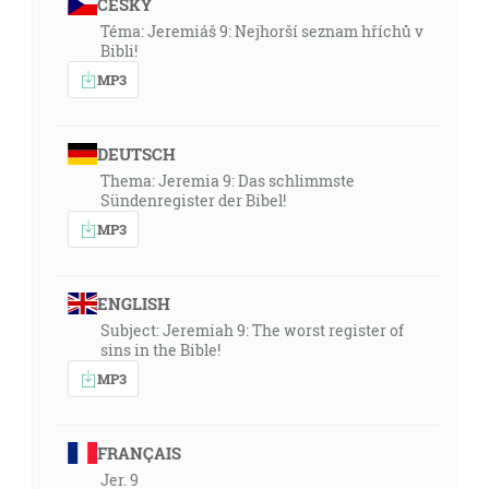
ČESKY
Téma: Jeremiáš 9: Nejhorší seznam hříchů v
Bibli!
MP3
DEUTSCH
Thema: Jeremia 9: Das schlimmste
Sündenregister der Bibel!
MP3
ENGLISH
Subject: Jeremiah 9: The worst register of
sins in the Bible!
MP3
FRANÇAIS
Jer. 9