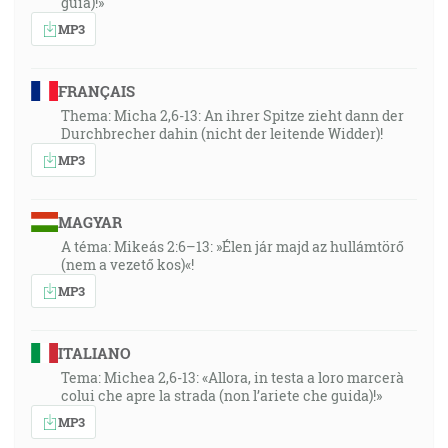
guía)!»
MP3
FRANÇAIS
Thema: Micha 2,6-13: An ihrer Spitze zieht dann der
Durchbrecher dahin (nicht der leitende Widder)!
MP3
MAGYAR
A téma: Mikeás 2:6–13: »Élen jár majd az hullámtörő
(nem a vezető kos)«!
MP3
ITALIANO
Tema: Michea 2,6-13: «Allora, in testa a loro marcerà
colui che apre la strada (non l’ariete che guida)!»
MP3