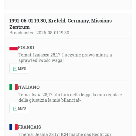
1991-06-01 19:30, Krefeld, Germany, Missions-
Zentrum
Broadcasted: 2026-08-01 19:30
POLSKI
Temat: Izajasza 28,17: I uczynię prawo miarą, a
sprawiedliwość wagą!
MP3
ITALIANO
Tema: Isaia 28,17: «Io farò della legge la mia regola e
della giustizia la mia bilancia!»
MP3
FRANÇAIS
Thema: Jesaia 28,17: ICH mache das Recht zur