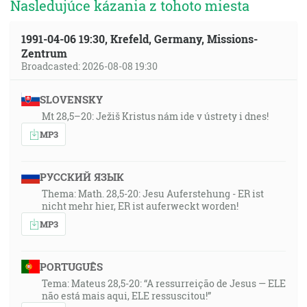
Nasledujúce kázania z tohoto miesta
1991-04-06 19:30, Krefeld, Germany, Missions-
Zentrum
Broadcasted: 2026-08-08 19:30
SLOVENSKY
Mt 28,5–20: Ježiš Kristus nám ide v ústrety i dnes!
MP3
РУССКИЙ ЯЗЫК
Thema: Math. 28,5-20: Jesu Auferstehung - ER ist
nicht mehr hier, ER ist auferweckt worden!
MP3
PORTUGUÊS
Tema: Mateus 28,5-20: “A ressurreição de Jesus — ELE
não está mais aqui, ELE ressuscitou!”