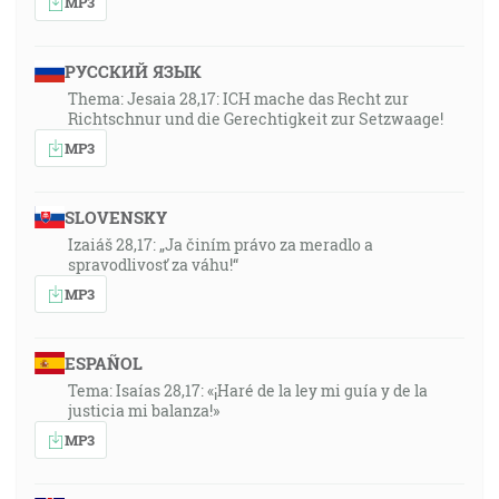
MP3
РУССКИЙ ЯЗЫК
Thema: Jesaia 28,17: ICH mache das Recht zur
Richtschnur und die Gerechtigkeit zur Setzwaage!
MP3
SLOVENSKY
Izaiáš 28,17: „Ja činím právo za meradlo a
spravodlivosť za váhu!“
MP3
ESPAÑOL
Tema: Isaías 28,17: «¡Haré de la ley mi guía y de la
justicia mi balanza!»
MP3