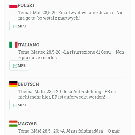
POLSKI
Temat: Mat. 28,5-20: Zmartwychwstanie Jezusa - Nie
ma go tu, bo wstał z martwych!
MP3
ITALIANO
Tema: Matteo 28,5-20: «La risurrezione di Gesù – Non
è più qui, è risorto!»
MP3
DEUTSCH
Thema: Math. 28,5-20: Jesu Auferstehung - ER ist
nicht mehr hier, ER ist auferweckt worden!
MP3
MAGYAR
Téma: Máté 28:5–20: »A Jézus feltámadása – Ő már