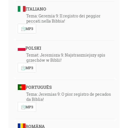
ITALIANO
Tema: Geremia 9: Il registro dei peggior
peccati nella Bibbia!
MP3
POLSKI
Temat: Jeremisza 9: Najstraszniejszy spis
grzechów w Biblii!
MP3
PORTUGUÊS
Tema: Jeremias 9: O pior registro de pecados
da Bíblia!
MP3
ROMÂNA