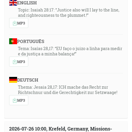
ENGLISH
Topic: Isaiah 28:17: “Justice also will I lay to the line,
and righteousness to the plummet.!”
MP3
PORTUGUÊS
Tema: Isaías 28,17: “EU faço o juizo a linha para medir
e da justiça a minha balança!”
MP3
DEUTSCH
Thema: Jesaia 28,17: ICH mache das Recht zur
Richtschnur und die Gerechtigkeit zur Setzwaage!
MP3
2026-07-26 10:00, Krefeld, Germany, Missions-