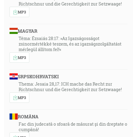
Richtschnur und die Gerechtigkeit zur Setzwaage!
MP3
MAGYAR
Téma: Ézsaiás 28:17: »Az Igazságosságot
zsinormértékké teszem, és az igazságszolgáltatást
mérlegül állítom fel!«
MP3
SRPSKOHRVATSKI
Thema: Jesaia 28,17: ICH mache das Recht zur
Richtschnur und die Gerechtigkeit zur Setzwaage!
MP3
ROMÂNA
Fac din judecată o sfoară de măsurat și din dreptate o
cumpănă!