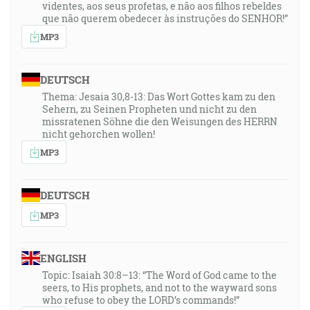
videntes, aos seus profetas, e não aos filhos rebeldes
que não querem obedecer às instruções do SENHOR!”
MP3
DEUTSCH
Thema: Jesaia 30,8-13: Das Wort Gottes kam zu den
Sehern, zu Seinen Propheten und nicht zu den
missratenen Söhne die den Weisungen des HERRN
nicht gehorchen wollen!
MP3
DEUTSCH
MP3
ENGLISH
Topic: Isaiah 30:8–13: “The Word of God came to the
seers, to His prophets, and not to the wayward sons
who refuse to obey the LORD’s commands!”