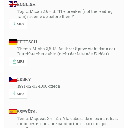
ENGLISH
Topic: Micah 2:6–13: “The breaker (not the leading
ram) is come up before them!”
MP3
DEUTSCH
Thema: Micha 2,6-13: An ihrer Spitze zieht dann der
Durchbrecher dahin (nicht der leitende Widder)!
MP3
ČESKY
1991-02-03-1000-czech
MP3
ESPAÑOL
Tema: Miqueas 2:6-13: «¡A la cabeza de ellos marchará
entonces el que abre camino (no el carnero que