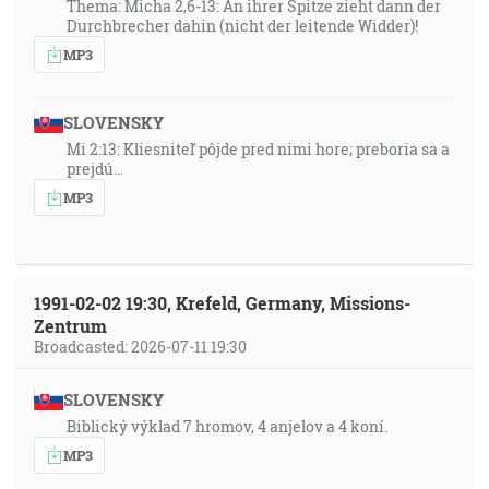
Thema: Micha 2,6-13: An ihrer Spitze zieht dann der
Durchbrecher dahin (nicht der leitende Widder)!
MP3
SLOVENSKY
Mi 2:13: Kliesniteľ pôjde pred nimi hore; preboria sa a
prejdú…
MP3
1991-02-02 19:30, Krefeld, Germany, Missions-
Zentrum
Broadcasted: 2026-07-11 19:30
SLOVENSKY
Biblický výklad 7 hromov, 4 anjelov a 4 koní.
MP3