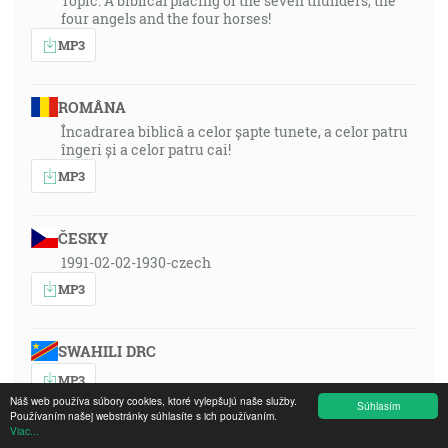
Topic: A biblical placing of the seven thunders, the
four angels and the four horses!
MP3
ROMÂNA
Încadrarea biblică a celor șapte tunete, a celor patru
îngeri și a celor patru cai!
MP3
ČESKY
1991-02-02-1930-czech
MP3
SWAHILI DRC
MP3
Náš web používa súbory cookies, ktoré vylepšujú naše služby.
Súhlasím
Používaním našej webstránky súhlasíte s ich používaním.
Viac...
DEUTSCH