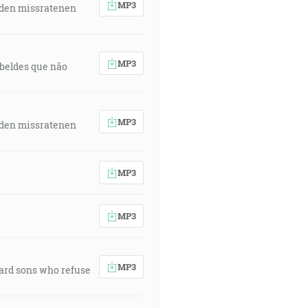
MP3
 den missratenen
MP3
rebeldes que não
MP3
 den missratenen
MP3
MP3
MP3
ward sons who refuse