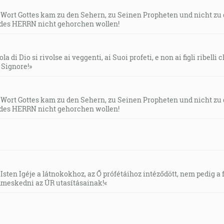
s Wort Gottes kam zu den Sehern, zu Seinen Propheten und nicht zu
des HERRN nicht gehorchen wollen!
la di Dio si rivolse ai veggenti, ai Suoi profeti, e non ai figli ribelli
l Signore!»
s Wort Gottes kam zu den Sehern, zu Seinen Propheten und nicht zu
des HERRN nicht gehorchen wollen!
Isten Igéje a látnokokhoz, az Ő prófétáihoz intéződött, nem pedig a f
meskedni az ÚR utasításainak!«