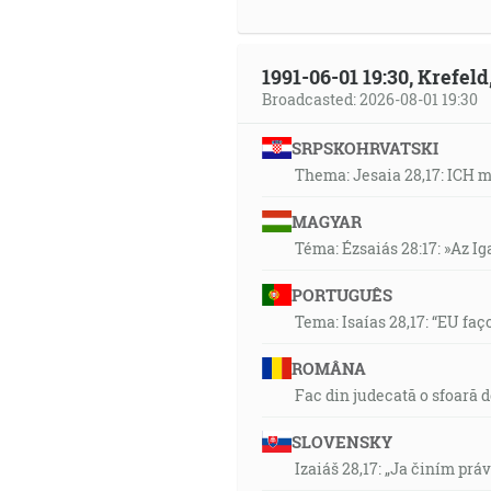
1991-06-01 19:30, Krefe
Broadcasted: 2026-08-01 19:30
SRPSKOHRVATSKI
Thema: Jesaia 28,17: ICH 
MAGYAR
Téma: Ézsaiás 28:17: »Az I
PORTUGUÊS
Tema: Isaías 28,17: “EU faç
ROMÂNA
Fac din judecată o sfoară 
SLOVENSKY
Izaiáš 28,17: „Ja činím prá