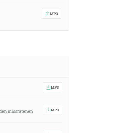
MP3
MP3
MP3
 den missratenen