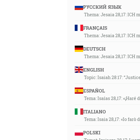
РУССКИЙ ЯЗЫК
Thema: Jesaia 28,17: ICH 
FRANÇAIS
Thema: Jesaia 28,17: ICH 
DEUTSCH
Thema: Jesaia 28,17: ICH 
ENGLISH
Topic: Isaiah 28:17: “Justic
ESPAÑOL
Tema: Isaías 28,17: «¡Haré d
ITALIANO
Tema: Isaia 28,17: «Io farò d
POLSKI