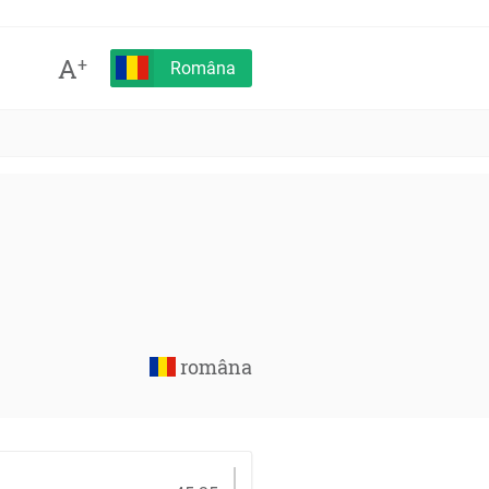
A
+
Româna
româna