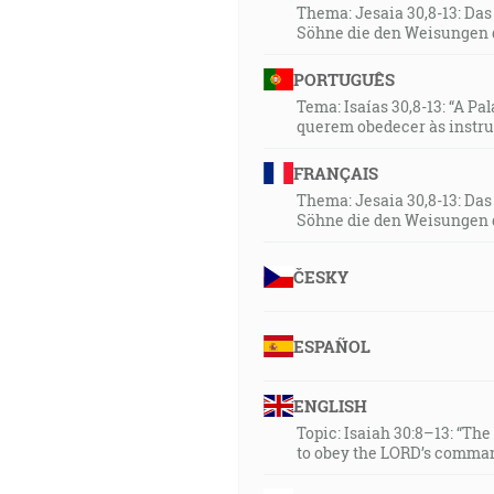
Thema: Jesaia 30,8-13: Da
Söhne die den Weisungen 
PORTUGUÊS
Tema: Isaías 30,8-13: “A Pa
querem obedecer às instr
FRANÇAIS
Thema: Jesaia 30,8-13: Da
Söhne die den Weisungen 
ČESKY
ESPAÑOL
ENGLISH
Topic: Isaiah 30:8–13: “Th
to obey the LORD’s comman