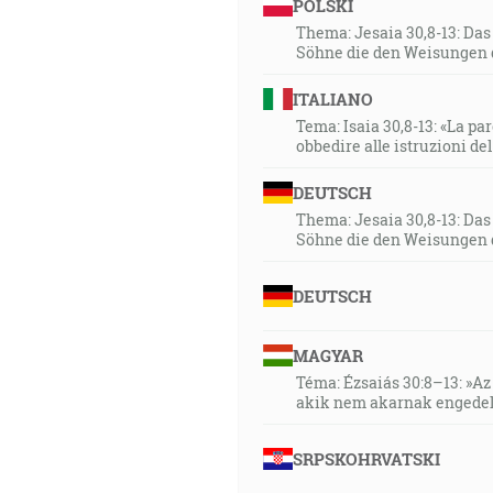
POLSKI
Thema: Jesaia 30,8-13: Da
Söhne die den Weisungen 
ITALIANO
Tema: Isaia 30,8-13: «La paro
obbedire alle istruzioni de
DEUTSCH
Thema: Jesaia 30,8-13: Da
Söhne die den Weisungen 
DEUTSCH
MAGYAR
Téma: Ézsaiás 30:8–13: »Az 
akik nem akarnak engedel
SRPSKOHRVATSKI