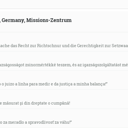
ld, Germany, Missions-Zentrum
mache das Recht zur Richtschnur und die Gerechtigkeit zur Setzwaa
gazságosságot zsinormértékké teszem, és az igazságszolgáltatást mérl
o o juizo a linha para medir e da justiça a minha balança!”
de măsurat și din dreptate o cumpănă!
vo za meradlo a spravodlivosť za váhu!“