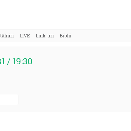
tâlniri
LIVE
Link-uri
Biblii
81 / 19:30