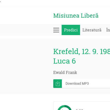
'
Misiunea Liberă
Predici
Literatură
În
Krefeld, 12. 9. 19
Luca 6
Ewald Frank
Download MP3