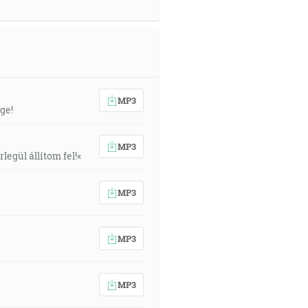
MP3
ge!
MP3
egül állítom fel!«
MP3
MP3
MP3