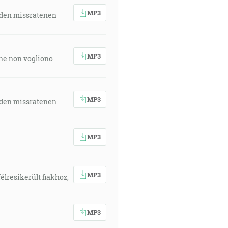
MP3
 den missratenen
MP3
 che non vogliono
MP3
 den missratenen
MP3
MP3
élresikerült fiakhoz,
MP3