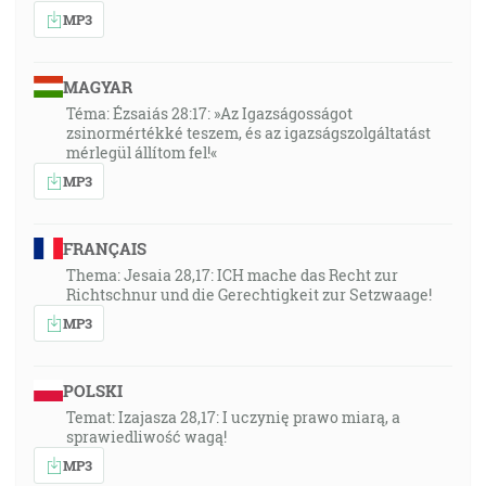
MP3
MAGYAR
Téma: Ézsaiás 28:17: »Az Igazságosságot
zsinormértékké teszem, és az igazságszolgáltatást
mérlegül állítom fel!«
MP3
FRANÇAIS
Thema: Jesaia 28,17: ICH mache das Recht zur
Richtschnur und die Gerechtigkeit zur Setzwaage!
MP3
POLSKI
Temat: Izajasza 28,17: I uczynię prawo miarą, a
sprawiedliwość wagą!
MP3