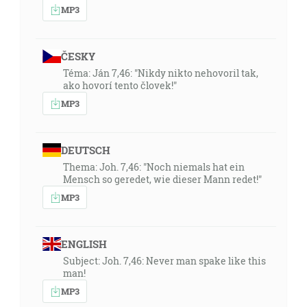
MP3
ČESKY
Téma: Ján 7,46: "Nikdy nikto nehovoril tak,
ako hovorí tento človek!"
MP3
DEUTSCH
Thema: Joh. 7,46: "Noch niemals hat ein
Mensch so geredet, wie dieser Mann redet!"
MP3
ENGLISH
Subject: Joh. 7,46: Never man spake like this
man!
MP3