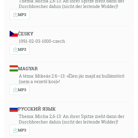
Thema: Micha 2,6-13: An ihrer Spitze zieht dann der
Durchbrecher dahin (nicht der leitende Widder)!
MP3
ČESKY
1991-02-03-1000-czech
MP3
MAGYAR
A téma: Mikeás 2:6–13: »Élen jár majd az hullámtörő
(nem a vezető kos)«!
MP3
РУССКИЙ ЯЗЫК
Thema: Micha 2,6-13: An ihrer Spitze zieht dann der
Durchbrecher dahin (nicht der leitende Widder)!
MP3