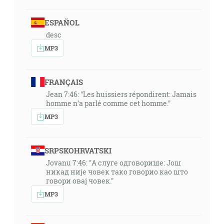
ESPAÑOL
desc
MP3
FRANÇAIS
Jean 7:46: "Les huissiers répondirent: Jamais
homme n’a parlé comme cet homme."
MP3
SRPSKOHRVATSKI
Jovanu 7:46: "А слуге одговорише: Још
никад није човек тако говорио као што
говори овај човек."
MP3