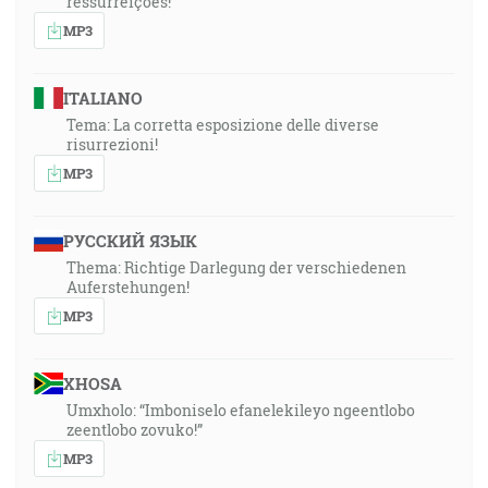
ressurreições!”
MP3
ITALIANO
Tema: La corretta esposizione delle diverse
risurrezioni!
MP3
РУССКИЙ ЯЗЫК
Thema: Richtige Darlegung der verschiedenen
Auferstehungen!
MP3
XHOSA
Umxholo: “Imboniselo efanelekileyo ngeentlobo
zeentlobo zovuko!”
MP3