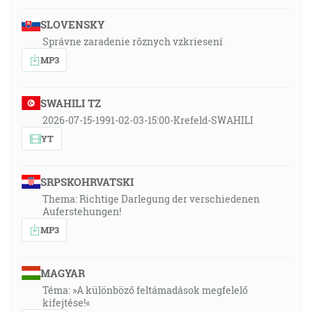
SLOVENSKY
Správne zaradenie rôznych vzkriesení
MP3
SWAHILI TZ
2026-07-15-1991-02-03-15:00-Krefeld-SWAHILI
YT
SRPSKOHRVATSKI
Thema: Richtige Darlegung der verschiedenen
Auferstehungen!
MP3
MAGYAR
Téma: »A különböző feltámadások megfelelő
kifejtése!«