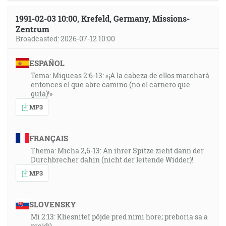
1991-02-03 10:00, Krefeld, Germany, Missions-
Zentrum
Broadcasted: 2026-07-12 10:00
ESPAÑOL
Tema: Miqueas 2:6-13: «¡A la cabeza de ellos marchará
entonces el que abre camino (no el carnero que
guía)!»
MP3
FRANÇAIS
Thema: Micha 2,6-13: An ihrer Spitze zieht dann der
Durchbrecher dahin (nicht der leitende Widder)!
MP3
SLOVENSKY
Mi 2:13: Kliesniteľ pôjde pred nimi hore; preboria sa a
prejdú…