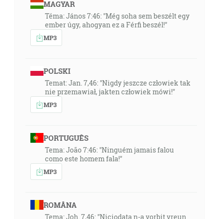
MAGYAR
Téma: János 7:46: "Még soha sem beszélt egy
ember úgy, ahogyan ez a Férfi beszél!"
MP3
POLSKI
Temat: Jan. 7,46: "Nigdy jeszcze człowiek tak
nie przemawiał, jakten człowiek mówi!"
MP3
PORTUGUÊS
Tema: João 7:46: "Ninguém jamais falou
como este homem fala!"
MP3
ROMÂNA
Tema: Joh. 7,46: "Niciodata n-a vorbit vreun