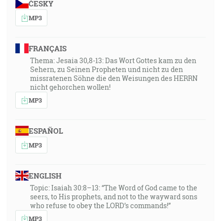
ČESKY
MP3
FRANÇAIS
Thema: Jesaia 30,8-13: Das Wort Gottes kam zu den
Sehern, zu Seinen Propheten und nicht zu den
missratenen Söhne die den Weisungen des HERRN
nicht gehorchen wollen!
MP3
ESPAÑOL
MP3
ENGLISH
Topic: Isaiah 30:8–13: “The Word of God came to the
seers, to His prophets, and not to the wayward sons
who refuse to obey the LORD’s commands!”
MP3