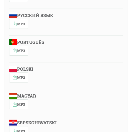
РУССКИЙ ЯЗЫК
MP3
PORTUGUÊS
MP3
POLSKI
MP3
MAGYAR
MP3
SRPSKOHRVATSKI
MP3