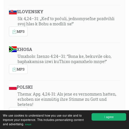
SLOVENSKY
Sk 4,24–31: „Keď to počuli, jednomyseľne pozdvihli
svoj hlas k Bohu a modlili sa!“
MP3
XHOSA
Umxholo: Izenzo 4:24–31: “Bona ke, bekuvile oko,
baphakamisa izwi kuThixo ngamxhelo mnye!”
MP3
POLSKI
Thema: Apg. 4,24-31: Als jene es vernommen hatten,
erhoben sie einmütig ihre Stimme zu Gott und
beteten!
MP3
We use cookies to understand how you use our site and to
I agree
improve your experience. This includes personalizing content
and advertising.
више