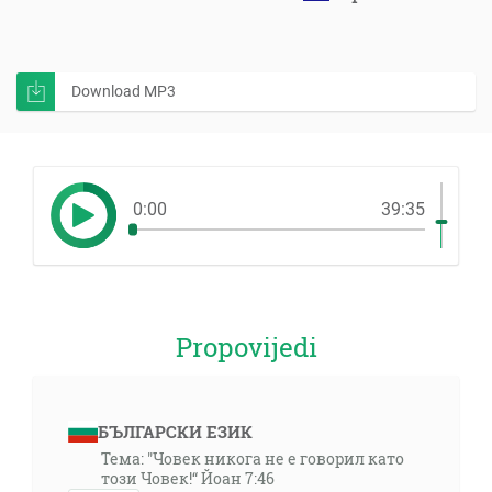
Download MP3
0:00
39:35
Propovijedi
БЪЛГАРСКИ ЕЗИК
Тема: "Човек никога не е говорил като
този Човек!“ Йоан 7:46