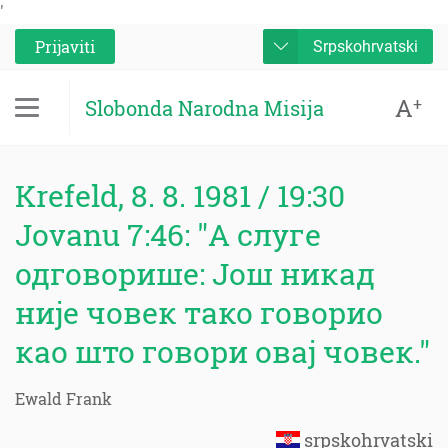
'
Prijaviti
Srpskohrvatski
A
+
Slobonda Narodna Misija
Krefeld, 8. 8. 1981 / 19:30
Jovanu 7:46: "А слуге
одговорише: Још никад
није човек тако говорио
као што говори овај човек."
Ewald Frank
srpskohrvatski