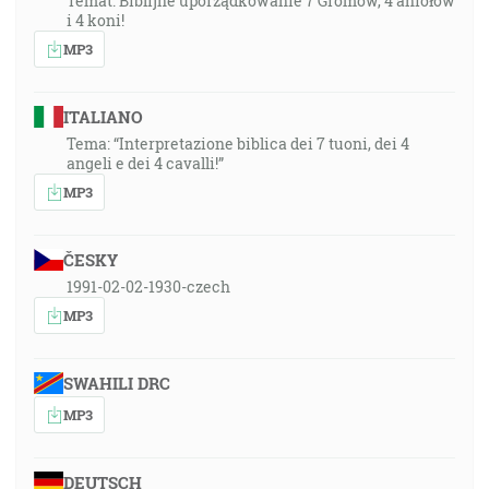
Temat: Biblijne uporządkowanie 7 Gromów, 4 aniołów
i 4 koni!
MP3
ITALIANO
Tema: “Interpretazione biblica dei 7 tuoni, dei 4
angeli e dei 4 cavalli!”
MP3
ČESKY
1991-02-02-1930-czech
MP3
SWAHILI DRC
MP3
DEUTSCH