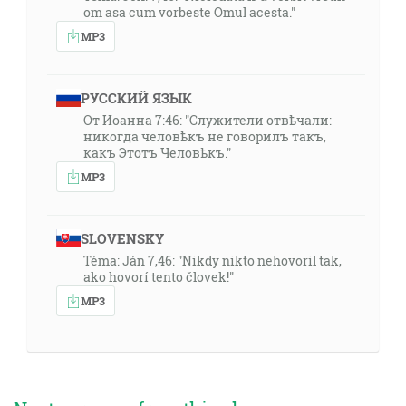
om asa cum vorbeste Omul acesta."
MP3
РУССКИЙ ЯЗЫК
От Иоанна 7:46: "Служители отвѣчали:
никогда человѣкъ не говорилъ такъ,
какъ Этотъ Человѣкъ."
MP3
SLOVENSKY
Téma: Ján 7,46: "Nikdy nikto nehovoril tak,
ako hovorí tento človek!"
MP3