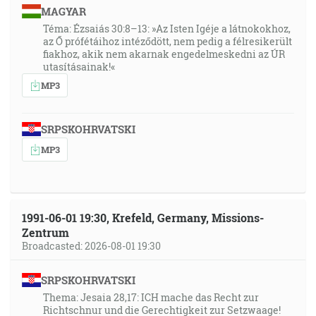
MAGYAR
Téma: Ézsaiás 30:8–13: »Az Isten Igéje a látnokokhoz,
az Ő prófétáihoz intéződött, nem pedig a félresikerült
fiakhoz, akik nem akarnak engedelmeskedni az ÚR
utasításainak!«
MP3
SRPSKOHRVATSKI
MP3
1991-06-01 19:30, Krefeld, Germany, Missions-
Zentrum
Broadcasted: 2026-08-01 19:30
SRPSKOHRVATSKI
Thema: Jesaia 28,17: ICH mache das Recht zur
Richtschnur und die Gerechtigkeit zur Setzwaage!