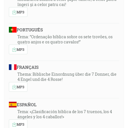
îngeri și a celor patru cai!
MP3
PORTUGUÊS
Tema: “Ordenação bíblica sobre os sete trovões, os
quatro anjos e os quatro cavalos!”
MP3
FRANÇAIS
Thema: Biblische Einordnung über die 7 Donner, die
4 Engel und die 4 Rosse!
MP3
ESPAÑOL
Tema: «¡Clasificación bíblica de los 7 truenos, los 4
ángeles y los 4 caballos!»
MP3