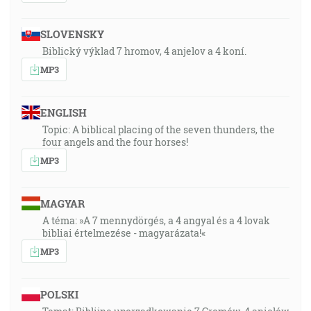
SLOVENSKY
Biblický výklad 7 hromov, 4 anjelov a 4 koní.
MP3
ENGLISH
Topic: A biblical placing of the seven thunders, the
four angels and the four horses!
MP3
MAGYAR
A téma: »A 7 mennydörgés, a 4 angyal és a 4 lovak
bibliai értelmezése - magyarázata!«
MP3
POLSKI