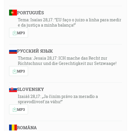
PORTUGUÊS
Tema: Isaías 28,17: “EU faço o juizo a linha para medir
e da justiça a minha balança!”
MP3
РУССКИЙ ЯЗЫК
Thema: Jesaia 28,17: ICH mache das Recht zur
Richtschnur und die Gerechtigkeit zur Setzwaage!
MP3
SLOVENSKY
Izaiáš 28,17: „Ja činím právo za meradlo a
spravodlivosť za váhu!“
MP3
ROMÂNA