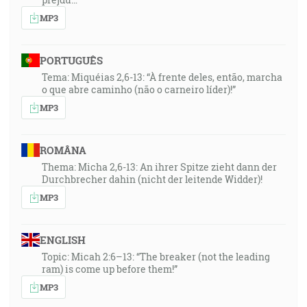
MP3
PORTUGUÊS
Tema: Miquéias 2,6-13: “À frente deles, então, marcha
o que abre caminho (não o carneiro líder)!”
MP3
ROMÂNA
Thema: Micha 2,6-13: An ihrer Spitze zieht dann der
Durchbrecher dahin (nicht der leitende Widder)!
MP3
ENGLISH
Topic: Micah 2:6–13: “The breaker (not the leading
ram) is come up before them!”
MP3