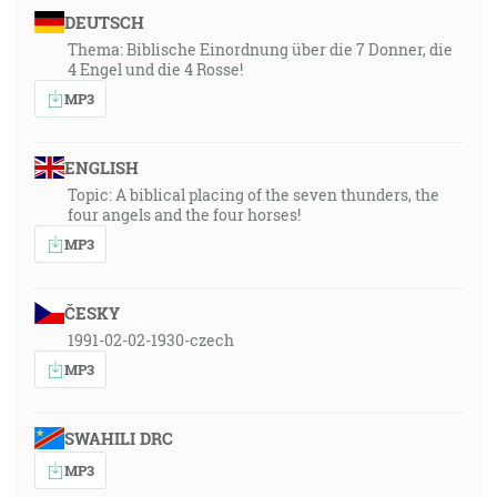
DEUTSCH
Thema: Biblische Einordnung über die 7 Donner, die
4 Engel und die 4 Rosse!
MP3
ENGLISH
Topic: A biblical placing of the seven thunders, the
four angels and the four horses!
MP3
ČESKY
1991-02-02-1930-czech
MP3
SWAHILI DRC
MP3