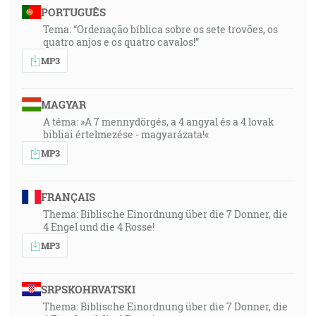
PORTUGUÊS
Tema: “Ordenação bíblica sobre os sete trovões, os
quatro anjos e os quatro cavalos!”
MP3
MAGYAR
A téma: »A 7 mennydörgés, a 4 angyal és a 4 lovak
bibliai értelmezése - magyarázata!«
MP3
FRANÇAIS
Thema: Biblische Einordnung über die 7 Donner, die
4 Engel und die 4 Rosse!
MP3
SRPSKOHRVATSKI
Thema: Biblische Einordnung über die 7 Donner, die