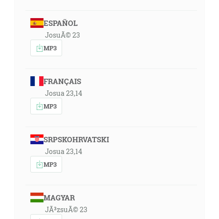
ESPAÑOL
JosuÃ© 23
MP3
FRANÇAIS
Josua 23,14
MP3
SRPSKOHRVATSKI
Josua 23,14
MP3
MAGYAR
JÃ³zsuÃ© 23