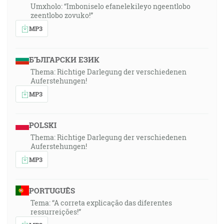
Umxholo: “Imboniselo efanelekileyo ngeentlobo
zeentlobo zovuko!”
MP3
БЪЛГАРСКИ ЕЗИК
Thema: Richtige Darlegung der verschiedenen
Auferstehungen!
MP3
POLSKI
Thema: Richtige Darlegung der verschiedenen
Auferstehungen!
MP3
PORTUGUÊS
Tema: “A correta explicação das diferentes
ressurreições!”