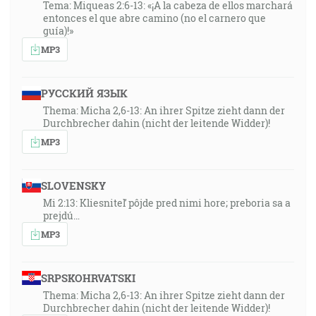
Tema: Miqueas 2:6-13: «¡A la cabeza de ellos marchará
entonces el que abre camino (no el carnero que
guía)!»
MP3
РУССКИЙ ЯЗЫК
Thema: Micha 2,6-13: An ihrer Spitze zieht dann der
Durchbrecher dahin (nicht der leitende Widder)!
MP3
SLOVENSKY
Mi 2:13: Kliesniteľ pôjde pred nimi hore; preboria sa a
prejdú…
MP3
SRPSKOHRVATSKI
Thema: Micha 2,6-13: An ihrer Spitze zieht dann der
Durchbrecher dahin (nicht der leitende Widder)!