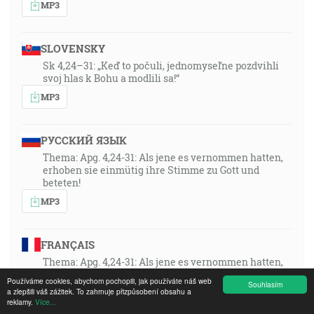
MP3
SLOVENSKY
Sk 4,24–31: „Keď to počuli, jednomyseľne pozdvihli
svoj hlas k Bohu a modlili sa!“
MP3
РУССКИЙ ЯЗЫК
Thema: Apg. 4,24-31: Als jene es vernommen hatten,
erhoben sie einmütig ihre Stimme zu Gott und
beteten!
MP3
FRANÇAIS
Thema: Apg. 4,24-31: Als jene es vernommen hatten,
erhoben sie einmütig ihre Stimme zu Gott und
Používáme cookies, abychom pochopili, jak používáte náš web
Souhlasím
beteten!
a zlepšili váš zážitek. To zahrnuje přizpůsobení obsahu a
reklamy.
Více...
MP3