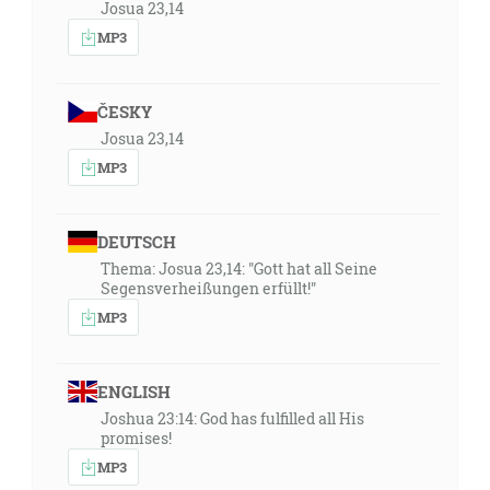
Josua 23,14
MP3
ČESKY
Josua 23,14
MP3
DEUTSCH
Thema: Josua 23,14: "Gott hat all Seine
Segensverheißungen erfüllt!"
MP3
ENGLISH
Joshua 23:14: God has fulfilled all His
promises!
MP3