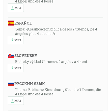
4 Engel und die 4 Rosse!
MP3
ESPAÑOL
Tema: «¡Clasificación bíblica de los 7 truenos, los 4
ángeles y los 4 caballos!»
MP3
SLOVENSKY
Biblický výklad 7 hromov, 4 anjelov a 4 koní.
MP3
РУССКИЙ ЯЗЫК
Thema: Biblische Einordnung über die 7 Donner, die
4 Engel und die 4 Rosse!
MP3