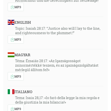
Richtschnur und die Gerechtigkeit zur Setzwaage!
MP3
ENGLISH
Topic: Isaiah 28:17: “Justice also will I lay to the line,
and righteousness to the plummet.!”
MP3
MAGYAR
Téma: Ézsaiás 28:17: »Az Igazságosságot
zsinormértékké teszem, és az igazságszolgáltatást
mérlegül állítom fel!«
MP3
ITALIANO
Tema: Isaia 28,17: «Io farò della legge la mia regola e
della giustizia la mia bilancia!»
MP3