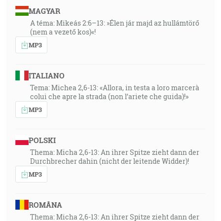
MAGYAR
A téma: Mikeás 2:6–13: »Élen jár majd az hullámtörő
(nem a vezető kos)«!
MP3
ITALIANO
Tema: Michea 2,6-13: «Allora, in testa a loro marcerà
colui che apre la strada (non l’ariete che guida)!»
MP3
POLSKI
Thema: Micha 2,6-13: An ihrer Spitze zieht dann der
Durchbrecher dahin (nicht der leitende Widder)!
MP3
ROMÂNA
Thema: Micha 2,6-13: An ihrer Spitze zieht dann der