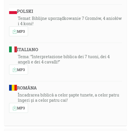
POLSKI
Temat: Biblijne uporządkowanie 7 Gromów, 4 aniołów
i 4 koni!
MP3
ITALIANO
Tema: “Interpretazione biblica dei 7 tuoni, dei 4
angeli e dei 4 cavalli!”
MP3
ROMÂNA
Încadrarea biblică a celor șapte tunete, a celor patru
îngeri și a celor patru cai!
MP3