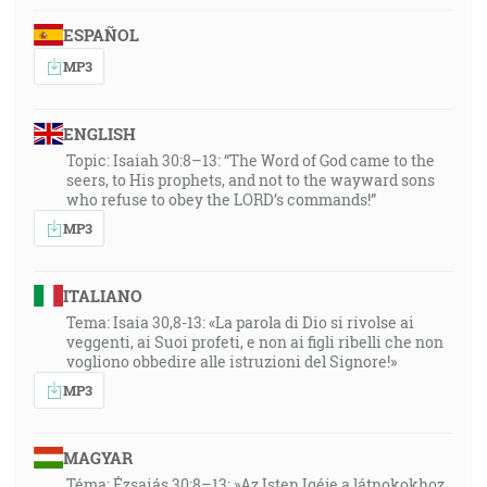
ESPAÑOL
MP3
ENGLISH
Topic: Isaiah 30:8–13: “The Word of God came to the
seers, to His prophets, and not to the wayward sons
who refuse to obey the LORD’s commands!”
MP3
ITALIANO
Tema: Isaia 30,8-13: «La parola di Dio si rivolse ai
veggenti, ai Suoi profeti, e non ai figli ribelli che non
vogliono obbedire alle istruzioni del Signore!»
MP3
MAGYAR
Téma: Ézsaiás 30:8–13: »Az Isten Igéje a látnokokhoz,