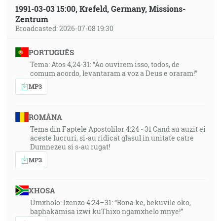
1991-03-03 15:00, Krefeld, Germany, Missions-
Zentrum
Broadcasted: 2026-07-08 19:30
PORTUGUÊS
Tema: Atos 4,24-31: “Ao ouvirem isso, todos, de
comum acordo, levantaram a voz a Deus e oraram!”
MP3
ROMÂNA
Tema din Faptele Apostolilor 4:24 - 31 Cand au auzit ei
aceste lucruri, si-au ridicat glasul in unitate catre
Dumnezeu si s-au rugat!
MP3
XHOSA
Umxholo: Izenzo 4:24–31: “Bona ke, bekuvile oko,
baphakamisa izwi kuThixo ngamxhelo mnye!”