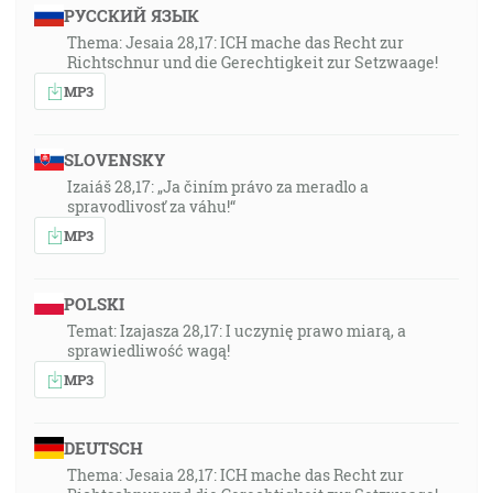
РУССКИЙ ЯЗЫК
Thema: Jesaia 28,17: ICH mache das Recht zur
Richtschnur und die Gerechtigkeit zur Setzwaage!
MP3
SLOVENSKY
Izaiáš 28,17: „Ja činím právo za meradlo a
spravodlivosť za váhu!“
MP3
POLSKI
Temat: Izajasza 28,17: I uczynię prawo miarą, a
sprawiedliwość wagą!
MP3
DEUTSCH
Thema: Jesaia 28,17: ICH mache das Recht zur