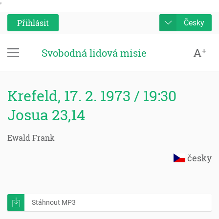
'
Přihlásit
Česky
A
+
Svobodná lidová misie
Krefeld, 17. 2. 1973 / 19:30
Josua 23,14
Ewald Frank
česky
Stáhnout MP3