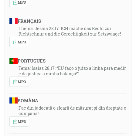
MP3
FRANÇAIS
Thema: Jesaia 28,17: ICH mache das Recht zur
Richtschnur und die Gerechtigkeit zur Setzwaage!
MP3
PORTUGUÊS
Tema: Isaías 28,17: “EU faço o juizo a linha para medir
e da justiça a minha balança!”
MP3
ROMÂNA
Fac din judecată o sfoară de măsurat și din dreptate o
cumpănă!
MP3