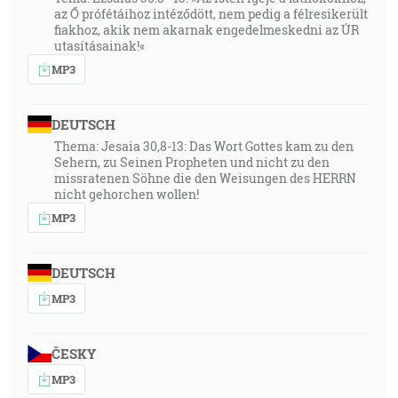
az Ő prófétáihoz intéződött, nem pedig a félresikerült
fiakhoz, akik nem akarnak engedelmeskedni az ÚR
utasításainak!«
MP3
DEUTSCH
Thema: Jesaia 30,8-13: Das Wort Gottes kam zu den
Sehern, zu Seinen Propheten und nicht zu den
missratenen Söhne die den Weisungen des HERRN
nicht gehorchen wollen!
MP3
DEUTSCH
MP3
ČESKY
MP3