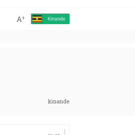
A
+
Kinande
kinande