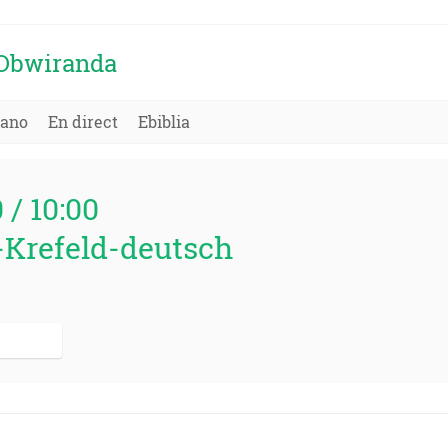
'Obwiranda
kano
En direct
Ebiblia
0 / 10:00
-Krefeld-deutsch