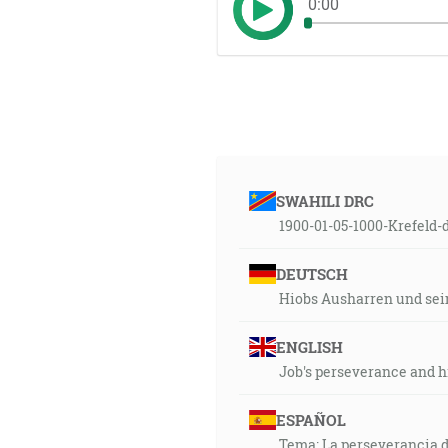
0:00
SWAHILI DRC
1900-01-05-1000-Krefeld-
DEUTSCH
Hiobs Ausharren und se
ENGLISH
Job's perseverance and h
ESPAÑOL
Tema: La perseverancia d