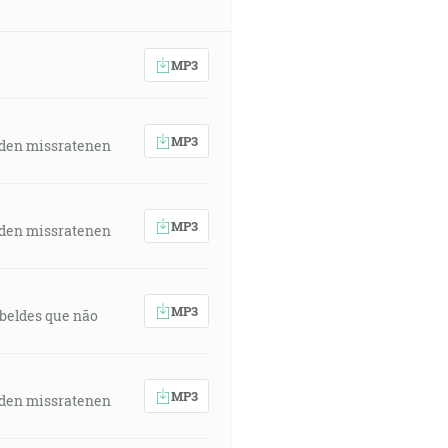
MP3
MP3
 den missratenen
MP3
 den missratenen
MP3
rebeldes que não
MP3
 den missratenen