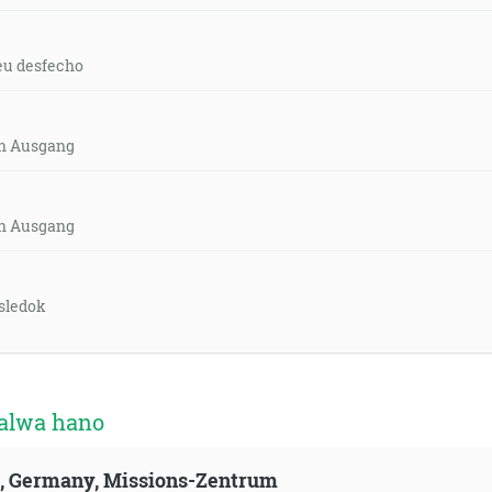
eu desfecho
in Ausgang
in Ausgang
ýsledok
aalwa hano
ld, Germany, Missions-Zentrum