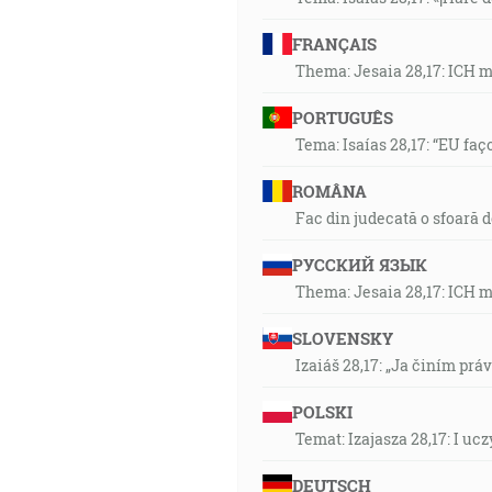
FRANÇAIS
Thema: Jesaia 28,17: ICH 
PORTUGUÊS
Tema: Isaías 28,17: “EU faç
ROMÂNA
Fac din judecată o sfoară 
РУССКИЙ ЯЗЫК
Thema: Jesaia 28,17: ICH 
SLOVENSKY
Izaiáš 28,17: „Ja činím prá
POLSKI
Temat: Izajasza 28,17: I u
DEUTSCH