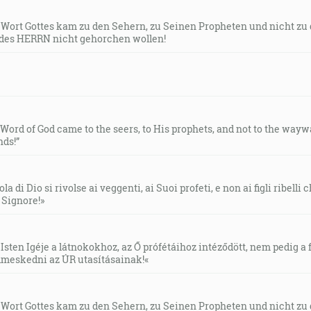
s Wort Gottes kam zu den Sehern, zu Seinen Propheten und nicht zu
des HERRN nicht gehorchen wollen!
e Word of God came to the seers, to His prophets, and not to the way
ds!”
la di Dio si rivolse ai veggenti, ai Suoi profeti, e non ai figli ribelli
l Signore!»
Isten Igéje a látnokokhoz, az Ő prófétáihoz intéződött, nem pedig a f
meskedni az ÚR utasításainak!«
s Wort Gottes kam zu den Sehern, zu Seinen Propheten und nicht zu