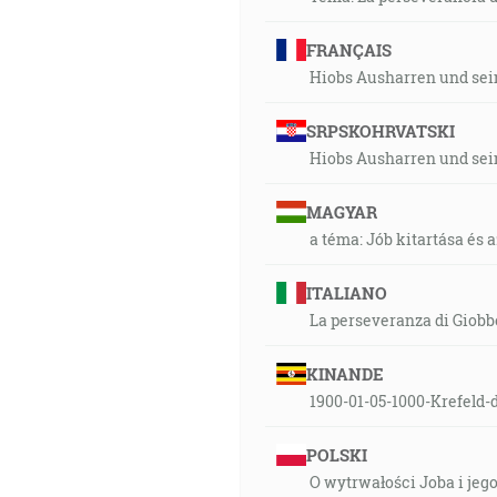
FRANÇAIS
Hiobs Ausharren und se
SRPSKOHRVATSKI
Hiobs Ausharren und se
MAGYAR
a téma: Jób kitartása és a
ITALIANO
La perseveranza di Giobbe
KINANDE
1900-01-05-1000-Krefeld-
POLSKI
O wytrwałości Joba i jeg