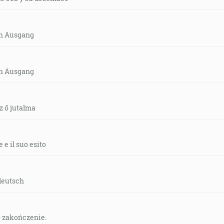
in Ausgang
in Ausgang
z ő jutalma
 e il suo esito
deutsch
o zakończenie.