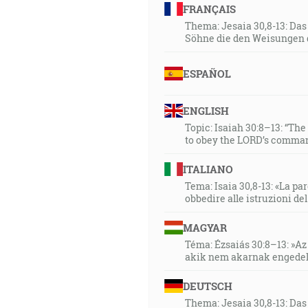
FRANÇAIS
Thema: Jesaia 30,8-13: Da
Söhne die den Weisungen 
ESPAÑOL
ENGLISH
Topic: Isaiah 30:8–13: “Th
to obey the LORD’s comman
ITALIANO
Tema: Isaia 30,8-13: «La paro
obbedire alle istruzioni de
MAGYAR
Téma: Ézsaiás 30:8–13: »Az 
akik nem akarnak engedel
DEUTSCH
Thema: Jesaia 30,8-13: Da