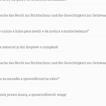
mache das Recht zur Richtschnur und die Gerechtigkeit zur Setzwaa
o o juizo a linha para medir e da justiça a minha balança!”
de măsurat și din dreptate o cumpănă!
mache das Recht zur Richtschnur und die Gerechtigkeit zur Setzwaa
vo za meradlo a spravodlivosť za váhu!“
czynię prawo miarą, a sprawiedliwość wagą!