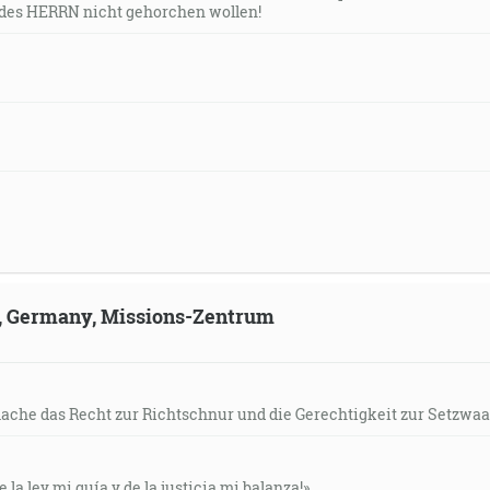
des HERRN nicht gehorchen wollen!
ld, Germany, Missions-Zentrum
mache das Recht zur Richtschnur und die Gerechtigkeit zur Setzwaa
e la ley mi guía y de la justicia mi balanza!»