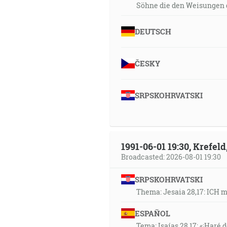
Söhne die den Weisungen 
DEUTSCH
ČESKY
SRPSKOHRVATSKI
1991-06-01 19:30, Krefe
Broadcasted: 2026-08-01 19:30
SRPSKOHRVATSKI
Thema: Jesaia 28,17: ICH 
ESPAÑOL
Tema: Isaías 28,17: «¡Haré d