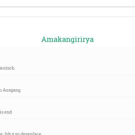
Amakangirirya
deutsch
in Ausgang
is end
e Job y su desenlace