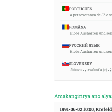
PORTUGUÊS
A perseverança de Jó e s
ROMÂNA
Hiobs Ausharren und se
РУССКИЙ ЯЗЫК
Hiobs Ausharren und se
SLOVENSKY
Jóbova vytrvalosť a jej v
Amakangirirya ano aly
1991-06-02 10:00, Krefe