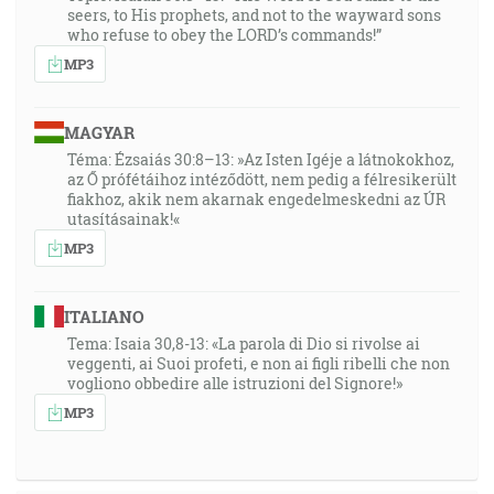
seers, to His prophets, and not to the wayward sons
who refuse to obey the LORD’s commands!”
MP3
MAGYAR
Téma: Ézsaiás 30:8–13: »Az Isten Igéje a látnokokhoz,
az Ő prófétáihoz intéződött, nem pedig a félresikerült
fiakhoz, akik nem akarnak engedelmeskedni az ÚR
utasításainak!«
MP3
ITALIANO
Tema: Isaia 30,8-13: «La parola di Dio si rivolse ai
veggenti, ai Suoi profeti, e non ai figli ribelli che non
vogliono obbedire alle istruzioni del Signore!»
MP3