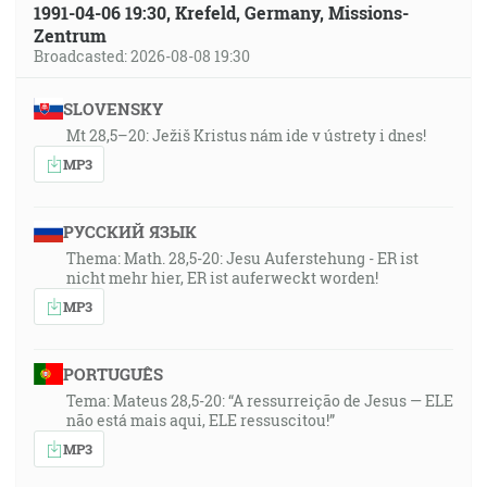
1991-04-06 19:30, Krefeld, Germany, Missions-
Zentrum
Broadcasted: 2026-08-08 19:30
SLOVENSKY
Mt 28,5–20: Ježiš Kristus nám ide v ústrety i dnes!
MP3
РУССКИЙ ЯЗЫК
Thema: Math. 28,5-20: Jesu Auferstehung - ER ist
nicht mehr hier, ER ist auferweckt worden!
MP3
PORTUGUÊS
Tema: Mateus 28,5-20: “A ressurreição de Jesus — ELE
não está mais aqui, ELE ressuscitou!”
MP3