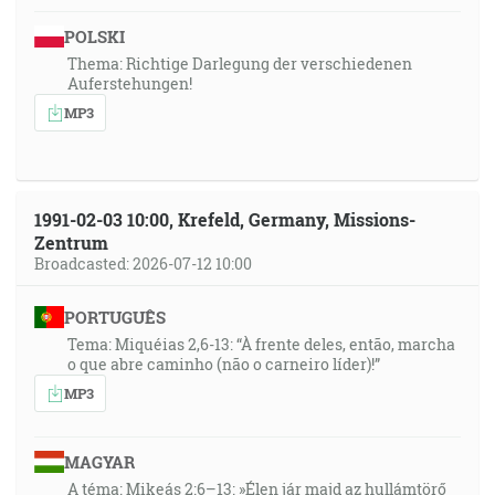
POLSKI
Thema: Richtige Darlegung der verschiedenen
Auferstehungen!
MP3
1991-02-03 10:00, Krefeld, Germany, Missions-
Zentrum
Broadcasted: 2026-07-12 10:00
PORTUGUÊS
Tema: Miquéias 2,6-13: “À frente deles, então, marcha
o que abre caminho (não o carneiro líder)!”
MP3
MAGYAR
A téma: Mikeás 2:6–13: »Élen jár majd az hullámtörő