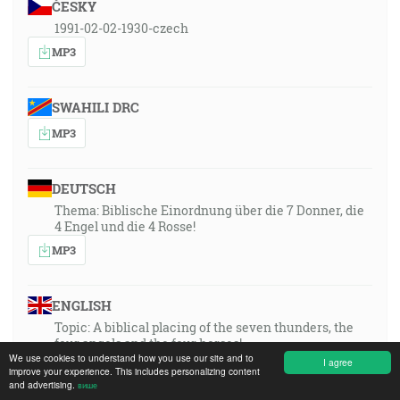
ČESKY
1991-02-02-1930-czech
MP3
SWAHILI DRC
MP3
DEUTSCH
Thema: Biblische Einordnung über die 7 Donner, die
4 Engel und die 4 Rosse!
MP3
ENGLISH
Topic: A biblical placing of the seven thunders, the
four angels and the four horses!
We use cookies to understand how you use our site and to
I agree
MP3
improve your experience. This includes personalizing content
and advertising.
више