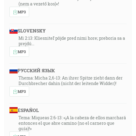
(nem a vezető kos)«!
MP3
SLOVENSKY
Mi 2:13: Kliesniteľ pôjde pred nimi hore; preboria sa a
prejdú…
MP3
РУССКИЙ ЯЗЫК
Thema: Micha 2,6-13: An ihrer Spitze zieht dann der
Durchbrecher dahin (nicht der leitende Widder)!
MP3
ESPAÑOL
Tema: Miqueas 2:6-13: «¡A la cabeza de ellos marchará
entonces el que abre camino (no el carnero que
guía)!»