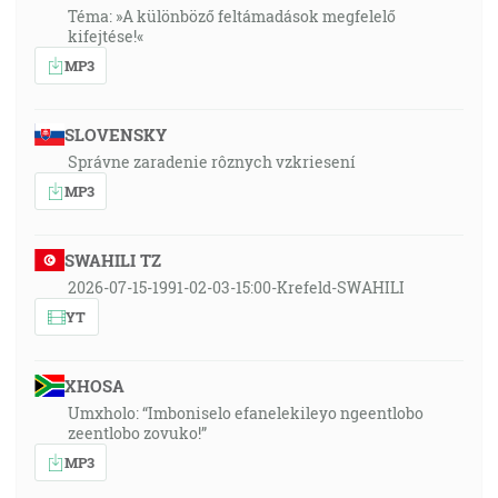
Téma: »A különböző feltámadások megfelelő
kifejtése!«
MP3
SLOVENSKY
Správne zaradenie rôznych vzkriesení
MP3
SWAHILI TZ
2026-07-15-1991-02-03-15:00-Krefeld-SWAHILI
YT
XHOSA
Umxholo: “Imboniselo efanelekileyo ngeentlobo
zeentlobo zovuko!”
MP3