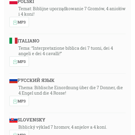
POLSKI
Temat: Biblijne uporządkowanie 7 Gromów, 4 aniołów
i 4 koni!
MP3
ITALIANO
Tema: “Interpretazione biblica dei 7 tuoni, dei 4
angeli e dei 4 cavalli!”
MP3
РУССКИЙ ЯЗЫК
Thema: Biblische Einordnung über die 7 Donner, die
4 Engel und die 4 Rosse!
MP3
SLOVENSKY
Biblický výklad 7 hromov, 4 anjelov a 4 koní.
MP3