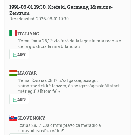
1991-06-01 19:30, Krefeld, Germany, Missions-
Zentrum
Broadcasted: 2026-08-01 19:30
ITALIANO
Tema: Isaia 28,17: «Io farò della legge la mia regola e
della giustizia la mia bilancia!»
MP3
MAGYAR
Téma: Ézsaiás 28:17: »Az Igazságosságot
zsinormértékké teszem, és az igazságszolgáltatást
mérlegül állítom fel!«
MP3
SLOVENSKY
Izaiáš 28,17: „Ja činím právo za meradlo a
spravodlivosť za váhu!“