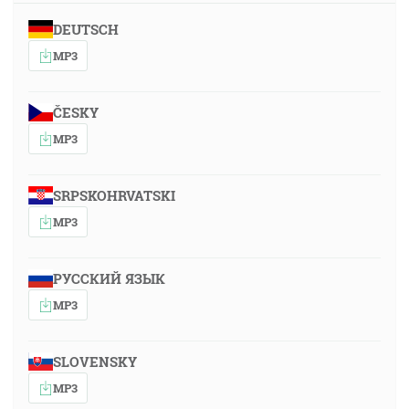
DEUTSCH
MP3
ČESKY
MP3
SRPSKOHRVATSKI
MP3
РУССКИЙ ЯЗЫК
MP3
SLOVENSKY
MP3