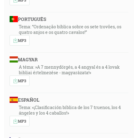
PORTUGUÊS
Tema: “Ordenação bíblica sobre os sete trovões, os
quatro anjos e os quatro cavalos!”
MP3
MAGYAR
A téma: »A 7 mennydörgés, a 4 angyal és a 4 lovak
bibliai értelmezése - magyarázata!«
MP3
ESPAÑOL
Tema: «¡Clasificación bíblica de los 7 truenos, los 4
ángeles y los 4 caballos!»
MP3