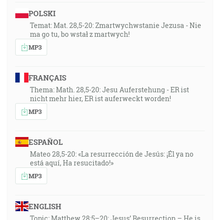
POLSKI
Temat: Mat. 28,5-20: Zmartwychwstanie Jezusa - Nie
ma go tu, bo wstał z martwych!
MP3
FRANÇAIS
Thema: Math. 28,5-20: Jesu Auferstehung - ER ist
nicht mehr hier, ER ist auferweckt worden!
MP3
ESPAÑOL
Mateo 28,5-20: «La resurrección de Jesús: ¡Él ya no
está aquí, Ha resucitado!»
MP3
ENGLISH
Topic: Matthew 28:5–20: Jesus’ Resurrection – He is