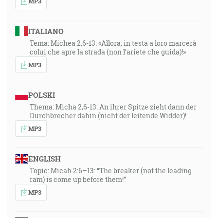
MP3
ITALIANO
Tema: Michea 2,6-13: «Allora, in testa a loro marcerà
colui che apre la strada (non l’ariete che guida)!»
MP3
POLSKI
Thema: Micha 2,6-13: An ihrer Spitze zieht dann der
Durchbrecher dahin (nicht der leitende Widder)!
MP3
ENGLISH
Topic: Micah 2:6–13: “The breaker (not the leading
ram) is come up before them!”
MP3