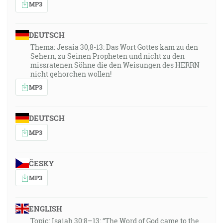
MP3
DEUTSCH
Thema: Jesaia 30,8-13: Das Wort Gottes kam zu den
Sehern, zu Seinen Propheten und nicht zu den
missratenen Söhne die den Weisungen des HERRN
nicht gehorchen wollen!
MP3
DEUTSCH
MP3
ČESKY
MP3
ENGLISH
Topic: Isaiah 30:8–13: “The Word of God came to the