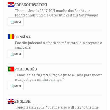
SRPSKOHRVATSKI
Thema: Jesaia 28,17: ICH mache das Recht zur
Richtschnur und die Gerechtigkeit zur Setzwaage!
MP3
ROMÂNA
Fac din judecată o sfoară de măsurat și din dreptate o
cumpănă!
MP3
PORTUGUÊS
Tema: Isaías 28,17: “EU faço o juizo a linha para medir
e da justiça a minha balança!”
MP3
ENGLISH
Topic: Isaiah 28:17: “Justice also will I lay to the line,