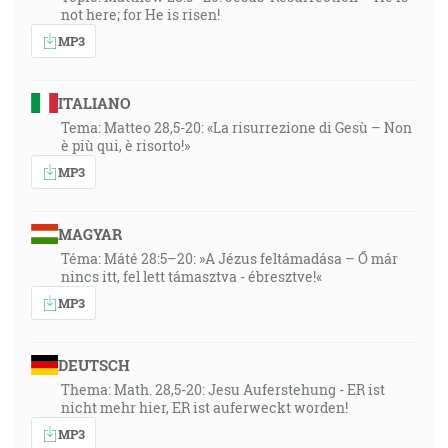
not here; for He is risen!
MP3
ITALIANO
Tema: Matteo 28,5-20: «La risurrezione di Gesù – Non
è più qui, è risorto!»
MP3
MAGYAR
Téma: Máté 28:5–20: »A Jézus feltámadása – Ő már
nincs itt, fel lett támasztva - ébresztve!«
MP3
DEUTSCH
Thema: Math. 28,5-20: Jesu Auferstehung - ER ist
nicht mehr hier, ER ist auferweckt worden!
MP3