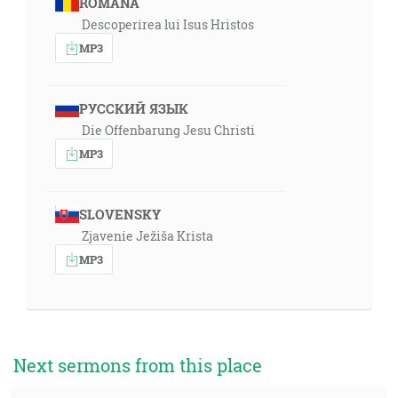
ROMÂNA
Descoperirea lui Isus Hristos
MP3
РУССКИЙ ЯЗЫК
Die Offenbarung Jesu Christi
MP3
SLOVENSKY
Zjavenie Ježiša Krista
MP3
Next sermons from this place