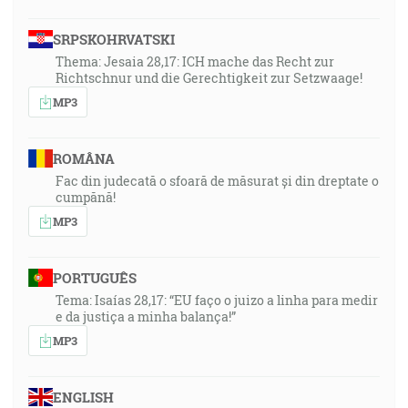
SRPSKOHRVATSKI
Thema: Jesaia 28,17: ICH mache das Recht zur
Richtschnur und die Gerechtigkeit zur Setzwaage!
MP3
ROMÂNA
Fac din judecată o sfoară de măsurat și din dreptate o
cumpănă!
MP3
PORTUGUÊS
Tema: Isaías 28,17: “EU faço o juizo a linha para medir
e da justiça a minha balança!”
MP3
ENGLISH