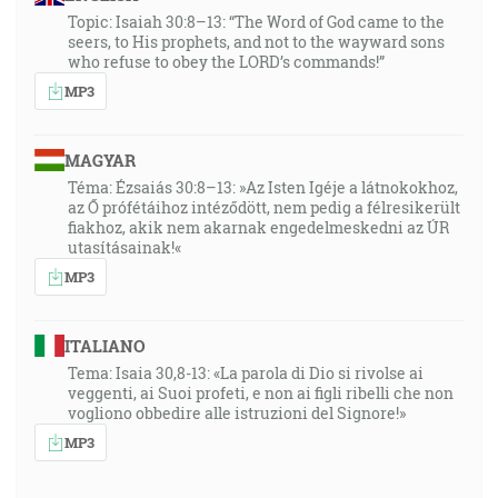
Topic: Isaiah 30:8–13: “The Word of God came to the
seers, to His prophets, and not to the wayward sons
who refuse to obey the LORD’s commands!”
MP3
MAGYAR
Téma: Ézsaiás 30:8–13: »Az Isten Igéje a látnokokhoz,
az Ő prófétáihoz intéződött, nem pedig a félresikerült
fiakhoz, akik nem akarnak engedelmeskedni az ÚR
utasításainak!«
MP3
ITALIANO
Tema: Isaia 30,8-13: «La parola di Dio si rivolse ai
veggenti, ai Suoi profeti, e non ai figli ribelli che non
vogliono obbedire alle istruzioni del Signore!»
MP3