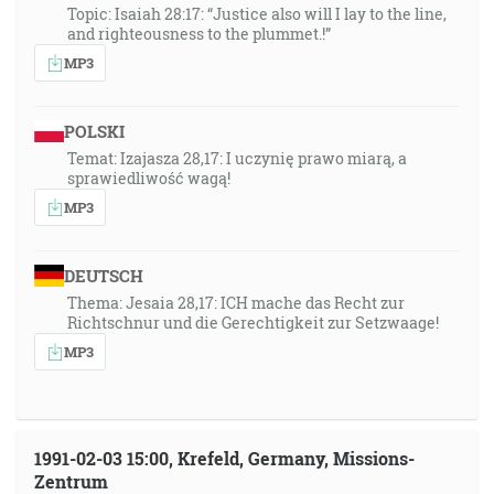
Topic: Isaiah 28:17: “Justice also will I lay to the line,
and righteousness to the plummet.!”
MP3
POLSKI
Temat: Izajasza 28,17: I uczynię prawo miarą, a
sprawiedliwość wagą!
MP3
DEUTSCH
Thema: Jesaia 28,17: ICH mache das Recht zur
Richtschnur und die Gerechtigkeit zur Setzwaage!
MP3
1991-02-03 15:00, Krefeld, Germany, Missions-
Zentrum