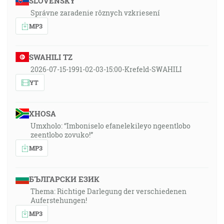
SLOVENSKY
Správne zaradenie rôznych vzkriesení
MP3
SWAHILI TZ
2026-07-15-1991-02-03-15:00-Krefeld-SWAHILI
YT
XHOSA
Umxholo: “Imboniselo efanelekileyo ngeentlobo
zeentlobo zovuko!”
MP3
БЪЛГАРСКИ ЕЗИК
Thema: Richtige Darlegung der verschiedenen
Auferstehungen!
MP3