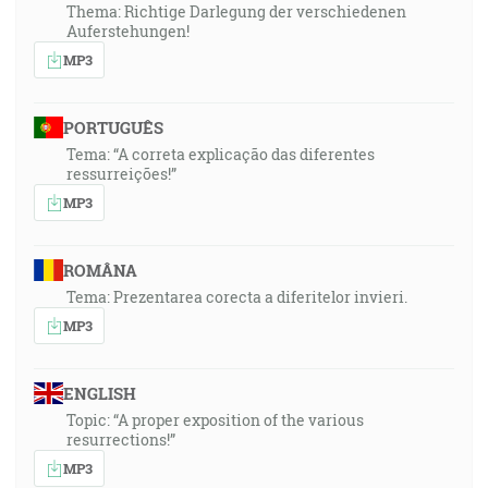
Thema: Richtige Darlegung der verschiedenen
Auferstehungen!
MP3
PORTUGUÊS
Tema: “A correta explicação das diferentes
ressurreições!”
MP3
ROMÂNA
Tema: Prezentarea corecta a diferitelor invieri.
MP3
ENGLISH
Topic: “A proper exposition of the various
resurrections!”
MP3