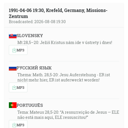
1991-04-06 19:30, Krefeld, Germany, Missions-
Zentrum
Broadcasted: 2026-08-08 19:30
SLOVENSKY
Mt 28,5–20: Ježiš Kristus nám ide v ústrety i dnes!
MP3
РУССКИЙ ЯЗЫК
Thema: Math. 28,5-20: Jesu Auferstehung - ER ist
nicht mehr hier, ER ist auferweckt worden!
MP3
PORTUGUÊS
Tema: Mateus 28,5-20: “A ressurreição de Jesus — ELE
não está mais aqui, ELE ressuscitou!”
MP3