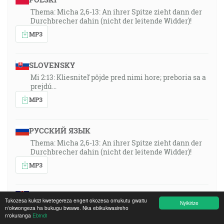
Thema: Micha 2,6-13: An ihrer Spitze zieht dann der
Durchbrecher dahin (nicht der leitende Widder)!
MP3
SLOVENSKY
Mi 2:13: Kliesniteľ pôjde pred nimi hore; preboria sa a
prejdú…
MP3
РУССКИЙ ЯЗЫК
Thema: Micha 2,6-13: An ihrer Spitze zieht dann der
Durchbrecher dahin (nicht der leitende Widder)!
MP3
ENGLISH
Tukozesa kukizi kwetegereza engeri okozesa omukutu gwaitu
Nyikirize
Topic: Micah 2:6–13: “The breaker (not the leading
n'okwongeza ha bukugu bwawe. Nka ebikukwasireho
n'okuranga
Ebindi
ram) is come up before them!”