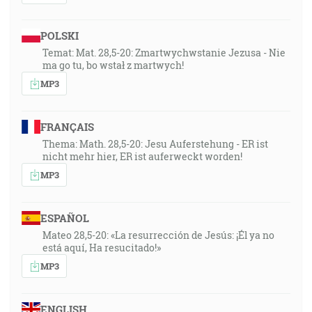
POLSKI
Temat: Mat. 28,5-20: Zmartwychwstanie Jezusa - Nie
ma go tu, bo wstał z martwych!
MP3
FRANÇAIS
Thema: Math. 28,5-20: Jesu Auferstehung - ER ist
nicht mehr hier, ER ist auferweckt worden!
MP3
ESPAÑOL
Mateo 28,5-20: «La resurrección de Jesús: ¡Él ya no
está aquí, Ha resucitado!»
MP3
ENGLISH