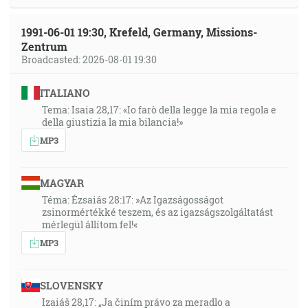
1991-06-01 19:30, Krefeld, Germany, Missions-
Zentrum
Broadcasted: 2026-08-01 19:30
ITALIANO
Tema: Isaia 28,17: «Io farò della legge la mia regola e
della giustizia la mia bilancia!»
MP3
MAGYAR
Téma: Ézsaiás 28:17: »Az Igazságosságot
zsinormértékké teszem, és az igazságszolgáltatást
mérlegül állítom fel!«
MP3
SLOVENSKY
Izaiáš 28,17: „Ja činím právo za meradlo a