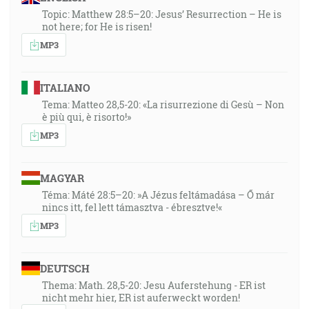
Topic: Matthew 28:5–20: Jesus’ Resurrection – He is
not here; for He is risen!
MP3
ITALIANO
Tema: Matteo 28,5-20: «La risurrezione di Gesù – Non
è più qui, è risorto!»
MP3
MAGYAR
Téma: Máté 28:5–20: »A Jézus feltámadása – Ő már
nincs itt, fel lett támasztva - ébresztve!«
MP3
DEUTSCH
Thema: Math. 28,5-20: Jesu Auferstehung - ER ist
nicht mehr hier, ER ist auferweckt worden!