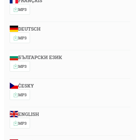
FRANÇAIS
MP3
DEUTSCH
MP3
БЪЛГАРСКИ ЕЗИК
MP3
ČESKY
MP3
ENGLISH
MP3