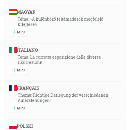
MAGYAR
Téma: »A különböző feltámadások megfelelő
kifejtése!«
MP3
ITALIANO
Tema: La corretta esposizione delle diverse
risurrezioni!
MP3
FRANÇAIS
Thema: Richtige Darlegung der verschiedenen
Auferstehungen!
MP3
POLSKI