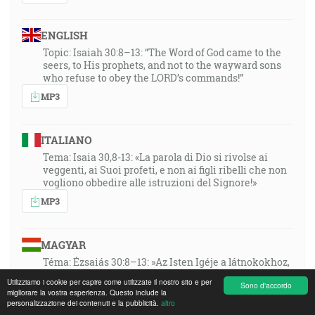
ENGLISH
Topic: Isaiah 30:8–13: “The Word of God came to the
seers, to His prophets, and not to the wayward sons
who refuse to obey the LORD’s commands!”
MP3
ITALIANO
Tema: Isaia 30,8-13: «La parola di Dio si rivolse ai
veggenti, ai Suoi profeti, e non ai figli ribelli che non
vogliono obbedire alle istruzioni del Signore!»
MP3
MAGYAR
Téma: Ézsaiás 30:8–13: »Az Isten Igéje a látnokokhoz,
az Ő prófétáihoz intéződött, nem pedig a félresikerült
Utilizziamo i cookie per capire come utilizzate il nostro sito e per
Sono d'accordo
fiakhoz, akik nem akarnak engedelmeskedni az ÚR
migliorare la vostra esperienza. Questo include la
utasításainak!«
personalizzazione dei contenuti e la pubblicità.
altro