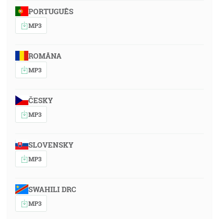
PORTUGUÊS
MP3
ROMÂNA
MP3
ČESKY
MP3
SLOVENSKY
MP3
SWAHILI DRC
MP3