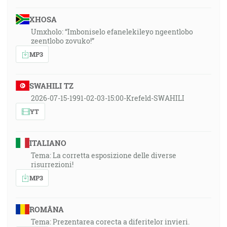
XHOSA
Umxholo: “Imboniselo efanelekileyo ngeentlobo
zeentlobo zovuko!”
MP3
SWAHILI TZ
2026-07-15-1991-02-03-15:00-Krefeld-SWAHILI
YT
ITALIANO
Tema: La corretta esposizione delle diverse
risurrezioni!
MP3
ROMÂNA
Tema: Prezentarea corecta a diferitelor invieri.