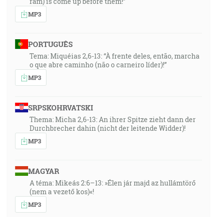
ram) is come up before them!”
MP3
PORTUGUÊS
Tema: Miquéias 2,6-13: “À frente deles, então, marcha
o que abre caminho (não o carneiro líder)!”
MP3
SRPSKOHRVATSKI
Thema: Micha 2,6-13: An ihrer Spitze zieht dann der
Durchbrecher dahin (nicht der leitende Widder)!
MP3
MAGYAR
A téma: Mikeás 2:6–13: »Élen jár majd az hullámtörő
(nem a vezető kos)«!
MP3