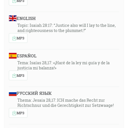
MP3
ENGLISH
Topic: Isaiah 28:17: “Justice also will I lay to the line,
and righteousness to the plummet.!”
MP3
ESPAÑOL
Tema: Isaías 28,17: «¡Haré de la ley mi guía y de la
justicia mi balanza!»
MP3
РУССКИЙ ЯЗЫК
Thema: Jesaia 28,17: ICH mache das Recht zur
Richtschnur und die Gerechtigkeit zur Setzwaage!
MP3