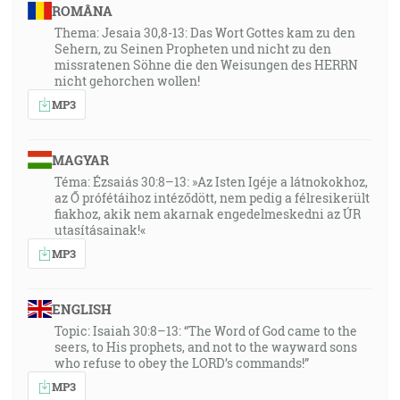
ROMÂNA
Thema: Jesaia 30,8-13: Das Wort Gottes kam zu den
Sehern, zu Seinen Propheten und nicht zu den
missratenen Söhne die den Weisungen des HERRN
nicht gehorchen wollen!
MP3
MAGYAR
Téma: Ézsaiás 30:8–13: »Az Isten Igéje a látnokokhoz,
az Ő prófétáihoz intéződött, nem pedig a félresikerült
fiakhoz, akik nem akarnak engedelmeskedni az ÚR
utasításainak!«
MP3
ENGLISH
Topic: Isaiah 30:8–13: “The Word of God came to the
seers, to His prophets, and not to the wayward sons
who refuse to obey the LORD’s commands!”
MP3