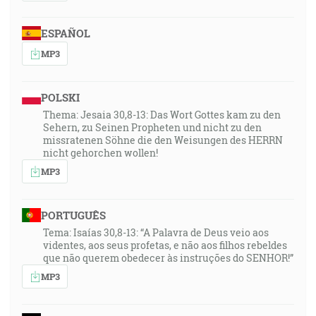
ESPAÑOL
MP3
POLSKI
Thema: Jesaia 30,8-13: Das Wort Gottes kam zu den
Sehern, zu Seinen Propheten und nicht zu den
missratenen Söhne die den Weisungen des HERRN
nicht gehorchen wollen!
MP3
PORTUGUÊS
Tema: Isaías 30,8-13: “A Palavra de Deus veio aos
videntes, aos seus profetas, e não aos filhos rebeldes
que não querem obedecer às instruções do SENHOR!”
MP3