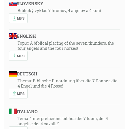
SLOVENSKY
Biblický výklad 7 hromov, 4 anjelov a 4 koní.
MP3
ENGLISH
Topic: A biblical placing of the seven thunders, the
four angels and the four horses!
MP3
DEUTSCH
Thema: Biblische Einordnung über die 7 Donner, die
4 Engel und die 4 Rosse!
MP3
ITALIANO
Tema: “Interpretazione biblica dei 7 tuoni, dei 4
angeli e dei 4 cavalli!”