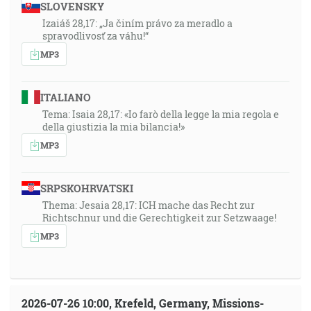
SLOVENSKY
Izaiáš 28,17: „Ja činím právo za meradlo a
spravodlivosť za váhu!“
MP3
ITALIANO
Tema: Isaia 28,17: «Io farò della legge la mia regola e
della giustizia la mia bilancia!»
MP3
SRPSKOHRVATSKI
Thema: Jesaia 28,17: ICH mache das Recht zur
Richtschnur und die Gerechtigkeit zur Setzwaage!
MP3
2026-07-26 10:00, Krefeld, Germany, Missions-