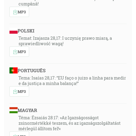
cumpănă!
MP3
POLSKI
Temat: Izajasza 28,17: I uczynię prawo miarą, a
sprawiedliwość wagą!
MP3
PORTUGUÊS
Tema: Isaías 28,17: “EU faço o juizo a linha para medir
e da justiça a minha balança!”
MP3
MAGYAR
Téma: Ézsaiás 28:17: »Az Igazságosságot
zsinormértékké teszem, és az igazságszolgáltatást
mérlegül állítom fel!«