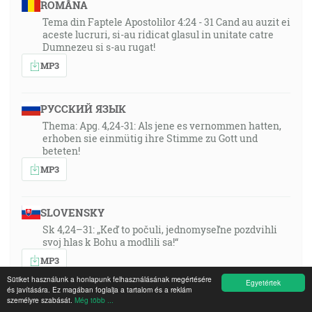
ROMÂNA
Tema din Faptele Apostolilor 4:24 - 31 Cand au auzit ei
aceste lucruri, si-au ridicat glasul in unitate catre
Dumnezeu si s-au rugat!
MP3
РУССКИЙ ЯЗЫК
Thema: Apg. 4,24-31: Als jene es vernommen hatten,
erhoben sie einmütig ihre Stimme zu Gott und
beteten!
MP3
SLOVENSKY
Sk 4,24–31: „Keď to počuli, jednomyseľne pozdvihli
svoj hlas k Bohu a modlili sa!“
MP3
Sütiket használunk a honlapunk felhasználásának megértésére
Egyetértek
és javítására. Ez magában foglalja a tartalom és a reklám
személyre szabását.
Még több ...
FRANÇAIS