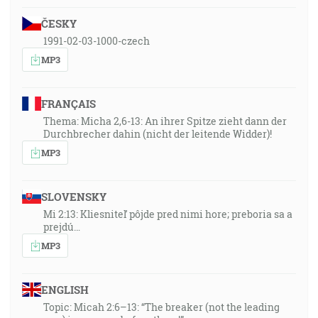
ČESKY
1991-02-03-1000-czech
MP3
FRANÇAIS
Thema: Micha 2,6-13: An ihrer Spitze zieht dann der
Durchbrecher dahin (nicht der leitende Widder)!
MP3
SLOVENSKY
Mi 2:13: Kliesniteľ pôjde pred nimi hore; preboria sa a
prejdú…
MP3
ENGLISH
Topic: Micah 2:6–13: “The breaker (not the leading