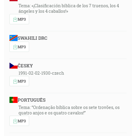
Tema: «¡Clasificación bíblica de los 7 truenos, los 4
ángeles y los 4 caballos!»
MP3
SWAHILI DRC
MP3
ČESKY
1991-02-02-1930-czech
MP3
PORTUGUÊS
Tema: “Ordenação bíblica sobre os sete trovões, os
quatro anjos e os quatro cavalos!”
MP3