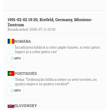
1991-02-02 19:30, Krefeld, Germany, Missions-
Zentrum
Broadcasted: 2026-07-11 19:30
ROMÂNA
Încadrarea biblică a celor șapte tunete, a celor patru
îngeri și a celor patru cai!
MP3
PORTUGUÊS
Tema: “Ordenação bíblica sobre os sete trovões, os
quatro anjos e os quatro cavalos!”
MP3
SLOVENSKY