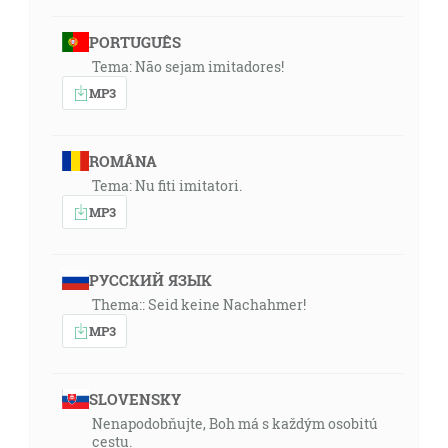
PORTUGUÊS
Tema: Não sejam imitadores!
MP3
ROMÂNA
Tema: Nu fiti imitatori.
MP3
РУССКИЙ ЯЗЫК
Thema:: Seid keine Nachahmer!
MP3
SLOVENSKY
Nenapodobňujte, Boh má s každým osobitú
cestu.