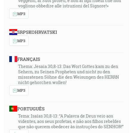
veggenti, ai Suoi profeti, e non ai figli ribelli che non
vogliono obbedire alle istruzioni del Signore!»
MP3
SRPSKOHRVATSKI
MP3
FRANÇAIS
Thema: Jesaia 30,8-13: Das Wort Gottes kam zu den
Sehern, zu Seinen Propheten und nicht zu den
missratenen Söhne die den Weisungen des HERRN
nicht gehorchen wollen!
MP3
PORTUGUÊS
Tema: Isaías 30,8-13: “A Palavra de Deus veio aos
videntes, aos seus profetas, e não aos filhos rebeldes
que não querem obedecer às instruções do SENHOR!”