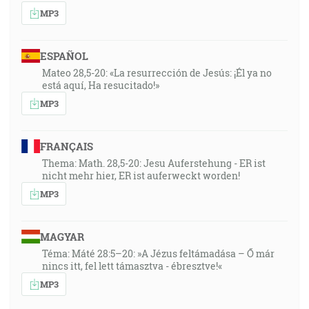
MP3
ESPAÑOL
Mateo 28,5-20: «La resurrección de Jesús: ¡Él ya no
está aquí, Ha resucitado!»
MP3
FRANÇAIS
Thema: Math. 28,5-20: Jesu Auferstehung - ER ist
nicht mehr hier, ER ist auferweckt worden!
MP3
MAGYAR
Téma: Máté 28:5–20: »A Jézus feltámadása – Ő már
nincs itt, fel lett támasztva - ébresztve!«
MP3