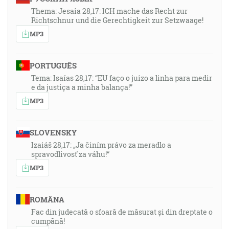
Thema: Jesaia 28,17: ICH mache das Recht zur
Richtschnur und die Gerechtigkeit zur Setzwaage!
MP3
PORTUGUÊS
Tema: Isaías 28,17: “EU faço o juizo a linha para medir
e da justiça a minha balança!”
MP3
SLOVENSKY
Izaiáš 28,17: „Ja činím právo za meradlo a
spravodlivosť za váhu!“
MP3
ROMÂNA
Fac din judecată o sfoară de măsurat și din dreptate o
cumpănă!