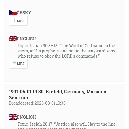
ČESKY
MP3
ENGLISH
Topic: Isaiah 30:8–13: “The Word of God came to the
seers, to His prophets, and not to the wayward sons
who refuse to obey the LORD’s commands!”
MP3
1991-06-01 19:30, Krefeld, Germany, Missions-
Zentrum
Broadcasted: 2026-08-01 19:30
ENGLISH
Topic: Isaiah 28:17: “Justice also will I lay to the line,