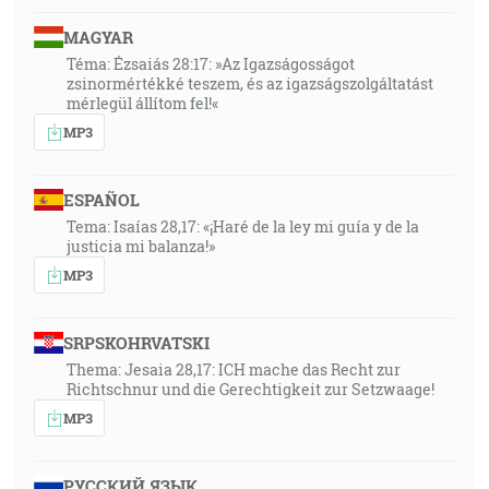
MAGYAR
Téma: Ézsaiás 28:17: »Az Igazságosságot
zsinormértékké teszem, és az igazságszolgáltatást
mérlegül állítom fel!«
MP3
ESPAÑOL
Tema: Isaías 28,17: «¡Haré de la ley mi guía y de la
justicia mi balanza!»
MP3
SRPSKOHRVATSKI
Thema: Jesaia 28,17: ICH mache das Recht zur
Richtschnur und die Gerechtigkeit zur Setzwaage!
MP3
РУССКИЙ ЯЗЫК