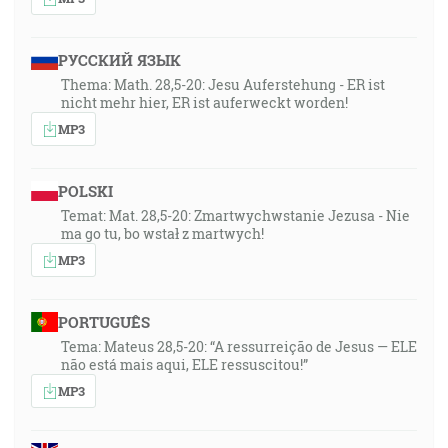
РУССКИЙ ЯЗЫК
Thema: Math. 28,5-20: Jesu Auferstehung - ER ist
nicht mehr hier, ER ist auferweckt worden!
MP3
POLSKI
Temat: Mat. 28,5-20: Zmartwychwstanie Jezusa - Nie
ma go tu, bo wstał z martwych!
MP3
PORTUGUÊS
Tema: Mateus 28,5-20: “A ressurreição de Jesus — ELE
não está mais aqui, ELE ressuscitou!”
MP3