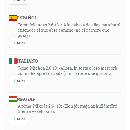
ESPAÑOL
Tema: Miqueas 2:6-13: «¡A la cabeza de ellos marchará
entonces el que abre camino (no el carnero que
guía)!»
MP3
ITALIANO
Tema: Michea 2,6-13: «Allora, in testa a loro marcerà
colui che apre la strada (non l’ariete che guida)!»
MP3
MAGYAR
A téma: Mikeás 2:6–13: »Élen jár majd az hullámtörő
(nem a vezető kos)«!
MP3