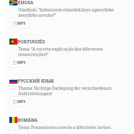
XHOSA
Umxholo: “Imboniselo efanelekileyo ngeentlobo
zeentlobo zovuko!”
MP3
PORTUGUÊS
Tema: “A correta explicação das diferentes
ressurreições!”
MP3
РУССКИЙ ЯЗЫК
Thema: Richtige Darlegung der verschiedenen
Auferstehungen!
MP3
ROMÂNA
Tema: Prezentarea corecta a diferitelor invieri.