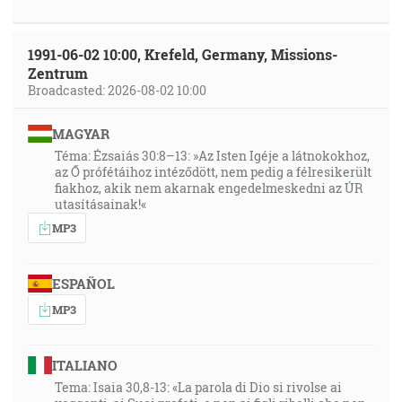
1991-06-02 10:00, Krefeld, Germany, Missions-
Zentrum
Broadcasted: 2026-08-02 10:00
MAGYAR
Téma: Ézsaiás 30:8–13: »Az Isten Igéje a látnokokhoz,
az Ő prófétáihoz intéződött, nem pedig a félresikerült
fiakhoz, akik nem akarnak engedelmeskedni az ÚR
utasításainak!«
MP3
ESPAÑOL
MP3
ITALIANO
Tema: Isaia 30,8-13: «La parola di Dio si rivolse ai