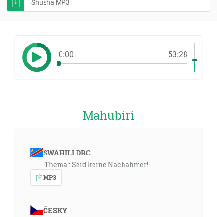
Shusha MP3
0:00
53:28
Mahubiri
SWAHILI DRC
Thema:: Seid keine Nachahmer!
MP3
ČESKY