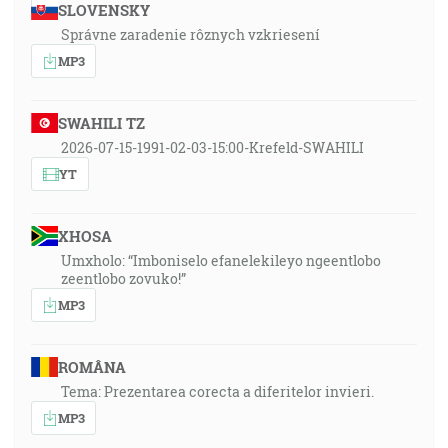
SLOVENSKY
Správne zaradenie rôznych vzkriesení
MP3
SWAHILI TZ
2026-07-15-1991-02-03-15:00-Krefeld-SWAHILI
YT
XHOSA
Umxholo: “Imboniselo efanelekileyo ngeentlobo
zeentlobo zovuko!”
MP3
ROMÂNA
Tema: Prezentarea corecta a diferitelor invieri.
MP3