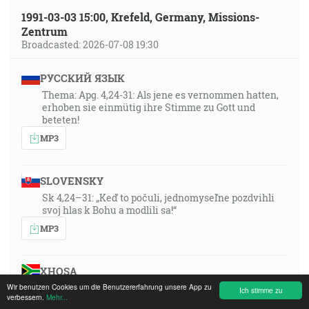
1991-03-03 15:00, Krefeld, Germany, Missions-
Zentrum
Broadcasted: 2026-07-08 19:30
РУССКИЙ ЯЗЫК
Thema: Apg. 4,24-31: Als jene es vernommen hatten,
erhoben sie einmütig ihre Stimme zu Gott und
beteten!
MP3
SLOVENSKY
Sk 4,24–31: „Keď to počuli, jednomyseľne pozdvihli
svoj hlas k Bohu a modlili sa!“
MP3
XHOSA
Wir benutzen Cookies um die Benutzererfahrung unsere App zu
Umxholo: Izenzo 4:24–31: “Bona ke, bekuvile oko,
Ich stimme zu
verbessern.
Mehr...
baphakamisa izwi kuThixo ngamxhelo mnye!”