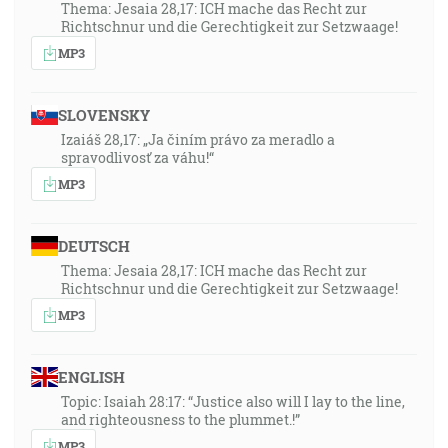
Thema: Jesaia 28,17: ICH mache das Recht zur
Richtschnur und die Gerechtigkeit zur Setzwaage!
MP3
SLOVENSKY
Izaiáš 28,17: „Ja činím právo za meradlo a
spravodlivosť za váhu!“
MP3
DEUTSCH
Thema: Jesaia 28,17: ICH mache das Recht zur
Richtschnur und die Gerechtigkeit zur Setzwaage!
MP3
ENGLISH
Topic: Isaiah 28:17: “Justice also will I lay to the line,
and righteousness to the plummet.!”
MP3