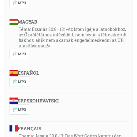
MP3
MAGYAR
Téma: Ézsaiás 30:8–13: »Az Isten Igéje a látnokokhoz,
az Ő prófétáihoz intéződött, nem pedig a félresikerült
fiakhoz, akik nem akarnak engedelmeskedni az ÚR
utasításainak!«
MP3
ESPAÑOL
MP3
SRPSKOHRVATSKI
MP3
FRANÇAIS
Thema: Jesaia 30,8-13: Das Wort Gottes kam zu den