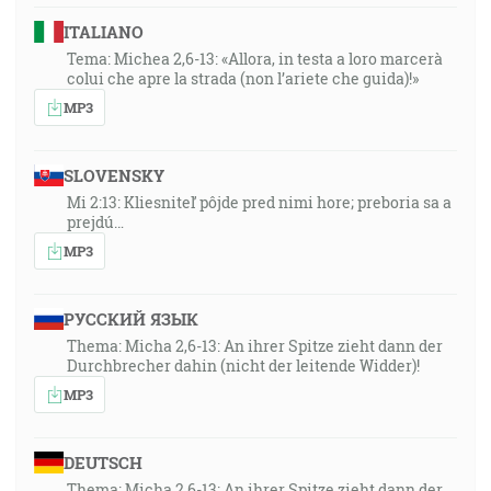
ITALIANO
Tema: Michea 2,6-13: «Allora, in testa a loro marcerà
colui che apre la strada (non l’ariete che guida)!»
MP3
SLOVENSKY
Mi 2:13: Kliesniteľ pôjde pred nimi hore; preboria sa a
prejdú…
MP3
РУССКИЙ ЯЗЫК
Thema: Micha 2,6-13: An ihrer Spitze zieht dann der
Durchbrecher dahin (nicht der leitende Widder)!
MP3
DEUTSCH
Thema: Micha 2,6-13: An ihrer Spitze zieht dann der