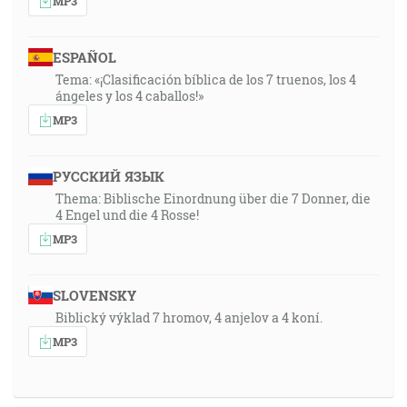
MP3
ESPAÑOL
Tema: «¡Clasificación bíblica de los 7 truenos, los 4
ángeles y los 4 caballos!»
MP3
РУССКИЙ ЯЗЫК
Thema: Biblische Einordnung über die 7 Donner, die
4 Engel und die 4 Rosse!
MP3
SLOVENSKY
Biblický výklad 7 hromov, 4 anjelov a 4 koní.
MP3