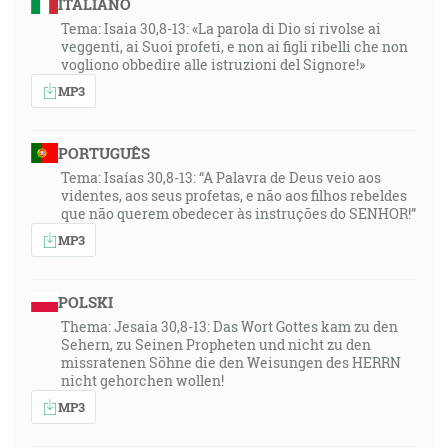
ITALIANO
Tema: Isaia 30,8-13: «La parola di Dio si rivolse ai
veggenti, ai Suoi profeti, e non ai figli ribelli che non
vogliono obbedire alle istruzioni del Signore!»
MP3
PORTUGUÊS
Tema: Isaías 30,8-13: “A Palavra de Deus veio aos
videntes, aos seus profetas, e não aos filhos rebeldes
que não querem obedecer às instruções do SENHOR!”
MP3
POLSKI
Thema: Jesaia 30,8-13: Das Wort Gottes kam zu den
Sehern, zu Seinen Propheten und nicht zu den
missratenen Söhne die den Weisungen des HERRN
nicht gehorchen wollen!
MP3