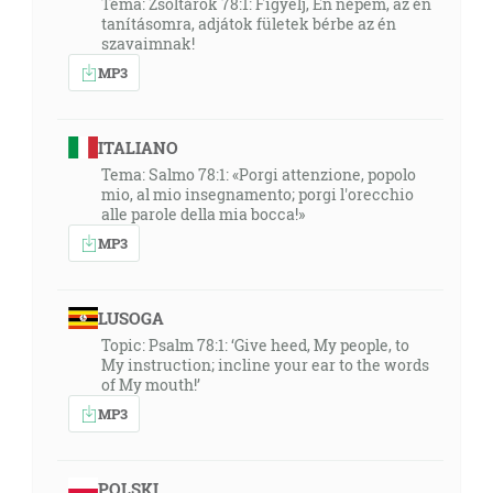
Téma: Zsoltárok 78:1: Figyelj, Én népem, az én
tanításomra, adjátok fületek bérbe az én
szavaimnak!
MP3
ITALIANO
Tema: Salmo 78:1: «Porgi attenzione, popolo
mio, al mio insegnamento; porgi l'orecchio
alle parole della mia bocca!»
MP3
LUSOGA
Topic: Psalm 78:1: ‘Give heed, My people, to
My instruction; incline your ear to the words
of My mouth!’
MP3
POLSKI