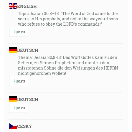
ENGLISH
Topic: Isaiah 30:8–13: “The Word of God came to the
seers, to His prophets, and not to the wayward sons
who refuse to obey the LORD’s commands!”
MP3
DEUTSCH
Thema: Jesaia 30,8-13: Das Wort Gottes kam zu den
Sehern, zu Seinen Propheten und nicht zu den
missratenen Söhne die den Weisungen des HERRN
nicht gehorchen wollen!
MP3
DEUTSCH
MP3
ČESKY