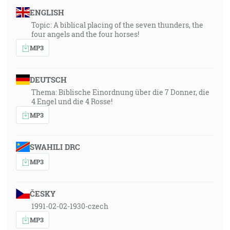
ENGLISH
Topic: A biblical placing of the seven thunders, the
four angels and the four horses!
MP3
DEUTSCH
Thema: Biblische Einordnung über die 7 Donner, die
4 Engel und die 4 Rosse!
MP3
SWAHILI DRC
MP3
ČESKY
1991-02-02-1930-czech
MP3