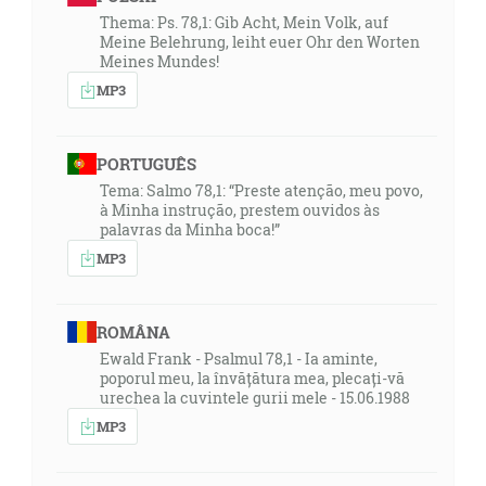
Thema: Ps. 78,1: Gib Acht, Mein Volk, auf
Meine Belehrung, leiht euer Ohr den Worten
Meines Mundes!
MP3
PORTUGUÊS
Tema: Salmo 78,1: “Preste atenção, meu povo,
à Minha instrução, prestem ouvidos às
palavras da Minha boca!”
MP3
ROMÂNA
Ewald Frank - Psalmul 78,1 - Ia aminte,
poporul meu, la învățătura mea, plecați-vă
urechea la cuvintele gurii mele - 15.06.1988
MP3