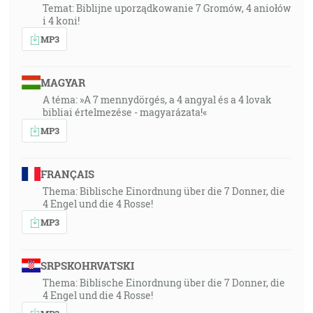
Temat: Biblijne uporządkowanie 7 Gromów, 4 aniołów
i 4 koni!
MP3
MAGYAR
A téma: »A 7 mennydörgés, a 4 angyal és a 4 lovak
bibliai értelmezése - magyarázata!«
MP3
FRANÇAIS
Thema: Biblische Einordnung über die 7 Donner, die
4 Engel und die 4 Rosse!
MP3
SRPSKOHRVATSKI
Thema: Biblische Einordnung über die 7 Donner, die
4 Engel und die 4 Rosse!