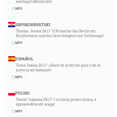
mérlegül állítom fel!«
MP3
SRPSKOHRVATSKI
Thema: Jesaia 28,17: ICH mache das Recht zur
Richtschnur und die Gerechtigkeit zur Setzwaage!
MP3
ESPAÑOL
Tema: Isaías 28,17: «¡Haré de la ley mi guía y de la
justicia mi balanza!»
MP3
POLSKI
Temat: Izajasza 28,17: I uczynię prawo miarą, a
sprawiedliwość wagą!
MP3