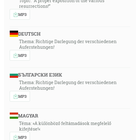
Topic: “A proper exposition of the various
resurrections!”
MP3
DEUTSCH
Thema: Richtige Darlegung der verschiedenen
Auferstehungen!
MP3
БЪЛГАРСКИ ЕЗИК
Thema: Richtige Darlegung der verschiedenen
Auferstehungen!
MP3
MAGYAR
Téma: »A különböző feltámadások megfelelő
kifejtése!«
MP3