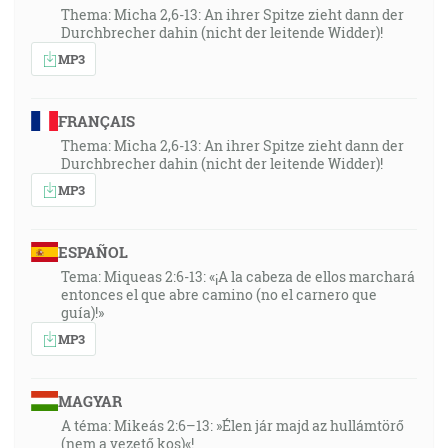
Thema: Micha 2,6-13: An ihrer Spitze zieht dann der
Durchbrecher dahin (nicht der leitende Widder)!
MP3
FRANÇAIS
Thema: Micha 2,6-13: An ihrer Spitze zieht dann der
Durchbrecher dahin (nicht der leitende Widder)!
MP3
ESPAÑOL
Tema: Miqueas 2:6-13: «¡A la cabeza de ellos marchará
entonces el que abre camino (no el carnero que
guía)!»
MP3
MAGYAR
A téma: Mikeás 2:6–13: »Élen jár majd az hullámtörő
(nem a vezető kos)«!