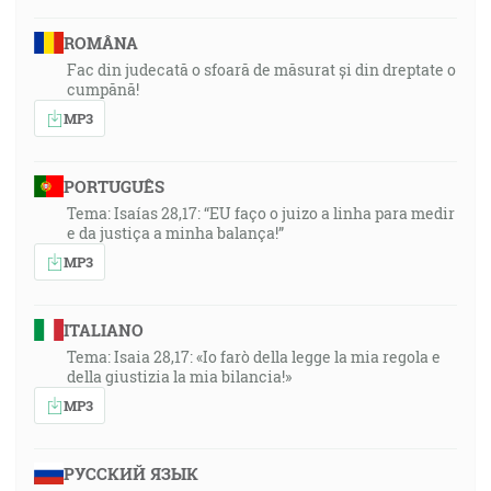
ROMÂNA
Fac din judecată o sfoară de măsurat și din dreptate o
cumpănă!
MP3
PORTUGUÊS
Tema: Isaías 28,17: “EU faço o juizo a linha para medir
e da justiça a minha balança!”
MP3
ITALIANO
Tema: Isaia 28,17: «Io farò della legge la mia regola e
della giustizia la mia bilancia!»
MP3
РУССКИЙ ЯЗЫК