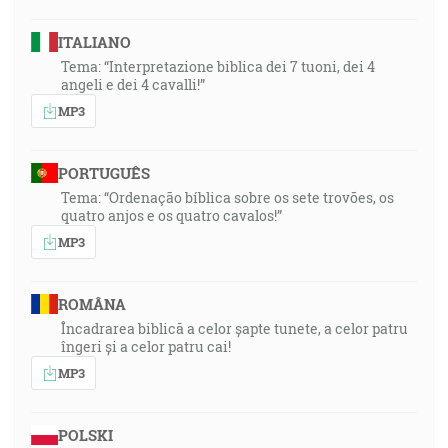
ITALIANO
Tema: “Interpretazione biblica dei 7 tuoni, dei 4
angeli e dei 4 cavalli!”
MP3
PORTUGUÊS
Tema: “Ordenação bíblica sobre os sete trovões, os
quatro anjos e os quatro cavalos!”
MP3
ROMÂNA
Încadrarea biblică a celor șapte tunete, a celor patru
îngeri și a celor patru cai!
MP3
POLSKI