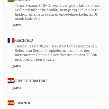
Téma: Ézsaiás 30:8–13: »Az Isten Igéje a látnokokhoz,
az Ő prófétáihoz intéződött, nem pedig a félresikerült
fiakhoz, akik nem akarnak engedelmeskedni az ÚR
utasításainak!«
MP3
FRANÇAIS
Thema: Jesaia 30,8-13: Das Wort Gottes kam zu den
Sehern, zu Seinen Propheten und nicht zu den
missratenen Söhne die den Weisungen des HERRN
nicht gehorchen wollen!
MP3
SRPSKOHRVATSKI
MP3
ESPAÑOL