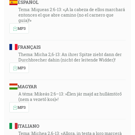
ESPAÑOL
Tema: Miqueas 2:6-13: «¡A la cabeza de ellos marchará
entonces el que abre camino (no el carnero que
guía)!»
MP3
FRANÇAIS
Thema: Micha 2,6-13: An ihrer Spitze zieht dann der
Durchbrecher dahin (nicht der leitende Widder)!
MP3
MAGYAR
A téma: Mikeás 2:6–13: »Élen jár majd az hullámtörő
(nem a vezető kos)«!
MP3
ITALIANO
Tema: Michea 2,6-13: «Allora, in testa a loro marcerà