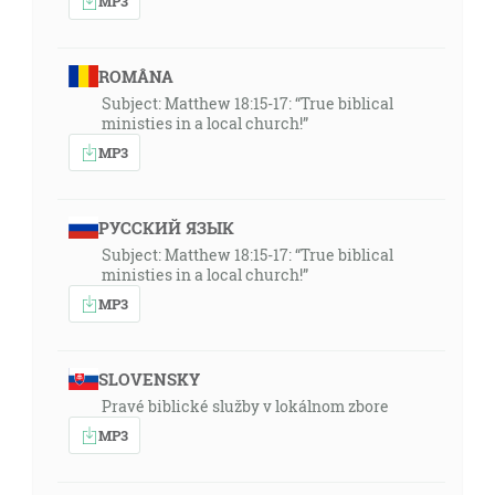
MP3
ROMÂNA
Subject: Matthew 18:15-17: “True biblical
ministies in a local church!”
MP3
РУССКИЙ ЯЗЫК
Subject: Matthew 18:15-17: “True biblical
ministies in a local church!”
MP3
SLOVENSKY
Pravé biblické služby v lokálnom zbore
MP3