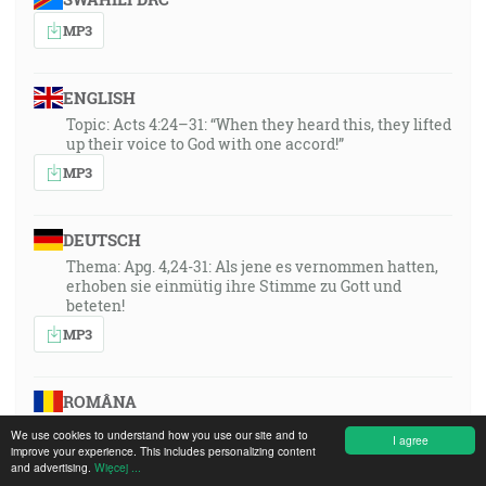
MP3
ENGLISH
Topic: Acts 4:24–31: “When they heard this, they lifted
up their voice to God with one accord!”
MP3
DEUTSCH
Thema: Apg. 4,24-31: Als jene es vernommen hatten,
erhoben sie einmütig ihre Stimme zu Gott und
beteten!
MP3
ROMÂNA
Tema din Faptele Apostolilor 4:24 - 31 Cand au auzit ei
We use cookies to understand how you use our site and to
I agree
aceste lucruri, si-au ridicat glasul in unitate catre
improve your experience. This includes personalizing content
Dumnezeu si s-au rugat!
and advertising.
Więcej ...