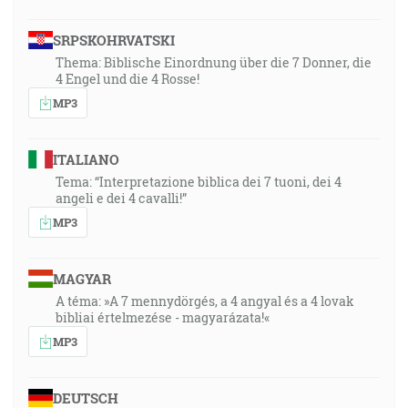
SRPSKOHRVATSKI
Thema: Biblische Einordnung über die 7 Donner, die
4 Engel und die 4 Rosse!
MP3
ITALIANO
Tema: “Interpretazione biblica dei 7 tuoni, dei 4
angeli e dei 4 cavalli!”
MP3
MAGYAR
A téma: »A 7 mennydörgés, a 4 angyal és a 4 lovak
bibliai értelmezése - magyarázata!«
MP3
DEUTSCH