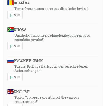
ROMÂNA
Tema: Prezentarea corecta a diferitelor invieri.
MP3
XHOSA
Umxholo: “Imboniselo efanelekileyo ngeentlobo
zeentlobo zovuko!”
MP3
РУССКИЙ ЯЗЫК
Thema: Richtige Darlegung der verschiedenen
Auferstehungen!
MP3
ENGLISH
Topic: “A proper exposition of the various
resurrections!”