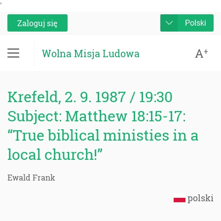
'
Zaloguj się
Polski
A
+
Wolna Misja Ludowa
Krefeld, 2. 9. 1987 / 19:30
Subject: Matthew 18:15-17:
“True biblical ministies in a
local church!”
Ewald Frank
polski