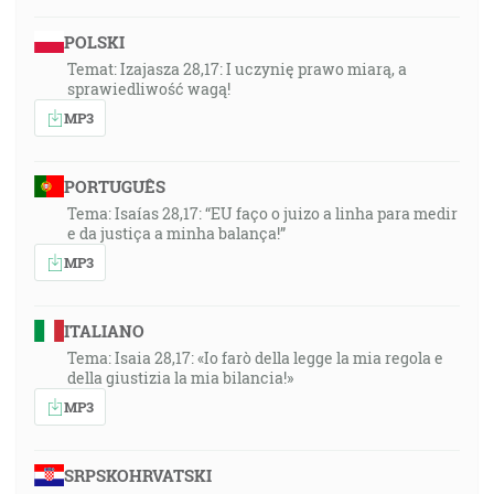
POLSKI
Temat: Izajasza 28,17: I uczynię prawo miarą, a
sprawiedliwość wagą!
MP3
PORTUGUÊS
Tema: Isaías 28,17: “EU faço o juizo a linha para medir
e da justiça a minha balança!”
MP3
ITALIANO
Tema: Isaia 28,17: «Io farò della legge la mia regola e
della giustizia la mia bilancia!»
MP3
SRPSKOHRVATSKI