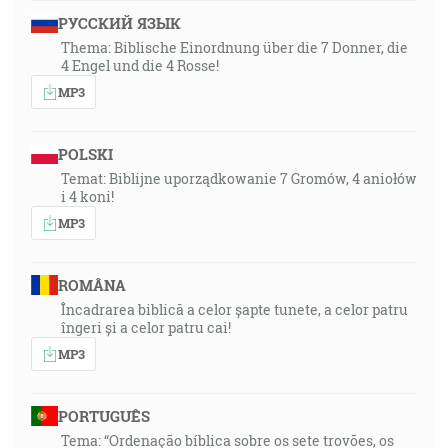
РУССКИЙ ЯЗЫК
Thema: Biblische Einordnung über die 7 Donner, die
4 Engel und die 4 Rosse!
MP3
POLSKI
Temat: Biblijne uporządkowanie 7 Gromów, 4 aniołów
i 4 koni!
MP3
ROMÂNA
Încadrarea biblică a celor șapte tunete, a celor patru
îngeri și a celor patru cai!
MP3
PORTUGUÊS
Tema: “Ordenação bíblica sobre os sete trovões, os