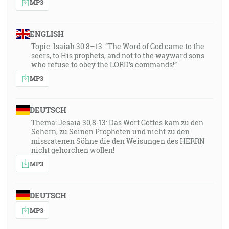
MP3
ENGLISH
Topic: Isaiah 30:8–13: “The Word of God came to the
seers, to His prophets, and not to the wayward sons
who refuse to obey the LORD’s commands!”
MP3
DEUTSCH
Thema: Jesaia 30,8-13: Das Wort Gottes kam zu den
Sehern, zu Seinen Propheten und nicht zu den
missratenen Söhne die den Weisungen des HERRN
nicht gehorchen wollen!
MP3
DEUTSCH
MP3