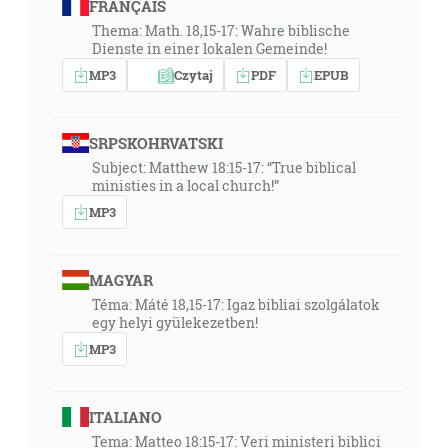
FRANÇAIS
Thema: Math. 18,15-17: Wahre biblische
Dienste in einer lokalen Gemeinde!
MP3
Czytaj
PDF
EPUB
SRPSKOHRVATSKI
Subject: Matthew 18:15-17: “True biblical
ministies in a local church!”
MP3
MAGYAR
Téma: Máté 18,15-17: Igaz bibliai szolgálatok
egy helyi gyülekezetben!
MP3
ITALIANO
Tema: Matteo 18:15-17: Veri ministeri biblici