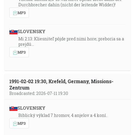
Durchbrecher dahin (nicht der leitende Widder)!
MP3
SLOVENSKY
Mi 2:13: Kliesniteľ pôjde pred nimi hore; preboria sa a
prejdú…
MP3
1991-02-02 19:30, Krefeld, Germany, Missions-
Zentrum
Broadcasted: 2026-07-11 19:30
SLOVENSKY
Biblický výklad 7 hromov, 4 anjelov a 4 koní.
MP3