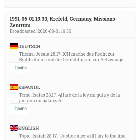
1991-06-01 19:30, Krefeld, Germany, Missions-
Zentrum
Broadcasted: 2026-08-01 19:30
DEUTSCH
Thema: Jesaia 28,17: ICH mache das Recht zur
Richtschnur und die Gerechtigkeit zur Setzwaage!
MP3
ESPAÑOL
Tema: Isaías 28,17: «¡Haré de la ley mi guía y de la
justicia mi balanza!»
MP3
ENGLISH
Topic: Isaiah 28:17: “Justice also will I lay to the line,