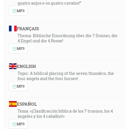
quatro anjos e os quatro cavalos!”
MP3
FRANÇAIS
Thema: Biblische Einordnung über die 7 Donner, die
4 Engel und die 4 Rosse!
MP3
ENGLISH
Topic: A biblical placing of the seven thunders, the
four angels and the four horses!
MP3
ESPAÑOL
Tema: «¡Clasificación bíblica de los 7 truenos, los 4
ángeles y los 4 caballos!»
MP3