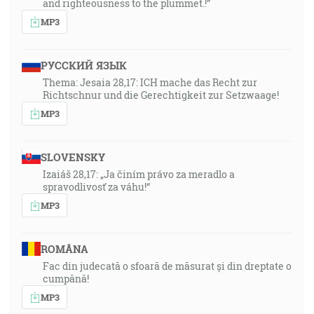
and righteousness to the plummet.!”
MP3
РУССКИЙ ЯЗЫК
Thema: Jesaia 28,17: ICH mache das Recht zur
Richtschnur und die Gerechtigkeit zur Setzwaage!
MP3
SLOVENSKY
Izaiáš 28,17: „Ja činím právo za meradlo a
spravodlivosť za váhu!“
MP3
ROMÂNA
Fac din judecată o sfoară de măsurat și din dreptate o
cumpănă!
MP3