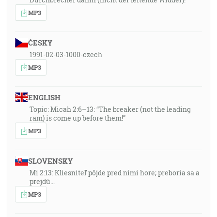
MP3
ČESKY
1991-02-03-1000-czech
MP3
ENGLISH
Topic: Micah 2:6–13: “The breaker (not the leading
ram) is come up before them!”
MP3
SLOVENSKY
Mi 2:13: Kliesniteľ pôjde pred nimi hore; preboria sa a
prejdú…
MP3