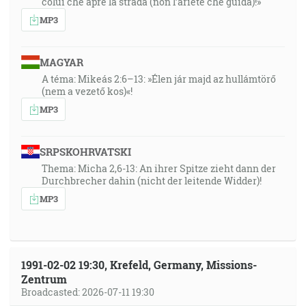
colui che apre la strada (non l’ariete che guida)!»
MP3
MAGYAR
A téma: Mikeás 2:6–13: »Élen jár majd az hullámtörő
(nem a vezető kos)«!
MP3
SRPSKOHRVATSKI
Thema: Micha 2,6-13: An ihrer Spitze zieht dann der
Durchbrecher dahin (nicht der leitende Widder)!
MP3
1991-02-02 19:30, Krefeld, Germany, Missions-
Zentrum
Broadcasted: 2026-07-11 19:30