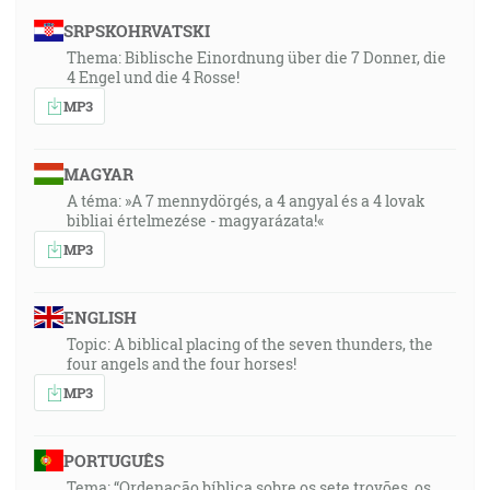
SRPSKOHRVATSKI
Thema: Biblische Einordnung über die 7 Donner, die
4 Engel und die 4 Rosse!
MP3
MAGYAR
A téma: »A 7 mennydörgés, a 4 angyal és a 4 lovak
bibliai értelmezése - magyarázata!«
MP3
ENGLISH
Topic: A biblical placing of the seven thunders, the
four angels and the four horses!
MP3
PORTUGUÊS
Tema: “Ordenação bíblica sobre os sete trovões, os