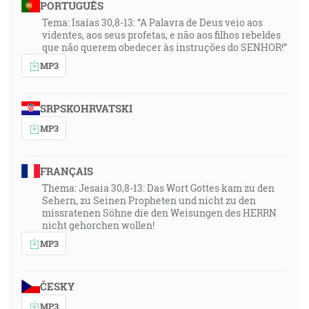
PORTUGUÊS
Tema: Isaías 30,8-13: “A Palavra de Deus veio aos
videntes, aos seus profetas, e não aos filhos rebeldes
que não querem obedecer às instruções do SENHOR!”
MP3
SRPSKOHRVATSKI
MP3
FRANÇAIS
Thema: Jesaia 30,8-13: Das Wort Gottes kam zu den
Sehern, zu Seinen Propheten und nicht zu den
missratenen Söhne die den Weisungen des HERRN
nicht gehorchen wollen!
MP3
ČESKY
MP3