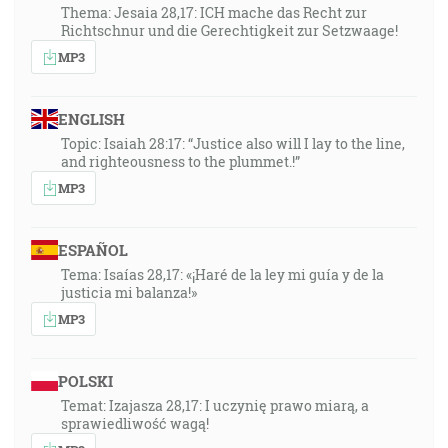
Thema: Jesaia 28,17: ICH mache das Recht zur
Richtschnur und die Gerechtigkeit zur Setzwaage!
MP3
ENGLISH
Topic: Isaiah 28:17: “Justice also will I lay to the line,
and righteousness to the plummet.!”
MP3
ESPAÑOL
Tema: Isaías 28,17: «¡Haré de la ley mi guía y de la
justicia mi balanza!»
MP3
POLSKI
Temat: Izajasza 28,17: I uczynię prawo miarą, a
sprawiedliwość wagą!