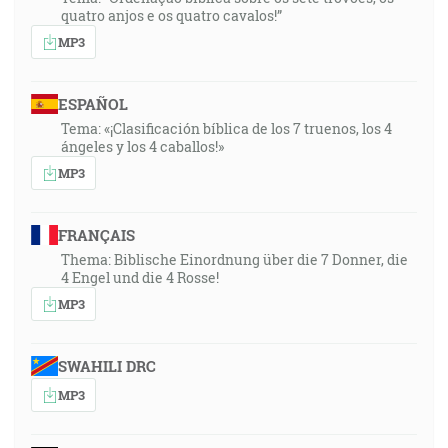
quatro anjos e os quatro cavalos!”
MP3
ESPAÑOL
Tema: «¡Clasificación bíblica de los 7 truenos, los 4
ángeles y los 4 caballos!»
MP3
FRANÇAIS
Thema: Biblische Einordnung über die 7 Donner, die
4 Engel und die 4 Rosse!
MP3
SWAHILI DRC
MP3