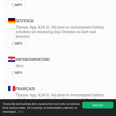
MP3
DEUTSCH
Thema: Apg. 4,24-31: Als jene es vernommen hatten,
erhoben sie einmütig ihre Stimme zu Gott und
beteten!
MP3
SRPSKOHRVATSKI
desc
MP3
FRANÇAIS
Thema: Apg. 4,24-31: Als jene es vernommen hatten,
erhoben sie einmütig ihre Stimme zu Gott und
Tunatumia kuki kuelewa jinsi unavyotumia tovuti yetu na kufanya
beteten!
Nakubali
bora mazoezi wako. Hii ni pamoja na kubinafsisha yaliyomo na
MP3
matangazo.
Zaidi