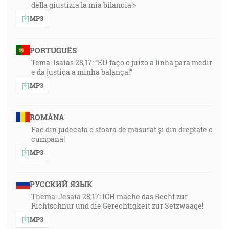
della giustizia la mia bilancia!»
MP3
PORTUGUÊS
Tema: Isaías 28,17: “EU faço o juizo a linha para medir
e da justiça a minha balança!”
MP3
ROMÂNA
Fac din judecată o sfoară de măsurat și din dreptate o
cumpănă!
MP3
РУССКИЙ ЯЗЫК
Thema: Jesaia 28,17: ICH mache das Recht zur
Richtschnur und die Gerechtigkeit zur Setzwaage!
MP3