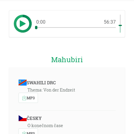
0:00
56:37
Mahubiri
SWAHILI DRC
Thema: Von der Endzeit
MP3
ČESKY
O konečnom čase
MP3