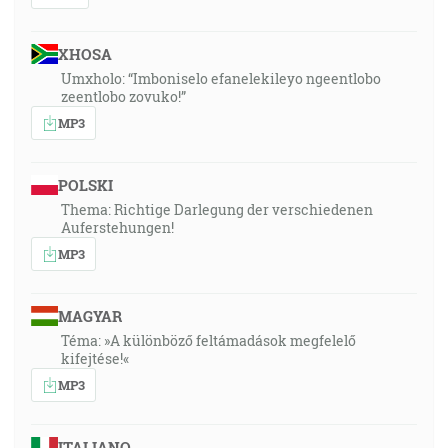
XHOSA
Umxholo: “Imboniselo efanelekileyo ngeentlobo
zeentlobo zovuko!”
MP3
POLSKI
Thema: Richtige Darlegung der verschiedenen
Auferstehungen!
MP3
MAGYAR
Téma: »A különböző feltámadások megfelelő
kifejtése!«
MP3
ITALIANO