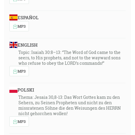
ESPAÑOL
MP3
ENGLISH
Topic: Isaiah 30:8–13: “The Word of God came to the
seers, to His prophets, and not to the wayward sons
who refuse to obey the LORD’s commands!”
MP3
POLSKI
Thema: Jesaia 30,8-13: Das Wort Gottes kam zu den
Sehern, zu Seinen Propheten und nicht zu den
missratenen Söhne die den Weisungen des HERRN
nicht gehorchen wollen!
MP3