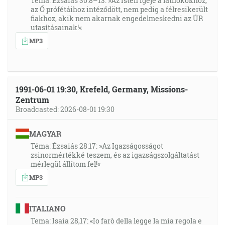
Téma: Ézsaiás 30:8–13: »Az Isten Igéje a látnokokhoz,
az Ő prófétáihoz intéződött, nem pedig a félresikerült
fiakhoz, akik nem akarnak engedelmeskedni az ÚR
utasításainak!«
MP3
1991-06-01 19:30, Krefeld, Germany, Missions-
Zentrum
Broadcasted: 2026-08-01 19:30
MAGYAR
Téma: Ézsaiás 28:17: »Az Igazságosságot
zsinormértékké teszem, és az igazságszolgáltatást
mérlegül állítom fel!«
MP3
ITALIANO
Tema: Isaia 28,17: «Io farò della legge la mia regola e