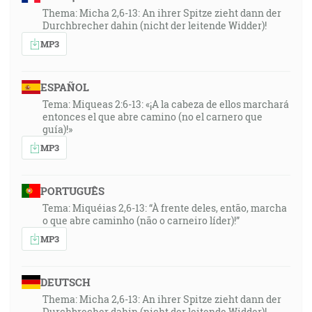
Thema: Micha 2,6-13: An ihrer Spitze zieht dann der
Durchbrecher dahin (nicht der leitende Widder)!
MP3
ESPAÑOL
Tema: Miqueas 2:6-13: «¡A la cabeza de ellos marchará
entonces el que abre camino (no el carnero que
guía)!»
MP3
PORTUGUÊS
Tema: Miquéias 2,6-13: “À frente deles, então, marcha
o que abre caminho (não o carneiro líder)!”
MP3
DEUTSCH
Thema: Micha 2,6-13: An ihrer Spitze zieht dann der
Durchbrecher dahin (nicht der leitende Widder)!