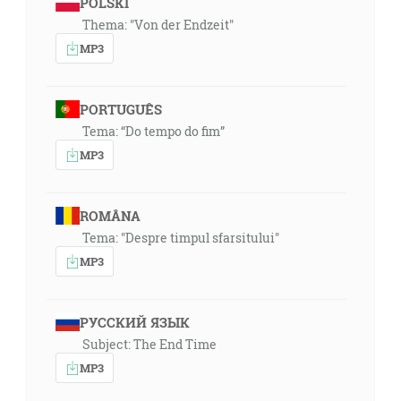
POLSKI
Thema: "Von der Endzeit"
MP3
PORTUGUÊS
Tema: “Do tempo do fim”
MP3
ROMÂNA
Tema: "Despre timpul sfarsitului"
MP3
РУССКИЙ ЯЗЫК
Subject: The End Time
MP3