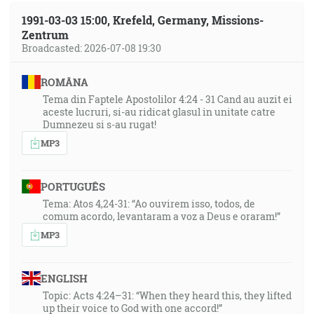
1991-03-03 15:00, Krefeld, Germany, Missions-
Zentrum
Broadcasted: 2026-07-08 19:30
ROMÂNA
Tema din Faptele Apostolilor 4:24 - 31 Cand au auzit ei
aceste lucruri, si-au ridicat glasul in unitate catre
Dumnezeu si s-au rugat!
MP3
PORTUGUÊS
Tema: Atos 4,24-31: “Ao ouvirem isso, todos, de
comum acordo, levantaram a voz a Deus e oraram!”
MP3
ENGLISH
Topic: Acts 4:24–31: “When they heard this, they lifted
up their voice to God with one accord!”