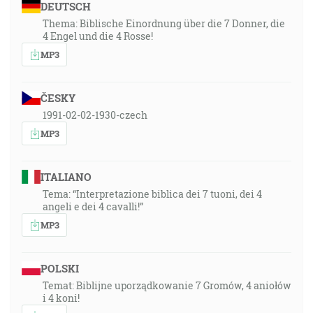
DEUTSCH
Thema: Biblische Einordnung über die 7 Donner, die
4 Engel und die 4 Rosse!
MP3
ČESKY
1991-02-02-1930-czech
MP3
ITALIANO
Tema: “Interpretazione biblica dei 7 tuoni, dei 4
angeli e dei 4 cavalli!”
MP3
POLSKI
Temat: Biblijne uporządkowanie 7 Gromów, 4 aniołów
i 4 koni!