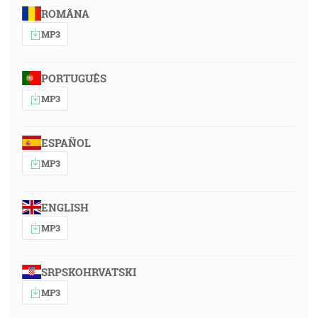
ROMÂNA
MP3
PORTUGUÊS
MP3
ESPAÑOL
MP3
ENGLISH
MP3
SRPSKOHRVATSKI
MP3