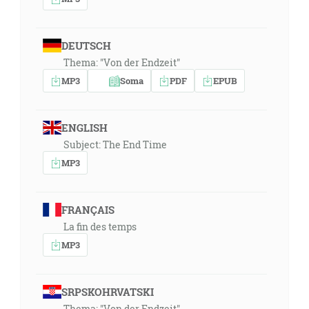
DEUTSCH
Thema: "Von der Endzeit"
MP3
Soma
PDF
EPUB
ENGLISH
Subject: The End Time
MP3
FRANÇAIS
La fin des temps
MP3
SRPSKOHRVATSKI
Thema: "Von der Endzeit"