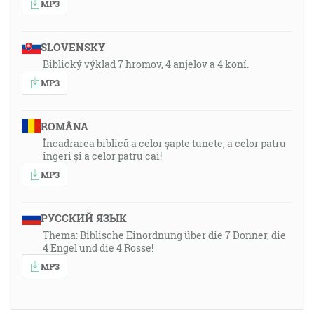
MP3
SLOVENSKY
Biblický výklad 7 hromov, 4 anjelov a 4 koní.
MP3
ROMÂNA
Încadrarea biblică a celor șapte tunete, a celor patru
îngeri și a celor patru cai!
MP3
РУССКИЙ ЯЗЫК
Thema: Biblische Einordnung über die 7 Donner, die
4 Engel und die 4 Rosse!
MP3