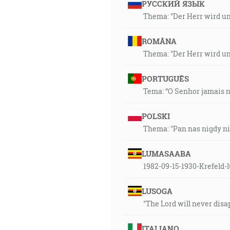
РУССКИЙ ЯЗЫК
Thema: "Der Herr wird uns
ROMÂNA
Thema: "Der Herr wird uns
PORTUGUÊS
Tema: “O Senhor jamais n
POLSKI
Thema: "Pan nas nigdy ni
LUMASAABA
1982-09-15-1930-Krefeld
LUSOGA
"The Lord will never disa
ITALIANO