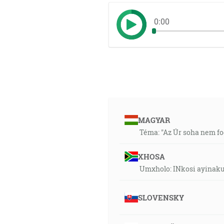
0:00
MAGYAR
Téma: "Az Úr soha nem fog
XHOSA
Umxholo: INkosi ayinaku
SLOVENSKY