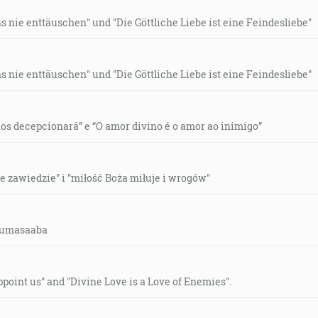
 nie enttäuschen" und "Die Göttliche Liebe ist eine Feindesliebe"
 nie enttäuschen" und "Die Göttliche Liebe ist eine Feindesliebe"
os decepcionará” e “O amor divino é o amor ao inimigo”
e zawiedzie" i "miłość Boża miłuje i wrogów"
-lumasaaba
ppoint us" and "Divine Love is a Love of Enemies".