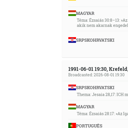
MAGYAR
Téma: Ézsaiás 30:8–13: »Az 
akik nem akarnak engedel
SRPSKOHRVATSKI
1991-06-01 19:30, Krefe
Broadcasted: 2026-08-01 19:30
SRPSKOHRVATSKI
Thema: Jesaia 28,17: ICH 
MAGYAR
Téma: Ézsaiás 28:17: »Az I
PORTUGUÊS