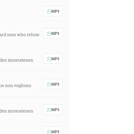
MP3
MP3
ward sons who refuse
MP3
 den missratenen
MP3
 che non vogliono
MP3
 den missratenen
MP3