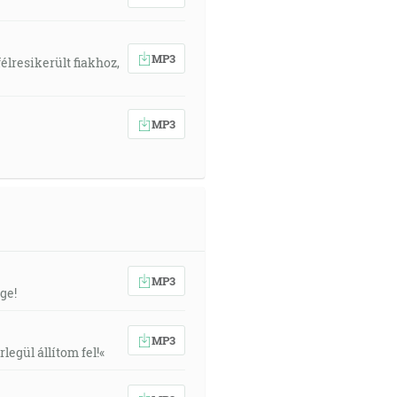
MP3
élresikerült fiakhoz,
MP3
MP3
ge!
MP3
egül állítom fel!«