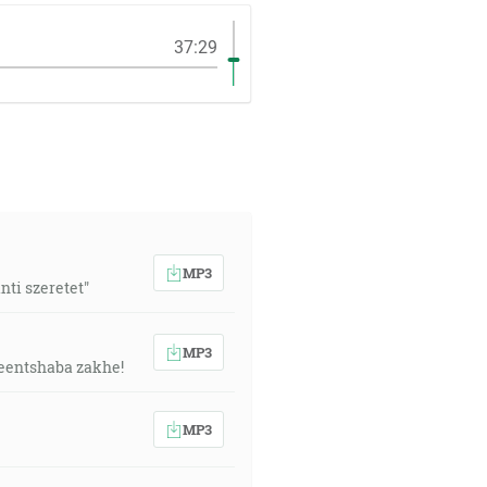
37:29
MP3
nti szeretet"
MP3
eentshaba zakhe!
MP3