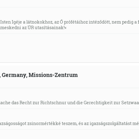
Isten Igéje a látnokokhoz, az Ő prófétáihoz intéződött, nem pedig a f
meskedni az ÚR utasításainak!«
ld, Germany, Missions-Zentrum
mache das Recht zur Richtschnur und die Gerechtigkeit zur Setzwaa
gazságosságot zsinormértékké teszem, és az igazságszolgáltatást mérl