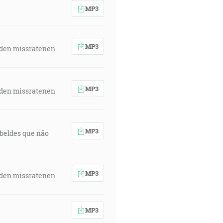
MP3
MP3
 den missratenen
MP3
 den missratenen
MP3
rebeldes que não
MP3
 den missratenen
MP3