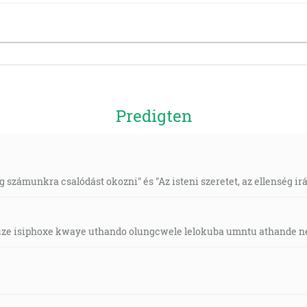
Predigten
 számunkra csalódást okozni" és "Az isteni szeretet, az ellenség irá
ze isiphoxe kwaye uthando olungcwele lelokuba umntu athande n