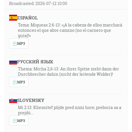
Broadcasted: 2026-07-12 10:00
ESPAÑOL
Tema: Miqueas 2:6-13: «¡A la cabeza de ellos marchará
entonces el que abre camino (no el carnero que
guía)!»
MP3
РУССКИЙ ЯЗЫК
Thema: Micha 2,6-13: An ihrer Spitze zieht dann der
Durchbrecher dahin (nicht der leitende Widder)!
MP3
SLOVENSKY
Mi 2:13: Kliesniteľ pôjde pred nimi hore; preboria sa a
prejdú…
MP3