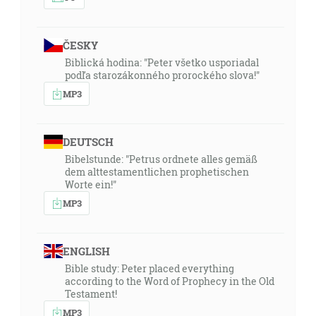
ČESKY
Biblická hodina: "Peter všetko usporiadal
podľa starozákonného prorockého slova!"
MP3
DEUTSCH
Bibelstunde: "Petrus ordnete alles gemäß
dem alttestamentlichen prophetischen
Worte ein!"
MP3
ENGLISH
Bible study: Peter placed everything
according to the Word of Prophecy in the Old
Testament!
MP3