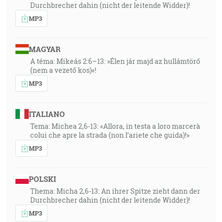
Durchbrecher dahin (nicht der leitende Widder)!
MP3
MAGYAR
A téma: Mikeás 2:6–13: »Élen jár majd az hullámtörő
(nem a vezető kos)«!
MP3
ITALIANO
Tema: Michea 2,6-13: «Allora, in testa a loro marcerà
colui che apre la strada (non l’ariete che guida)!»
MP3
POLSKI
Thema: Micha 2,6-13: An ihrer Spitze zieht dann der
Durchbrecher dahin (nicht der leitende Widder)!
MP3