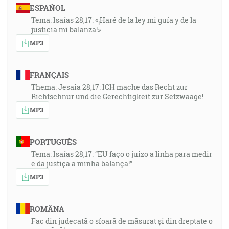
ESPAÑOL
Tema: Isaías 28,17: «¡Haré de la ley mi guía y de la
justicia mi balanza!»
MP3
FRANÇAIS
Thema: Jesaia 28,17: ICH mache das Recht zur
Richtschnur und die Gerechtigkeit zur Setzwaage!
MP3
PORTUGUÊS
Tema: Isaías 28,17: “EU faço o juizo a linha para medir
e da justiça a minha balança!”
MP3
ROMÂNA
Fac din judecată o sfoară de măsurat și din dreptate o