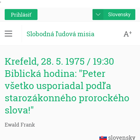
'
Prihlásiť
Slovensky
A
+
Slobodná ľudová misia
Krefeld, 28. 5. 1975 / 19:30
Biblická hodina: "Peter
všetko usporiadal podľa
starozákonného prorockého
slova!"
Ewald Frank
slovensky