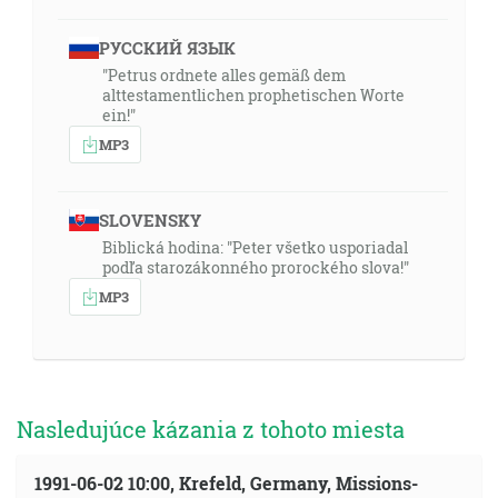
РУССКИЙ ЯЗЫК
"Petrus ordnete alles gemäß dem
alttestamentlichen prophetischen Worte
ein!"
MP3
SLOVENSKY
Biblická hodina: "Peter všetko usporiadal
podľa starozákonného prorockého slova!"
MP3
Nasledujúce kázania z tohoto miesta
1991-06-02 10:00, Krefeld, Germany, Missions-