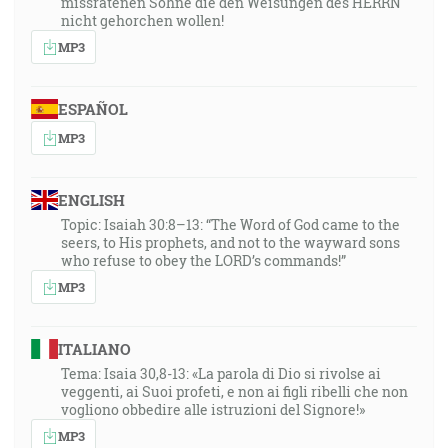
missratenen Söhne die den Weisungen des HERRN
nicht gehorchen wollen!
MP3
ESPAÑOL
MP3
ENGLISH
Topic: Isaiah 30:8–13: “The Word of God came to the
seers, to His prophets, and not to the wayward sons
who refuse to obey the LORD’s commands!”
MP3
ITALIANO
Tema: Isaia 30,8-13: «La parola di Dio si rivolse ai
veggenti, ai Suoi profeti, e non ai figli ribelli che non
vogliono obbedire alle istruzioni del Signore!»
MP3