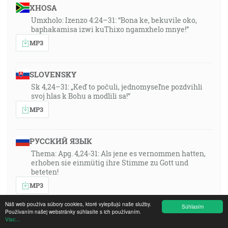
XHOSA
Umxholo: Izenzo 4:24–31: “Bona ke, bekuvile oko,
baphakamisa izwi kuThixo ngamxhelo mnye!”
MP3
SLOVENSKY
Sk 4,24–31: „Keď to počuli, jednomyseľne pozdvihli
svoj hlas k Bohu a modlili sa!“
MP3
РУССКИЙ ЯЗЫК
Thema: Apg. 4,24-31: Als jene es vernommen hatten,
erhoben sie einmütig ihre Stimme zu Gott und
beteten!
MP3
Náš web používa súbory cookies, ktoré vylepšujú naše služby.
Súhlasím
Používaním našej webstránky súhlasíte s ich používaním.
FRANÇAIS
Viac...