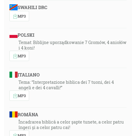
SWAHILI DRC
MP3
POLSKI
Temat: Biblijne uporządkowanie 7 Gromów, 4 aniołów
i 4 koni!
MP3
ITALIANO
Tema: “Interpretazione biblica dei 7 tuoni, dei 4
angeli e dei 4 cavalli!”
MP3
ROMÂNA
Încadrarea biblică a celor șapte tunete, a celor patru
îngeri și a celor patru cai!
MP3