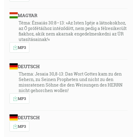
MAGYAR
Téma: Ézsaiás 30:8–13: »Az Isten Igéje a látnokokhoz,
az Ő prófétáihoz intéződött, nem pedig a félresikerült
fiakhoz, akik nem akarnak engedelmeskedni az ÚR
utasításainak!«
MP3
DEUTSCH
Thema: Jesaia 30,8-13: Das Wort Gottes kam zu den
Sehern, zu Seinen Propheten und nicht zu den
missratenen Söhne die den Weisungen des HERRN
nicht gehorchen wollen!
MP3
DEUTSCH
MP3