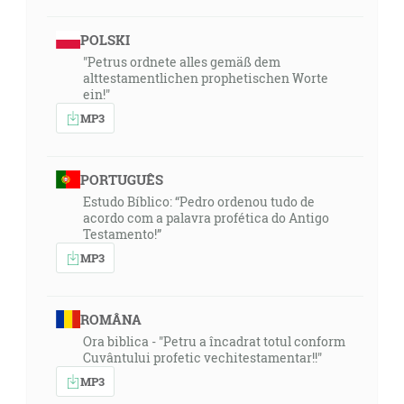
POLSKI
"Petrus ordnete alles gemäß dem
alttestamentlichen prophetischen Worte
ein!"
MP3
PORTUGUÊS
Estudo Bíblico: “Pedro ordenou tudo de
acordo com a palavra profética do Antigo
Testamento!”
MP3
ROMÂNA
Ora biblica - "Petru a încadrat totul conform
Cuvântului profetic vechitestamentar!!"
MP3