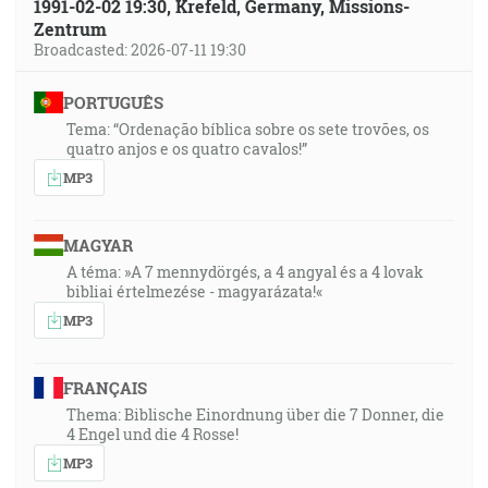
1991-02-02 19:30, Krefeld, Germany, Missions-
Zentrum
Broadcasted: 2026-07-11 19:30
PORTUGUÊS
Tema: “Ordenação bíblica sobre os sete trovões, os
quatro anjos e os quatro cavalos!”
MP3
MAGYAR
A téma: »A 7 mennydörgés, a 4 angyal és a 4 lovak
bibliai értelmezése - magyarázata!«
MP3
FRANÇAIS
Thema: Biblische Einordnung über die 7 Donner, die
4 Engel und die 4 Rosse!
MP3