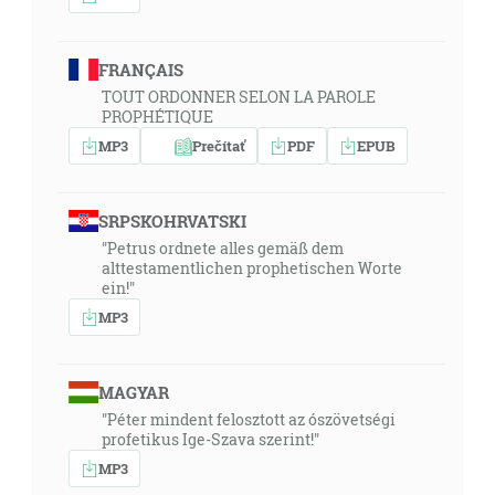
FRANÇAIS
TOUT ORDONNER SELON LA PAROLE
PROPHÉTIQUE
MP3
Prečítať
PDF
EPUB
SRPSKOHRVATSKI
"Petrus ordnete alles gemäß dem
alttestamentlichen prophetischen Worte
ein!"
MP3
MAGYAR
"Péter mindent felosztott az ószövetségi
profetikus Ige-Szava szerint!"
MP3