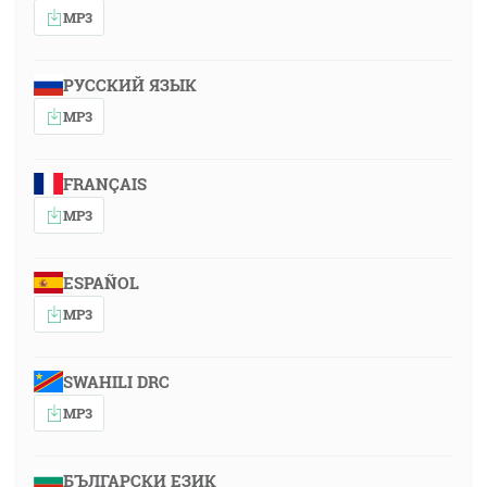
MP3
РУССКИЙ ЯЗЫК
MP3
FRANÇAIS
MP3
ESPAÑOL
MP3
SWAHILI DRC
MP3
БЪЛГАРСКИ ЕЗИК