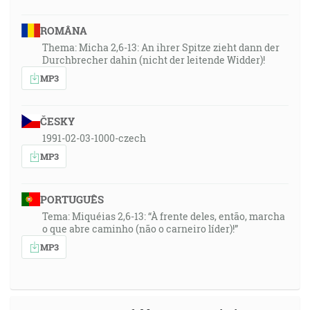
ROMÂNA
Thema: Micha 2,6-13: An ihrer Spitze zieht dann der
Durchbrecher dahin (nicht der leitende Widder)!
MP3
ČESKY
1991-02-03-1000-czech
MP3
PORTUGUÊS
Tema: Miquéias 2,6-13: “À frente deles, então, marcha
o que abre caminho (não o carneiro líder)!”
MP3