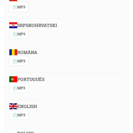
MP3
SRPSKOHRVATSKI
MP3
ROMÂNA
MP3
PORTUGUÊS
MP3
ENGLISH
MP3