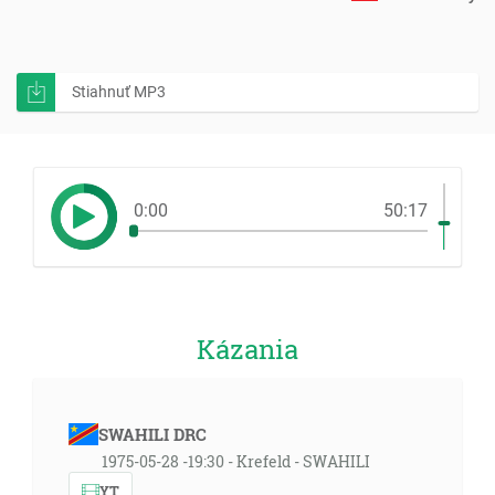
Stiahnuť MP3
0:00
50:17
Kázania
SWAHILI DRC
1975-05-28 -19:30 - Krefeld - SWAHILI
YT