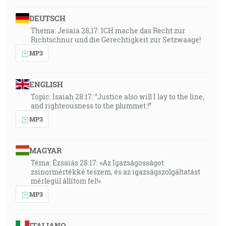
DEUTSCH
Thema: Jesaia 28,17: ICH mache das Recht zur
Richtschnur und die Gerechtigkeit zur Setzwaage!
MP3
ENGLISH
Topic: Isaiah 28:17: “Justice also will I lay to the line,
and righteousness to the plummet.!”
MP3
MAGYAR
Téma: Ézsaiás 28:17: »Az Igazságosságot
zsinormértékké teszem, és az igazságszolgáltatást
mérlegül állítom fel!«
MP3
ITALIANO