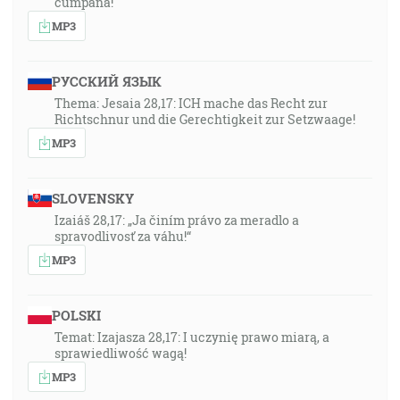
cumpănă!
MP3
РУССКИЙ ЯЗЫК
Thema: Jesaia 28,17: ICH mache das Recht zur
Richtschnur und die Gerechtigkeit zur Setzwaage!
MP3
SLOVENSKY
Izaiáš 28,17: „Ja činím právo za meradlo a
spravodlivosť za váhu!“
MP3
POLSKI
Temat: Izajasza 28,17: I uczynię prawo miarą, a
sprawiedliwość wagą!
MP3