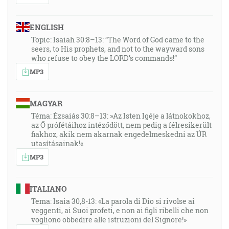
ENGLISH
Topic: Isaiah 30:8–13: “The Word of God came to the
seers, to His prophets, and not to the wayward sons
who refuse to obey the LORD’s commands!”
MP3
MAGYAR
Téma: Ézsaiás 30:8–13: »Az Isten Igéje a látnokokhoz,
az Ő prófétáihoz intéződött, nem pedig a félresikerült
fiakhoz, akik nem akarnak engedelmeskedni az ÚR
utasításainak!«
MP3
ITALIANO
Tema: Isaia 30,8-13: «La parola di Dio si rivolse ai
veggenti, ai Suoi profeti, e non ai figli ribelli che non
vogliono obbedire alle istruzioni del Signore!»