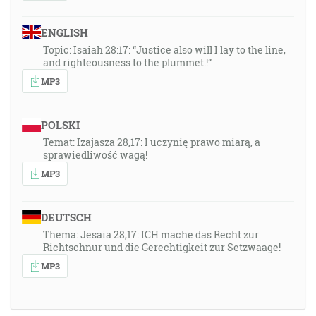
ENGLISH
Topic: Isaiah 28:17: “Justice also will I lay to the line,
and righteousness to the plummet.!”
MP3
POLSKI
Temat: Izajasza 28,17: I uczynię prawo miarą, a
sprawiedliwość wagą!
MP3
DEUTSCH
Thema: Jesaia 28,17: ICH mache das Recht zur
Richtschnur und die Gerechtigkeit zur Setzwaage!
MP3