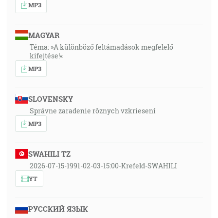
MP3
MAGYAR
Téma: »A különböző feltámadások megfelelő
kifejtése!«
MP3
SLOVENSKY
Správne zaradenie rôznych vzkriesení
MP3
SWAHILI TZ
2026-07-15-1991-02-03-15:00-Krefeld-SWAHILI
YT
РУССКИЙ ЯЗЫК