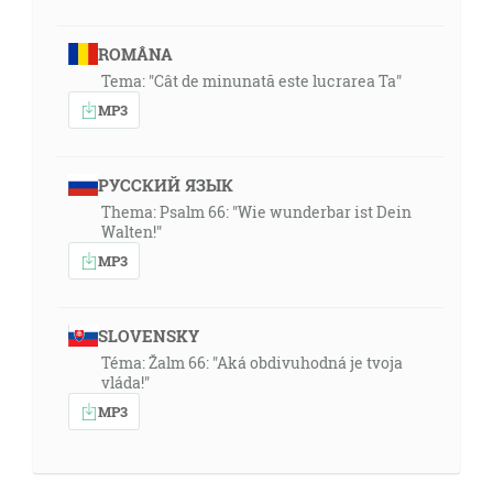
ROMÂNA
Tema: "Cât de minunată este lucrarea Ta"
MP3
РУССКИЙ ЯЗЫК
Thema: Psalm 66: "Wie wunderbar ist Dein
Walten!"
MP3
SLOVENSKY
Téma: Žalm 66: "Aká obdivuhodná je tvoja
vláda!"
MP3