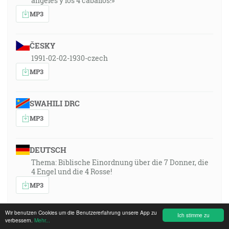
ángeles y los 4 caballos!»
MP3
ČESKY
1991-02-02-1930-czech
MP3
SWAHILI DRC
MP3
DEUTSCH
Thema: Biblische Einordnung über die 7 Donner, die
4 Engel und die 4 Rosse!
MP3
Wir benutzen Cookies um die Benutzererfahrung unsere App zu
Ich stimme zu
ENGLISH
verbessern.
Mehr...