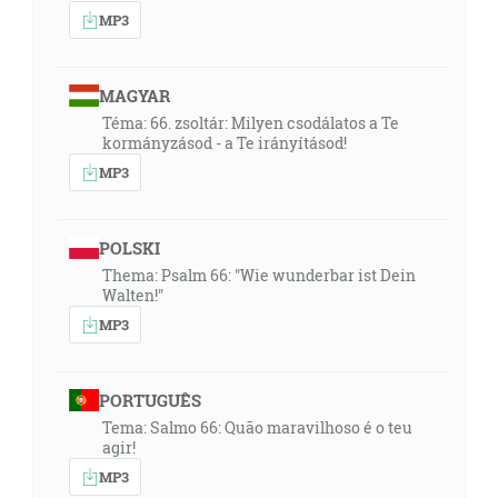
MP3
MAGYAR
Téma: 66. zsoltár: Milyen csodálatos a Te
kormányzásod - a Te irányításod!
MP3
POLSKI
Thema: Psalm 66: "Wie wunderbar ist Dein
Walten!"
MP3
PORTUGUÊS
Tema: Salmo 66: Quão maravilhoso é o teu
agir!
MP3