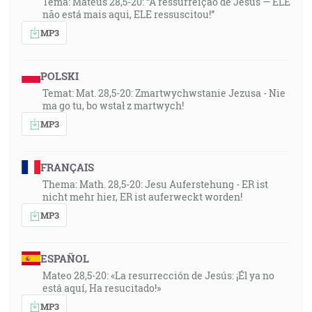
Tema: Mateus 28,5-20: “A ressurreição de Jesus — ELE
não está mais aqui, ELE ressuscitou!”
MP3
POLSKI
Temat: Mat. 28,5-20: Zmartwychwstanie Jezusa - Nie
ma go tu, bo wstał z martwych!
MP3
FRANÇAIS
Thema: Math. 28,5-20: Jesu Auferstehung - ER ist
nicht mehr hier, ER ist auferweckt worden!
MP3
ESPAÑOL
Mateo 28,5-20: «La resurrección de Jesús: ¡Él ya no
está aquí, Ha resucitado!»
MP3