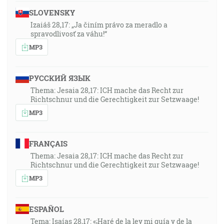
SLOVENSKY
Izaiáš 28,17: „Ja činím právo za meradlo a
spravodlivosť za váhu!“
MP3
РУССКИЙ ЯЗЫК
Thema: Jesaia 28,17: ICH mache das Recht zur
Richtschnur und die Gerechtigkeit zur Setzwaage!
MP3
FRANÇAIS
Thema: Jesaia 28,17: ICH mache das Recht zur
Richtschnur und die Gerechtigkeit zur Setzwaage!
MP3
ESPAÑOL
Tema: Isaías 28,17: «¡Haré de la ley mi guía y de la