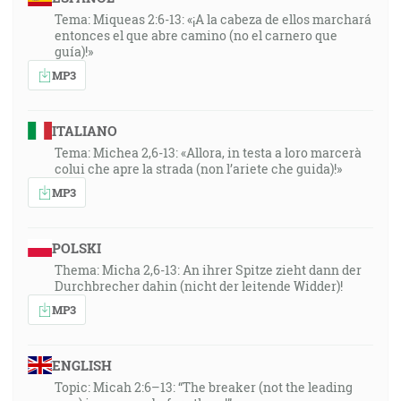
Tema: Miqueas 2:6-13: «¡A la cabeza de ellos marchará
entonces el que abre camino (no el carnero que
guía)!»
MP3
ITALIANO
Tema: Michea 2,6-13: «Allora, in testa a loro marcerà
colui che apre la strada (non l’ariete che guida)!»
MP3
POLSKI
Thema: Micha 2,6-13: An ihrer Spitze zieht dann der
Durchbrecher dahin (nicht der leitende Widder)!
MP3
ENGLISH
Topic: Micah 2:6–13: “The breaker (not the leading