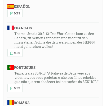
ESPAÑOL
MP3
FRANÇAIS
Thema: Jesaia 30,8-13: Das Wort Gottes kam zu den
Sehern, zu Seinen Propheten und nicht zu den
missratenen Söhne die den Weisungen des HERRN
nicht gehorchen wollen!
MP3
PORTUGUÊS
Tema: Isaías 30,8-13: “A Palavra de Deus veio aos
videntes, aos seus profetas, e não aos filhos rebeldes
que não querem obedecer às instruções do SENHOR!”
MP3
ROMÂNA