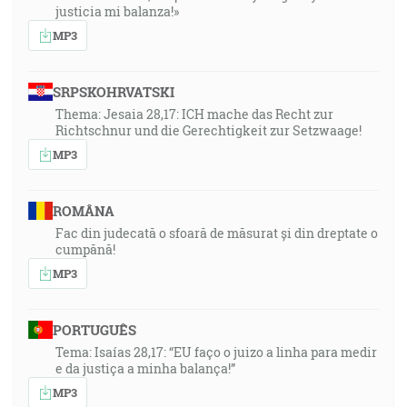
justicia mi balanza!»
MP3
SRPSKOHRVATSKI
Thema: Jesaia 28,17: ICH mache das Recht zur
Richtschnur und die Gerechtigkeit zur Setzwaage!
MP3
ROMÂNA
Fac din judecată o sfoară de măsurat și din dreptate o
cumpănă!
MP3
PORTUGUÊS
Tema: Isaías 28,17: “EU faço o juizo a linha para medir
e da justiça a minha balança!”
MP3