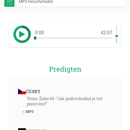
MP3 herunterladen
0:00
42:07
Predigten
ČESKY
Téma: Žalm 66: "Jak podivuhodná je tvé
panování!"
MP3