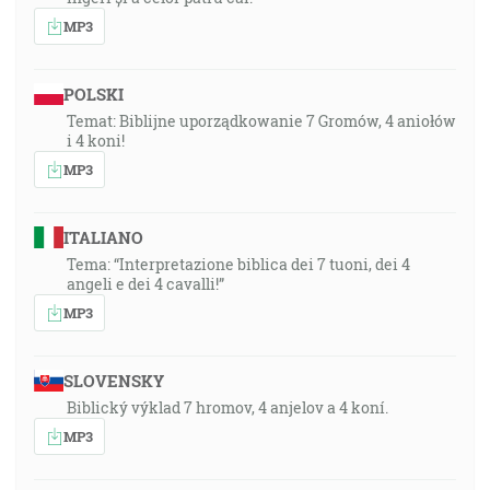
MP3
POLSKI
Temat: Biblijne uporządkowanie 7 Gromów, 4 aniołów
i 4 koni!
MP3
ITALIANO
Tema: “Interpretazione biblica dei 7 tuoni, dei 4
angeli e dei 4 cavalli!”
MP3
SLOVENSKY
Biblický výklad 7 hromov, 4 anjelov a 4 koní.
MP3