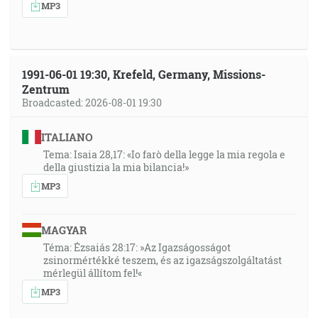
MP3
1991-06-01 19:30, Krefeld, Germany, Missions-
Zentrum
Broadcasted: 2026-08-01 19:30
ITALIANO
Tema: Isaia 28,17: «Io farò della legge la mia regola e
della giustizia la mia bilancia!»
MP3
MAGYAR
Téma: Ézsaiás 28:17: »Az Igazságosságot
zsinormértékké teszem, és az igazságszolgáltatást
mérlegül állítom fel!«
MP3