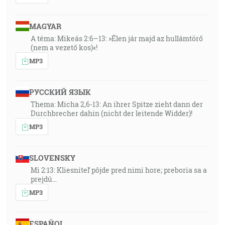
MAGYAR
A téma: Mikeás 2:6–13: »Élen jár majd az hullámtörő
(nem a vezető kos)«!
MP3
РУССКИЙ ЯЗЫК
Thema: Micha 2,6-13: An ihrer Spitze zieht dann der
Durchbrecher dahin (nicht der leitende Widder)!
MP3
SLOVENSKY
Mi 2:13: Kliesniteľ pôjde pred nimi hore; preboria sa a
prejdú…
MP3
ESPAÑOL