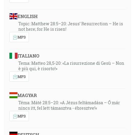
ENGLISH
Topic: Matthew 28:5–20: Jesus’ Resurrection – He is
not here; for He is risen!
MP3
ITALIANO
Tema: Matteo 28,5-20: «La risurrezione di Gesù – Non
è più qui, è risorto!»
MP3
MAGYAR
Téma: Máté 28:5–20: »A Jézus feltámadása – Ő már
nincs itt, fel lett támasztva - ébresztve!«
MP3
DEUTSCH