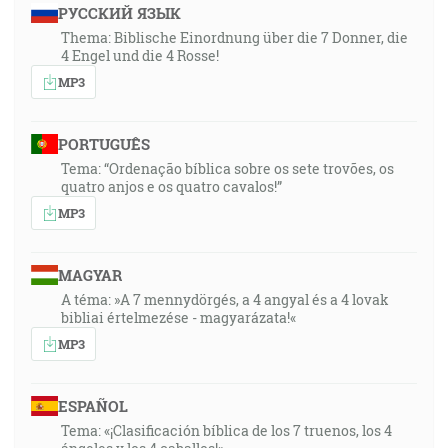
РУССКИЙ ЯЗЫК
Thema: Biblische Einordnung über die 7 Donner, die
4 Engel und die 4 Rosse!
MP3
PORTUGUÊS
Tema: “Ordenação bíblica sobre os sete trovões, os
quatro anjos e os quatro cavalos!”
MP3
MAGYAR
A téma: »A 7 mennydörgés, a 4 angyal és a 4 lovak
bibliai értelmezése - magyarázata!«
MP3
ESPAÑOL
Tema: «¡Clasificación bíblica de los 7 truenos, los 4