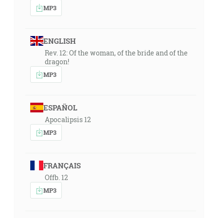
MP3
ENGLISH
Rev. 12: Of the woman, of the bride and of the
dragon!
MP3
ESPAÑOL
Apocalipsis 12
MP3
FRANÇAIS
Offb. 12
MP3