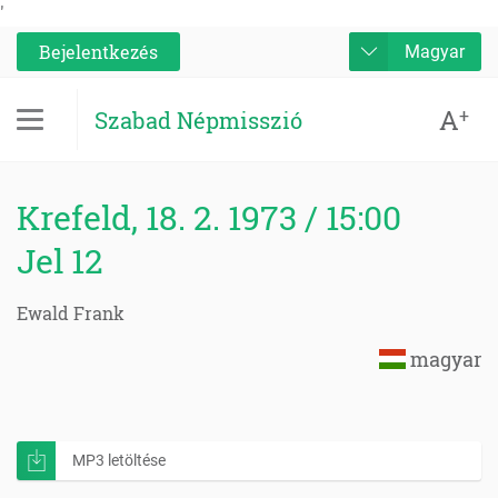
'
Bejelentkezés
Magyar
A
+
Szabad Népmisszió
Krefeld, 18. 2. 1973 / 15:00
Jel 12
Ewald Frank
magyar
MP3 letöltése