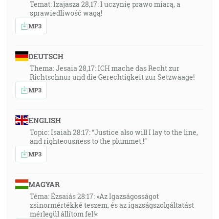
Temat: Izajasza 28,17: I uczynię prawo miarą, a
sprawiedliwość wagą!
MP3
DEUTSCH
Thema: Jesaia 28,17: ICH mache das Recht zur
Richtschnur und die Gerechtigkeit zur Setzwaage!
MP3
ENGLISH
Topic: Isaiah 28:17: “Justice also will I lay to the line,
and righteousness to the plummet.!”
MP3
MAGYAR
Téma: Ézsaiás 28:17: »Az Igazságosságot
zsinormértékké teszem, és az igazságszolgáltatást
mérlegül állítom fel!«