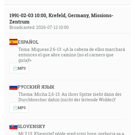
1991-02-03 10:00, Krefeld, Germany, Missions-
Zentrum
Broadcasted: 2026-07-12 10:00
ESPAÑOL
Tema: Miqueas 2:6-13: «¡A la cabeza de ellos marchará
entonces el que abre camino (no el carnero que
guía)!»
MP3
РУССКИЙ ЯЗЫК
Thema: Micha 2,6-13: An ihrer Spitze zieht dann der
Durchbrecher dahin (nicht der leitende Widder)!
MP3
SLOVENSKY
Mi 2:13: Kliesniteľ pôjde pred nimi hore; preboria sa a