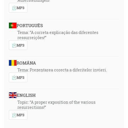
Auferstehungen!
MP3
PORTUGUÊS
Tema: “A correta explicação das diferentes
ressurreições!”
MP3
ROMÂNA
Tema: Prezentarea corecta a diferitelor invieri.
MP3
ENGLISH
Topic: “A proper exposition of the various
resurrections!”
MP3