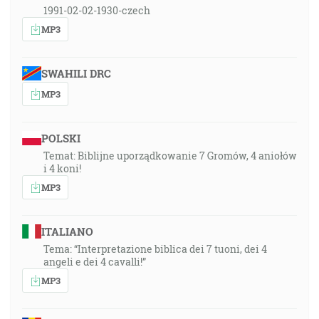
1991-02-02-1930-czech
MP3
SWAHILI DRC
MP3
POLSKI
Temat: Biblijne uporządkowanie 7 Gromów, 4 aniołów
i 4 koni!
MP3
ITALIANO
Tema: “Interpretazione biblica dei 7 tuoni, dei 4
angeli e dei 4 cavalli!”
MP3