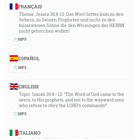
FRANÇAIS
Thema: Jesaia 30,8-13: Das Wort Gottes kam zu den
Sehern, zu Seinen Propheten und nicht zu den
missratenen Söhne die den Weisungen des HERRN
nicht gehorchen wollen!
MP3
ESPAÑOL
MP3
ENGLISH
Topic: Isaiah 30:8–13: “The Word of God came to the
seers, to His prophets, and not to the wayward sons
who refuse to obey the LORD’s commands!”
MP3
ITALIANO