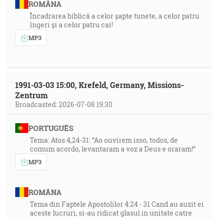
ROMÂNA
Încadrarea biblică a celor șapte tunete, a celor patru
îngeri și a celor patru cai!
MP3
1991-03-03 15:00, Krefeld, Germany, Missions-
Zentrum
Broadcasted: 2026-07-08 19:30
PORTUGUÊS
Tema: Atos 4,24-31: “Ao ouvirem isso, todos, de
comum acordo, levantaram a voz a Deus e oraram!”
MP3
ROMÂNA
Tema din Faptele Apostolilor 4:24 - 31 Cand au auzit ei
aceste lucruri, si-au ridicat glasul in unitate catre