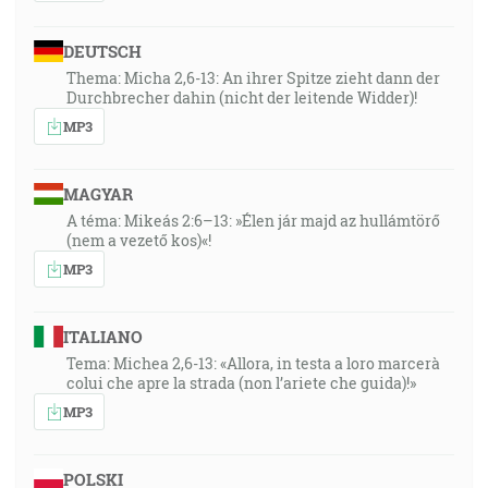
DEUTSCH
Thema: Micha 2,6-13: An ihrer Spitze zieht dann der
Durchbrecher dahin (nicht der leitende Widder)!
MP3
MAGYAR
A téma: Mikeás 2:6–13: »Élen jár majd az hullámtörő
(nem a vezető kos)«!
MP3
ITALIANO
Tema: Michea 2,6-13: «Allora, in testa a loro marcerà
colui che apre la strada (non l’ariete che guida)!»
MP3
POLSKI