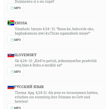
Dumnezeu si s-au rugat!
MP3
XHOSA
Umxholo: Izenzo 4:24–31: “Bona ke, bekuvile oko,
baphakamisa izwi kuThixo ngamxhelo mnye!”
MP3
SLOVENSKY
Sk 4,24–31: „Keď to počuli, jednomyseľne pozdvihli
svoj hlas k Bohu a modlili sa!“
MP3
РУССКИЙ ЯЗЫК
Thema: Apg. 4,24-31: Als jene es vernommen hatten,
erhoben sie einmütig ihre Stimme zu Gott und
beteten!
MP3