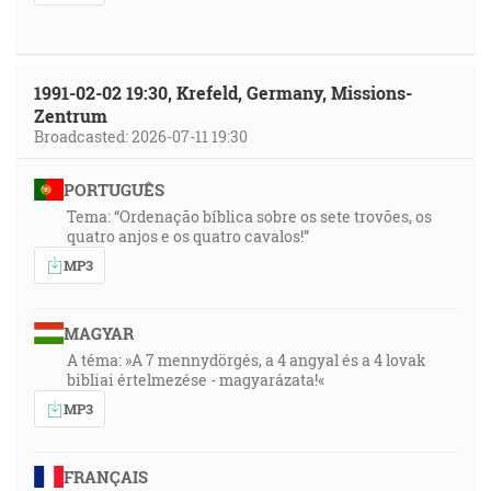
1991-02-02 19:30, Krefeld, Germany, Missions-
Zentrum
Broadcasted: 2026-07-11 19:30
PORTUGUÊS
Tema: “Ordenação bíblica sobre os sete trovões, os
quatro anjos e os quatro cavalos!”
MP3
MAGYAR
A téma: »A 7 mennydörgés, a 4 angyal és a 4 lovak
bibliai értelmezése - magyarázata!«
MP3
FRANÇAIS