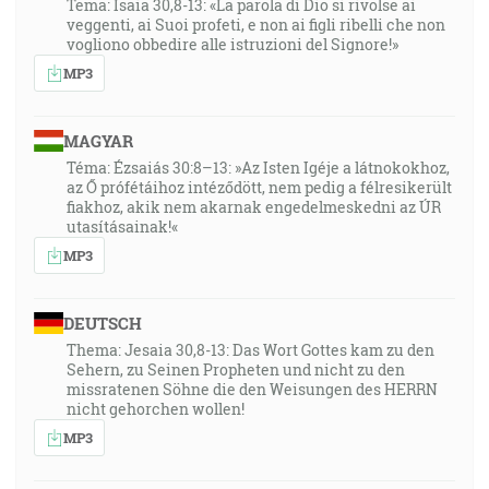
Tema: Isaia 30,8-13: «La parola di Dio si rivolse ai
veggenti, ai Suoi profeti, e non ai figli ribelli che non
vogliono obbedire alle istruzioni del Signore!»
MP3
MAGYAR
Téma: Ézsaiás 30:8–13: »Az Isten Igéje a látnokokhoz,
az Ő prófétáihoz intéződött, nem pedig a félresikerült
fiakhoz, akik nem akarnak engedelmeskedni az ÚR
utasításainak!«
MP3
DEUTSCH
Thema: Jesaia 30,8-13: Das Wort Gottes kam zu den
Sehern, zu Seinen Propheten und nicht zu den
missratenen Söhne die den Weisungen des HERRN
nicht gehorchen wollen!
MP3