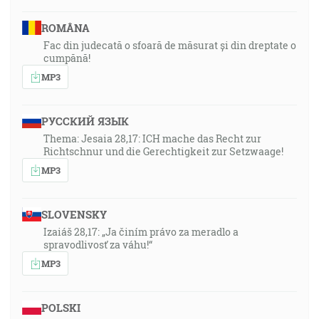
ROMÂNA
Fac din judecată o sfoară de măsurat și din dreptate o
cumpănă!
MP3
РУССКИЙ ЯЗЫК
Thema: Jesaia 28,17: ICH mache das Recht zur
Richtschnur und die Gerechtigkeit zur Setzwaage!
MP3
SLOVENSKY
Izaiáš 28,17: „Ja činím právo za meradlo a
spravodlivosť za váhu!“
MP3
POLSKI