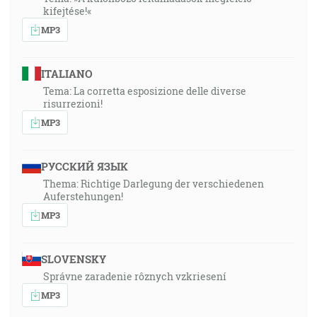
kifejtése!«
MP3
ITALIANO
Tema: La corretta esposizione delle diverse
risurrezioni!
MP3
РУССКИЙ ЯЗЫК
Thema: Richtige Darlegung der verschiedenen
Auferstehungen!
MP3
SLOVENSKY
Správne zaradenie rôznych vzkriesení
MP3