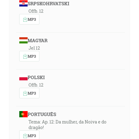
SRPSKOHRVATSKI
Offb. 12
MP3
MAGYAR
Jel 12
MP3
POLSKI
Offb. 12
MP3
PORTUGUÊS
Tema: Ap. 12: Da mulher, da Noiva e do
dragão!
MP3