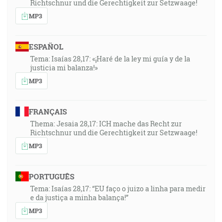
Richtschnur und die Gerechtigkeit zur Setzwaage!
MP3
ESPAÑOL
Tema: Isaías 28,17: «¡Haré de la ley mi guía y de la
justicia mi balanza!»
MP3
FRANÇAIS
Thema: Jesaia 28,17: ICH mache das Recht zur
Richtschnur und die Gerechtigkeit zur Setzwaage!
MP3
PORTUGUÊS
Tema: Isaías 28,17: “EU faço o juizo a linha para medir
e da justiça a minha balança!”
MP3