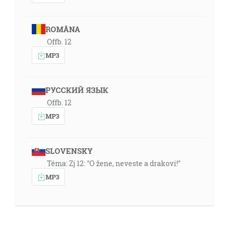
ROMÂNA
Offb. 12
MP3
РУССКИЙ ЯЗЫК
Offb. 12
MP3
SLOVENSKY
Téma: Zj 12: "O žene, neveste a drakovi!"
MP3