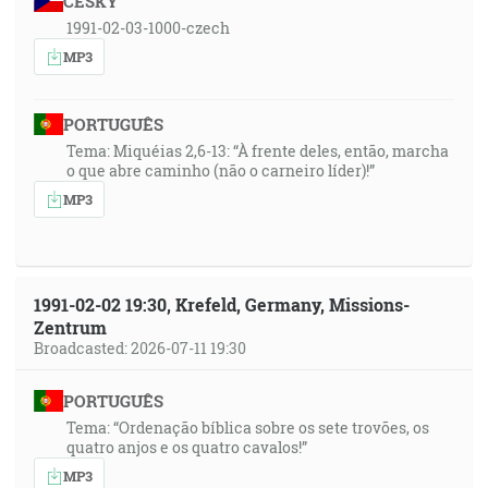
ČESKY
1991-02-03-1000-czech
MP3
PORTUGUÊS
Tema: Miquéias 2,6-13: “À frente deles, então, marcha
o que abre caminho (não o carneiro líder)!”
MP3
1991-02-02 19:30, Krefeld, Germany, Missions-
Zentrum
Broadcasted: 2026-07-11 19:30
PORTUGUÊS
Tema: “Ordenação bíblica sobre os sete trovões, os
quatro anjos e os quatro cavalos!”
MP3