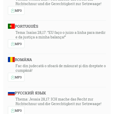
Richtschnur und die Gerechtigkeit zur Setzwaage!
MP3
PORTUGUÊS
Tema: Isaías 28,17: “EU faço o juizo a linha para medir
e da justiça a minha balança!”
MP3
ROMÂNA
Fac din judecată o sfoară de măsurat și din dreptate o
cumpănă!
MP3
РУССКИЙ ЯЗЫК
Thema: Jesaia 28,17: ICH mache das Recht zur
Richtschnur und die Gerechtigkeit zur Setzwaage!
MP3