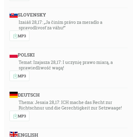
SLOVENSKY
Izaiáš 28,17: „Ja činím právo za meradlo a
spravodlivosť za váhu!“
MP3
POLSKI
Temat: Izajasza 28,17: I uczynię prawo miarą, a
sprawiedliwość wagą!
MP3
DEUTSCH
Thema: Jesaia 28,17: ICH mache das Recht zur
Richtschnur und die Gerechtigkeit zur Setzwaage!
MP3
ENGLISH