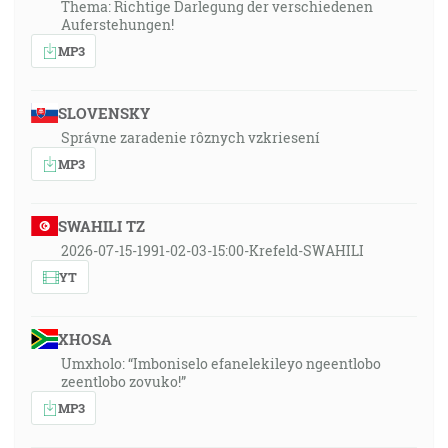
Thema: Richtige Darlegung der verschiedenen
Auferstehungen!
MP3
SLOVENSKY
Správne zaradenie rôznych vzkriesení
MP3
SWAHILI TZ
2026-07-15-1991-02-03-15:00-Krefeld-SWAHILI
YT
XHOSA
Umxholo: “Imboniselo efanelekileyo ngeentlobo
zeentlobo zovuko!”
MP3