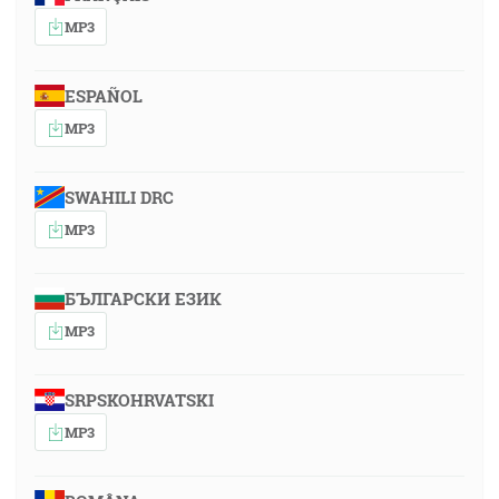
MP3
ESPAÑOL
MP3
SWAHILI DRC
MP3
БЪЛГАРСКИ ЕЗИК
MP3
SRPSKOHRVATSKI
MP3