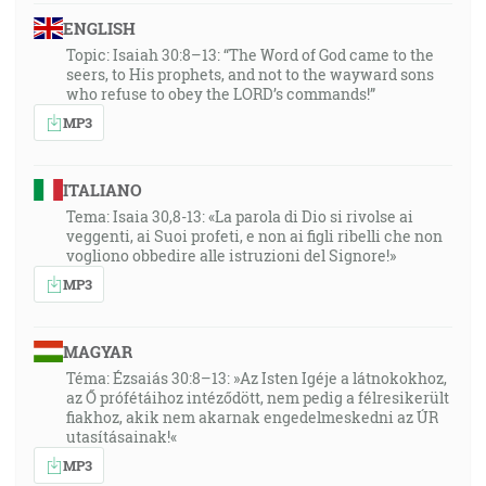
ENGLISH
Topic: Isaiah 30:8–13: “The Word of God came to the
seers, to His prophets, and not to the wayward sons
who refuse to obey the LORD’s commands!”
MP3
ITALIANO
Tema: Isaia 30,8-13: «La parola di Dio si rivolse ai
veggenti, ai Suoi profeti, e non ai figli ribelli che non
vogliono obbedire alle istruzioni del Signore!»
MP3
MAGYAR
Téma: Ézsaiás 30:8–13: »Az Isten Igéje a látnokokhoz,
az Ő prófétáihoz intéződött, nem pedig a félresikerült
fiakhoz, akik nem akarnak engedelmeskedni az ÚR
utasításainak!«
MP3