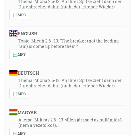
Thema: Micha 2,6-13: An ihrer Spitze zieht dann der
Durchbrecher dahin (nicht der leitende Widder)!
MP3
ENGLISH
Topic: Micah 2:6–13: “The breaker (not the leading
ram) is come up before them!”
MP3
DEUTSCH
Thema: Micha 2,6-13: An ihrer Spitze zieht dann der
Durchbrecher dahin (nicht der leitende Widder)!
MP3
MAGYAR
A téma: Mikeás 2:6–13: »Élen jár majd az hullámtörő
(nem a vezető kos)«!
MP3