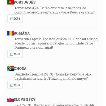
PORTUGUÊS
Tema: Atos 4,24-31: “Ao ouvirem isso, todos, de
comum acordo, levantaram a voz a Deus e oraram!”
MP3
ROMÂNA
Tema din Faptele Apostolilor 4:24 - 31 Cand au auzit ei
aceste lucruri, si-au ridicat glasul in unitate catre
Dumnezeu si s-au rugat!
MP3
XHOSA
Umxholo: Izenzo 4:24–31: “Bona ke, bekuvile oko,
baphakamisa izwi kuThixo ngamxhelo mnye!”
MP3
SLOVENSKY
Sk 4,24–31: „Keď to počuli, jednomyseľne pozdvihli