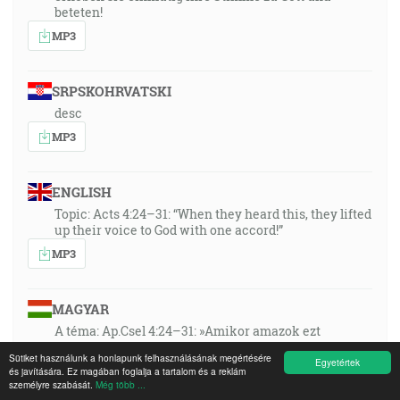
beteten!
MP3
SRPSKOHRVATSKI
desc
MP3
ENGLISH
Topic: Acts 4:24–31: “When they heard this, they lifted
up their voice to God with one accord!”
MP3
MAGYAR
A téma: Ap.Csel 4:24–31: »Amikor amazok ezt
megértették, egyöntetűen felemelték hangjukat
Sütiket használunk a honlapunk felhasználásának megértésére
Istenhez, és így imádkoztak!«
Egyetértek
és javítására. Ez magában foglalja a tartalom és a reklám
személyre szabását.
Még több ...
MP3