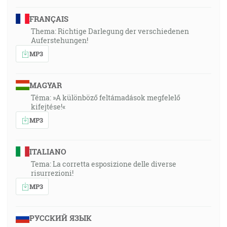
FRANÇAIS
Thema: Richtige Darlegung der verschiedenen
Auferstehungen!
MP3
MAGYAR
Téma: »A különböző feltámadások megfelelő
kifejtése!«
MP3
ITALIANO
Tema: La corretta esposizione delle diverse
risurrezioni!
MP3
РУССКИЙ ЯЗЫК