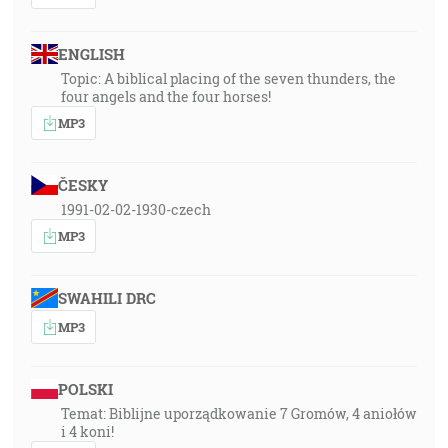
ENGLISH
Topic: A biblical placing of the seven thunders, the
four angels and the four horses!
MP3
ČESKY
1991-02-02-1930-czech
MP3
SWAHILI DRC
MP3
POLSKI
Temat: Biblijne uporządkowanie 7 Gromów, 4 aniołów
i 4 koni!