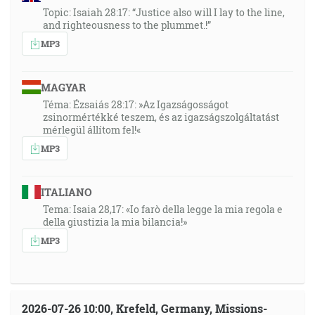
Topic: Isaiah 28:17: “Justice also will I lay to the line,
and righteousness to the plummet.!”
MP3
MAGYAR
Téma: Ézsaiás 28:17: »Az Igazságosságot
zsinormértékké teszem, és az igazságszolgáltatást
mérlegül állítom fel!«
MP3
ITALIANO
Tema: Isaia 28,17: «Io farò della legge la mia regola e
della giustizia la mia bilancia!»
MP3
2026-07-26 10:00, Krefeld, Germany, Missions-