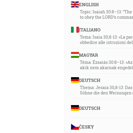
ENGLISH
Topic: Isaiah 30:8–13: “Th
to obey the LORD’s comman
ITALIANO
Tema: Isaia 30,8-13: «La paro
obbedire alle istruzioni de
MAGYAR
Téma: Ézsaiás 30:8–13: »Az 
akik nem akarnak engedel
DEUTSCH
Thema: Jesaia 30,8-13: Da
Söhne die den Weisungen 
DEUTSCH
ČESKY