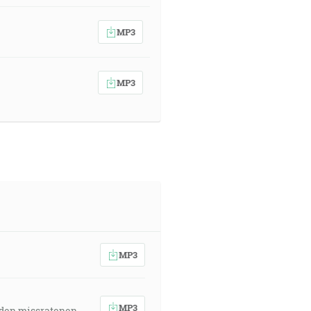
MP3
MP3
MP3
MP3
 den missratenen