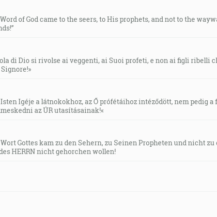
e Word of God came to the seers, to His prophets, and not to the way
ds!”
la di Dio si rivolse ai veggenti, ai Suoi profeti, e non ai figli ribelli
l Signore!»
Isten Igéje a látnokokhoz, az Ő prófétáihoz intéződött, nem pedig a f
meskedni az ÚR utasításainak!«
s Wort Gottes kam zu den Sehern, zu Seinen Propheten und nicht zu
des HERRN nicht gehorchen wollen!