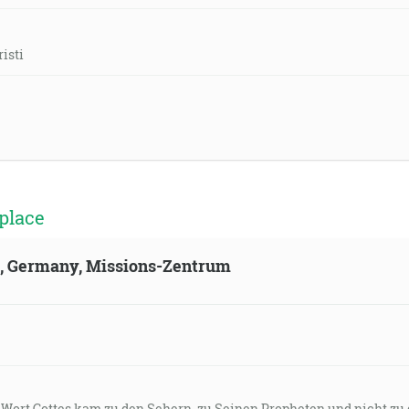
isti
place
ld, Germany, Missions-Zentrum
s Wort Gottes kam zu den Sehern, zu Seinen Propheten und nicht zu