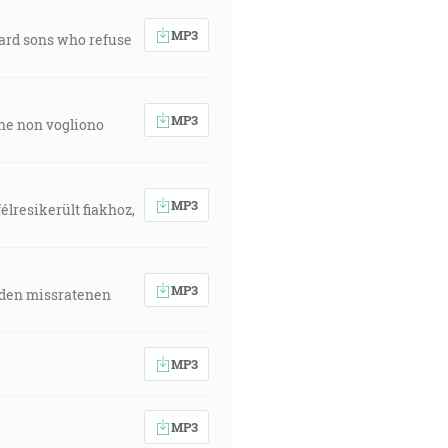
MP3
ward sons who refuse
MP3
 che non vogliono
MP3
élresikerült fiakhoz,
MP3
 den missratenen
MP3
MP3