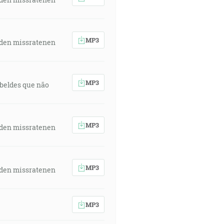
MP3
 den missratenen
MP3
rebeldes que não
MP3
 den missratenen
MP3
 den missratenen
MP3