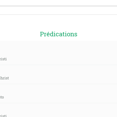
Prédications
isti
Christ
sto
isti