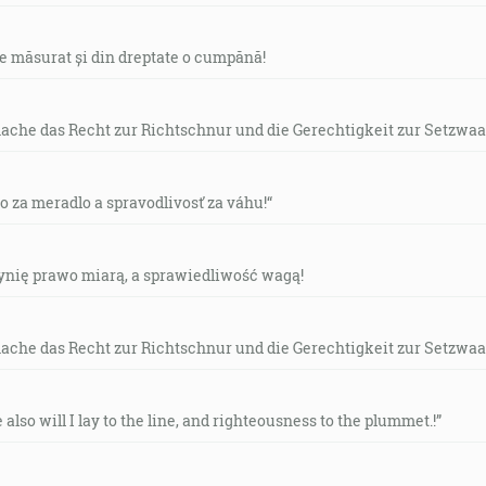
de măsurat și din dreptate o cumpănă!
mache das Recht zur Richtschnur und die Gerechtigkeit zur Setzwaa
vo za meradlo a spravodlivosť za váhu!“
czynię prawo miarą, a sprawiedliwość wagą!
mache das Recht zur Richtschnur und die Gerechtigkeit zur Setzwaa
e also will I lay to the line, and righteousness to the plummet.!”