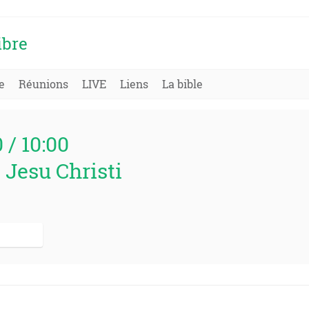
ibre
e
Réunions
LIVE
Liens
La bible
0 / 10:00
 Jesu Christi