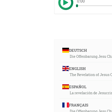
0:00
DEUTSCH
Die Offenbarung Jesu Chr
ENGLISH
The Revelation of Jesus 
ESPAÑOL
La revelación de Jesucri
FRANÇAIS
Die Offenbarung Jesu Chr