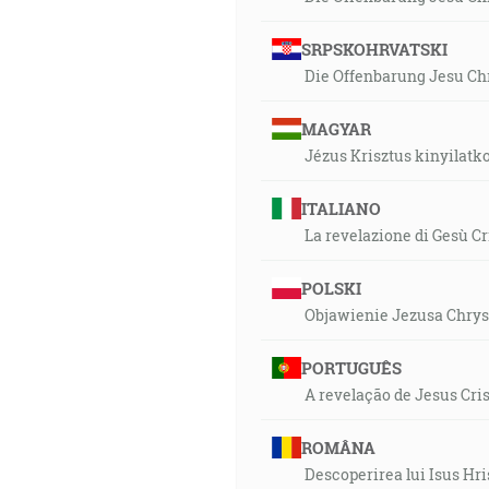
SRPSKOHRVATSKI
Die Offenbarung Jesu Chr
MAGYAR
Jézus Krisztus kinyilatk
ITALIANO
La revelazione di Gesù Cr
POLSKI
Objawienie Jezusa Chrys
PORTUGUÊS
A revelação de Jesus Cri
ROMÂNA
Descoperirea lui Isus Hri