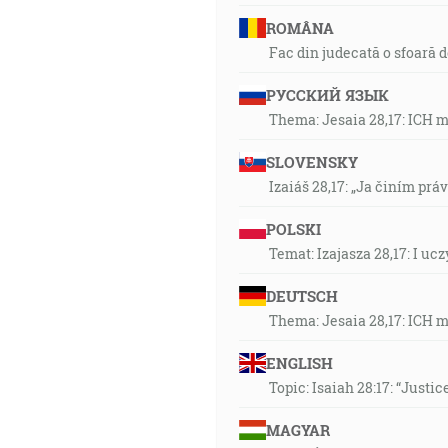
ROMÂNA
Fac din judecată o sfoară 
РУССКИЙ ЯЗЫК
Thema: Jesaia 28,17: ICH 
SLOVENSKY
Izaiáš 28,17: „Ja činím prá
POLSKI
Temat: Izajasza 28,17: I u
DEUTSCH
Thema: Jesaia 28,17: ICH 
ENGLISH
Topic: Isaiah 28:17: “Justic
MAGYAR