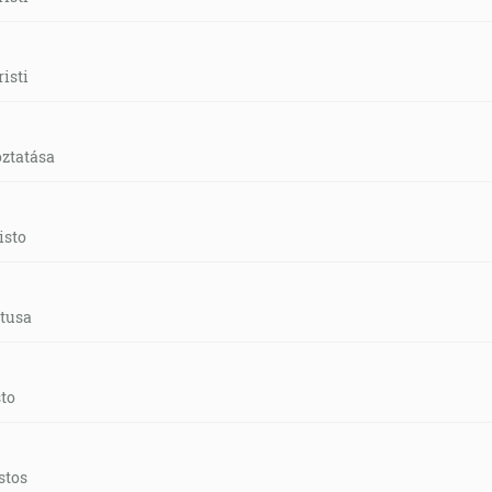
isti
oztatása
isto
tusa
sto
stos