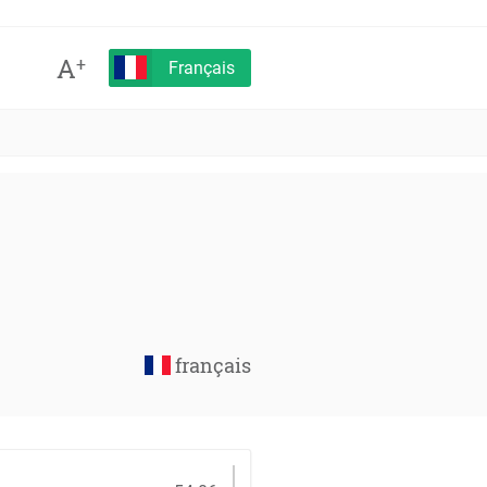
A
+
Français
français