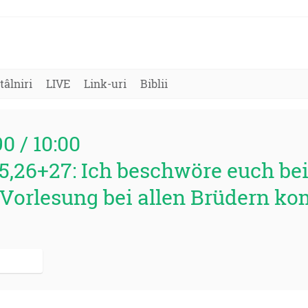
tâlniri
LIVE
Link-uri
Biblii
90 / 10:00
 5,26+27: Ich beschwöre euch be
r Vorlesung bei allen Brüdern k