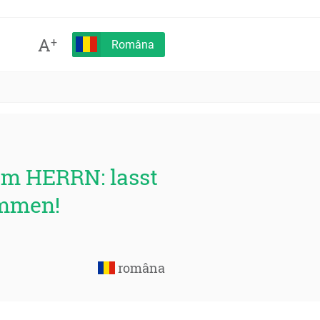
A
+
Româna
im HERRN: lasst
ommen!
româna