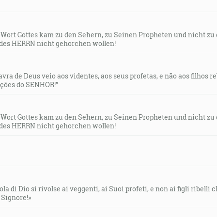
s Wort Gottes kam zu den Sehern, zu Seinen Propheten und nicht zu
des HERRN nicht gehorchen wollen!
lavra de Deus veio aos videntes, aos seus profetas, e não aos filhos 
uções do SENHOR!”
s Wort Gottes kam zu den Sehern, zu Seinen Propheten und nicht zu
des HERRN nicht gehorchen wollen!
la di Dio si rivolse ai veggenti, ai Suoi profeti, e non ai figli ribelli
l Signore!»