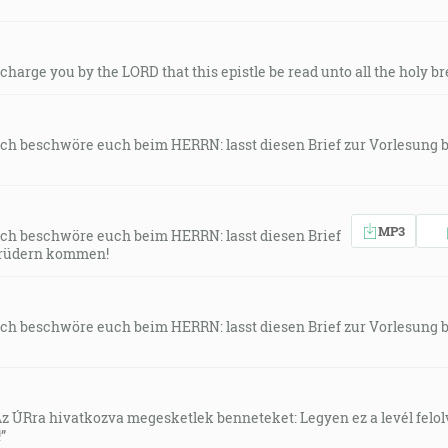
I charge you by the LORD that this epistle be read unto all the holy br
 Ich beschwöre euch beim HERRN: lasst diesen Brief zur Vorlesung b
MP3
 Ich beschwöre euch beim HERRN: lasst diesen Brief
 Brüdern kommen!
 Ich beschwöre euch beim HERRN: lasst diesen Brief zur Vorlesung b
„Az ÚRra hivatkozva megesketlek benneteket: Legyen ez a levél felo
”