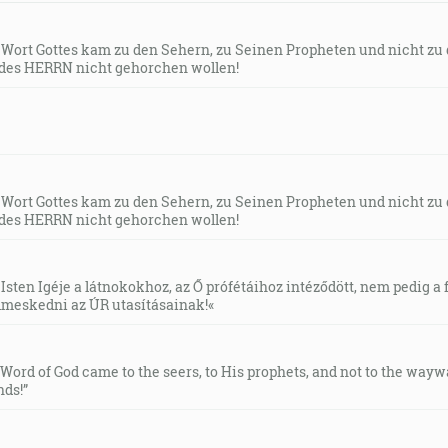
s Wort Gottes kam zu den Sehern, zu Seinen Propheten und nicht zu
des HERRN nicht gehorchen wollen!
s Wort Gottes kam zu den Sehern, zu Seinen Propheten und nicht zu
des HERRN nicht gehorchen wollen!
Isten Igéje a látnokokhoz, az Ő prófétáihoz intéződött, nem pedig a f
meskedni az ÚR utasításainak!«
e Word of God came to the seers, to His prophets, and not to the way
ds!”