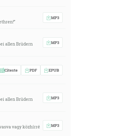
MP3
ethren!”
MP3
ei allen Brüdern
Citeste
PDF
EPUB
MP3
ei allen Brüdern
MP3
lvasva vagy közhírré