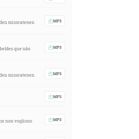
MP3
 den missratenen
MP3
rebeldes que não
MP3
 den missratenen
MP3
MP3
 che non vogliono