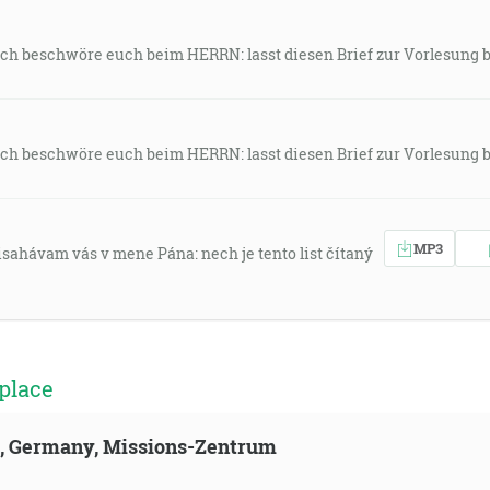
 Ich beschwöre euch beim HERRN: lasst diesen Brief zur Vorlesung b
 Ich beschwöre euch beim HERRN: lasst diesen Brief zur Vorlesung b
MP3
isahávam vás v mene Pána: nech je tento list čítaný
place
ld, Germany, Missions-Zentrum