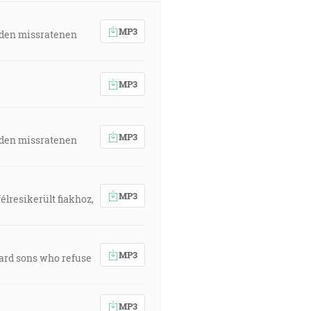
MP3
 den missratenen
MP3
MP3
 den missratenen
MP3
élresikerült fiakhoz,
MP3
ward sons who refuse
MP3