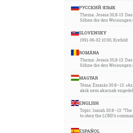
РУССКИЙ ЯЗЫК
Thema: Jesaia 30,8-13: Da
Söhne die den Weisungen 
SLOVENSKY
1991-06-02 10:00, Krefeld
ROMÂNA
Thema: Jesaia 30,8-13: Da
Söhne die den Weisungen 
MAGYAR
Téma: Ézsaiás 30:8–13: »Az 
akik nem akarnak engedel
ENGLISH
Topic: Isaiah 30:8–13: “Th
to obey the LORD’s comman
ESPAÑOL