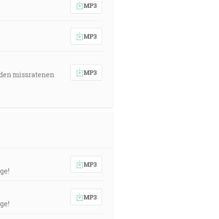
MP3
MP3
MP3
 den missratenen
MP3
ge!
MP3
ge!