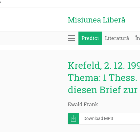
'
Misiunea Liberă
Predici
Literatură
În
Krefeld, 2. 12. 19
Thema: 1 Thess.
diesen Brief zu
Ewald Frank
Download MP3