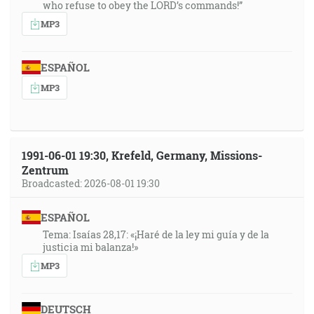
who refuse to obey the LORD’s commands!”
MP3
ESPAÑOL
MP3
1991-06-01 19:30, Krefeld, Germany, Missions-
Zentrum
Broadcasted: 2026-08-01 19:30
ESPAÑOL
Tema: Isaías 28,17: «¡Haré de la ley mi guía y de la
justicia mi balanza!»
MP3
DEUTSCH