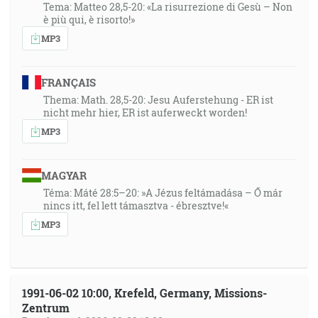
Tema: Matteo 28,5-20: «La risurrezione di Gesù – Non
è più qui, è risorto!»
MP3
FRANÇAIS
Thema: Math. 28,5-20: Jesu Auferstehung - ER ist
nicht mehr hier, ER ist auferweckt worden!
MP3
MAGYAR
Téma: Máté 28:5–20: »A Jézus feltámadása – Ő már
nincs itt, fel lett támasztva - ébresztve!«
MP3
1991-06-02 10:00, Krefeld, Germany, Missions-
Zentrum