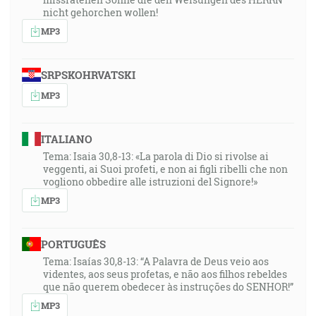
nicht gehorchen wollen!
MP3
SRPSKOHRVATSKI
MP3
ITALIANO
Tema: Isaia 30,8-13: «La parola di Dio si rivolse ai
veggenti, ai Suoi profeti, e non ai figli ribelli che non
vogliono obbedire alle istruzioni del Signore!»
MP3
PORTUGUÊS
Tema: Isaías 30,8-13: “A Palavra de Deus veio aos
videntes, aos seus profetas, e não aos filhos rebeldes
que não querem obedecer às instruções do SENHOR!”
MP3