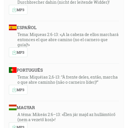
Durchbrecher dahin (nicht der leitende Widder)!
MP3
ESPAÑOL
Tema: Miqueas 2:6-13: «¡A la cabeza de ellos marchará
entonces el que abre camino (no el carnero que
guía)!»
MP3
PORTUGUÊS
Tema: Miquéias 2,6-13: “À frente deles, então, marcha
o que abre caminho (não o carneiro líder)!”
MP3
MAGYAR
A téma: Mikeás 2:6–13: »Élen jár majd az hullámtörő
(nem a vezető kos)«!
MP3