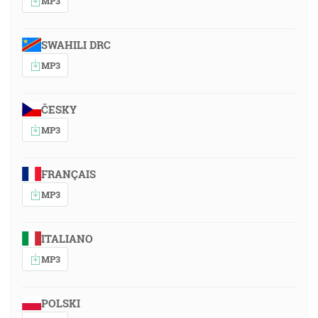
MP3
SWAHILI DRC
MP3
ČESKY
MP3
FRANÇAIS
MP3
ITALIANO
MP3
POLSKI