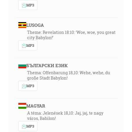
MP3
LUSOGA
Theme: Revelation 18:10: ‘Woe, woe, you great
city Babylon!’
MP3
БЪЛГАРСКИ ЕЗИК
Thema: Offenbarung 18,10: Wehe, wehe, du
große Stadt Babylon!
MP3
MAGYAR
A téma: Jelenések 18,10: Jaj, jaj, te nagy
város, Babilon!
MP3