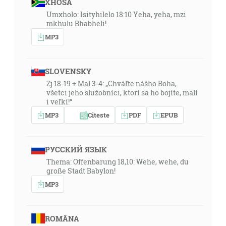
XHOSA
Umxholo: Isityhilelo 18:10 Yeha, yeha, mzi
mkhulu Bhabheli!
MP3
SLOVENSKY
Zj 18-19 + Mal 3-4: „Chváľte nášho Boha,
všetci jeho služobníci, ktorí sa ho bojíte, malí
i veľkí!“
MP3
Citeste
PDF
EPUB
РУССКИЙ ЯЗЫК
Thema: Offenbarung 18,10: Wehe, wehe, du
große Stadt Babylon!
MP3
ROMÂNA