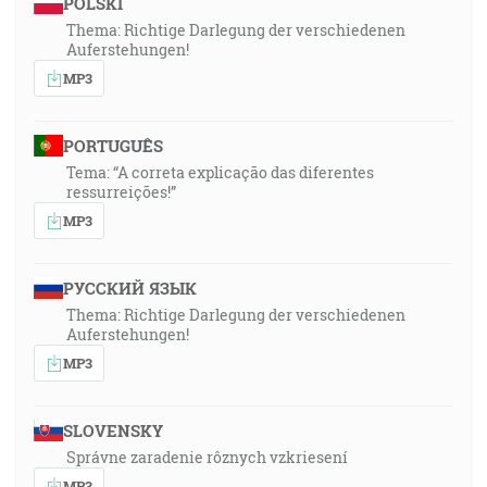
POLSKI
Thema: Richtige Darlegung der verschiedenen
Auferstehungen!
MP3
PORTUGUÊS
Tema: “A correta explicação das diferentes
ressurreições!”
MP3
РУССКИЙ ЯЗЫК
Thema: Richtige Darlegung der verschiedenen
Auferstehungen!
MP3
SLOVENSKY
Správne zaradenie rôznych vzkriesení
MP3