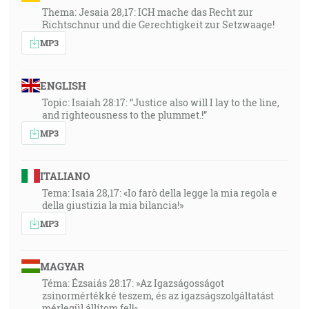
Thema: Jesaia 28,17: ICH mache das Recht zur
Richtschnur und die Gerechtigkeit zur Setzwaage!
MP3
ENGLISH
Topic: Isaiah 28:17: “Justice also will I lay to the line,
and righteousness to the plummet.!”
MP3
ITALIANO
Tema: Isaia 28,17: «Io farò della legge la mia regola e
della giustizia la mia bilancia!»
MP3
MAGYAR
Téma: Ézsaiás 28:17: »Az Igazságosságot
zsinormértékké teszem, és az igazságszolgáltatást
mérlegül állítom fel!«