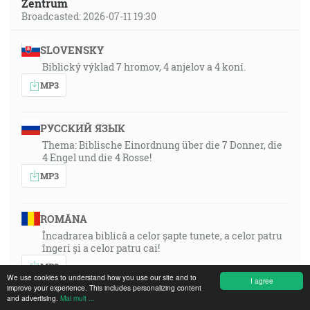
Zentrum
Broadcasted: 2026-07-11 19:30
SLOVENSKY
Biblický výklad 7 hromov, 4 anjelov a 4 koní.
MP3
РУССКИЙ ЯЗЫК
Thema: Biblische Einordnung über die 7 Donner, die
4 Engel und die 4 Rosse!
MP3
ROMÂNA
Încadrarea biblică a celor șapte tunete, a celor patru
îngeri și a celor patru cai!
MP3
We use cookies to understand how you use our site and to
I agree
improve your experience. This includes personalizing content
and advertising.
Mai mult ...
ESPAÑOL