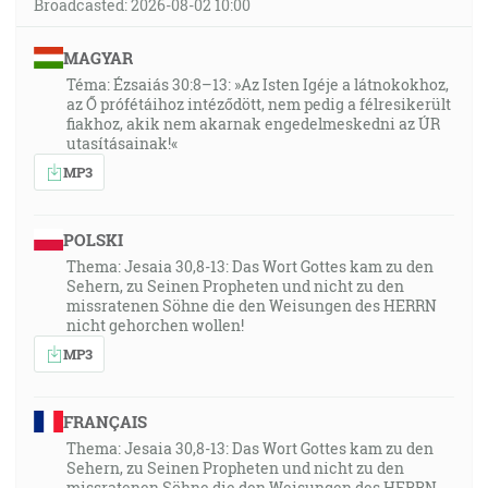
Broadcasted: 2026-08-02 10:00
MAGYAR
Téma: Ézsaiás 30:8–13: »Az Isten Igéje a látnokokhoz,
az Ő prófétáihoz intéződött, nem pedig a félresikerült
fiakhoz, akik nem akarnak engedelmeskedni az ÚR
utasításainak!«
MP3
POLSKI
Thema: Jesaia 30,8-13: Das Wort Gottes kam zu den
Sehern, zu Seinen Propheten und nicht zu den
missratenen Söhne die den Weisungen des HERRN
nicht gehorchen wollen!
MP3
FRANÇAIS
Thema: Jesaia 30,8-13: Das Wort Gottes kam zu den
Sehern, zu Seinen Propheten und nicht zu den
missratenen Söhne die den Weisungen des HERRN