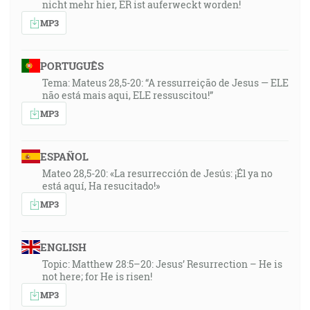
nicht mehr hier, ER ist auferweckt worden!
MP3
PORTUGUÊS
Tema: Mateus 28,5-20: “A ressurreição de Jesus — ELE
não está mais aqui, ELE ressuscitou!”
MP3
ESPAÑOL
Mateo 28,5-20: «La resurrección de Jesús: ¡Él ya no
está aquí, Ha resucitado!»
MP3
ENGLISH
Topic: Matthew 28:5–20: Jesus’ Resurrection – He is
not here; for He is risen!
MP3