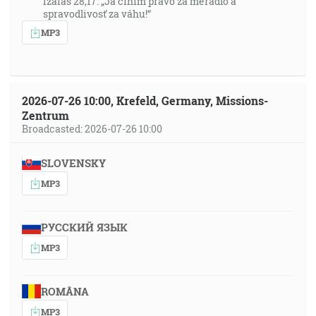
Izaiáš 28,17: „Ja činím právo za meradlo a
spravodlivosť za váhu!“
MP3
2026-07-26 10:00, Krefeld, Germany, Missions-
Zentrum
Broadcasted: 2026-07-26 10:00
SLOVENSKY
MP3
РУССКИЙ ЯЗЫК
MP3
ROMÂNA
MP3