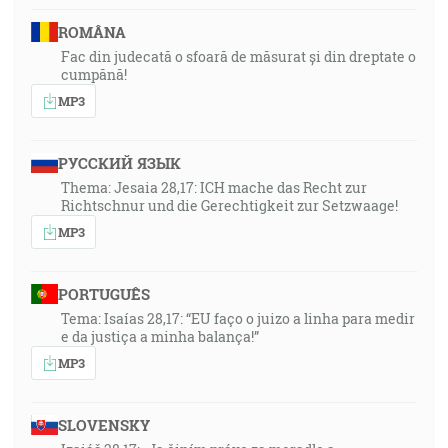
ROMÂNA
Fac din judecată o sfoară de măsurat și din dreptate o
cumpănă!
MP3
РУССКИЙ ЯЗЫК
Thema: Jesaia 28,17: ICH mache das Recht zur
Richtschnur und die Gerechtigkeit zur Setzwaage!
MP3
PORTUGUÊS
Tema: Isaías 28,17: “EU faço o juizo a linha para medir
e da justiça a minha balança!”
MP3
SLOVENSKY