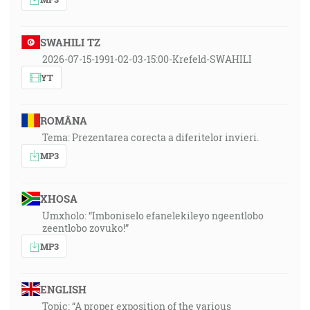
SWAHILI TZ
2026-07-15-1991-02-03-15:00-Krefeld-SWAHILI
YT
ROMÂNA
Tema: Prezentarea corecta a diferitelor invieri.
MP3
XHOSA
Umxholo: “Imboniselo efanelekileyo ngeentlobo
zeentlobo zovuko!”
MP3
ENGLISH
Topic: “A proper exposition of the various