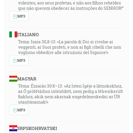
22:45
videntes, aos seus profetas, e não aos filhos rebeldes
que não querem obedecer às instruções do SENHOR!”
A pozorujme sa navzájom tým cieľom, aby sme sa
roznecovali k láske a k dobrým skutkom neopúšťajúc
MP3
svojho shromaždenia, ako majú niektorí obyčaj, ale
napomínajúc sa, a to tým viacej, čím viacej vidíte, že
ITALIANO
sa blíži ten deň. [Žd 10:24-25]
Tema: Isaia 30,8-13: «La parola di Dio si rivolse ai
veggenti, ai Suoi profeti, e non ai figli ribelli che non
23:55
vogliono obbedire alle istruzioni del Signore!»
Takže, moji milovaní bratia, nech je každý človek
MP3
rýchly počuť, pomalý hovoriť, pomalý do hnevu. [Jk
1:19]
MAGYAR
Téma: Ézsaiás 30:8–13: »Az Isten Igéje a látnokokhoz,
25:33
az Ő prófétáihoz intéződött, nem pedig a félresikerült
Kým ešte aj bocian na nebesiach zná svoje určené
fiakhoz, akik nem akarnak engedelmeskedni az ÚR
časy, a hrdlička, lastovička i zorav zachovávajú čas
utasításainak!«
svojho príchodu; ale môj ľud nezná poriadku
MP3
Hospodinovho. [Jr 8:7]
SRPSKOHRVATSKI
26:02