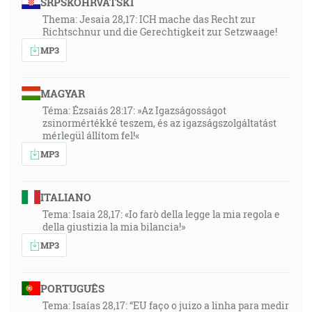
SRPSKOHRVATSKI
A pochodil po celom okolí Jordánskom kážuc krst
Thema: Jesaia 28,17: ICH mache das Recht zur
pokánia na odpustenie hriechov, [Lk 3:2-3]
Richtschnur und die Gerechtigkeit zur Setzwaage!
MP3
39:28
Lebo sme neišli za chytrácky vymyslenými bájkami,
keď sme vám oznámili moc a príchod nášho Pána
MAGYAR
Ježiša Krista, ale jako takí, ktorí sme boli očitými
Téma: Ézsaiás 28:17: »Az Igazságosságot
zsinormértékké teszem, és az igazságszolgáltatást
svedkami jeho veličenstva. [2Pt 1:16]
mérlegül állítom fel!«
MP3
39:35
Nebo a zem pominú, ale moje slová nikdy nepominú.
[Lk 21:33]
ITALIANO
Tema: Isaia 28,17: «Io farò della legge la mia regola e
39:43
della giustizia la mia bilancia!»
Odvtedy začal Ježiš hlásať a hovoriť: Čiňte pokánie!
MP3
Lebo sa priblížilo nebeské kráľovstvo. [Mt 4:17]
PORTUGUÊS
40:36
Tema: Isaías 28,17: “EU faço o juizo a linha para medir
A keď sa už doplňoval päťdesiaty deň po Veľkej noci,