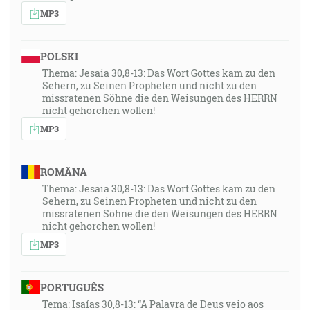
MP3
20:17]
20:28
POLSKI
A potom povedal Tomášovi: Daj sem svoj prst a pozri
Thema: Jesaia 30,8-13: Das Wort Gottes kam zu den
moje ruky a daj svoju ruku a polož na môj bok a nebuď
Sehern, zu Seinen Propheten und nicht zu den
neveriaci, ale veriaci! [Jn 20:27]
missratenen Söhne die den Weisungen des HERRN
nicht gehorchen wollen!
MP3
20:46
Keď tedy máme, bratia, smelosť do vchodu do svätyne
v krvi Ježišovej - ktorý to vchod nám vysvätil ako
ROMÂNA
cestu novú a živú cez oponu, to jest cez svoje telo - a
Thema: Jesaia 30,8-13: Das Wort Gottes kam zu den
veľkého kňaza nad domom Božím, pristupujme s
Sehern, zu Seinen Propheten und nicht zu den
missratenen Söhne die den Weisungen des HERRN
pravdivým srdcom v plnej istote viery majúc
nicht gehorchen wollen!
pokropené srdcia a tak očistené od zlého svedomia a
MP3
telo umyté čistou vodou držme vyznanie nádeje
neochvejne, lebo je verný ten, ktorý zasľúbil. [Žd 10:19-
23]
PORTUGUÊS
Tema: Isaías 30,8-13: “A Palavra de Deus veio aos