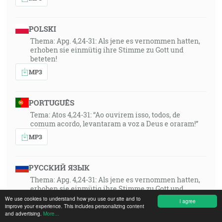
POLSKI
Thema: Apg. 4,24-31: Als jene es vernommen hatten,
erhoben sie einmütig ihre Stimme zu Gott und
beteten!
MP3
PORTUGUÊS
Tema: Atos 4,24-31: “Ao ouvirem isso, todos, de
comum acordo, levantaram a voz a Deus e oraram!”
MP3
РУССКИЙ ЯЗЫК
Thema: Apg. 4,24-31: Als jene es vernommen hatten,
erhoben sie einmütig ihre Stimme zu Gott und
beteten!
We use cookies to understand how you use our site and to
I agree
improve your experience. This includes personalizing content
MP3
and advertising.
More...