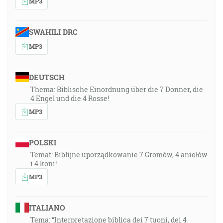
MP3
SWAHILI DRC
MP3
DEUTSCH
Thema: Biblische Einordnung über die 7 Donner, die
4 Engel und die 4 Rosse!
MP3
POLSKI
Temat: Biblijne uporządkowanie 7 Gromów, 4 aniołów
i 4 koni!
MP3
ITALIANO
Tema: “Interpretazione biblica dei 7 tuoni, dei 4