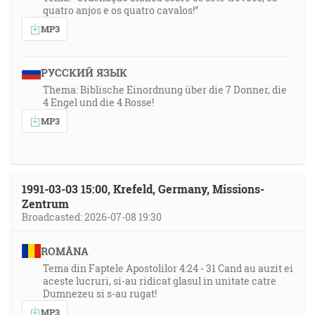
quatro anjos e os quatro cavalos!”
MP3
РУССКИЙ ЯЗЫК
Thema: Biblische Einordnung über die 7 Donner, die
4 Engel und die 4 Rosse!
MP3
1991-03-03 15:00, Krefeld, Germany, Missions-
Zentrum
Broadcasted: 2026-07-08 19:30
ROMÂNA
Tema din Faptele Apostolilor 4:24 - 31 Cand au auzit ei
aceste lucruri, si-au ridicat glasul in unitate catre
Dumnezeu si s-au rugat!
MP3