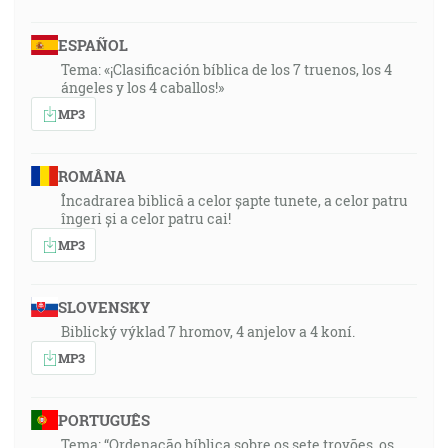
ESPAÑOL
Tema: «¡Clasificación bíblica de los 7 truenos, los 4
ángeles y los 4 caballos!»
MP3
ROMÂNA
Încadrarea biblică a celor șapte tunete, a celor patru
îngeri și a celor patru cai!
MP3
SLOVENSKY
Biblický výklad 7 hromov, 4 anjelov a 4 koní.
MP3
PORTUGUÊS
Tema: “Ordenação bíblica sobre os sete trovões, os