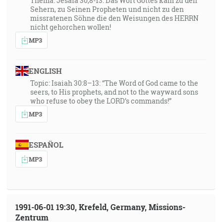
Thema: Jesaia 30,8-13: Das Wort Gottes kam zu den
Sehern, zu Seinen Propheten und nicht zu den
33:01
missratenen Söhne die den Weisungen des HERRN
A pýtali sa ho aj vojaci a hovorili: A my čo budeme
nicht gehorchen wollen!
robiť? A povedal im: Nikoho nezastrašujte a tak
MP3
nezdierajte ani nerobte ničoho podvodne a majte dosť
na svojom plate. [Lk 3:14]
ENGLISH
33:25
Topic: Isaiah 30:8–13: “The Word of God came to the
seers, to His prophets, and not to the wayward sons
… za najvyššieho kňaza Annáša a Kaifáša stalo sa
who refuse to obey the LORD’s commands!”
slovo Božie k Jánovi, synovi Zachariášovmu, na púšti.
MP3
[Lk 3:2]
35:44
ESPAÑOL
Odpovedali a riekli mu: Naším otcom je Abrahám. Na
MP3
to im povedal Ježiš: Keby ste boli deťmi
Abrahámovými, robili by ste skutky Abrahámove; [Jn
8:39]
1991-06-01 19:30, Krefeld, Germany, Missions-
35:54
Zentrum