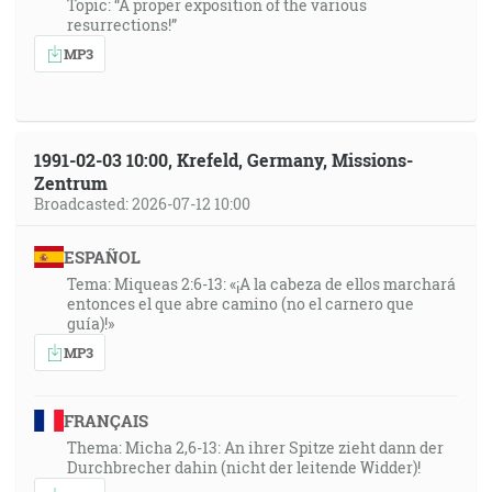
Topic: “A proper exposition of the various
resurrections!”
1:10:06
MP3
Otče, osláv svoje meno! Vtedy prišiel hlas z neba: Aj
som oslávil aj zase oslávim. [Jn 12:28]
1:10:42
1991-02-03 10:00, Krefeld, Germany, Missions-
Zentrum
Keď tedy máme, bratia, smelosť do vchodu do svätyne
Broadcasted: 2026-07-12 10:00
v krvi Ježišovej,
ktorý to vchod nám vysvätil ako cestu novú a živú cez
ESPAÑOL
oponu, to jest cez svoje telo … [Žd 10:19-20]
Tema: Miqueas 2:6-13: «¡A la cabeza de ellos marchará
entonces el que abre camino (no el carnero que
guía)!»
MP3
FRANÇAIS
Thema: Micha 2,6-13: An ihrer Spitze zieht dann der
Durchbrecher dahin (nicht der leitende Widder)!