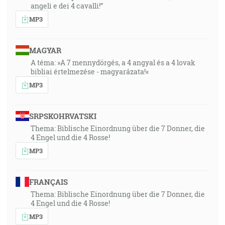
angeli e dei 4 cavalli!”
MP3
MAGYAR
A téma: »A 7 mennydörgés, a 4 angyal és a 4 lovak
bibliai értelmezése - magyarázata!«
MP3
SRPSKOHRVATSKI
Thema: Biblische Einordnung über die 7 Donner, die
4 Engel und die 4 Rosse!
MP3
FRANÇAIS
Thema: Biblische Einordnung über die 7 Donner, die
4 Engel und die 4 Rosse!
MP3