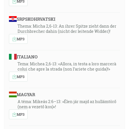
MP3
SRPSKOHRVATSKI
Thema: Micha 2,6-13: An ihrer Spitze zieht dann der
Durchbrecher dahin (nicht der leitende Widder)!
MP3
ITALIANO
Tema: Michea 2,6-13: «Allora, in testa a loro marcerà
colui che apre la strada (non l’ariete che guida)!»
MP3
MAGYAR
A téma: Mikeás 2:6–13: »Élen jár majd az hullámtörő
(nem a vezető kos)«!
MP3