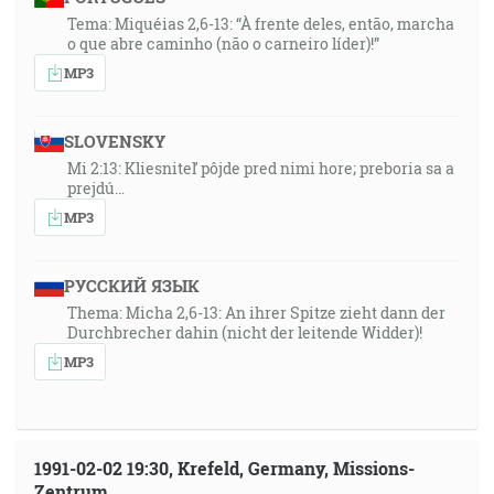
Tema: Miquéias 2,6-13: “À frente deles, então, marcha
o que abre caminho (não o carneiro líder)!”
MP3
SLOVENSKY
Mi 2:13: Kliesniteľ pôjde pred nimi hore; preboria sa a
prejdú…
MP3
РУССКИЙ ЯЗЫК
Thema: Micha 2,6-13: An ihrer Spitze zieht dann der
Durchbrecher dahin (nicht der leitende Widder)!
MP3
1991-02-02 19:30, Krefeld, Germany, Missions-
Zentrum