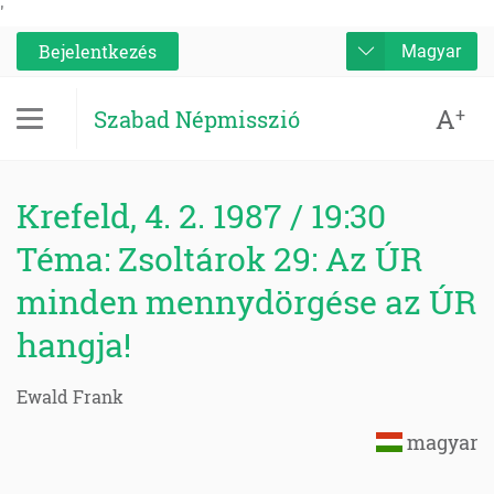
'
Bejelentkezés
Magyar
A
+
Szabad Népmisszió
Krefeld, 4. 2. 1987 / 19:30
Téma: Zsoltárok 29: Az ÚR
minden mennydörgése az ÚR
hangja!
Ewald Frank
magyar