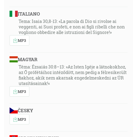
ITALIANO
Tema: Isaia 30,8-13: «La parola di Dio si rivolse ai
veggenti, ai Suoi profeti, e non ai figli ribelli che non
vogliono obbedire alle istruzioni del Signore!»
MP3
MAGYAR
Téma: Ézsaiás 30:8–13: »Az Isten Igéje a látnokokhoz,
az Ő prófétáihoz intéződött, nem pedig a félresikerült
fiakhoz, akik nem akarnak engedelmeskedni az ÚR
utasításainak!«
MP3
ČESKY
MP3