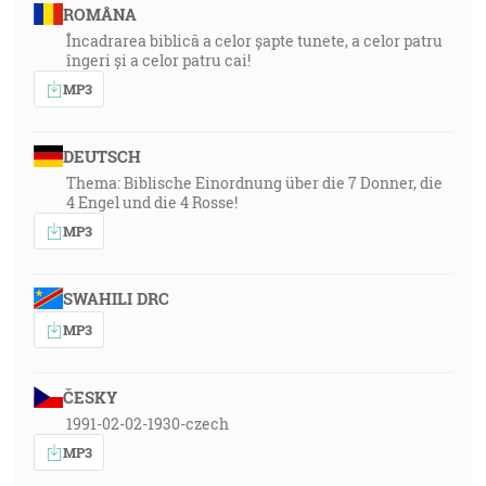
ROMÂNA
Încadrarea biblică a celor șapte tunete, a celor patru
îngeri și a celor patru cai!
MP3
DEUTSCH
Thema: Biblische Einordnung über die 7 Donner, die
4 Engel und die 4 Rosse!
MP3
SWAHILI DRC
MP3
ČESKY
1991-02-02-1930-czech
MP3