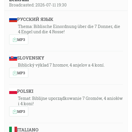
Broadcasted: 2026-07-11 19:30
РУССКИЙ ЯЗЫК
Thema: Biblische Einordnung über die 7 Donner, die
4 Engel und die 4 Rosse!
MP3
SLOVENSKY
Biblický výklad 7 hromov, 4 anjelov a 4 koní.
MP3
POLSKI
Temat: Biblijne uporządkowanie 7 Gromów, 4 aniołów
i 4 koni!
MP3
ITALIANO