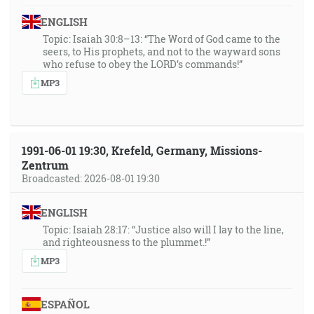
ENGLISH
Topic: Isaiah 30:8–13: “The Word of God came to the
seers, to His prophets, and not to the wayward sons
who refuse to obey the LORD’s commands!”
MP3
1991-06-01 19:30, Krefeld, Germany, Missions-
Zentrum
Broadcasted: 2026-08-01 19:30
ENGLISH
Topic: Isaiah 28:17: “Justice also will I lay to the line,
and righteousness to the plummet.!”
MP3
ESPAÑOL