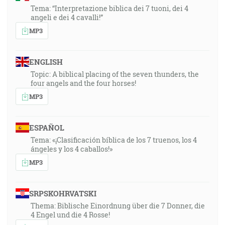
Tema: “Interpretazione biblica dei 7 tuoni, dei 4
angeli e dei 4 cavalli!”
MP3
ENGLISH
Topic: A biblical placing of the seven thunders, the
four angels and the four horses!
MP3
ESPAÑOL
Tema: «¡Clasificación bíblica de los 7 truenos, los 4
ángeles y los 4 caballos!»
MP3
SRPSKOHRVATSKI
Thema: Biblische Einordnung über die 7 Donner, die
4 Engel und die 4 Rosse!