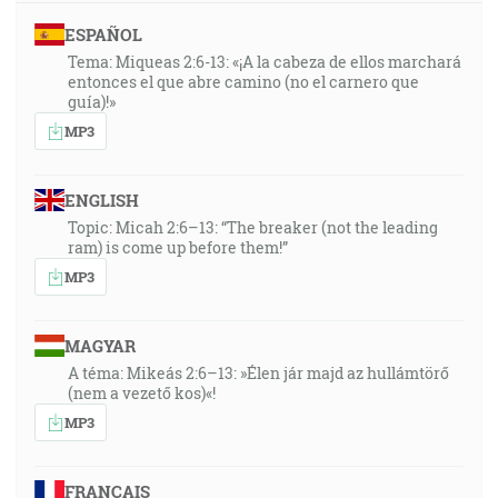
ESPAÑOL
Tema: Miqueas 2:6-13: «¡A la cabeza de ellos marchará
entonces el que abre camino (no el carnero que
guía)!»
MP3
ENGLISH
Topic: Micah 2:6–13: “The breaker (not the leading
ram) is come up before them!”
MP3
MAGYAR
A téma: Mikeás 2:6–13: »Élen jár majd az hullámtörő
(nem a vezető kos)«!
MP3
FRANÇAIS