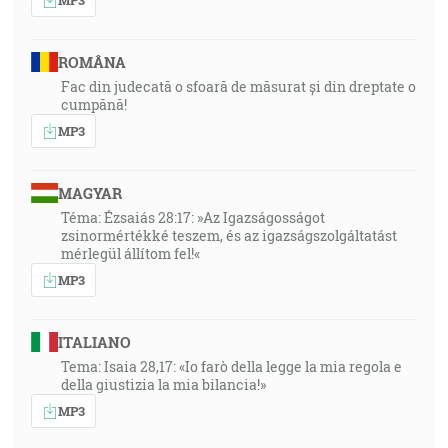
ROMÂNA
Fac din judecată o sfoară de măsurat și din dreptate o
cumpănă!
MP3
MAGYAR
Téma: Ézsaiás 28:17: »Az Igazságosságot
zsinormértékké teszem, és az igazságszolgáltatást
mérlegül állítom fel!«
MP3
ITALIANO
Tema: Isaia 28,17: «Io farò della legge la mia regola e
della giustizia la mia bilancia!»
MP3