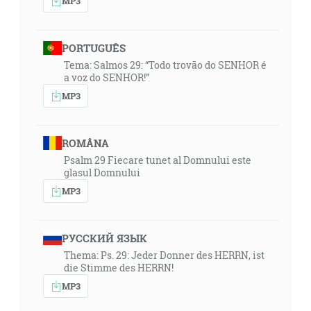
MP3
PORTUGUÊS
Tema: Salmos 29: “Todo trovão do SENHOR é
a voz do SENHOR!”
MP3
ROMÂNA
Psalm 29 Fiecare tunet al Domnului este
glasul Domnului
MP3
РУССКИЙ ЯЗЫК
Thema: Ps. 29: Jeder Donner des HERRN, ist
die Stimme des HERRN!
MP3