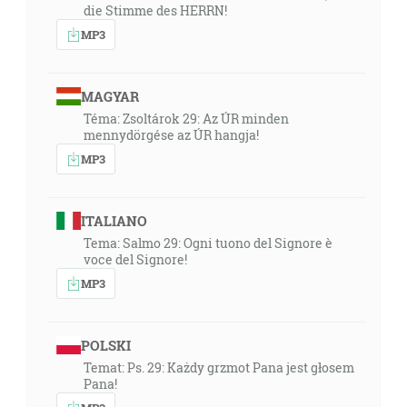
die Stimme des HERRN!
MP3
MAGYAR
Téma: Zsoltárok 29: Az ÚR minden
mennydörgése az ÚR hangja!
MP3
ITALIANO
Tema: Salmo 29: Ogni tuono del Signore è
voce del Signore!
MP3
POLSKI
Temat: Ps. 29: Każdy grzmot Pana jest głosem
Pana!