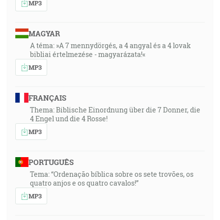
MP3
MAGYAR
A téma: »A 7 mennydörgés, a 4 angyal és a 4 lovak
bibliai értelmezése - magyarázata!«
MP3
FRANÇAIS
Thema: Biblische Einordnung über die 7 Donner, die
4 Engel und die 4 Rosse!
MP3
PORTUGUÊS
Tema: “Ordenação bíblica sobre os sete trovões, os
quatro anjos e os quatro cavalos!”
MP3