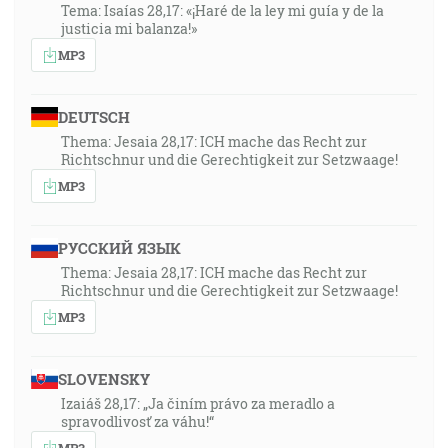
Tema: Isaías 28,17: «¡Haré de la ley mi guía y de la
justicia mi balanza!»
MP3
DEUTSCH
Thema: Jesaia 28,17: ICH mache das Recht zur
Richtschnur und die Gerechtigkeit zur Setzwaage!
MP3
РУССКИЙ ЯЗЫК
Thema: Jesaia 28,17: ICH mache das Recht zur
Richtschnur und die Gerechtigkeit zur Setzwaage!
MP3
SLOVENSKY
Izaiáš 28,17: „Ja činím právo za meradlo a
spravodlivosť za váhu!“
MP3