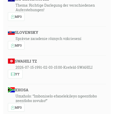
Thema: Richtige Darlegung der verschiedenen
Auferstehungen!
MP3
SLOVENSKY
Správne zaradenie rôznych vzkriesení
MP3
SWAHILI TZ
2026-07-15-1991-02-03-15:00-Krefeld-SWAHILI
YT
XHOSA
Umxholo: “Imboniselo efanelekileyo ngeentlobo
zeentlobo zovuko!”
MP3