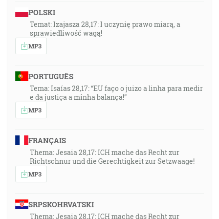
POLSKI
Temat: Izajasza 28,17: I uczynię prawo miarą, a
sprawiedliwość wagą!
MP3
PORTUGUÊS
Tema: Isaías 28,17: “EU faço o juizo a linha para medir
e da justiça a minha balança!”
MP3
FRANÇAIS
Thema: Jesaia 28,17: ICH mache das Recht zur
Richtschnur und die Gerechtigkeit zur Setzwaage!
MP3
SRPSKOHRVATSKI
Thema: Jesaia 28,17: ICH mache das Recht zur