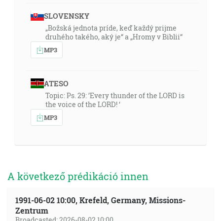
SLOVENSKY
„Božská jednota príde, keď každý prijme
druhého takého, aký je“ a „Hromy v Biblii“
MP3
ATESO
Topic: Ps. 29: ’Every thunder of the LORD is
the voice of the LORD! ‘
MP3
A következő prédikáció innen
1991-06-02 10:00, Krefeld, Germany, Missions-
Zentrum
Broadcasted: 2026-08-02 10:00