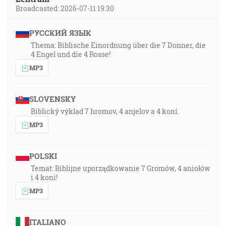
Broadcasted: 2026-07-11 19:30
РУССКИЙ ЯЗЫК
Thema: Biblische Einordnung über die 7 Donner, die
4 Engel und die 4 Rosse!
MP3
SLOVENSKY
Biblický výklad 7 hromov, 4 anjelov a 4 koní.
MP3
POLSKI
Temat: Biblijne uporządkowanie 7 Gromów, 4 aniołów
i 4 koni!
MP3
ITALIANO