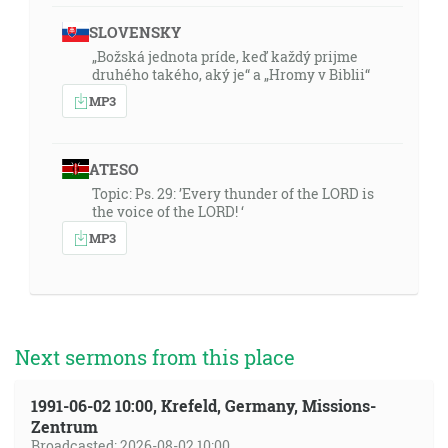
SLOVENSKY
„Božská jednota príde, keď každý prijme
druhého takého, aký je“ a „Hromy v Biblii“
MP3
ATESO
Topic: Ps. 29: ’Every thunder of the LORD is
the voice of the LORD! ‘
MP3
Next sermons from this place
1991-06-02 10:00, Krefeld, Germany, Missions-
Zentrum
Broadcasted: 2026-08-02 10:00