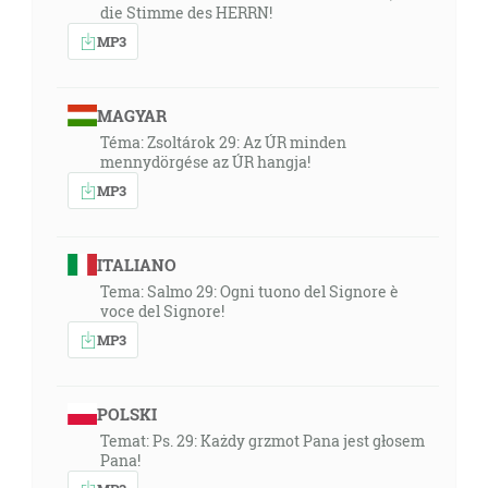
die Stimme des HERRN!
MP3
MAGYAR
Téma: Zsoltárok 29: Az ÚR minden
mennydörgése az ÚR hangja!
MP3
ITALIANO
Tema: Salmo 29: Ogni tuono del Signore è
voce del Signore!
MP3
POLSKI
Temat: Ps. 29: Każdy grzmot Pana jest głosem
Pana!