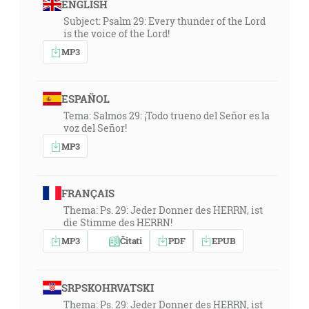
ENGLISH
Subject: Psalm 29: Every thunder of the Lord
is the voice of the Lord!
MP3
ESPAÑOL
Tema: Salmos 29: ¡Todo trueno del Señor es la
voz del Señor!
MP3
FRANÇAIS
Thema: Ps. 29: Jeder Donner des HERRN, ist
die Stimme des HERRN!
MP3
Čitati
PDF
EPUB
SRPSKOHRVATSKI
Thema: Ps. 29: Jeder Donner des HERRN, ist