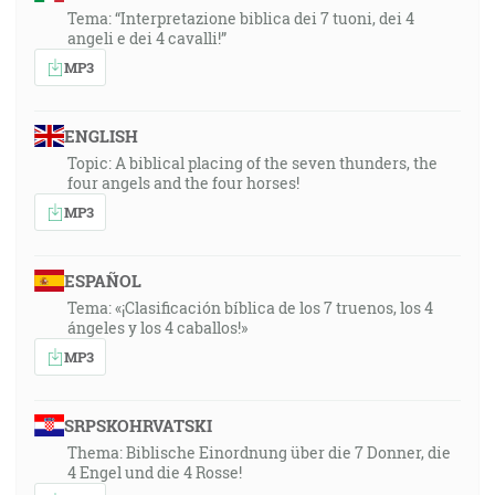
Tema: “Interpretazione biblica dei 7 tuoni, dei 4
angeli e dei 4 cavalli!”
MP3
ENGLISH
Topic: A biblical placing of the seven thunders, the
four angels and the four horses!
MP3
ESPAÑOL
Tema: «¡Clasificación bíblica de los 7 truenos, los 4
ángeles y los 4 caballos!»
MP3
SRPSKOHRVATSKI
Thema: Biblische Einordnung über die 7 Donner, die
4 Engel und die 4 Rosse!