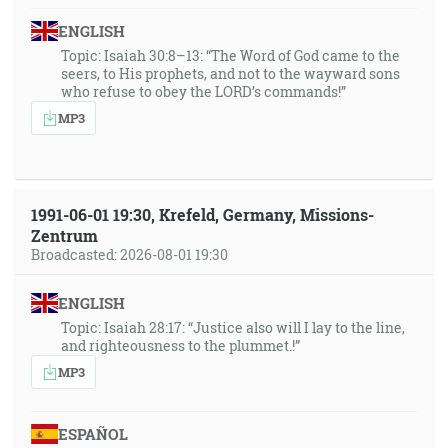
ENGLISH
Topic: Isaiah 30:8–13: “The Word of God came to the
seers, to His prophets, and not to the wayward sons
who refuse to obey the LORD’s commands!”
MP3
1991-06-01 19:30, Krefeld, Germany, Missions-
Zentrum
Broadcasted: 2026-08-01 19:30
ENGLISH
Topic: Isaiah 28:17: “Justice also will I lay to the line,
and righteousness to the plummet.!”
MP3
ESPAÑOL