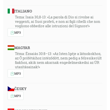
ITALIANO
Tema: Isaia 30,8-13: «La parola di Dio si rivolse ai
veggenti, ai Suoi profeti, e non ai figli ribelli che non
vogliono obbedire alle istruzioni del Signore!»
MP3
MAGYAR
Téma: Ézsaiás 30:8–13: »Az Isten Igéje a látnokokhoz,
az Ő prófétáihoz intéződött, nem pedig a félresikerült
fiakhoz, akik nem akarnak engedelmeskedni az ÚR
utasításainak!«
MP3
ČESKY
MP3