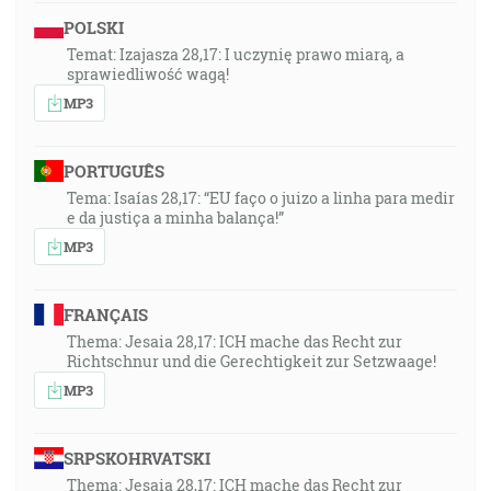
POLSKI
Temat: Izajasza 28,17: I uczynię prawo miarą, a
sprawiedliwość wagą!
MP3
PORTUGUÊS
Tema: Isaías 28,17: “EU faço o juizo a linha para medir
e da justiça a minha balança!”
MP3
FRANÇAIS
Thema: Jesaia 28,17: ICH mache das Recht zur
Richtschnur und die Gerechtigkeit zur Setzwaage!
MP3
SRPSKOHRVATSKI
Thema: Jesaia 28,17: ICH mache das Recht zur