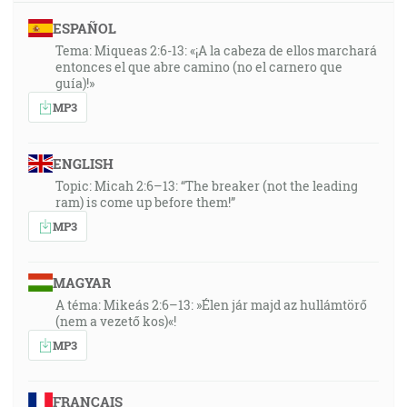
ESPAÑOL
Tema: Miqueas 2:6-13: «¡A la cabeza de ellos marchará
entonces el que abre camino (no el carnero que
guía)!»
MP3
ENGLISH
Topic: Micah 2:6–13: “The breaker (not the leading
ram) is come up before them!”
MP3
MAGYAR
A téma: Mikeás 2:6–13: »Élen jár majd az hullámtörő
(nem a vezető kos)«!
MP3
FRANÇAIS