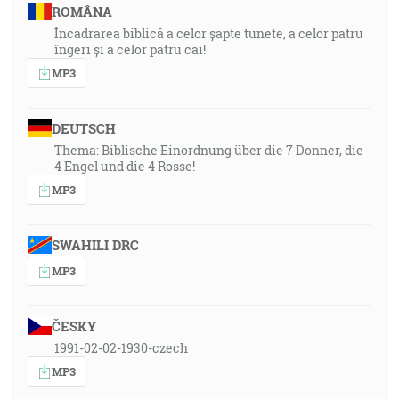
ROMÂNA
Încadrarea biblică a celor șapte tunete, a celor patru
îngeri și a celor patru cai!
MP3
DEUTSCH
Thema: Biblische Einordnung über die 7 Donner, die
4 Engel und die 4 Rosse!
MP3
SWAHILI DRC
MP3
ČESKY
1991-02-02-1930-czech
MP3