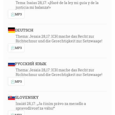
Tema: Isaías 28,17: «¡Haré de la ley mi guía y de la
justicia mi balanza!»
MP3
DEUTSCH
Thema: Jesaia 28,17: ICH mache das Recht zur
Richtschnur und die Gerechtigkeit zur Setzwaage!
MP3
РУССКИЙ ЯЗЫК
Thema: Jesaia 28,17: ICH mache das Recht zur
Richtschnur und die Gerechtigkeit zur Setzwaage!
MP3
SLOVENSKY
Izaiáš 28,17: „Ja činím právo za meradlo a
spravodlivosť za váhu!“
MP3