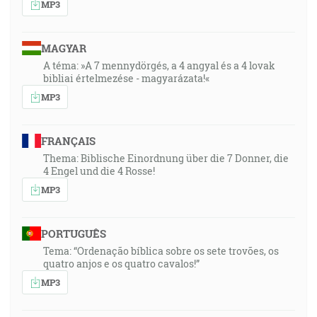
MP3
MAGYAR
A téma: »A 7 mennydörgés, a 4 angyal és a 4 lovak
bibliai értelmezése - magyarázata!«
MP3
FRANÇAIS
Thema: Biblische Einordnung über die 7 Donner, die
4 Engel und die 4 Rosse!
MP3
PORTUGUÊS
Tema: “Ordenação bíblica sobre os sete trovões, os
quatro anjos e os quatro cavalos!”
MP3