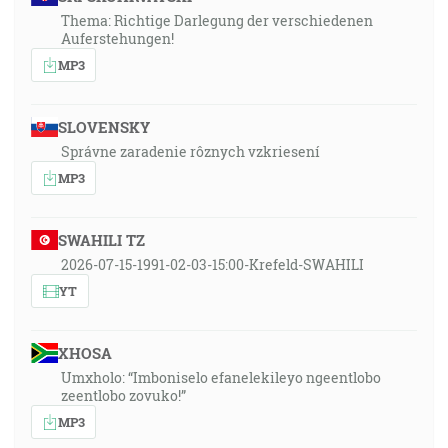
Thema: Richtige Darlegung der verschiedenen
Auferstehungen!
MP3
SLOVENSKY
Správne zaradenie rôznych vzkriesení
MP3
SWAHILI TZ
2026-07-15-1991-02-03-15:00-Krefeld-SWAHILI
YT
XHOSA
Umxholo: “Imboniselo efanelekileyo ngeentlobo
zeentlobo zovuko!”
MP3