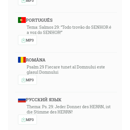
MP3
PORTUGUÊS
Tema: Salmos 29: “Todo trovão do SENHOR é
a voz do SENHOR!”
MP3
ROMÂNA
Psalm 29 Fiecare tunet al Domnului este
glasul Domnului
MP3
РУССКИЙ ЯЗЫК
Thema: Ps. 29: Jeder Donner des HERRN, ist
die Stimme des HERRN!
MP3