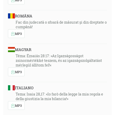
ROMÂNA
Fac din judecată o sfoară de măsurat și din dreptate o
cumpănă!
MP3
MAGYAR
Téma: Ézsaiás 28:17: »Az Igazságosságot
zsinormértékké teszem, és az igazságszolgáltatást
mérlegül állítom fel!«
MP3
ITALIANO
Tema: Isaia 28,17: «Io farò della legge la mia regola e
della giustizia la mia bilancia!»
MP3