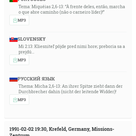
Tema: Miquéias 2,6-13: “À frente deles, então, marcha
o que abre caminho (não o carneiro líder)!”
MP3
SLOVENSKY
Mi 2:13: Kliesniteľ pôjde pred nimi hore; preboria sa a
prejdú…
MP3
РУССКИЙ ЯЗЫК
Thema: Micha 2,6-13: An ihrer Spitze zieht dann der
Durchbrecher dahin (nicht der leitende Widder)!
MP3
1991-02-02 19:30, Krefeld, Germany, Missions-
Zentrum