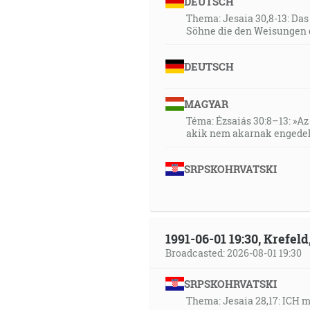
DEUTSCH
Thema: Jesaia 30,8-13: Da
Söhne die den Weisungen 
DEUTSCH
MAGYAR
Téma: Ézsaiás 30:8–13: »Az 
akik nem akarnak engedel
SRPSKOHRVATSKI
1991-06-01 19:30, Krefe
Broadcasted: 2026-08-01 19:30
SRPSKOHRVATSKI
Thema: Jesaia 28,17: ICH 