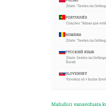
POLSKI
Zitate: "Seelen im Gefän
PORTUGUÊS
Citações: “Almas que estã
ROMÂNA
Zitate: "Seelen im Gefän
РУССКИЙ ЯЗЫК
Zitate: Seelen im Gefäng
Korah
SLOVENSKY
Vyvolení sú v knihe život
Mahubiri yanayofuata k