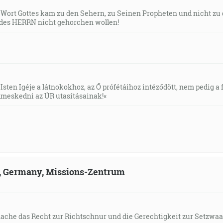
s Wort Gottes kam zu den Sehern, zu Seinen Propheten und nicht zu
des HERRN nicht gehorchen wollen!
Isten Igéje a látnokokhoz, az Ő prófétáihoz intéződött, nem pedig a f
meskedni az ÚR utasításainak!«
ld, Germany, Missions-Zentrum
mache das Recht zur Richtschnur und die Gerechtigkeit zur Setzwaa