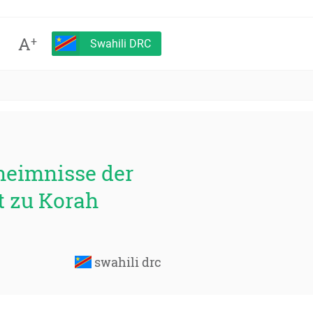
A
+
Swahili DRC
heimnisse der
t zu Korah
swahili drc