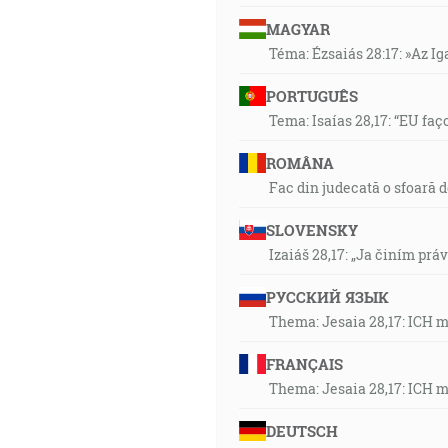
MAGYAR
Téma: Ézsaiás 28:17: »Az I
PORTUGUÊS
Tema: Isaías 28,17: “EU faç
ROMÂNA
Fac din judecată o sfoară 
SLOVENSKY
Izaiáš 28,17: „Ja činím prá
РУССКИЙ ЯЗЫК
Thema: Jesaia 28,17: ICH 
FRANÇAIS
Thema: Jesaia 28,17: ICH 
DEUTSCH