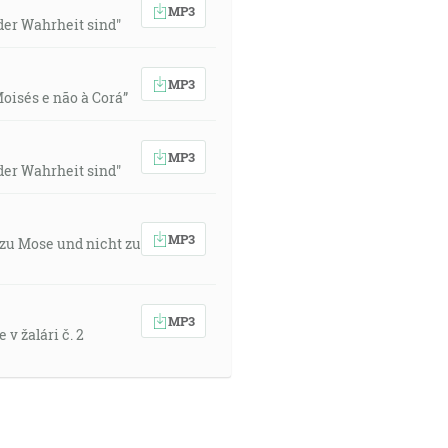
MP3
der Wahrheit sind"
MP3
Moisés e não à Corá”
MP3
der Wahrheit sind"
MP3
 zu Mose und nicht zu
MP3
v žalári č. 2