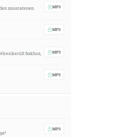
MP3
 den missratenen
MP3
MP3
élresikerült fiakhoz,
MP3
MP3
ge!