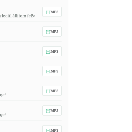
MP3
egül állítom fel!«
MP3
MP3
MP3
MP3
ge!
MP3
ge!
MP3