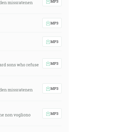
MP3
 den missratenen
MP3
MP3
MP3
ward sons who refuse
MP3
 den missratenen
MP3
 che non vogliono