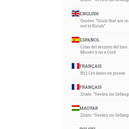
ENGLISH
Quotes: “Souls that are i
not to Korah”
ESPAÑOL
Citas del sermón del hno.
Moisés y no a Coré
FRANÇAIS
Nr2 Les âmes en prison
FRANÇAIS
Zitate: "Seelen im Gefän
MAGYAR
Zitate: "Seelen im Gefän