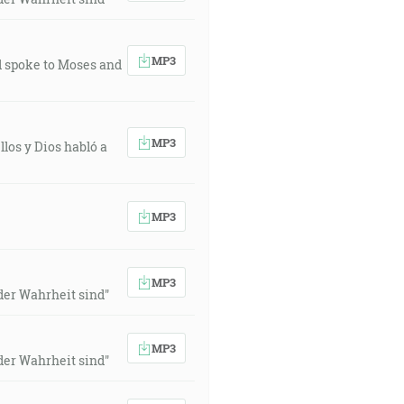
MP3
od spoke to Moses and
MP3
llos y Dios habló a
MP3
MP3
der Wahrheit sind"
MP3
der Wahrheit sind"