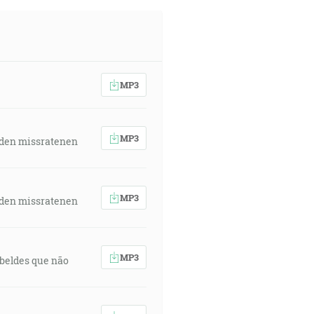
MP3
MP3
 den missratenen
MP3
 den missratenen
MP3
rebeldes que não