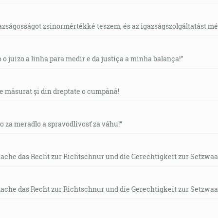
gazságosságot zsinormértékké teszem, és az igazságszolgáltatást mérl
o o juizo a linha para medir e da justiça a minha balança!”
de măsurat și din dreptate o cumpănă!
vo za meradlo a spravodlivosť za váhu!“
mache das Recht zur Richtschnur und die Gerechtigkeit zur Setzwaa
mache das Recht zur Richtschnur und die Gerechtigkeit zur Setzwaa