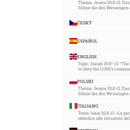
Thema: Jesaia 30,8-13: Da
Söhne die den Weisungen 
ČESKY
ESPAÑOL
ENGLISH
Topic: Isaiah 30:8–13: “Th
to obey the LORD’s comman
POLSKI
Thema: Jesaia 30,8-13: Da
Söhne die den Weisungen 
ITALIANO
Tema: Isaia 30,8-13: «La paro
obbedire alle istruzioni de