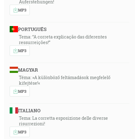
Auferstehungen!
MP3
PORTUGUÊS
Tema: “A correta explicação das diferentes
ressurreições!”
MP3
MAGYAR
Téma: »A különböző feltámadások megfelelő
kifejtése!«
MP3
ITALIANO
Tema: La corretta esposizione delle diverse
risurrezioni!
MP3