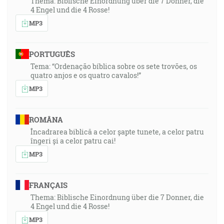
Thema: Biblische Einordnung über die 7 Donner, die
4 Engel und die 4 Rosse!
MP3
PORTUGUÊS
Tema: “Ordenação bíblica sobre os sete trovões, os
quatro anjos e os quatro cavalos!”
MP3
ROMÂNA
Încadrarea biblică a celor șapte tunete, a celor patru
îngeri și a celor patru cai!
MP3
FRANÇAIS
Thema: Biblische Einordnung über die 7 Donner, die
4 Engel und die 4 Rosse!
MP3