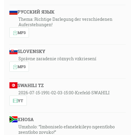
РУССКИЙ ЯЗЫК
Thema: Richtige Darlegung der verschiedenen
Auferstehungen!
MP3
SLOVENSKY
Správne zaradenie rôznych vzkriesení
MP3
SWAHILI TZ
2026-07-15-1991-02-03-15:00-Krefeld-SWAHILI
YT
XHOSA
Umxholo: “Imboniselo efanelekileyo ngeentlobo
zeentlobo zovuko!”