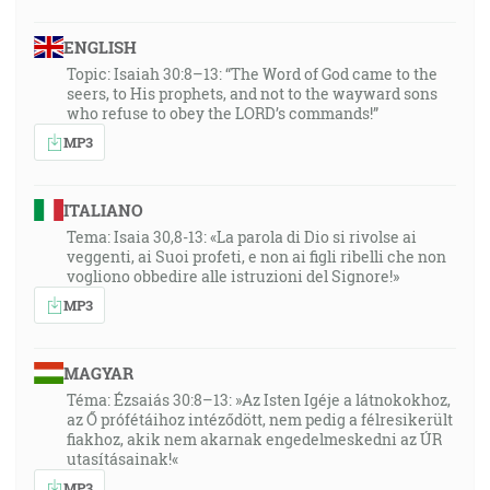
ENGLISH
Topic: Isaiah 30:8–13: “The Word of God came to the
seers, to His prophets, and not to the wayward sons
who refuse to obey the LORD’s commands!”
MP3
ITALIANO
Tema: Isaia 30,8-13: «La parola di Dio si rivolse ai
veggenti, ai Suoi profeti, e non ai figli ribelli che non
vogliono obbedire alle istruzioni del Signore!»
MP3
MAGYAR
Téma: Ézsaiás 30:8–13: »Az Isten Igéje a látnokokhoz,
az Ő prófétáihoz intéződött, nem pedig a félresikerült
fiakhoz, akik nem akarnak engedelmeskedni az ÚR
utasításainak!«
MP3