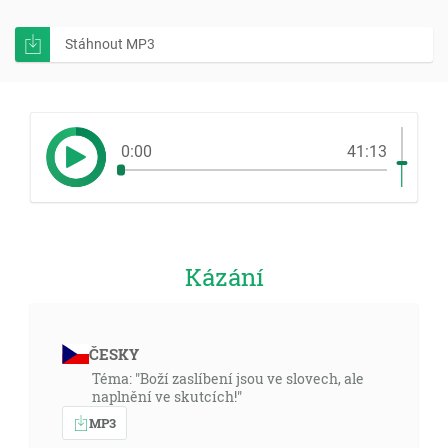
Stáhnout MP3
0:00
41:13
Kázání
ČESKY
Téma: "Boží zaslíbení jsou ve slovech, ale
naplnění ve skutcích!"
MP3