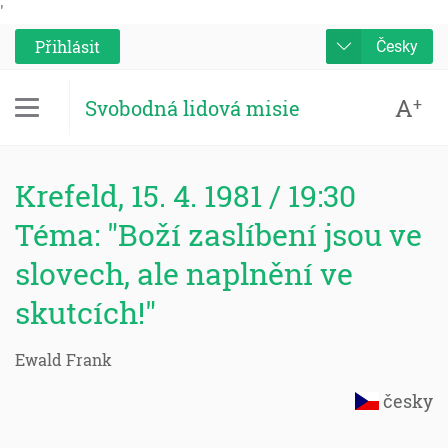
'
Přihlásit
Česky
A
+
Svobodná lidová misie
Krefeld, 15. 4. 1981 / 19:30
Téma: "Boží zaslíbení jsou ve
slovech, ale naplnění ve
skutcích!"
Ewald Frank
česky