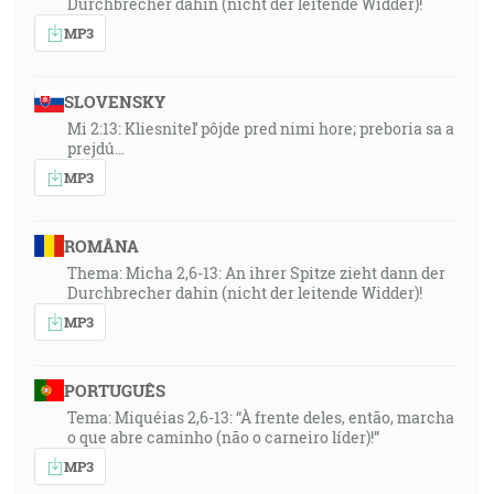
Durchbrecher dahin (nicht der leitende Widder)!
MP3
SLOVENSKY
Mi 2:13: Kliesniteľ pôjde pred nimi hore; preboria sa a
prejdú…
MP3
ROMÂNA
Thema: Micha 2,6-13: An ihrer Spitze zieht dann der
Durchbrecher dahin (nicht der leitende Widder)!
MP3
PORTUGUÊS
Tema: Miquéias 2,6-13: “À frente deles, então, marcha
o que abre caminho (não o carneiro líder)!”
MP3