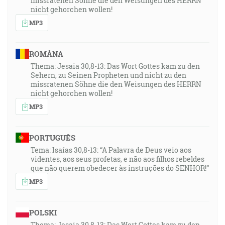
missratenen Söhne die den Weisungen des HERRN
nicht gehorchen wollen!
MP3
ROMÂNA
Thema: Jesaia 30,8-13: Das Wort Gottes kam zu den
Sehern, zu Seinen Propheten und nicht zu den
missratenen Söhne die den Weisungen des HERRN
nicht gehorchen wollen!
MP3
PORTUGUÊS
Tema: Isaías 30,8-13: “A Palavra de Deus veio aos
videntes, aos seus profetas, e não aos filhos rebeldes
que não querem obedecer às instruções do SENHOR!”
MP3
POLSKI
Thema: Jesaia 30,8-13: Das Wort Gottes kam zu den