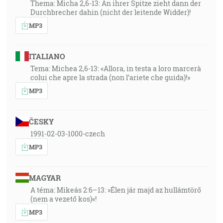
Thema: Micha 2,6-13: An ihrer Spitze zieht dann der
Durchbrecher dahin (nicht der leitende Widder)!
MP3
ITALIANO
Tema: Michea 2,6-13: «Allora, in testa a loro marcerà
colui che apre la strada (non l’ariete che guida)!»
MP3
ČESKY
1991-02-03-1000-czech
MP3
MAGYAR
A téma: Mikeás 2:6–13: »Élen jár majd az hullámtörő
(nem a vezető kos)«!
MP3