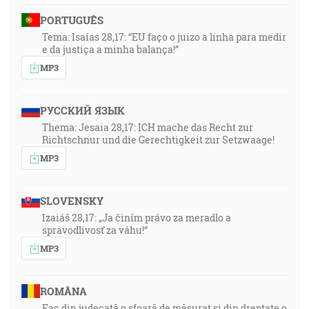
PORTUGUÊS
Tema: Isaías 28,17: “EU faço o juizo a linha para medir
e da justiça a minha balança!”
MP3
РУССКИЙ ЯЗЫК
Thema: Jesaia 28,17: ICH mache das Recht zur
Richtschnur und die Gerechtigkeit zur Setzwaage!
MP3
SLOVENSKY
Izaiáš 28,17: „Ja činím právo za meradlo a
spravodlivosť za váhu!“
MP3
ROMÂNA
Fac din judecată o sfoară de măsurat și din dreptate o