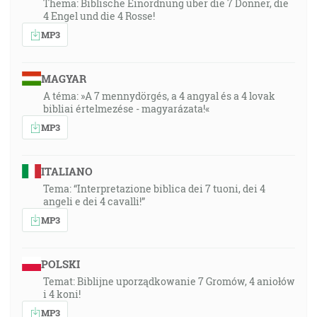
Thema: Biblische Einordnung über die 7 Donner, die
4 Engel und die 4 Rosse!
MP3
MAGYAR
A téma: »A 7 mennydörgés, a 4 angyal és a 4 lovak
bibliai értelmezése - magyarázata!«
MP3
ITALIANO
Tema: “Interpretazione biblica dei 7 tuoni, dei 4
angeli e dei 4 cavalli!”
MP3
POLSKI
Temat: Biblijne uporządkowanie 7 Gromów, 4 aniołów
i 4 koni!
MP3