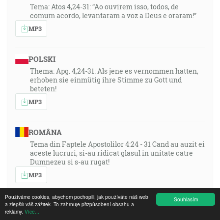
Tema: Atos 4,24-31: “Ao ouvirem isso, todos, de
comum acordo, levantaram a voz a Deus e oraram!”
MP3
POLSKI
Thema: Apg. 4,24-31: Als jene es vernommen hatten,
erhoben sie einmütig ihre Stimme zu Gott und
beteten!
MP3
ROMÂNA
Tema din Faptele Apostolilor 4:24 - 31 Cand au auzit ei
aceste lucruri, si-au ridicat glasul in unitate catre
Dumnezeu si s-au rugat!
MP3
Používáme cookies, abychom pochopili, jak používáte náš web
Souhlasím
a zlepšili váš zážitek. To zahrnuje přizpůsobení obsahu a
FRANÇAIS
reklamy.
Více...
Thema: Apg. 4,24-31: Als jene es vernommen hatten,