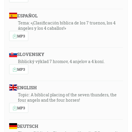
ESPAÑOL
Tema: «¡Clasificación bíblica de los 7 truenos, los 4
ángeles y los 4 caballos!»
MP3
SLOVENSKY
Biblický výklad 7 hromov, 4 anjelov a 4 koní.
MP3
ENGLISH
Topic: A biblical placing of the seven thunders, the
four angels and the four horses!
MP3
DEUTSCH