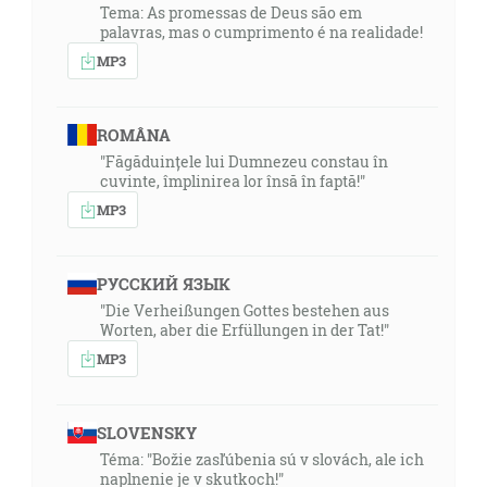
Tema: As promessas de Deus são em
palavras, mas o cumprimento é na realidade!
MP3
ROMÂNA
"Făgăduințele lui Dumnezeu constau în
cuvinte, împlinirea lor însă în faptă!"
MP3
РУССКИЙ ЯЗЫК
"Die Verheißungen Gottes bestehen aus
Worten, aber die Erfüllungen in der Tat!"
MP3
SLOVENSKY
Téma: "Božie zasľúbenia sú v slovách, ale ich
naplnenie je v skutkoch!"