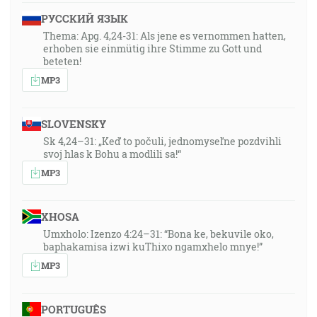
РУССКИЙ ЯЗЫК
Thema: Apg. 4,24-31: Als jene es vernommen hatten,
erhoben sie einmütig ihre Stimme zu Gott und
beteten!
MP3
SLOVENSKY
Sk 4,24–31: „Keď to počuli, jednomyseľne pozdvihli
svoj hlas k Bohu a modlili sa!“
MP3
XHOSA
Umxholo: Izenzo 4:24–31: “Bona ke, bekuvile oko,
baphakamisa izwi kuThixo ngamxhelo mnye!”
MP3
PORTUGUÊS