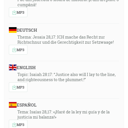
cumpănă!
MP3
DEUTSCH
Thema: Jesaia 28,17: ICH mache das Recht zur
Richtschnur und die Gerechtigkeit zur Setzwaage!
MP3
ENGLISH
Topic: Isaiah 28:17: “Justice also will I lay to the line,
and righteousness to the plummet.!”
MP3
ESPAÑOL
Tema: Isaías 28,17: «¡Haré de la ley mi guía y de la
justicia mi balanza!»
MP3