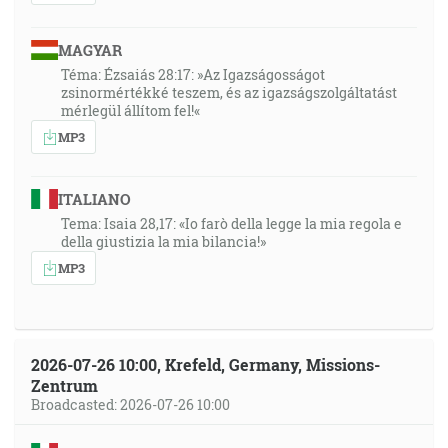
MAGYAR
Téma: Ézsaiás 28:17: »Az Igazságosságot
zsinormértékké teszem, és az igazságszolgáltatást
mérlegül állítom fel!«
MP3
ITALIANO
Tema: Isaia 28,17: «Io farò della legge la mia regola e
della giustizia la mia bilancia!»
MP3
2026-07-26 10:00, Krefeld, Germany, Missions-
Zentrum
Broadcasted: 2026-07-26 10:00