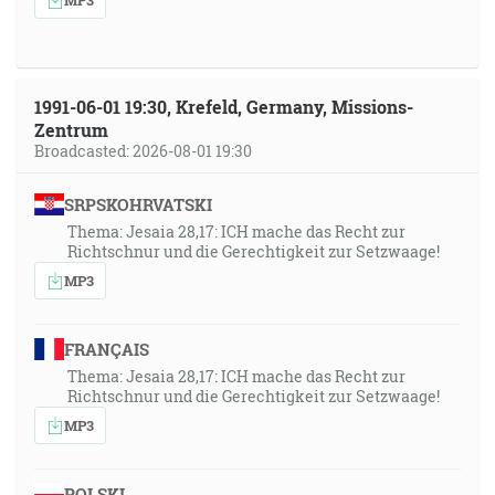
15:7]
28:41
A toto je tá smelá dôvera, ktorú máme k nemu, že keď
1991-06-01 19:30, Krefeld, Germany, Missions-
Zentrum
prosíme niečo podľa jeho vôle, čuje nás. [1J 5:14]
Broadcasted: 2026-08-01 19:30
30:19
SRPSKOHRVATSKI
Ale keď sa ty modlíš, vojdi do svojej komôrky a zavrúc
Thema: Jesaia 28,17: ICH mache das Recht zur
svoje dvere modli sa svojmu Otcovi, ktorý je v
Richtschnur und die Gerechtigkeit zur Setzwaage!
skrytosti, a tvoj Otec, ktorý vidí v skrytosti, odplatí ti
MP3
zjavne. [Mt 6:6]
32:03
FRANÇAIS
Lebo Písmo hovorí: Nikto, kto verí v neho, nebude
Thema: Jesaia 28,17: ICH mache das Recht zur
zahanbený. [Rm 10:11]
Richtschnur und die Gerechtigkeit zur Setzwaage!
MP3
32:17
… ktorý vyslobodzuje tvoj život od záhuby, ktorý ťa
POLSKI