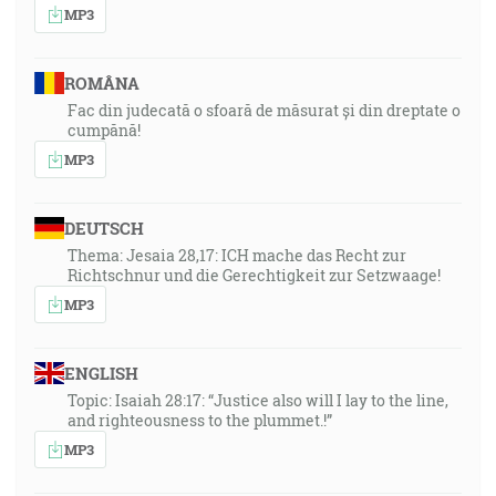
MP3
ROMÂNA
Fac din judecată o sfoară de măsurat și din dreptate o
cumpănă!
MP3
DEUTSCH
Thema: Jesaia 28,17: ICH mache das Recht zur
Richtschnur und die Gerechtigkeit zur Setzwaage!
MP3
ENGLISH
Topic: Isaiah 28:17: “Justice also will I lay to the line,
and righteousness to the plummet.!”
MP3