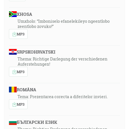
XHOSA
Umxholo: “Imboniselo efanelekileyo ngeentlobo
zeentlobo zovuko!”
MP3
SRPSKOHRVATSKI
Thema: Richtige Darlegung der verschiedenen
Auferstehungen!
MP3
ROMÂNA
Tema: Prezentarea corecta a diferitelor invieri.
MP3
БЪЛГАРСКИ ЕЗИК