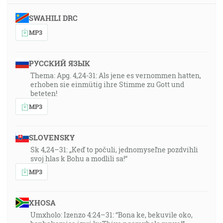
SWAHILI DRC
MP3
РУССКИЙ ЯЗЫК
Thema: Apg. 4,24-31: Als jene es vernommen hatten,
erhoben sie einmütig ihre Stimme zu Gott und
beteten!
MP3
SLOVENSKY
Sk 4,24–31: „Keď to počuli, jednomyseľne pozdvihli
svoj hlas k Bohu a modlili sa!“
MP3
XHOSA
Umxholo: Izenzo 4:24–31: “Bona ke, bekuvile oko,