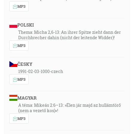
MP3
POLSKI
Thema: Micha 2,6-13: An ihrer Spitze zieht dann der
Durchbrecher dahin (nicht der leitende Widder)!
MP3
ČESKY
1991-02-03-1000-czech
MP3
MAGYAR
A téma: Mikeás 2:6–13: »Élen jár majd az hullámtörő
(nem a vezető kos)«!
MP3