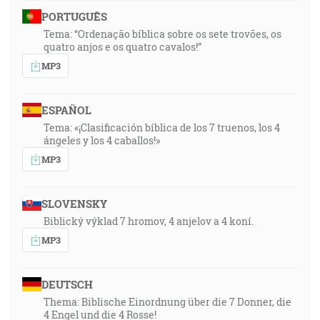
PORTUGUÊS
Tema: “Ordenação bíblica sobre os sete trovões, os
quatro anjos e os quatro cavalos!”
MP3
ESPAÑOL
Tema: «¡Clasificación bíblica de los 7 truenos, los 4
ángeles y los 4 caballos!»
MP3
SLOVENSKY
Biblický výklad 7 hromov, 4 anjelov a 4 koní.
MP3
DEUTSCH
Thema: Biblische Einordnung über die 7 Donner, die
4 Engel und die 4 Rosse!