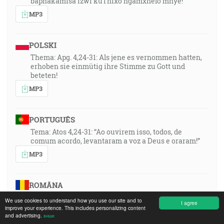
baphakamisa izwi kuThixo ngamxhelo mnye!”
MP3
POLSKI
Thema: Apg. 4,24-31: Als jene es vernommen hatten,
erhoben sie einmütig ihre Stimme zu Gott und
beteten!
MP3
PORTUGUÊS
Tema: Atos 4,24-31: “Ao ouvirem isso, todos, de
comum acordo, levantaram a voz a Deus e oraram!”
MP3
ROMÂNA
Tema din Faptele Apostolilor 4:24 - 31 Cand au auzit ei
We use cookies to understand how you use our site and to
I agree
aceste lucruri, si-au ridicat glasul in unitate catre
improve your experience. This includes personalizing content
Dumnezeu si s-au rugat!
and advertising.
више