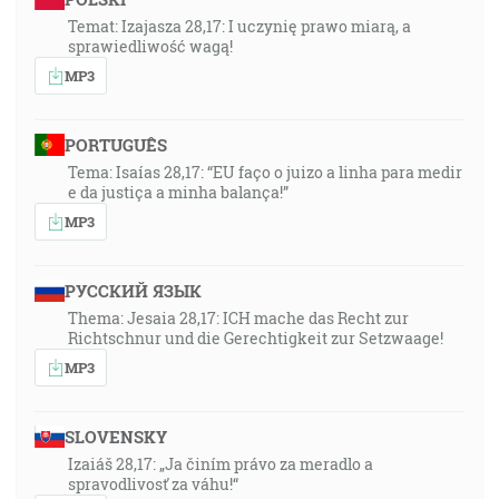
korunuje milosťou a zľutovaním, [Ž 103:4]
Temat: Izajasza 28,17: I uczynię prawo miarą, a
sprawiedliwość wagą!
32:19
MP3
… a práve preto dôverujem, že ten, ktorý započal vo
vás dobré dielo, ho aj dokoná a zachová až do dňa
Ježiša Krista … [Fp 1:6]
PORTUGUÊS
Tema: Isaías 28,17: “EU faço o juizo a linha para medir
e da justiça a minha balança!”
32:33
Tedy neodhoďte svojej smelej dôvery, ktorá má veľkú
MP3
odplatu. [Žd 10:35]
РУССКИЙ ЯЗЫК
33:11
Thema: Jesaia 28,17: ICH mache das Recht zur
… ale kto zotrvá až do konca, ten bude spasený. [Mt
Richtschnur und die Gerechtigkeit zur Setzwaage!
24:13]
MP3
34:03
Milujem Hospodina, lebo Hospodin počul môj hlas,
SLOVENSKY
moje pokorné prosby. [Ž 116:1]
Izaiáš 28,17: „Ja činím právo za meradlo a
spravodlivosť za váhu!“