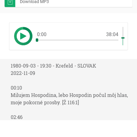
Download MP3
0:00
38:04
1980-09-03 - 19:30 - Krefeld - SLOVAK
2022-11-09
00:10
Milujem Hospodina, lebo Hospodin počul môj hlas,
moje pokorné prosby. [Ž 116:1]
02:46
Boli ma obkľúčili bolesti smrti, a našli ma úzkosti
hrobu; bol som našiel súženie a trápenie duše. [Ž 116:3]