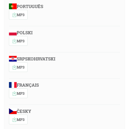
PORTUGUÊS
MP3
POLSKI
MP3
SRPSKOHRVATSKI
MP3
FRANÇAIS
MP3
ČESKY
MP3