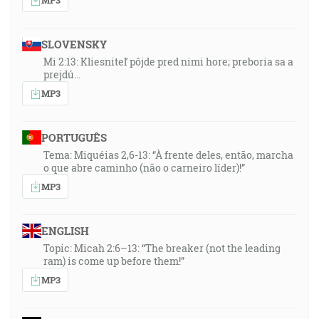
SLOVENSKY
Mi 2:13: Kliesniteľ pôjde pred nimi hore; preboria sa a
prejdú…
MP3
PORTUGUÊS
Tema: Miquéias 2,6-13: “À frente deles, então, marcha
o que abre caminho (não o carneiro líder)!”
MP3
ENGLISH
Topic: Micah 2:6–13: “The breaker (not the leading
ram) is come up before them!”
MP3