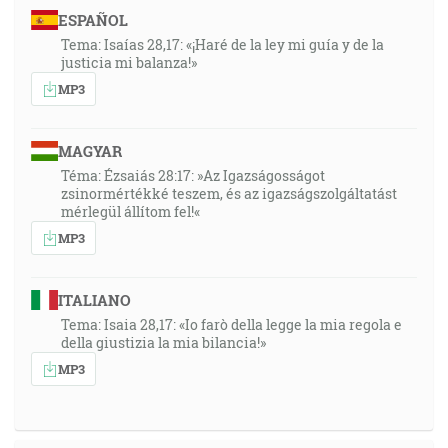
ESPAÑOL
Tema: Isaías 28,17: «¡Haré de la ley mi guía y de la
justicia mi balanza!»
MP3
MAGYAR
Téma: Ézsaiás 28:17: »Az Igazságosságot
zsinormértékké teszem, és az igazságszolgáltatást
mérlegül állítom fel!«
MP3
ITALIANO
Tema: Isaia 28,17: «Io farò della legge la mia regola e
della giustizia la mia bilancia!»
MP3