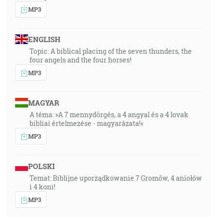
MP3
ENGLISH
Topic: A biblical placing of the seven thunders, the
four angels and the four horses!
MP3
MAGYAR
A téma: »A 7 mennydörgés, a 4 angyal és a 4 lovak
bibliai értelmezése - magyarázata!«
MP3
POLSKI
Temat: Biblijne uporządkowanie 7 Gromów, 4 aniołów
i 4 koni!
MP3