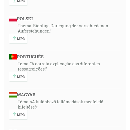
MP3
POLSKI
Thema: Richtige Darlegung der verschiedenen
Auferstehungen!
MP3
PORTUGUÊS
Tema: “A correta explicação das diferentes
ressurreições!”
MP3
MAGYAR
Téma: »A különböző feltámadások megfelelő
kifejtése!«
MP3