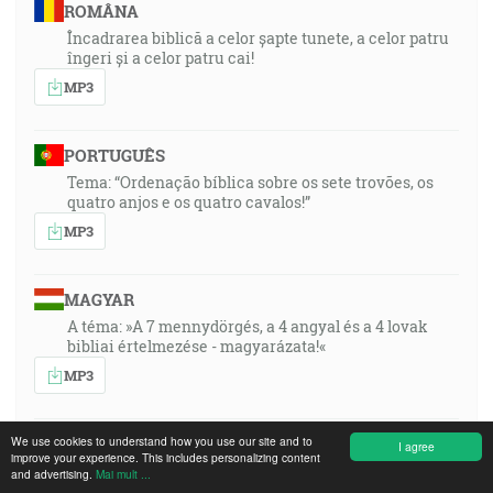
ROMÂNA
Încadrarea biblică a celor șapte tunete, a celor patru
îngeri și a celor patru cai!
MP3
PORTUGUÊS
Tema: “Ordenação bíblica sobre os sete trovões, os
quatro anjos e os quatro cavalos!”
MP3
MAGYAR
A téma: »A 7 mennydörgés, a 4 angyal és a 4 lovak
bibliai értelmezése - magyarázata!«
MP3
We use cookies to understand how you use our site and to
ESPAÑOL
I agree
improve your experience. This includes personalizing content
Tema: «¡Clasificación bíblica de los 7 truenos, los 4
and advertising.
Mai mult ...
ángeles y los 4 caballos!»