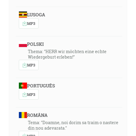
LUSOGA
MP3
POLSKI
Thema: "HERR wir möchten eine echte
Wiedergeburt erleben!"
MP3
PORTUGUÊS
MP3
ROMÂNA
Tema: "Doamne, noi dorim sa traim o nastere
din nou adevarata."
MP3