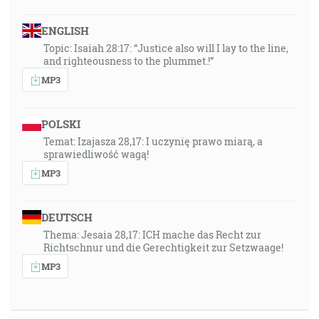
ENGLISH
Topic: Isaiah 28:17: “Justice also will I lay to the line,
and righteousness to the plummet.!”
MP3
POLSKI
Temat: Izajasza 28,17: I uczynię prawo miarą, a
sprawiedliwość wagą!
MP3
DEUTSCH
Thema: Jesaia 28,17: ICH mache das Recht zur
Richtschnur und die Gerechtigkeit zur Setzwaage!
MP3