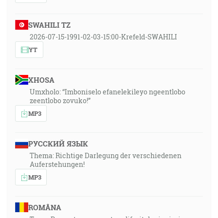
SWAHILI TZ
2026-07-15-1991-02-03-15:00-Krefeld-SWAHILI
YT
XHOSA
Umxholo: “Imboniselo efanelekileyo ngeentlobo
zeentlobo zovuko!”
MP3
РУССКИЙ ЯЗЫК
Thema: Richtige Darlegung der verschiedenen
Auferstehungen!
MP3
ROMÂNA