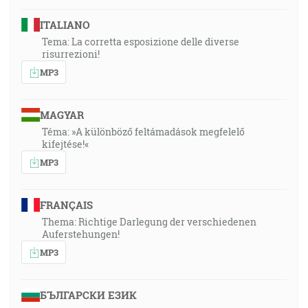
ITALIANO
Tema: La corretta esposizione delle diverse
risurrezioni!
MP3
MAGYAR
Téma: »A különböző feltámadások megfelelő
kifejtése!«
MP3
FRANÇAIS
Thema: Richtige Darlegung der verschiedenen
Auferstehungen!
MP3
БЪЛГАРСКИ ЕЗИК