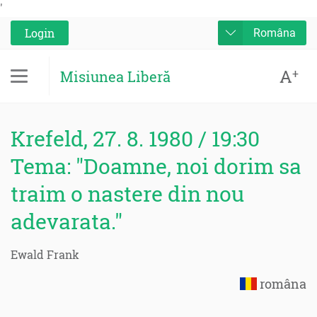
'
Login
Româna
A
+
Misiunea Liberă
Krefeld, 27. 8. 1980 / 19:30
Tema: "Doamne, noi dorim sa
traim o nastere din nou
adevarata."
Ewald Frank
româna