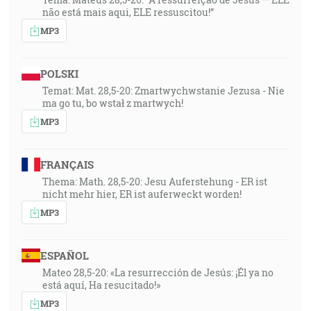
não está mais aqui, ELE ressuscitou!”
MP3
POLSKI
Temat: Mat. 28,5-20: Zmartwychwstanie Jezusa - Nie
ma go tu, bo wstał z martwych!
MP3
FRANÇAIS
Thema: Math. 28,5-20: Jesu Auferstehung - ER ist
nicht mehr hier, ER ist auferweckt worden!
MP3
ESPAÑOL
Mateo 28,5-20: «La resurrección de Jesús: ¡Él ya no
está aquí, Ha resucitado!»
MP3