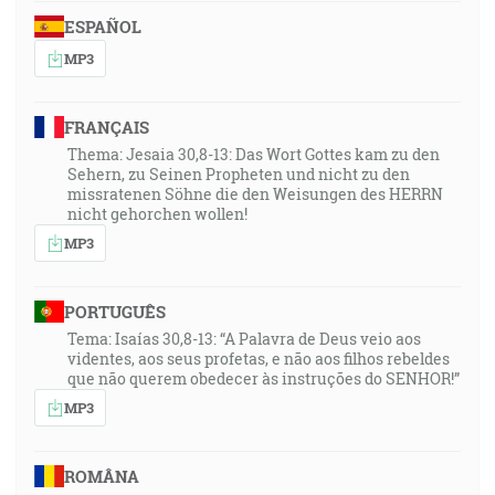
ESPAÑOL
MP3
FRANÇAIS
Thema: Jesaia 30,8-13: Das Wort Gottes kam zu den
Sehern, zu Seinen Propheten und nicht zu den
missratenen Söhne die den Weisungen des HERRN
nicht gehorchen wollen!
MP3
PORTUGUÊS
Tema: Isaías 30,8-13: “A Palavra de Deus veio aos
videntes, aos seus profetas, e não aos filhos rebeldes
que não querem obedecer às instruções do SENHOR!”
MP3
ROMÂNA