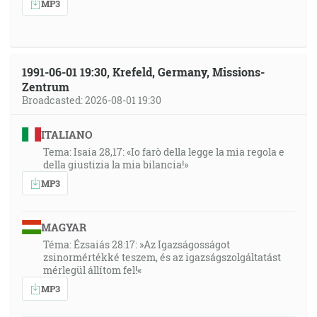
MP3
1991-06-01 19:30, Krefeld, Germany, Missions-
Zentrum
Broadcasted: 2026-08-01 19:30
ITALIANO
Tema: Isaia 28,17: «Io farò della legge la mia regola e
della giustizia la mia bilancia!»
MP3
MAGYAR
Téma: Ézsaiás 28:17: »Az Igazságosságot
zsinormértékké teszem, és az igazságszolgáltatást
mérlegül állítom fel!«
MP3