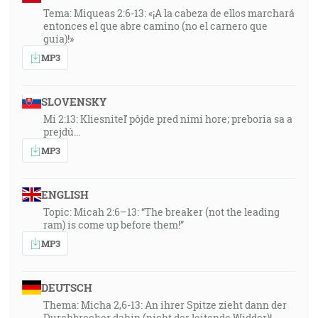
Tema: Miqueas 2:6-13: «¡A la cabeza de ellos marchará
entonces el que abre camino (no el carnero que
guía)!»
MP3
SLOVENSKY
Mi 2:13: Kliesniteľ pôjde pred nimi hore; preboria sa a
prejdú…
MP3
ENGLISH
Topic: Micah 2:6–13: “The breaker (not the leading
ram) is come up before them!”
MP3
DEUTSCH
Thema: Micha 2,6-13: An ihrer Spitze zieht dann der
Durchbrecher dahin (nicht der leitende Widder)!