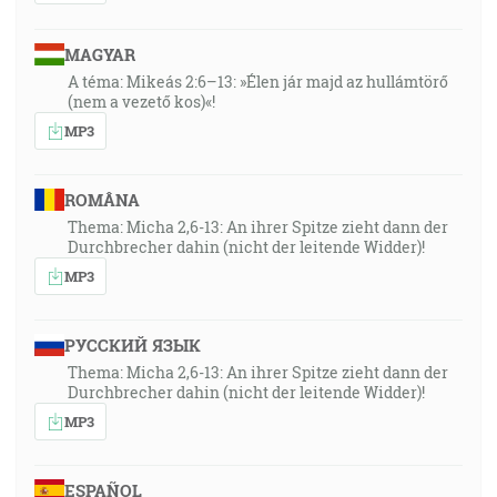
MAGYAR
A téma: Mikeás 2:6–13: »Élen jár majd az hullámtörő
(nem a vezető kos)«!
MP3
ROMÂNA
Thema: Micha 2,6-13: An ihrer Spitze zieht dann der
Durchbrecher dahin (nicht der leitende Widder)!
MP3
РУССКИЙ ЯЗЫК
Thema: Micha 2,6-13: An ihrer Spitze zieht dann der
Durchbrecher dahin (nicht der leitende Widder)!
MP3
ESPAÑOL