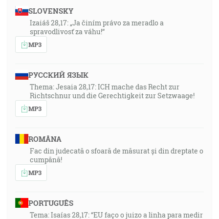
SLOVENSKY
Izaiáš 28,17: „Ja činím právo za meradlo a
spravodlivosť za váhu!“
MP3
РУССКИЙ ЯЗЫК
Thema: Jesaia 28,17: ICH mache das Recht zur
Richtschnur und die Gerechtigkeit zur Setzwaage!
MP3
ROMÂNA
Fac din judecată o sfoară de măsurat și din dreptate o
cumpănă!
MP3
PORTUGUÊS
Tema: Isaías 28,17: “EU faço o juizo a linha para medir