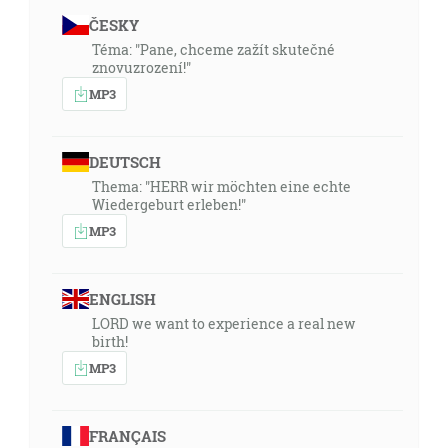
ČESKY
Téma: "Pane, chceme zažít skutečné
znovuzrození!"
MP3
DEUTSCH
Thema: "HERR wir möchten eine echte
Wiedergeburt erleben!"
MP3
ENGLISH
LORD we want to experience a real new
birth!
MP3
FRANÇAIS