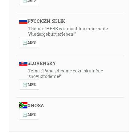
РУССКИЙ ЯЗЫК
Thema: "HERR wir möchten eine echte
Wiedergeburt erleben!"
MP3
SLOVENSKY
Téma: "Pane, chceme zažiť skutočné
znovuzrodenie!"
MP3
XHOSA
MP3