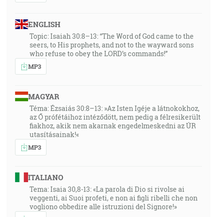
ENGLISH
Topic: Isaiah 30:8–13: “The Word of God came to the
seers, to His prophets, and not to the wayward sons
who refuse to obey the LORD’s commands!”
MP3
MAGYAR
Téma: Ézsaiás 30:8–13: »Az Isten Igéje a látnokokhoz,
az Ő prófétáihoz intéződött, nem pedig a félresikerült
fiakhoz, akik nem akarnak engedelmeskedni az ÚR
utasításainak!«
MP3
ITALIANO
Tema: Isaia 30,8-13: «La parola di Dio si rivolse ai
veggenti, ai Suoi profeti, e non ai figli ribelli che non
vogliono obbedire alle istruzioni del Signore!»