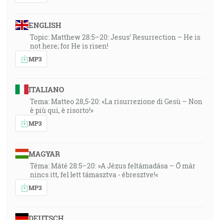
ENGLISH
Topic: Matthew 28:5–20: Jesus’ Resurrection – He is
not here; for He is risen!
MP3
ITALIANO
Tema: Matteo 28,5-20: «La risurrezione di Gesù – Non
è più qui, è risorto!»
MP3
MAGYAR
Téma: Máté 28:5–20: »A Jézus feltámadása – Ő már
nincs itt, fel lett támasztva - ébresztve!«
MP3
DEUTSCH