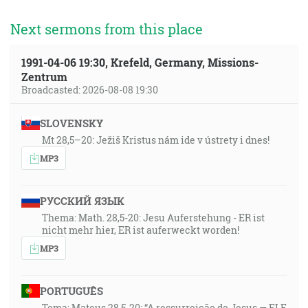
Next sermons from this place
1991-04-06 19:30, Krefeld, Germany, Missions-
Zentrum
Broadcasted: 2026-08-08 19:30
SLOVENSKY
Mt 28,5–20: Ježiš Kristus nám ide v ústrety i dnes!
MP3
РУССКИЙ ЯЗЫК
Thema: Math. 28,5-20: Jesu Auferstehung - ER ist
nicht mehr hier, ER ist auferweckt worden!
MP3
PORTUGUÊS
Tema: Mateus 28,5-20: “A ressurreição de Jesus — ELE