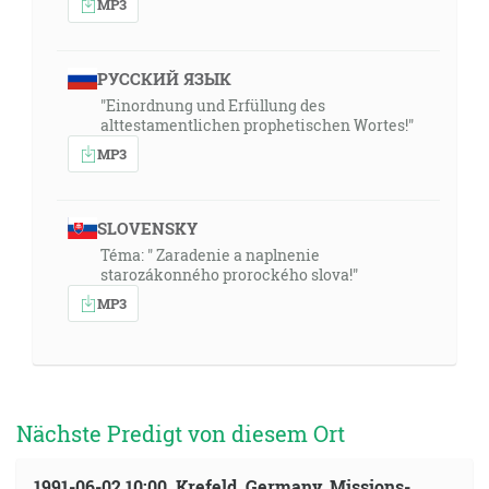
MP3
РУССКИЙ ЯЗЫК
"Einordnung und Erfüllung des
alttestamentlichen prophetischen Wortes!"
MP3
SLOVENSKY
Téma: " Zaradenie a naplnenie
starozákonného prorockého slova!"
MP3
Nächste Predigt von diesem Ort
1991-06-02 10:00, Krefeld, Germany, Missions-