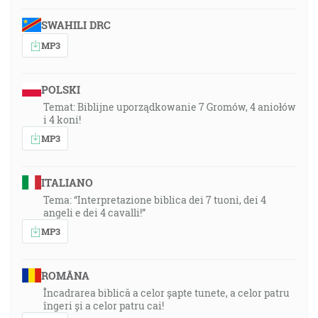
SWAHILI DRC
MP3
POLSKI
Temat: Biblijne uporządkowanie 7 Gromów, 4 aniołów
i 4 koni!
MP3
ITALIANO
Tema: “Interpretazione biblica dei 7 tuoni, dei 4
angeli e dei 4 cavalli!”
MP3
ROMÂNA
Încadrarea biblică a celor șapte tunete, a celor patru
îngeri și a celor patru cai!