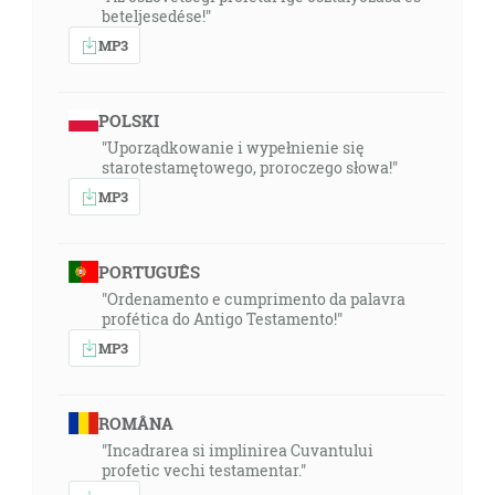
beteljesedése!"
MP3
POLSKI
"Uporządkowanie i wypełnienie się
starotestamętowego, proroczego słowa!"
MP3
PORTUGUÊS
"Ordenamento e cumprimento da palavra
profética do Antigo Testamento!"
MP3
ROMÂNA
"Incadrarea si implinirea Cuvantului
profetic vechi testamentar."