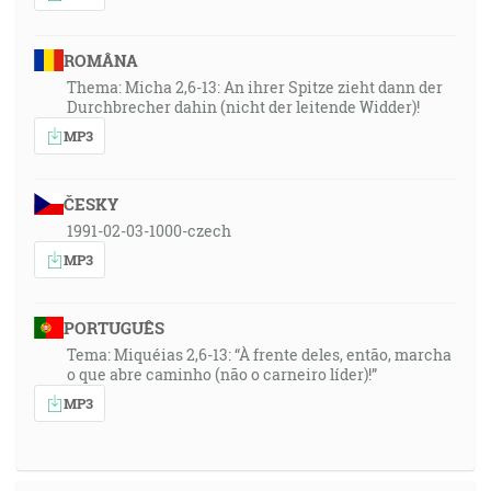
ROMÂNA
Thema: Micha 2,6-13: An ihrer Spitze zieht dann der
Durchbrecher dahin (nicht der leitende Widder)!
MP3
ČESKY
1991-02-03-1000-czech
MP3
PORTUGUÊS
Tema: Miquéias 2,6-13: “À frente deles, então, marcha
o que abre caminho (não o carneiro líder)!”
MP3