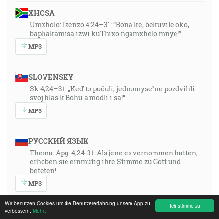
XHOSA
Umxholo: Izenzo 4:24–31: “Bona ke, bekuvile oko,
baphakamisa izwi kuThixo ngamxhelo mnye!”
MP3
SLOVENSKY
Sk 4,24–31: „Keď to počuli, jednomyseľne pozdvihli
svoj hlas k Bohu a modlili sa!“
MP3
РУССКИЙ ЯЗЫК
Thema: Apg. 4,24-31: Als jene es vernommen hatten,
erhoben sie einmütig ihre Stimme zu Gott und
beteten!
MP3
Wir benutzen Cookies um die Benutzererfahrung unsere App zu
Ich stimme zu
verbessern.
Mehr...
FRANÇAIS