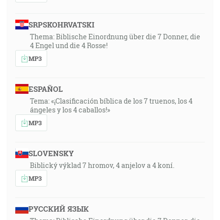
SRPSKOHRVATSKI
Thema: Biblische Einordnung über die 7 Donner, die
4 Engel und die 4 Rosse!
MP3
ESPAÑOL
Tema: «¡Clasificación bíblica de los 7 truenos, los 4
ángeles y los 4 caballos!»
MP3
SLOVENSKY
Biblický výklad 7 hromov, 4 anjelov a 4 koní.
MP3
РУССКИЙ ЯЗЫК