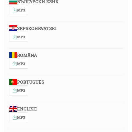
БЪЛГАРСКИ ЕЗИК
MP3
SRPSKOHRVATSKI
MP3
ROMÂNA
MP3
PORTUGUÊS
MP3
ENGLISH
MP3