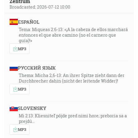
Zentrum
Broadcasted: 2026-07-12 10:00
ESPAÑOL
Tema: Miqueas 2:6-13: «¡A la cabeza de ellos marchará
entonces el que abre camino (no el carnero que
guía)!»
MP3
РУССКИЙ ЯЗЫК
Thema: Micha 2,6-13: An ihrer Spitze zieht dann der
Durchbrecher dahin (nicht der leitende Widder)!
MP3
SLOVENSKY
Mi 2:13: Kliesniteľ pôjde pred nimi hore; preboria sa a
prejdú…
MP3