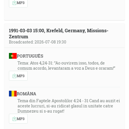
MP3
1991-03-03 15:00, Krefeld, Germany, Missions-
Zentrum
Broadcasted: 2026-07-08 19:30
PORTUGUÊS
Tema: Atos 4,24-31: “Ao ouvirem isso, todos, de
comum acordo, levantaram a voz a Deus e oraram!”
MP3
ROMÂNA
Tema din Faptele Apostolilor 4:24 - 31 Cand au auzit ei
aceste lucruri, si-au ridicat glasul in unitate catre
Dumnezeu si s-au rugat!
MP3