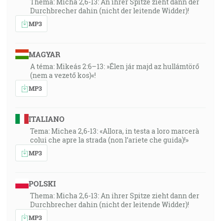
Thema: Micha 2,6-13: An ihrer Spitze zieht dann der
Durchbrecher dahin (nicht der leitende Widder)!
MP3
MAGYAR
A téma: Mikeás 2:6–13: »Élen jár majd az hullámtörő
(nem a vezető kos)«!
MP3
ITALIANO
Tema: Michea 2,6-13: «Allora, in testa a loro marcerà
colui che apre la strada (non l’ariete che guida)!»
MP3
POLSKI
Thema: Micha 2,6-13: An ihrer Spitze zieht dann der
Durchbrecher dahin (nicht der leitende Widder)!
MP3