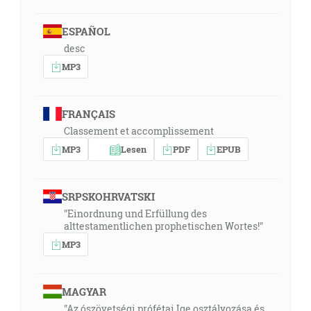
ESPAÑOL
desc
MP3
FRANÇAIS
Classement et accomplissement
MP3
Lesen
PDF
EPUB
SRPSKOHRVATSKI
"Einordnung und Erfüllung des
alttestamentlichen prophetischen Wortes!"
MP3
MAGYAR
"Az ószövetségi prófétai Ige osztályozása és