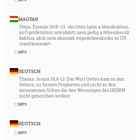
MAGYAR
Téma: Ézsaiás 30:8–13: »Az Isten Igéje a látnokokhoz,
az Ő prófétáihoz intéződött, nem pedig a félresikerült
fiakhoz, akik nem akarnak engedelmeskedni az ÚR
utasításainak!«
MP3
DEUTSCH
Thema: Jesaia 30,8-13: Das Wort Gottes kam zu den
Sehern, zu Seinen Propheten und nicht zu den
missratenen Söhne die den Weisungen des HERRN
nicht gehorchen wollen!
MP3
DEUTSCH
MP3