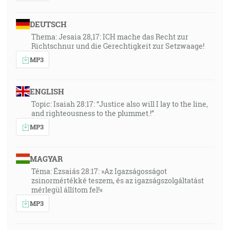
DEUTSCH
Thema: Jesaia 28,17: ICH mache das Recht zur
Richtschnur und die Gerechtigkeit zur Setzwaage!
MP3
ENGLISH
Topic: Isaiah 28:17: “Justice also will I lay to the line,
and righteousness to the plummet.!”
MP3
MAGYAR
Téma: Ézsaiás 28:17: »Az Igazságosságot
zsinormértékké teszem, és az igazságszolgáltatást
mérlegül állítom fel!«
MP3