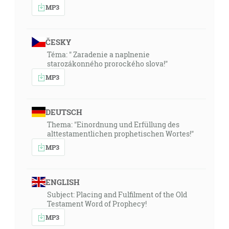
MP3
ČESKY
Téma: " Zaradenie a naplnenie
starozákonného prorockého slova!"
MP3
DEUTSCH
Thema: "Einordnung und Erfüllung des
alttestamentlichen prophetischen Wortes!"
MP3
ENGLISH
Subject: Placing and Fulfilment of the Old
Testament Word of Prophecy!
MP3