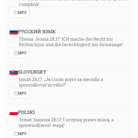
cumpănă!
MP3
РУССКИЙ ЯЗЫК
Thema: Jesaia 28,17: ICH mache das Recht zur
Richtschnur und die Gerechtigkeit zur Setzwaage!
MP3
SLOVENSKY
Izaiáš 28,17: „Ja činím právo za meradlo a
spravodlivosť za váhu!“
MP3
POLSKI
Temat: Izajasza 28,17: I uczynię prawo miarą, a
sprawiedliwość wagą!
MP3