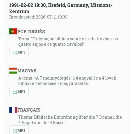
1991-02-02 19:30, Krefeld, Germany, Missions-
Zentrum
Broadcasted: 2026-07-11 19:30
PORTUGUÊS
Tema: “Ordenação bíblica sobre os sete trovões, os
quatro anjos e os quatro cavalos!”
MP3
MAGYAR
A téma: »A 7 mennydörgés, a 4 angyal és a 4 lovak
bibliai értelmezése - magyarázata!«
MP3
FRANÇAIS
Thema: Biblische Einordnung über die 7 Donner, die
4 Engel und die 4 Rosse!
MP3