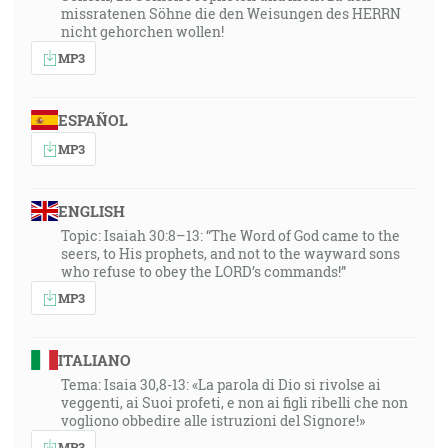
missratenen Söhne die den Weisungen des HERRN
nicht gehorchen wollen!
MP3
ESPAÑOL
MP3
ENGLISH
Topic: Isaiah 30:8–13: “The Word of God came to the
seers, to His prophets, and not to the wayward sons
who refuse to obey the LORD’s commands!”
MP3
ITALIANO
Tema: Isaia 30,8-13: «La parola di Dio si rivolse ai
veggenti, ai Suoi profeti, e non ai figli ribelli che non
vogliono obbedire alle istruzioni del Signore!»
MP3