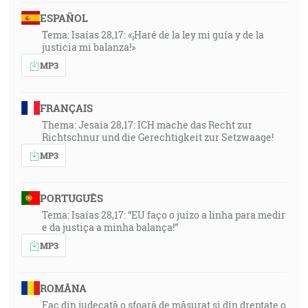
ESPAÑOL
Tema: Isaías 28,17: «¡Haré de la ley mi guía y de la
justicia mi balanza!»
MP3
FRANÇAIS
Thema: Jesaia 28,17: ICH mache das Recht zur
Richtschnur und die Gerechtigkeit zur Setzwaage!
MP3
PORTUGUÊS
Tema: Isaías 28,17: “EU faço o juizo a linha para medir
e da justiça a minha balança!”
MP3
ROMÂNA
Fac din judecată o sfoară de măsurat și din dreptate o