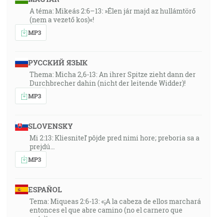
A téma: Mikeás 2:6–13: »Élen jár majd az hullámtörő
(nem a vezető kos)«!
MP3
РУССКИЙ ЯЗЫК
Thema: Micha 2,6-13: An ihrer Spitze zieht dann der
Durchbrecher dahin (nicht der leitende Widder)!
MP3
SLOVENSKY
Mi 2:13: Kliesniteľ pôjde pred nimi hore; preboria sa a
prejdú…
MP3
ESPAÑOL
Tema: Miqueas 2:6-13: «¡A la cabeza de ellos marchará
entonces el que abre camino (no el carnero que