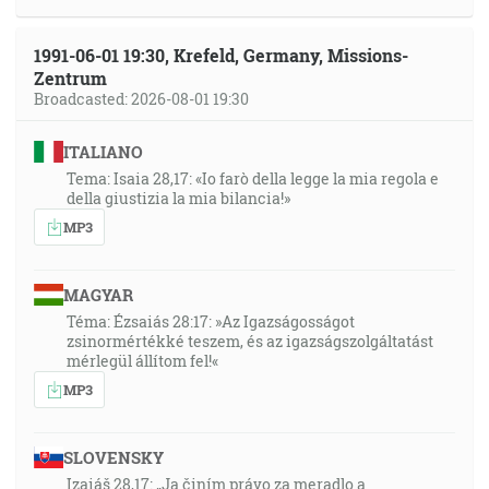
1991-06-01 19:30, Krefeld, Germany, Missions-
Zentrum
Broadcasted: 2026-08-01 19:30
ITALIANO
Tema: Isaia 28,17: «Io farò della legge la mia regola e
della giustizia la mia bilancia!»
MP3
MAGYAR
Téma: Ézsaiás 28:17: »Az Igazságosságot
zsinormértékké teszem, és az igazságszolgáltatást
mérlegül állítom fel!«
MP3
SLOVENSKY
Izaiáš 28,17: „Ja činím právo za meradlo a