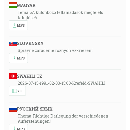
MAGYAR
Téma: »A különböző feltámadások megfelelő
kifejtése!«
MP3
SLOVENSKY
Správne zaradenie rôznych vzkriesení
MP3
SWAHILI TZ
2026-07-15-1991-02-03-15:00-Krefeld-SWAHILI
YT
РУССКИЙ ЯЗЫК
Thema: Richtige Darlegung der verschiedenen
Auferstehungen!
MP3