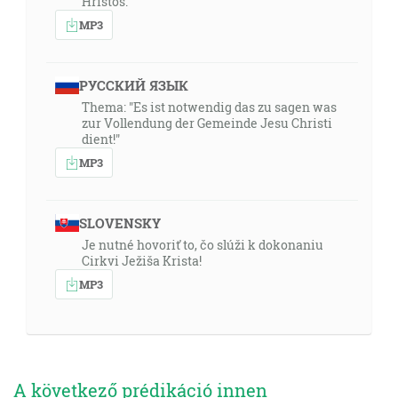
Hristos."
MP3
РУССКИЙ ЯЗЫК
Thema: "Es ist notwendig das zu sagen was
zur Vollendung der Gemeinde Jesu Christi
dient!"
MP3
SLOVENSKY
Je nutné hovoriť to, čo slúži k dokonaniu
Cirkvi Ježiša Krista!
MP3
A következő prédikáció innen