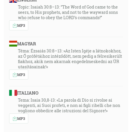
Topic: Isaiah 30:8–13: “The Word of God came to the
seers, to His prophets, and not to the wayward sons
who refuse to obey the LORD’s commands!”
MP3
MAGYAR
Téma: Ézsaiás 30:8–13: »Az Isten Igéje a látnokokhoz,
az Ő prófétáihoz intéződött, nem pedig a félresikerült
fiakhoz, akik nem akarnak engedelmeskedni az ÚR
utasításainak!«
MP3
ITALIANO
Tema: Isaia 30,8-13: «La parola di Dio si rivolse ai
veggenti, ai Suoi profeti, e non ai figli ribelli che non
vogliono obbedire alle istruzioni del Signore!»
MP3