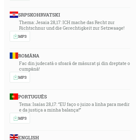
SRPSKOHRVATSKI
Thema: Jesaia 28,17: ICH mache das Recht zur
Richtschnur und die Gerechtigkeit zur Setzwaage!
MP3
ROMÂNA
Fac din judecată o sfoară de măsurat și din dreptate o
cumpănă!
MP3
PORTUGUÊS
Tema: Isaías 28,17: “EU faço o juizo a linha para medir
e da justiça a minha balança!”
MP3
ENGLISH