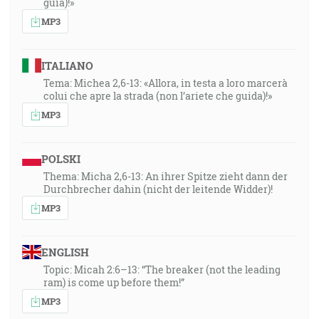
guía)!»
MP3
ITALIANO
Tema: Michea 2,6-13: «Allora, in testa a loro marcerà
colui che apre la strada (non l’ariete che guida)!»
MP3
POLSKI
Thema: Micha 2,6-13: An ihrer Spitze zieht dann der
Durchbrecher dahin (nicht der leitende Widder)!
MP3
ENGLISH
Topic: Micah 2:6–13: “The breaker (not the leading
ram) is come up before them!”
MP3