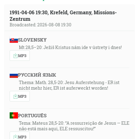
1991-04-06 19:30, Krefeld, Germany, Missions-
Zentrum
Broadcasted: 2026-08-08 19:30
SLOVENSKY
Mt 28,5–20: Ježiš Kristus nám ide v ústrety i dnes!
MP3
РУССКИЙ ЯЗЫК
Thema: Math. 28,5-20: Jesu Auferstehung - ER ist
nicht mehr hier, ER ist auferweckt worden!
MP3
PORTUGUÊS
Tema: Mateus 28,5-20: “A ressurreição de Jesus — ELE
não está mais aqui, ELE ressuscitou!”
MP3