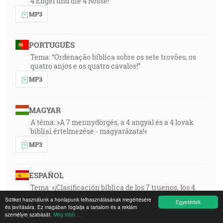
4 Engel und die 4 Rosse!
MP3
PORTUGUÊS
Tema: “Ordenação bíblica sobre os sete trovões, os
quatro anjos e os quatro cavalos!”
MP3
MAGYAR
A téma: »A 7 mennydörgés, a 4 angyal és a 4 lovak
bibliai értelmezése - magyarázata!«
MP3
ESPAÑOL
Tema: «¡Clasificación bíblica de los 7 truenos, los 4
ángeles y los 4 caballos!»
Sütiket használunk a honlapunk felhasználásának megértésére
Egyetértek
és javítására. Ez magában foglalja a tartalom és a reklám
MP3
személyre szabását.
Még több ...