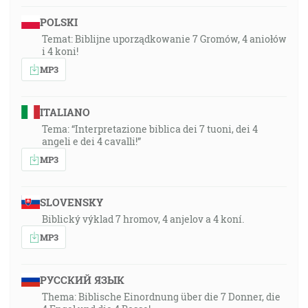
POLSKI
Temat: Biblijne uporządkowanie 7 Gromów, 4 aniołów
i 4 koni!
MP3
ITALIANO
Tema: “Interpretazione biblica dei 7 tuoni, dei 4
angeli e dei 4 cavalli!”
MP3
SLOVENSKY
Biblický výklad 7 hromov, 4 anjelov a 4 koní.
MP3
РУССКИЙ ЯЗЫК
Thema: Biblische Einordnung über die 7 Donner, die