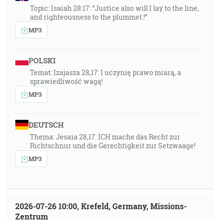
Topic: Isaiah 28:17: “Justice also will I lay to the line,
and righteousness to the plummet.!”
MP3
POLSKI
Temat: Izajasza 28,17: I uczynię prawo miarą, a
sprawiedliwość wagą!
MP3
DEUTSCH
Thema: Jesaia 28,17: ICH mache das Recht zur
Richtschnur und die Gerechtigkeit zur Setzwaage!
MP3
2026-07-26 10:00, Krefeld, Germany, Missions-
Zentrum