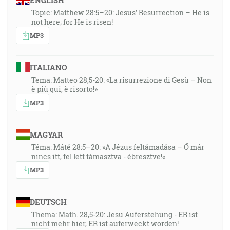
ENGLISH
Topic: Matthew 28:5–20: Jesus’ Resurrection – He is
not here; for He is risen!
MP3
ITALIANO
Tema: Matteo 28,5-20: «La risurrezione di Gesù – Non
è più qui, è risorto!»
MP3
MAGYAR
Téma: Máté 28:5–20: »A Jézus feltámadása – Ő már
nincs itt, fel lett támasztva - ébresztve!«
MP3
DEUTSCH
Thema: Math. 28,5-20: Jesu Auferstehung - ER ist
nicht mehr hier, ER ist auferweckt worden!