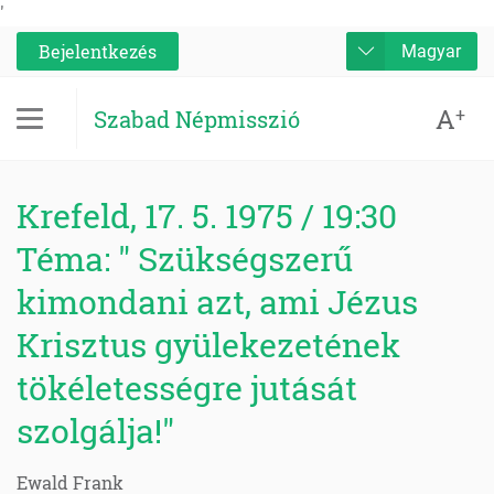
'
Bejelentkezés
Magyar
A
+
Szabad Népmisszió
Krefeld, 17. 5. 1975 / 19:30
Téma: " Szükségszerű
kimondani azt, ami Jézus
Krisztus gyülekezetének
tökéletességre jutását
szolgálja!"
Ewald Frank