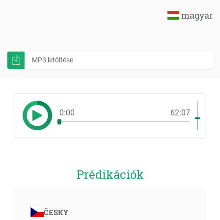
magyar
MP3 letöltése
0:00
62:07
Prédikációk
ČESKY