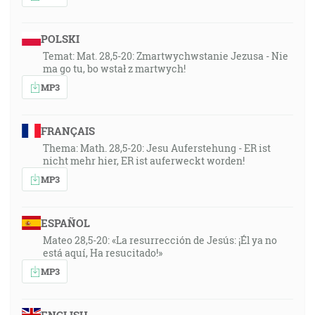
POLSKI
Temat: Mat. 28,5-20: Zmartwychwstanie Jezusa - Nie
ma go tu, bo wstał z martwych!
MP3
FRANÇAIS
Thema: Math. 28,5-20: Jesu Auferstehung - ER ist
nicht mehr hier, ER ist auferweckt worden!
MP3
ESPAÑOL
Mateo 28,5-20: «La resurrección de Jesús: ¡Él ya no
está aquí, Ha resucitado!»
MP3