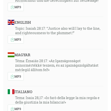
Richtschnur und die Gerechtigkeit zur Setzwaage!
MP3
ENGLISH
Topic: Isaiah 28:17: “Justice also will I lay to the line,
and righteousness to the plummet.!”
MP3
MAGYAR
Téma: Ézsaiás 28:17: »Az Igazságosságot
zsinormértékké teszem, és az igazságszolgáltatást
mérlegül állítom fel!«
MP3
ITALIANO
Tema: Isaia 28,17: «Io farò della legge la mia regola e
della giustizia la mia bilancia!»
MP3