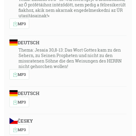
az Ő prófétáihoz intéződött, nem pedig a félresikerült
fiakhoz, akik nem akarnak engedelmeskedni az ÚR
utasításainak!«
MP3
DEUTSCH
Thema: Jesaia 30,8-13: Das Wort Gottes kam zu den
Sehern, zu Seinen Propheten und nicht zu den
missratenen Söhne die den Weisungen des HERRN
nicht gehorchen wollen!
MP3
DEUTSCH
MP3
ČESKY
MP3