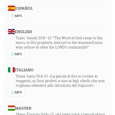
ESPAÑOL
MP3
ENGLISH
Topic: Isaiah 30:8–13: “The Word of God came to the
seers, to His prophets, and not to the wayward sons
who refuse to obey the LORD’s commands!”
MP3
ITALIANO
Tema: Isaia 30,8-13: «La parola di Dio si rivolse ai
veggenti, ai Suoi profeti, e non ai figli ribelli che non
vogliono obbedire alle istruzioni del Signore!»
MP3
MAGYAR
Téma: Ézsaiás 30:8–13: »Az Isten Igéje a látnokokhoz,