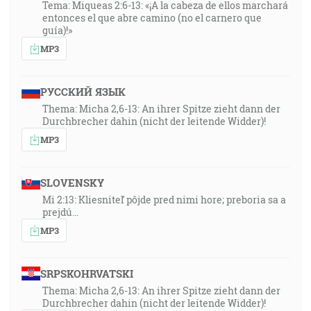
Tema: Miqueas 2:6-13: «¡A la cabeza de ellos marchará
entonces el que abre camino (no el carnero que
guía)!»
MP3
РУССКИЙ ЯЗЫК
Thema: Micha 2,6-13: An ihrer Spitze zieht dann der
Durchbrecher dahin (nicht der leitende Widder)!
MP3
SLOVENSKY
Mi 2:13: Kliesniteľ pôjde pred nimi hore; preboria sa a
prejdú…
MP3
SRPSKOHRVATSKI
Thema: Micha 2,6-13: An ihrer Spitze zieht dann der
Durchbrecher dahin (nicht der leitende Widder)!