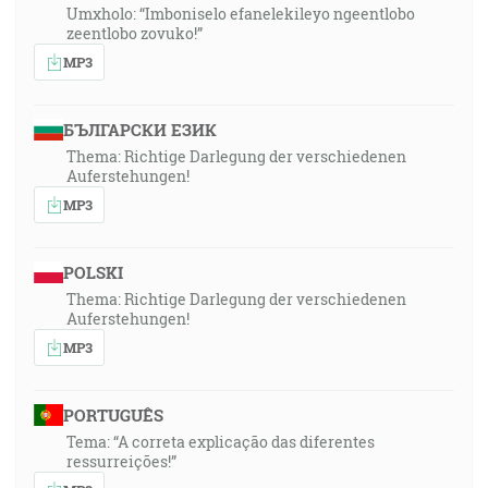
Umxholo: “Imboniselo efanelekileyo ngeentlobo
zeentlobo zovuko!”
MP3
БЪЛГАРСКИ ЕЗИК
Thema: Richtige Darlegung der verschiedenen
Auferstehungen!
MP3
POLSKI
Thema: Richtige Darlegung der verschiedenen
Auferstehungen!
MP3
PORTUGUÊS
Tema: “A correta explicação das diferentes
ressurreições!”