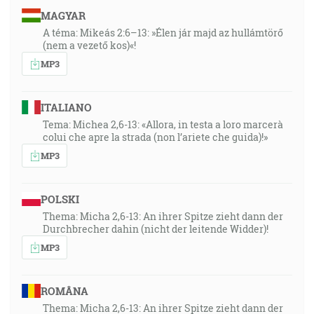
MAGYAR
A téma: Mikeás 2:6–13: »Élen jár majd az hullámtörő
(nem a vezető kos)«!
MP3
ITALIANO
Tema: Michea 2,6-13: «Allora, in testa a loro marcerà
colui che apre la strada (non l’ariete che guida)!»
MP3
POLSKI
Thema: Micha 2,6-13: An ihrer Spitze zieht dann der
Durchbrecher dahin (nicht der leitende Widder)!
MP3
ROMÂNA
Thema: Micha 2,6-13: An ihrer Spitze zieht dann der