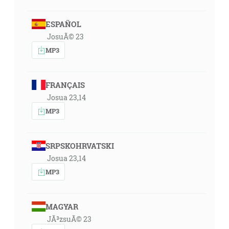
ESPAÑOL
JosuÃ© 23
MP3
FRANÇAIS
Josua 23,14
MP3
SRPSKOHRVATSKI
Josua 23,14
MP3
MAGYAR
JÃ³zsuÃ© 23