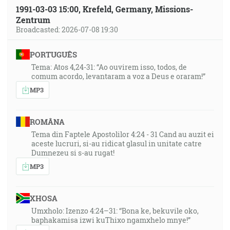
1991-03-03 15:00, Krefeld, Germany, Missions-
Zentrum
Broadcasted: 2026-07-08 19:30
PORTUGUÊS
Tema: Atos 4,24-31: “Ao ouvirem isso, todos, de
comum acordo, levantaram a voz a Deus e oraram!”
MP3
ROMÂNA
Tema din Faptele Apostolilor 4:24 - 31 Cand au auzit ei
aceste lucruri, si-au ridicat glasul in unitate catre
Dumnezeu si s-au rugat!
MP3
XHOSA
Umxholo: Izenzo 4:24–31: “Bona ke, bekuvile oko,
baphakamisa izwi kuThixo ngamxhelo mnye!”