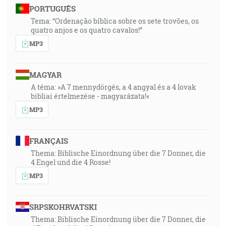
PORTUGUÊS
Tema: “Ordenação bíblica sobre os sete trovões, os
quatro anjos e os quatro cavalos!”
MP3
MAGYAR
A téma: »A 7 mennydörgés, a 4 angyal és a 4 lovak
bibliai értelmezése - magyarázata!«
MP3
FRANÇAIS
Thema: Biblische Einordnung über die 7 Donner, die
4 Engel und die 4 Rosse!
MP3
SRPSKOHRVATSKI
Thema: Biblische Einordnung über die 7 Donner, die