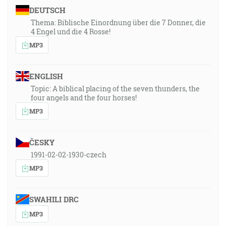
DEUTSCH
Thema: Biblische Einordnung über die 7 Donner, die
4 Engel und die 4 Rosse!
MP3
ENGLISH
Topic: A biblical placing of the seven thunders, the
four angels and the four horses!
MP3
ČESKY
1991-02-02-1930-czech
MP3
SWAHILI DRC
MP3