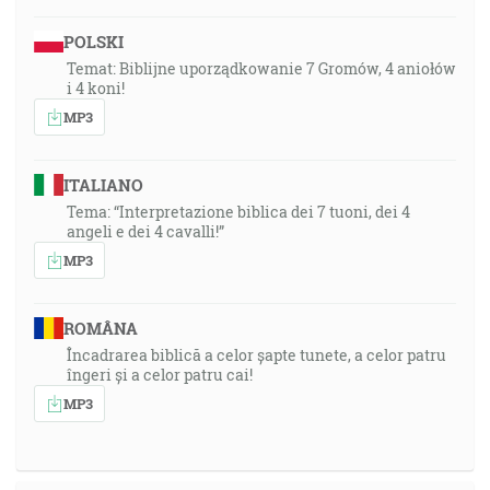
POLSKI
Temat: Biblijne uporządkowanie 7 Gromów, 4 aniołów
i 4 koni!
MP3
ITALIANO
Tema: “Interpretazione biblica dei 7 tuoni, dei 4
angeli e dei 4 cavalli!”
MP3
ROMÂNA
Încadrarea biblică a celor șapte tunete, a celor patru
îngeri și a celor patru cai!
MP3