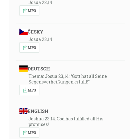
Josua 23,14
MP3
ČESKY
Josua 23,14
MP3
DEUTSCH
Thema: Josua 23,14: "Gott hat all Seine
Segensverheißungen erfüllt!"
MP3
ENGLISH
Joshua 23:14: God has fulfilled all His
promises!
MP3