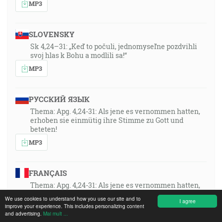
MP3
SLOVENSKY
Sk 4,24–31: „Keď to počuli, jednomyseľne pozdvihli
svoj hlas k Bohu a modlili sa!“
MP3
РУССКИЙ ЯЗЫК
Thema: Apg. 4,24-31: Als jene es vernommen hatten,
erhoben sie einmütig ihre Stimme zu Gott und
beteten!
MP3
FRANÇAIS
Thema: Apg. 4,24-31: Als jene es vernommen hatten,
erhoben sie einmütig ihre Stimme zu Gott und
We use cookies to understand how you use our site and to
I agree
beteten!
improve your experience. This includes personalizing content
and advertising.
Mai mult ...
MP3