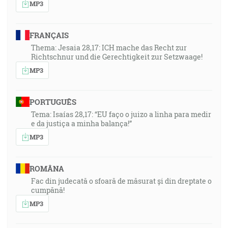
MP3
FRANÇAIS
Thema: Jesaia 28,17: ICH mache das Recht zur
Richtschnur und die Gerechtigkeit zur Setzwaage!
MP3
PORTUGUÊS
Tema: Isaías 28,17: “EU faço o juizo a linha para medir
e da justiça a minha balança!”
MP3
ROMÂNA
Fac din judecată o sfoară de măsurat și din dreptate o
cumpănă!
MP3