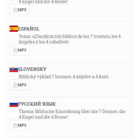
4 Engel und die 4 Rosse!
MP3
ESPAÑOL
Tema: «¡Clasificación bíblica de los 7 truenos, los 4
ángeles y los 4 caballos!»
MP3
SLOVENSKY
Biblický výklad 7 hromov, 4 anjelov a 4 koní.
MP3
РУССКИЙ ЯЗЫК
Thema: Biblische Einordnung über die 7 Donner, die
4 Engel und die 4 Rosse!
MP3