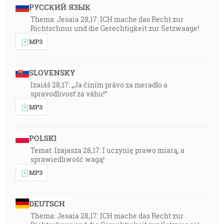
РУССКИЙ ЯЗЫК
Thema: Jesaia 28,17: ICH mache das Recht zur
Richtschnur und die Gerechtigkeit zur Setzwaage!
MP3
SLOVENSKY
Izaiáš 28,17: „Ja činím právo za meradlo a
spravodlivosť za váhu!“
MP3
POLSKI
Temat: Izajasza 28,17: I uczynię prawo miarą, a
sprawiedliwość wagą!
MP3
DEUTSCH
Thema: Jesaia 28,17: ICH mache das Recht zur