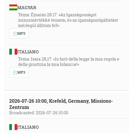
MAGYAR
Téma: Ézsaiás 28:17: »Az Igazságosságot
zsinormértékké teszem, és az igazságszolgáltatást
mérlegül állítom fel!«
MP3
ITALIANO
Tema: Isaia 28,17: «Io farò della legge la mia regola e
della giustizia la mia bilancia!»
MP3
2026-07-26 10:00, Krefeld, Germany, Missions-
Zentrum
Broadcasted: 2026-07-26 10:00
ITALIANO