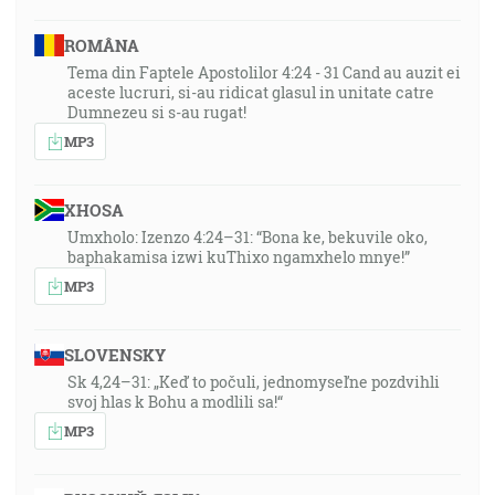
ROMÂNA
Tema din Faptele Apostolilor 4:24 - 31 Cand au auzit ei
aceste lucruri, si-au ridicat glasul in unitate catre
Dumnezeu si s-au rugat!
MP3
XHOSA
Umxholo: Izenzo 4:24–31: “Bona ke, bekuvile oko,
baphakamisa izwi kuThixo ngamxhelo mnye!”
MP3
SLOVENSKY
Sk 4,24–31: „Keď to počuli, jednomyseľne pozdvihli
svoj hlas k Bohu a modlili sa!“
MP3