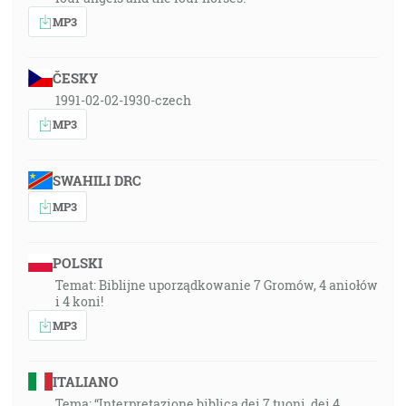
MP3
ČESKY
1991-02-02-1930-czech
MP3
SWAHILI DRC
MP3
POLSKI
Temat: Biblijne uporządkowanie 7 Gromów, 4 aniołów
i 4 koni!
MP3
ITALIANO
Tema: “Interpretazione biblica dei 7 tuoni, dei 4