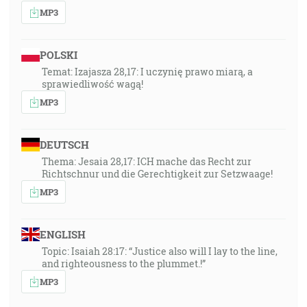
MP3
POLSKI
Temat: Izajasza 28,17: I uczynię prawo miarą, a
sprawiedliwość wagą!
MP3
DEUTSCH
Thema: Jesaia 28,17: ICH mache das Recht zur
Richtschnur und die Gerechtigkeit zur Setzwaage!
MP3
ENGLISH
Topic: Isaiah 28:17: “Justice also will I lay to the line,
and righteousness to the plummet.!”
MP3