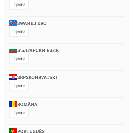
MP3
SWAHILI DRC
MP3
БЪЛГАРСКИ ЕЗИК
MP3
SRPSKOHRVATSKI
MP3
ROMÂNA
MP3
PORTUGUÊS