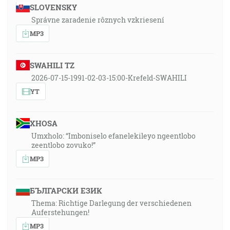
SLOVENSKY
Správne zaradenie rôznych vzkriesení
MP3
SWAHILI TZ
2026-07-15-1991-02-03-15:00-Krefeld-SWAHILI
YT
XHOSA
Umxholo: “Imboniselo efanelekileyo ngeentlobo
zeentlobo zovuko!”
MP3
БЪЛГАРСКИ ЕЗИК
Thema: Richtige Darlegung der verschiedenen
Auferstehungen!
MP3