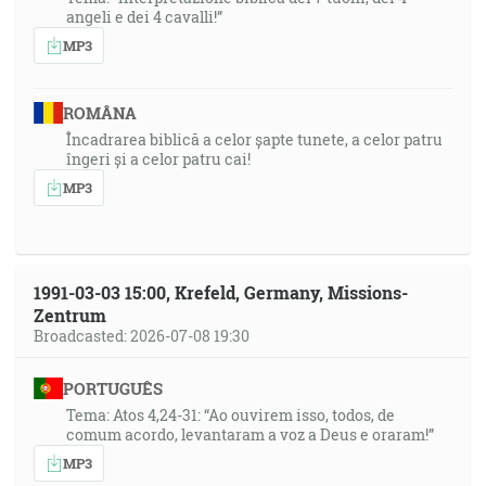
angeli e dei 4 cavalli!”
MP3
ROMÂNA
Încadrarea biblică a celor șapte tunete, a celor patru
îngeri și a celor patru cai!
MP3
1991-03-03 15:00, Krefeld, Germany, Missions-
Zentrum
Broadcasted: 2026-07-08 19:30
PORTUGUÊS
Tema: Atos 4,24-31: “Ao ouvirem isso, todos, de
comum acordo, levantaram a voz a Deus e oraram!”
MP3