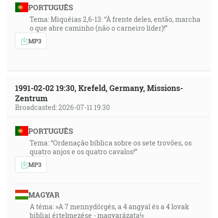
PORTUGUÊS
Tema: Miquéias 2,6-13: “À frente deles, então, marcha
o que abre caminho (não o carneiro líder)!”
MP3
1991-02-02 19:30, Krefeld, Germany, Missions-
Zentrum
Broadcasted: 2026-07-11 19:30
PORTUGUÊS
Tema: “Ordenação bíblica sobre os sete trovões, os
quatro anjos e os quatro cavalos!”
MP3
MAGYAR
A téma: »A 7 mennydörgés, a 4 angyal és a 4 lovak
bibliai értelmezése - magyarázata!«