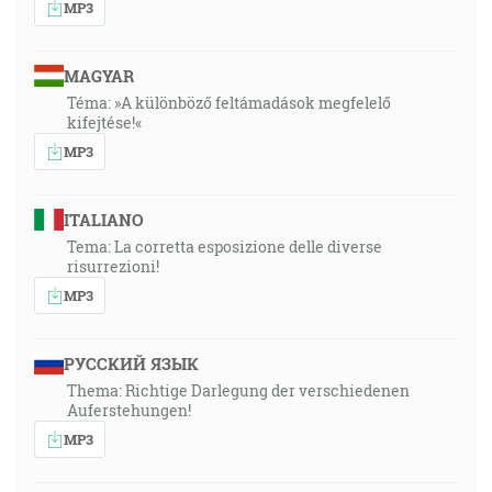
MP3
MAGYAR
Téma: »A különböző feltámadások megfelelő
kifejtése!«
MP3
ITALIANO
Tema: La corretta esposizione delle diverse
risurrezioni!
MP3
РУССКИЙ ЯЗЫК
Thema: Richtige Darlegung der verschiedenen
Auferstehungen!
MP3