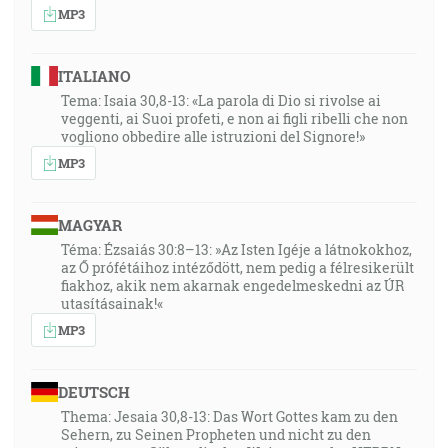
MP3
ITALIANO
Tema: Isaia 30,8-13: «La parola di Dio si rivolse ai
veggenti, ai Suoi profeti, e non ai figli ribelli che non
vogliono obbedire alle istruzioni del Signore!»
MP3
MAGYAR
Téma: Ézsaiás 30:8–13: »Az Isten Igéje a látnokokhoz,
az Ő prófétáihoz intéződött, nem pedig a félresikerült
fiakhoz, akik nem akarnak engedelmeskedni az ÚR
utasításainak!«
MP3
DEUTSCH
Thema: Jesaia 30,8-13: Das Wort Gottes kam zu den
Sehern, zu Seinen Propheten und nicht zu den