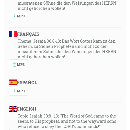
missratenen Söhne die den Weisungen des HERRN
nicht gehorchen wollen!
MP3
FRANÇAIS
Thema: Jesaia 30,8-13: Das Wort Gottes kam zu den
Sehern, zu Seinen Propheten und nicht zu den
missratenen Söhne die den Weisungen des HERRN
nicht gehorchen wollen!
MP3
ESPAÑOL
MP3
ENGLISH
Topic: Isaiah 30:8–13: “The Word of God came to the
seers, to His prophets, and not to the wayward sons
who refuse to obey the LORD’s commands!”