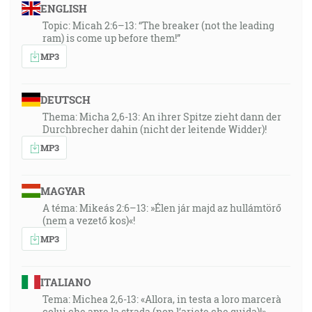
ENGLISH
Topic: Micah 2:6–13: “The breaker (not the leading
ram) is come up before them!”
MP3
DEUTSCH
Thema: Micha 2,6-13: An ihrer Spitze zieht dann der
Durchbrecher dahin (nicht der leitende Widder)!
MP3
MAGYAR
A téma: Mikeás 2:6–13: »Élen jár majd az hullámtörő
(nem a vezető kos)«!
MP3
ITALIANO
Tema: Michea 2,6-13: «Allora, in testa a loro marcerà
colui che apre la strada (non l’ariete che guida)!»