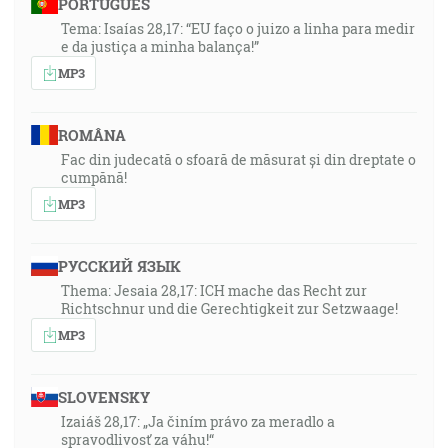
PORTUGUÊS
Tema: Isaías 28,17: “EU faço o juizo a linha para medir
e da justiça a minha balança!”
MP3
ROMÂNA
Fac din judecată o sfoară de măsurat și din dreptate o
cumpănă!
MP3
РУССКИЙ ЯЗЫК
Thema: Jesaia 28,17: ICH mache das Recht zur
Richtschnur und die Gerechtigkeit zur Setzwaage!
MP3
SLOVENSKY
Izaiáš 28,17: „Ja činím právo za meradlo a
spravodlivosť za váhu!“