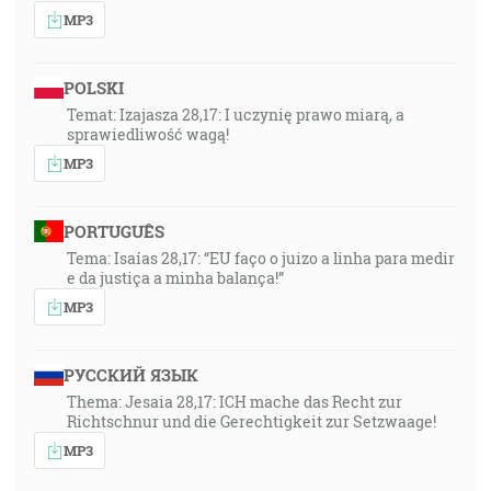
MP3
POLSKI
Temat: Izajasza 28,17: I uczynię prawo miarą, a
sprawiedliwość wagą!
MP3
PORTUGUÊS
Tema: Isaías 28,17: “EU faço o juizo a linha para medir
e da justiça a minha balança!”
MP3
РУССКИЙ ЯЗЫК
Thema: Jesaia 28,17: ICH mache das Recht zur
Richtschnur und die Gerechtigkeit zur Setzwaage!
MP3