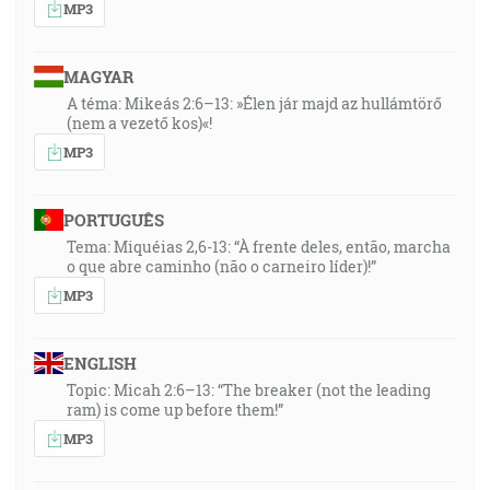
MP3
MAGYAR
A téma: Mikeás 2:6–13: »Élen jár majd az hullámtörő
(nem a vezető kos)«!
MP3
PORTUGUÊS
Tema: Miquéias 2,6-13: “À frente deles, então, marcha
o que abre caminho (não o carneiro líder)!”
MP3
ENGLISH
Topic: Micah 2:6–13: “The breaker (not the leading
ram) is come up before them!”
MP3