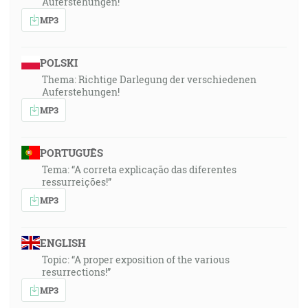
Auferstehungen!
MP3
POLSKI
Thema: Richtige Darlegung der verschiedenen
Auferstehungen!
MP3
PORTUGUÊS
Tema: “A correta explicação das diferentes
ressurreições!”
MP3
ENGLISH
Topic: “A proper exposition of the various
resurrections!”
MP3