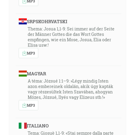
MP3
SRPSKOHRVATSKI
Thema: Josua 1,1-9: Sei immer auf der Seite
der Männer Gottes die das Wort Gottes
empfingen, wie ein Mose, Josua, Elia oder
Elisa usw.!
MP3
MAGYAR
A téma: Józsué 1:1–9: »Légy mindig Isten
azon embereinek oldalán, akik úgy kapták
vagy részesültek Isten Szavában, ahogyan
Mózes, Józsué, Ilyés vagy Elizeus stb.!»
MP3
ITALIANO
Tema: Giosuè 1,1-9: «Stai sempre dalla parte