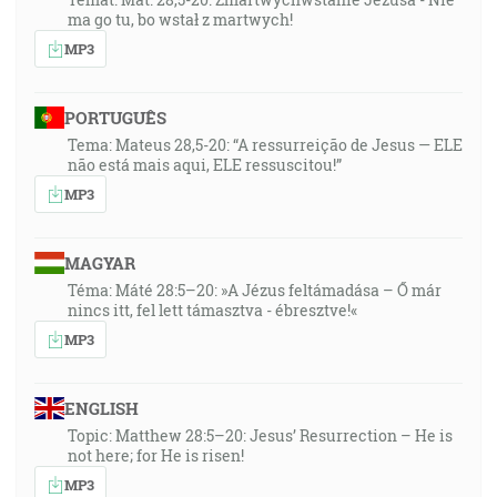
ma go tu, bo wstał z martwych!
MP3
PORTUGUÊS
Tema: Mateus 28,5-20: “A ressurreição de Jesus — ELE
não está mais aqui, ELE ressuscitou!”
MP3
MAGYAR
Téma: Máté 28:5–20: »A Jézus feltámadása – Ő már
nincs itt, fel lett támasztva - ébresztve!«
MP3
ENGLISH
Topic: Matthew 28:5–20: Jesus’ Resurrection – He is
not here; for He is risen!
MP3