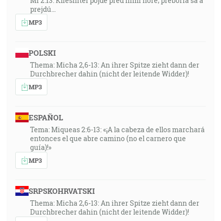
Mi 2:13: Kliesniteľ pôjde pred nimi hore; preboria sa a
prejdú…
MP3
POLSKI
Thema: Micha 2,6-13: An ihrer Spitze zieht dann der
Durchbrecher dahin (nicht der leitende Widder)!
MP3
ESPAÑOL
Tema: Miqueas 2:6-13: «¡A la cabeza de ellos marchará
entonces el que abre camino (no el carnero que
guía)!»
MP3
SRPSKOHRVATSKI
Thema: Micha 2,6-13: An ihrer Spitze zieht dann der
Durchbrecher dahin (nicht der leitende Widder)!