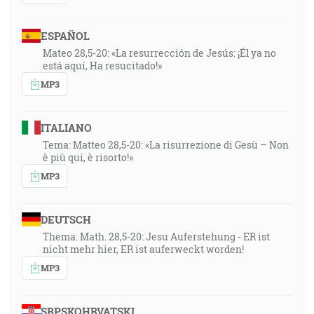
ESPAÑOL
Mateo 28,5-20: «La resurrección de Jesús: ¡Él ya no
está aquí, Ha resucitado!»
MP3
ITALIANO
Tema: Matteo 28,5-20: «La risurrezione di Gesù – Non
è più qui, è risorto!»
MP3
DEUTSCH
Thema: Math. 28,5-20: Jesu Auferstehung - ER ist
nicht mehr hier, ER ist auferweckt worden!
MP3
SRPSKOHRVATSKI