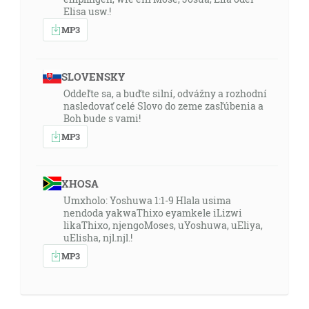
Elisa usw.!
MP3
SLOVENSKY
Oddeľte sa, a buďte silní, odvážny a rozhodní
nasledovať celé Slovo do zeme zasľúbenia a
Boh bude s vami!
MP3
XHOSA
Umxholo: Yoshuwa 1:1-9 Hlala usima
nendoda yakwaThixo eyamkele iLizwi
likaThixo, njengoMoses, uYoshuwa, uEliya,
uElisha, njl.njl.!
MP3