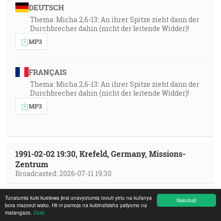
DEUTSCH
Thema: Micha 2,6-13: An ihrer Spitze zieht dann der
Durchbrecher dahin (nicht der leitende Widder)!
MP3
FRANÇAIS
Thema: Micha 2,6-13: An ihrer Spitze zieht dann der
Durchbrecher dahin (nicht der leitende Widder)!
MP3
1991-02-02 19:30, Krefeld, Germany, Missions-
Zentrum
Broadcasted: 2026-07-11 19:30
FRANÇAIS
Tunatumia kuki kuelewa jinsi unavyotumia tovuti yetu na kufanya
Nakubali
bora mazoezi wako. Hii ni pamoja na kubinafsisha yaliyomo na
Thema: Biblische Einordnung über die 7 Donner, die
matangazo.
Zaidi
4 Engel und die 4 Rosse!