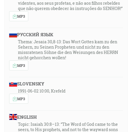
videntes, aos seus profetas, e não aos filhos rebeldes
que não querem obedecer às instruções do SENHOR!”
MP3
РУССКИЙ ЯЗЫК
Thema: Jesaia 30,8-13: Das Wort Gottes kam zu den
Sehern, zu Seinen Propheten und nicht zu den
missratenen Söhne die den Weisungen des HERRN
nicht gehorchen wollen!
MP3
SLOVENSKY
1991-06-02 10:00, Krefeld
MP3
ENGLISH
Topic: Isaiah 30:8–13: “The Word of God came to the
seers, to His prophets, and not to the wayward sons