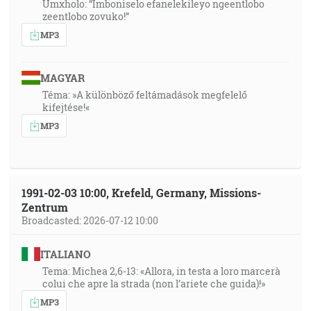
Umxholo: “Imboniselo efanelekileyo ngeentlobo
zeentlobo zovuko!”
MP3
MAGYAR
Téma: »A különböző feltámadások megfelelő
kifejtése!«
MP3
1991-02-03 10:00, Krefeld, Germany, Missions-
Zentrum
Broadcasted: 2026-07-12 10:00
ITALIANO
Tema: Michea 2,6-13: «Allora, in testa a loro marcerà
colui che apre la strada (non l’ariete che guida)!»
MP3