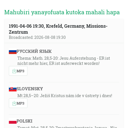
Mahubiri yanayofuata kutoka mahali hapa
1991-04-06 19:30, Krefeld, Germany, Missions-
Zentrum
Broadcasted: 2026-08-08 19:30
РУССКИЙ ЯЗЫК
Thema: Math. 28,5-20: Jesu Auferstehung - ER ist
nicht mehr hier, ER ist auferweckt worden!
MP3
SLOVENSKY
Mt 28,5–20: Ježiš Kristus nám ide v ústrety i dnes!
MP3
POLSKI
Temat: Mat. 28,5-20: Zmartwychwstanie Jezusa - Nie