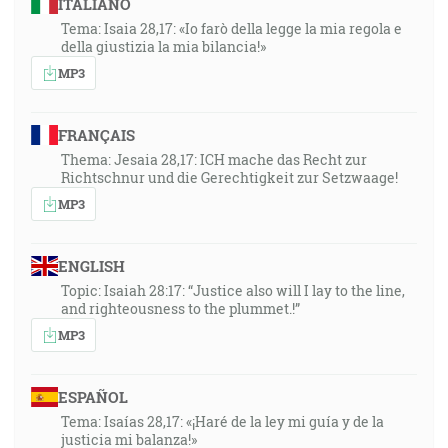
ITALIANO
Tema: Isaia 28,17: «Io farò della legge la mia regola e
della giustizia la mia bilancia!»
MP3
FRANÇAIS
Thema: Jesaia 28,17: ICH mache das Recht zur
Richtschnur und die Gerechtigkeit zur Setzwaage!
MP3
ENGLISH
Topic: Isaiah 28:17: “Justice also will I lay to the line,
and righteousness to the plummet.!”
MP3
ESPAÑOL
Tema: Isaías 28,17: «¡Haré de la ley mi guía y de la
justicia mi balanza!»