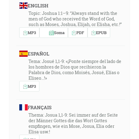
ENGLISH
Topic: Joshua 1:1–9: “Always stand with the
men of God who received the Word of God,
such as Moses, Joshua, Elijah, or Elisha, etc.!”
MP3
Soma
PDF
EPUB
ESPAÑOL
Tema: Josué 1,1-9: «¡Ponte siempre del lado de
los hombres de Dios que recibieron la
Palabra de Dios, como Moisés, Josué, Elías o
Eliseo...!»
MP3
FRANÇAIS
Thema: Josua 1,1-9: Sei immer auf der Seite
der Männer Gottes die das Wort Gottes
empfingen, wie ein Mose, Josua, Elia oder
Elisa usw.!