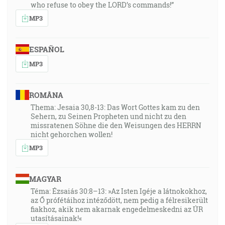
who refuse to obey the LORD’s commands!”
MP3
ESPAÑOL
MP3
ROMÂNA
Thema: Jesaia 30,8-13: Das Wort Gottes kam zu den
Sehern, zu Seinen Propheten und nicht zu den
missratenen Söhne die den Weisungen des HERRN
nicht gehorchen wollen!
MP3
MAGYAR
Téma: Ézsaiás 30:8–13: »Az Isten Igéje a látnokokhoz,
az Ő prófétáihoz intéződött, nem pedig a félresikerült
fiakhoz, akik nem akarnak engedelmeskedni az ÚR
utasításainak!«