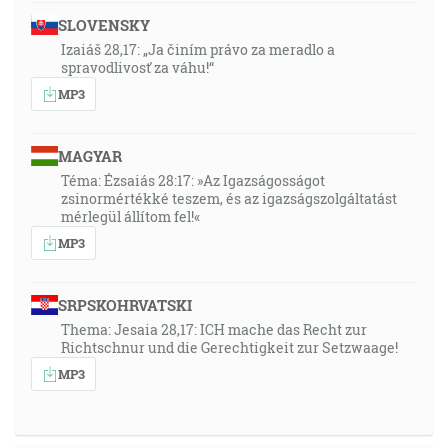
SLOVENSKY
Izaiáš 28,17: „Ja činím právo za meradlo a
spravodlivosť za váhu!“
MP3
MAGYAR
Téma: Ézsaiás 28:17: »Az Igazságosságot
zsinormértékké teszem, és az igazságszolgáltatást
mérlegül állítom fel!«
MP3
SRPSKOHRVATSKI
Thema: Jesaia 28,17: ICH mache das Recht zur
Richtschnur und die Gerechtigkeit zur Setzwaage!
MP3