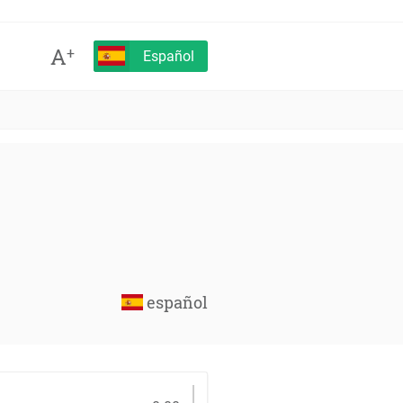
A
+
Español
español