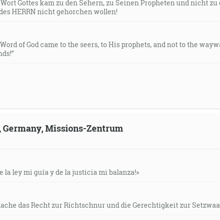
s Wort Gottes kam zu den Sehern, zu Seinen Propheten und nicht zu
des HERRN nicht gehorchen wollen!
e Word of God came to the seers, to His prophets, and not to the way
ds!”
ld, Germany, Missions-Zentrum
e la ley mi guía y de la justicia mi balanza!»
mache das Recht zur Richtschnur und die Gerechtigkeit zur Setzwaa