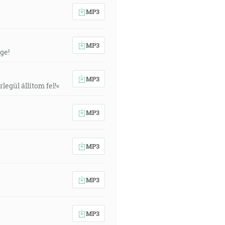
MP3
MP3
ge!
MP3
egül állítom fel!«
MP3
MP3
MP3
MP3