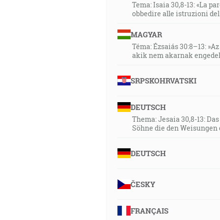
Tema: Isaia 30,8-13: «La paro
obbedire alle istruzioni de
MAGYAR
Téma: Ézsaiás 30:8–13: »Az 
akik nem akarnak engedel
SRPSKOHRVATSKI
DEUTSCH
Thema: Jesaia 30,8-13: Da
Söhne die den Weisungen 
DEUTSCH
ČESKY
FRANÇAIS