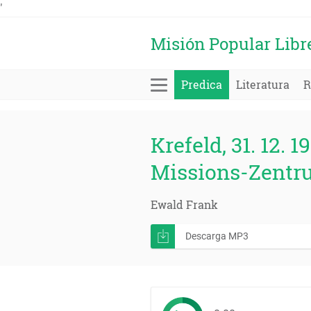
'
Misión Popular Libr
Predica
Literatura
R
Krefeld, 31. 12. 1
Missions-Zentr
Ewald Frank
Descarga MP3