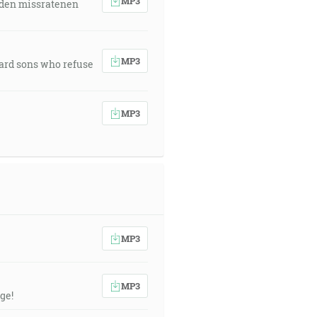
MP3
 den missratenen
MP3
ward sons who refuse
MP3
MP3
MP3
ge!