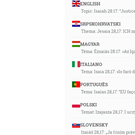
ENGLISH
Topic: Isaiah 28:17: “Justic
SRPSKOHRVATSKI
Thema: Jesaia 28,17: ICH 
MAGYAR
Téma: Ézsaiás 28:17: »Az I
ITALIANO
Tema: Isaia 28,17: «Io farò d
PORTUGUÊS
Tema: Isaías 28,17: “EU faç
POLSKI
Temat: Izajasza 28,17: I u
SLOVENSKY
Izaiáš 28,17: „Ja činím prá