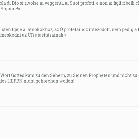
la di Dio si rivolse ai veggenti, ai Suoi profeti, e non ai figli ribelli
l Signore!»
Isten Igéje a látnokokhoz, az Ő prófétáihoz intéződött, nem pedig a f
meskedni az ÚR utasításainak!«
s Wort Gottes kam zu den Sehern, zu Seinen Propheten und nicht zu
des HERRN nicht gehorchen wollen!