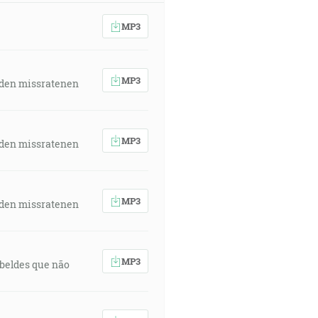
MP3
MP3
 den missratenen
MP3
 den missratenen
MP3
 den missratenen
MP3
rebeldes que não