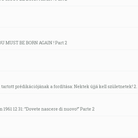
YOU MUST BE BORN AGAIN ! Part 2
 tartott prédikációjának a fordítása: Nektek újjá kell születnetek! 2.
 1961 12 31: “Dovete nascere di nuovo!” Parte 2