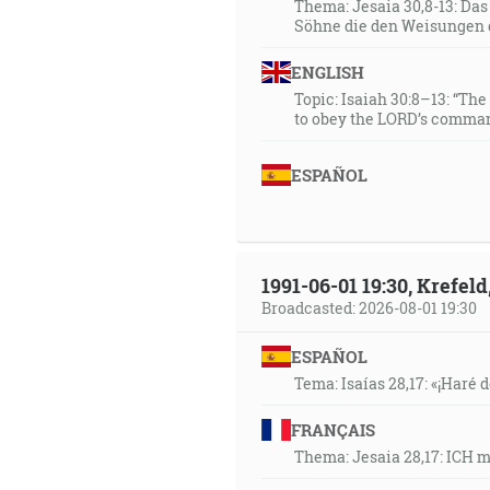
Thema: Jesaia 30,8-13: Da
Söhne die den Weisungen 
ENGLISH
Topic: Isaiah 30:8–13: “Th
to obey the LORD’s comman
ESPAÑOL
1991-06-01 19:30, Krefe
Broadcasted: 2026-08-01 19:30
ESPAÑOL
Tema: Isaías 28,17: «¡Haré d
FRANÇAIS
Thema: Jesaia 28,17: ICH 