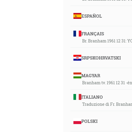
ESPAÑOL
FRANÇAIS
Br. Branham 1961 12 31: 
SRPSKOHRVATSKI
MAGYAR
Branham tv. 1961 12 31 -én
ITALIANO
Traduzione di Fr. Branham
POLSKI