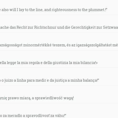
e also will I lay to the line, and righteousness to the plummet.!”
mache das Recht zur Richtschnur und die Gerechtigkeit zur Setzwaa
gazságosságot zsinormértékké teszem, és az igazságszolgáltatást mérl
ella legge la mia regola e della giustizia la mia bilancia!»
o o juizo a linha para medir e da justiça a minha balança!”
czynię prawo miarą, a sprawiedliwość wagą!
vo za meradlo a spravodlivosť za váhu!“