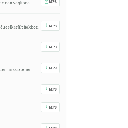
MP3
 che non vogliono
MP3
élresikerült fiakhoz,
MP3
MP3
 den missratenen
MP3
MP3