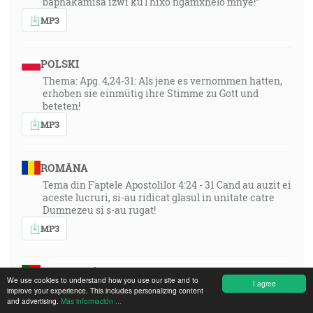
baphakamisa izwi kuThixo ngamxhelo mnye!”
MP3
POLSKI
Thema: Apg. 4,24-31: Als jene es vernommen hatten,
erhoben sie einmütig ihre Stimme zu Gott und
beteten!
MP3
ROMÂNA
Tema din Faptele Apostolilor 4:24 - 31 Cand au auzit ei
aceste lucruri, si-au ridicat glasul in unitate catre
Dumnezeu si s-au rugat!
MP3
PORTUGUÊS
We use cookies to understand how you use our site and to
I agree
Tema: Atos 4,24-31: “Ao ouvirem isso, todos, de
improve your experience. This includes personalizing content
comum acordo, levantaram a voz a Deus e oraram!”
and advertising.
Más información ...