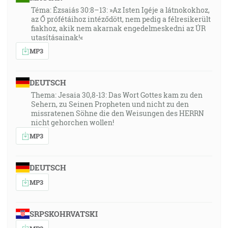
Téma: Ézsaiás 30:8–13: »Az Isten Igéje a látnokokhoz,
az Ő prófétáihoz intéződött, nem pedig a félresikerült
fiakhoz, akik nem akarnak engedelmeskedni az ÚR
utasításainak!«
MP3
DEUTSCH
Thema: Jesaia 30,8-13: Das Wort Gottes kam zu den
Sehern, zu Seinen Propheten und nicht zu den
missratenen Söhne die den Weisungen des HERRN
nicht gehorchen wollen!
MP3
DEUTSCH
MP3
SRPSKOHRVATSKI