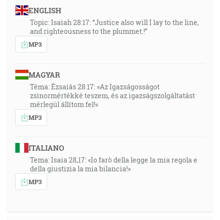
ENGLISH
Topic: Isaiah 28:17: “Justice also will I lay to the line,
and righteousness to the plummet.!”
MP3
MAGYAR
Téma: Ézsaiás 28:17: »Az Igazságosságot
zsinormértékké teszem, és az igazságszolgáltatást
mérlegül állítom fel!«
MP3
ITALIANO
Tema: Isaia 28,17: «Io farò della legge la mia regola e
della giustizia la mia bilancia!»
MP3