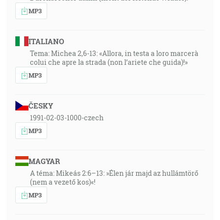
MP3
ITALIANO
Tema: Michea 2,6-13: «Allora, in testa a loro marcerà
colui che apre la strada (non l’ariete che guida)!»
MP3
ČESKY
1991-02-03-1000-czech
MP3
MAGYAR
A téma: Mikeás 2:6–13: »Élen jár majd az hullámtörő
(nem a vezető kos)«!
MP3