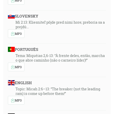
MP3
SLOVENSKY
Mi 2:13: Kliesniteľ pôjde pred nimi hore; preboria sa a
prejdú…
MP3
PORTUGUÊS
Tema: Miquéias 2,6-13: “À frente deles, então, marcha
o que abre caminho (não o carneiro líder)!”
MP3
ENGLISH
Topic: Micah 2:6–13: “The breaker (not the leading
ram) is come up before them!”
MP3