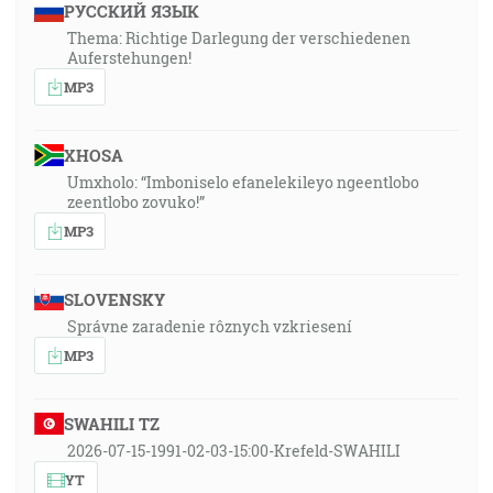
РУССКИЙ ЯЗЫК
Thema: Richtige Darlegung der verschiedenen
Auferstehungen!
MP3
XHOSA
Umxholo: “Imboniselo efanelekileyo ngeentlobo
zeentlobo zovuko!”
MP3
SLOVENSKY
Správne zaradenie rôznych vzkriesení
MP3
SWAHILI TZ
2026-07-15-1991-02-03-15:00-Krefeld-SWAHILI
YT