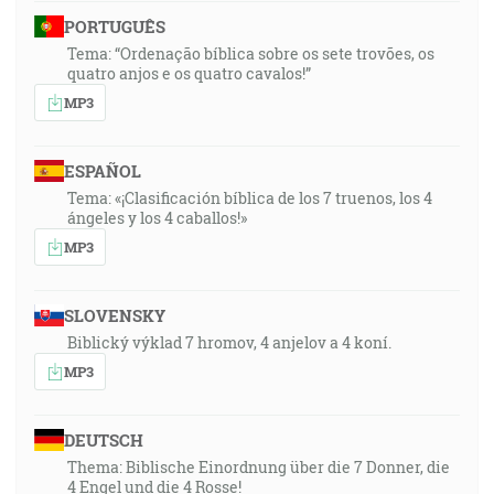
PORTUGUÊS
Tema: “Ordenação bíblica sobre os sete trovões, os
quatro anjos e os quatro cavalos!”
MP3
ESPAÑOL
Tema: «¡Clasificación bíblica de los 7 truenos, los 4
ángeles y los 4 caballos!»
MP3
SLOVENSKY
Biblický výklad 7 hromov, 4 anjelov a 4 koní.
MP3
DEUTSCH
Thema: Biblische Einordnung über die 7 Donner, die
4 Engel und die 4 Rosse!