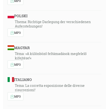
MP3
POLSKI
Thema: Richtige Darlegung der verschiedenen
Auferstehungen!
MP3
MAGYAR
Téma: »A különböző feltámadások megfelelő
kifejtése!«
MP3
ITALIANO
Tema: La corretta esposizione delle diverse
risurrezioni!
MP3