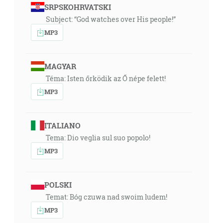
SRPSKOHRVATSKI
Subject: “God watches over His people!”
MP3
MAGYAR
Téma: Isten őrködik az Ő népe felett!
MP3
ITALIANO
Tema: Dio veglia sul suo popolo!
MP3
POLSKI
Temat: Bóg czuwa nad swoim ludem!
MP3