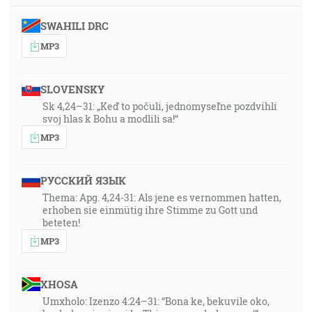
SWAHILI DRC
MP3
SLOVENSKY
Sk 4,24–31: „Keď to počuli, jednomyseľne pozdvihli
svoj hlas k Bohu a modlili sa!“
MP3
РУССКИЙ ЯЗЫК
Thema: Apg. 4,24-31: Als jene es vernommen hatten,
erhoben sie einmütig ihre Stimme zu Gott und
beteten!
MP3
XHOSA
Umxholo: Izenzo 4:24–31: “Bona ke, bekuvile oko,