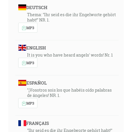
DEUTSCH
Thema: "Ihr seid es die ihr Engelworte gehört
habt!" NR. 1.
MP3
ENGLISH
It is you who have heard angels' words! Nr. 1
MP3
ESPAÑOL
"¡Vosotros sois los que habéis oído palabras
de ángeles! NR. 1.
MP3
FRANÇAIS
"Ihr seid es die ihr Engelworte gehört habt!"