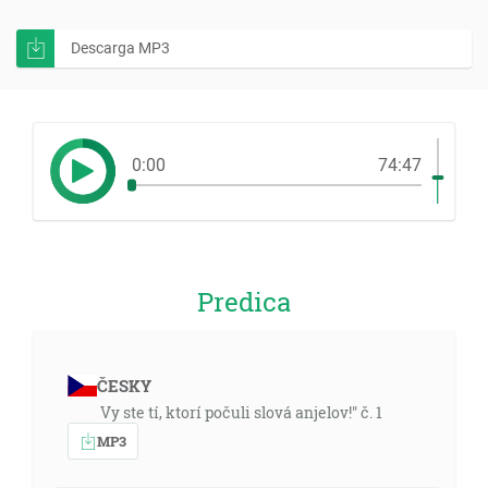
Descarga MP3
0:00
74:47
Predica
ČESKY
Vy ste tí, ktorí počuli slová anjelov!" č. 1
MP3