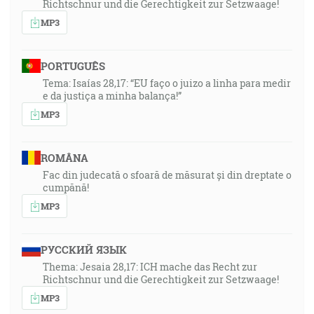
Richtschnur und die Gerechtigkeit zur Setzwaage!
MP3
PORTUGUÊS
Tema: Isaías 28,17: “EU faço o juizo a linha para medir
e da justiça a minha balança!”
MP3
ROMÂNA
Fac din judecată o sfoară de măsurat și din dreptate o
cumpănă!
MP3
РУССКИЙ ЯЗЫК
Thema: Jesaia 28,17: ICH mache das Recht zur
Richtschnur und die Gerechtigkeit zur Setzwaage!
MP3