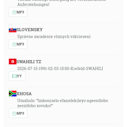
Auferstehungen!
MP3
SLOVENSKY
Správne zaradenie rôznych vzkriesení
MP3
SWAHILI TZ
2026-07-15-1991-02-03-15:00-Krefeld-SWAHILI
YT
XHOSA
Umxholo: “Imboniselo efanelekileyo ngeentlobo
zeentlobo zovuko!”
MP3