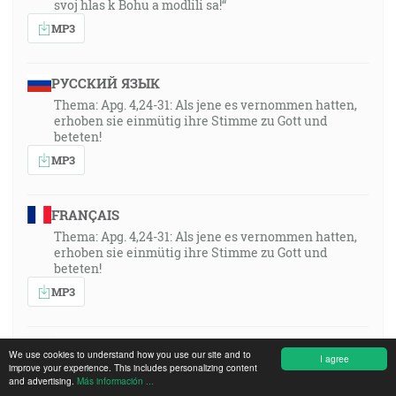
svoj hlas k Bohu a modlili sa!“
MP3
РУССКИЙ ЯЗЫК
Thema: Apg. 4,24-31: Als jene es vernommen hatten,
erhoben sie einmütig ihre Stimme zu Gott und
beteten!
MP3
FRANÇAIS
Thema: Apg. 4,24-31: Als jene es vernommen hatten,
erhoben sie einmütig ihre Stimme zu Gott und
beteten!
MP3
POLSKI
We use cookies to understand how you use our site and to
I agree
Thema: Apg. 4,24-31: Als jene es vernommen hatten,
improve your experience. This includes personalizing content
and advertising.
Más información ...
erhoben sie einmütig ihre Stimme zu Gott und