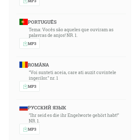
MP3
PORTUGUÊS
Tema: Vocês são aqueles que ouviram as
palavras de anjos! NR. 1.
MP3
ROMÂNA
"Voi sunteti aceia, care ati auzit cuvintele
ingerilor." nr. 1
MP3
РУССКИЙ ЯЗЫК
"Ihr seid es die ihr Engelworte gehört habt!"
NR. 1.
MP3