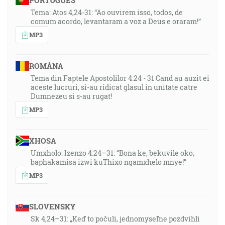
PORTUGUÊS
Tema: Atos 4,24-31: “Ao ouvirem isso, todos, de
comum acordo, levantaram a voz a Deus e oraram!”
MP3
ROMÂNA
Tema din Faptele Apostolilor 4:24 - 31 Cand au auzit ei
aceste lucruri, si-au ridicat glasul in unitate catre
Dumnezeu si s-au rugat!
MP3
XHOSA
Umxholo: Izenzo 4:24–31: “Bona ke, bekuvile oko,
baphakamisa izwi kuThixo ngamxhelo mnye!”
MP3
SLOVENSKY
Sk 4,24–31: „Keď to počuli, jednomyseľne pozdvihli