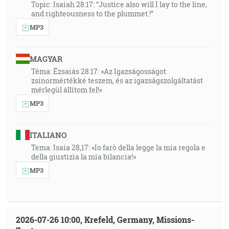
Topic: Isaiah 28:17: “Justice also will I lay to the line,
and righteousness to the plummet.!”
MP3
MAGYAR
Téma: Ézsaiás 28:17: »Az Igazságosságot
zsinormértékké teszem, és az igazságszolgáltatást
mérlegül állítom fel!«
MP3
ITALIANO
Tema: Isaia 28,17: «Io farò della legge la mia regola e
della giustizia la mia bilancia!»
MP3
2026-07-26 10:00, Krefeld, Germany, Missions-