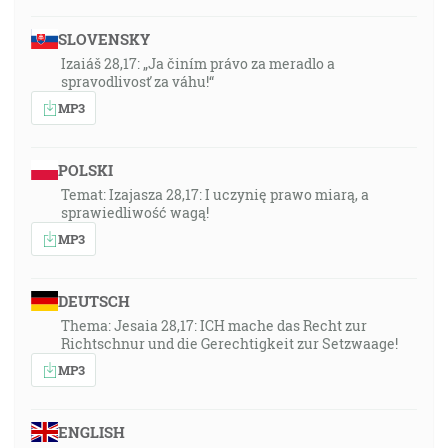
SLOVENSKY
Izaiáš 28,17: „Ja činím právo za meradlo a
spravodlivosť za váhu!“
MP3
POLSKI
Temat: Izajasza 28,17: I uczynię prawo miarą, a
sprawiedliwość wagą!
MP3
DEUTSCH
Thema: Jesaia 28,17: ICH mache das Recht zur
Richtschnur und die Gerechtigkeit zur Setzwaage!
MP3
ENGLISH