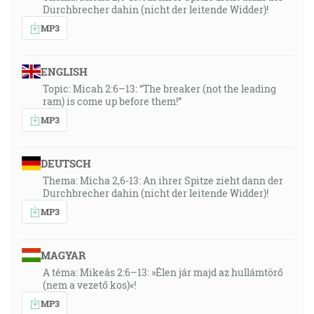
Durchbrecher dahin (nicht der leitende Widder)!
MP3
ENGLISH
Topic: Micah 2:6–13: “The breaker (not the leading
ram) is come up before them!”
MP3
DEUTSCH
Thema: Micha 2,6-13: An ihrer Spitze zieht dann der
Durchbrecher dahin (nicht der leitende Widder)!
MP3
MAGYAR
A téma: Mikeás 2:6–13: »Élen jár majd az hullámtörő
(nem a vezető kos)«!
MP3