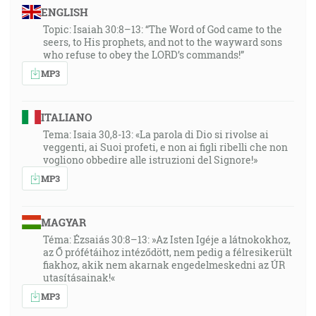
ENGLISH
Topic: Isaiah 30:8–13: “The Word of God came to the
seers, to His prophets, and not to the wayward sons
who refuse to obey the LORD’s commands!”
MP3
ITALIANO
Tema: Isaia 30,8-13: «La parola di Dio si rivolse ai
veggenti, ai Suoi profeti, e non ai figli ribelli che non
vogliono obbedire alle istruzioni del Signore!»
MP3
MAGYAR
Téma: Ézsaiás 30:8–13: »Az Isten Igéje a látnokokhoz,
az Ő prófétáihoz intéződött, nem pedig a félresikerült
fiakhoz, akik nem akarnak engedelmeskedni az ÚR
utasításainak!«
MP3