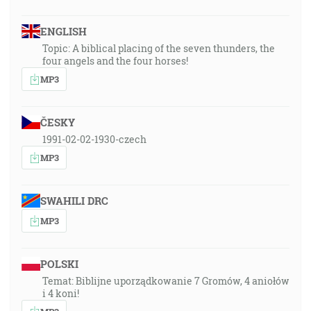
ENGLISH
Topic: A biblical placing of the seven thunders, the
four angels and the four horses!
MP3
ČESKY
1991-02-02-1930-czech
MP3
SWAHILI DRC
MP3
POLSKI
Temat: Biblijne uporządkowanie 7 Gromów, 4 aniołów
i 4 koni!