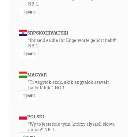
NR. 1.
MP3
SRPSKOHRVATSKI
"Ihr seid es die ihr Engelworte gehört habt!"
NR. 1.
MP3
MAGYAR
"Ti vagytok azok, akik angyalok szavait
hallottátok!". NO. 1
MP3
POLSKI
"Wy to jesteście tymi, którzy słyszeli słowa
anioła!" NR. 1.