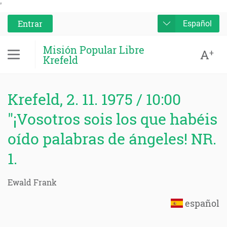
'
Entrar
Español
Misión Popular Libre
A
+
Krefeld
Krefeld, 2. 11. 1975 / 10:00
"¡Vosotros sois los que habéis
oído palabras de ángeles! NR.
1.
Ewald Frank
español