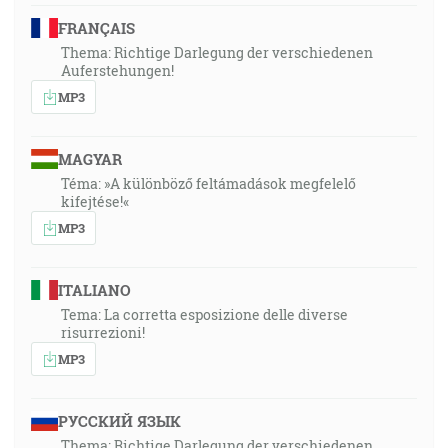
FRANÇAIS
Thema: Richtige Darlegung der verschiedenen
Auferstehungen!
MP3
MAGYAR
Téma: »A különböző feltámadások megfelelő
kifejtése!«
MP3
ITALIANO
Tema: La corretta esposizione delle diverse
risurrezioni!
MP3
РУССКИЙ ЯЗЫК
Thema: Richtige Darlegung der verschiedenen