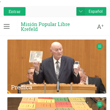
'
Entrar
Español
Misión Popular Libre
A
+
Krefeld
Predica