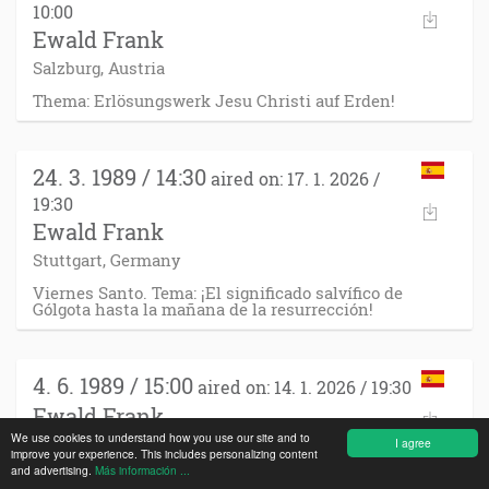
10:00
Ewald Frank
Salzburg, Austria
Thema: Erlösungswerk Jesu Christi auf Erden!
24. 3. 1989 / 14:30
aired on: 17. 1. 2026 /
19:30
Ewald Frank
Stuttgart, Germany
Viernes Santo. Tema: ¡El significado salvífico de
Gólgota hasta la mañana de la resurrección!
4. 6. 1989 / 15:00
aired on: 14. 1. 2026 / 19:30
Ewald Frank
We use cookies to understand how you use our site and to
Krefeld, Germany
I agree
improve your experience. This includes personalizing content
and advertising.
Más información ...
Tema: Isaías 51:12-14: "¡Muy pronto el que está en