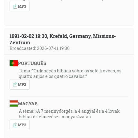
MP3
1991-02-02 19:30, Krefeld, Germany, Missions-
Zentrum
Broadcasted: 2026-07-11 19:30
PORTUGUÊS
Tema: “Ordenação bíblica sobre os sete trovões, os
quatro anjos e os quatro cavalos!”
MP3
MAGYAR
A téma: »A 7 mennydörgés, a 4 angyal és a 4 lovak
bibliai értelmezése - magyarázata!«
MP3