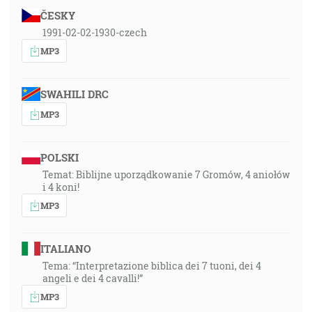
ČESKY
1991-02-02-1930-czech
MP3
SWAHILI DRC
MP3
POLSKI
Temat: Biblijne uporządkowanie 7 Gromów, 4 aniołów
i 4 koni!
MP3
ITALIANO
Tema: “Interpretazione biblica dei 7 tuoni, dei 4
angeli e dei 4 cavalli!”
MP3