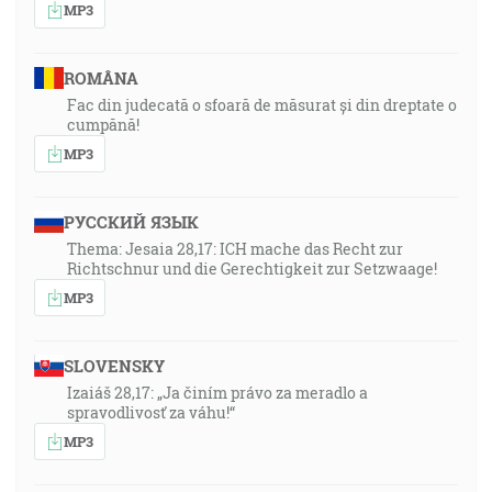
MP3
ROMÂNA
Fac din judecată o sfoară de măsurat și din dreptate o
cumpănă!
MP3
РУССКИЙ ЯЗЫК
Thema: Jesaia 28,17: ICH mache das Recht zur
Richtschnur und die Gerechtigkeit zur Setzwaage!
MP3
SLOVENSKY
Izaiáš 28,17: „Ja činím právo za meradlo a
spravodlivosť za váhu!“
MP3