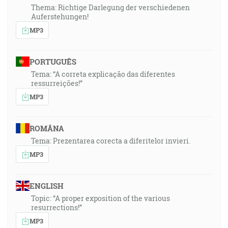
Thema: Richtige Darlegung der verschiedenen
Auferstehungen!
MP3
PORTUGUÊS
Tema: “A correta explicação das diferentes
ressurreições!”
MP3
ROMÂNA
Tema: Prezentarea corecta a diferitelor invieri.
MP3
ENGLISH
Topic: “A proper exposition of the various
resurrections!”
MP3