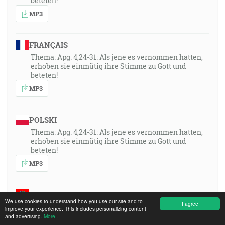
beteten!
MP3
FRANÇAIS
Thema: Apg. 4,24-31: Als jene es vernommen hatten,
erhoben sie einmütig ihre Stimme zu Gott und
beteten!
MP3
POLSKI
Thema: Apg. 4,24-31: Als jene es vernommen hatten,
erhoben sie einmütig ihre Stimme zu Gott und
beteten!
MP3
SRPSKOHRVATSKI
We use cookies to understand how you use our site and to
I agree
desc
improve your experience. This includes personalizing content
and advertising.
More...
MP3