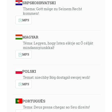
SRPSKOHRVATSKI
Thema: Gott möge zu Seinem Recht
kommen!
MP3
MAGYAR
Téma: Legyen, hogy Isten elérje az Ő célját
mindannyiunkkal!
MP3
POLSKI
Temat: niechby Bóg dostąpił swojej woli!
MP3
PORTUGUÊS
Tema: Deus possa chegar ao Seu direito!