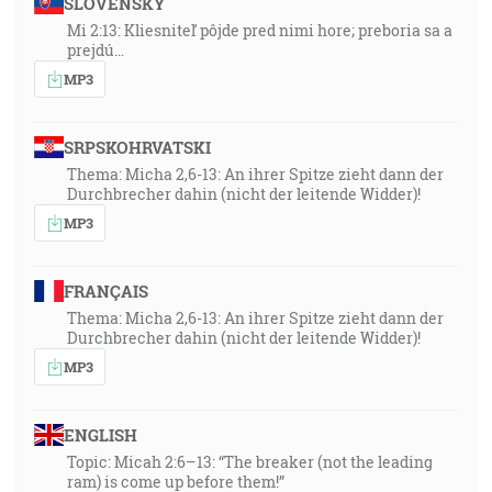
SLOVENSKY
Mi 2:13: Kliesniteľ pôjde pred nimi hore; preboria sa a
prejdú…
MP3
SRPSKOHRVATSKI
Thema: Micha 2,6-13: An ihrer Spitze zieht dann der
Durchbrecher dahin (nicht der leitende Widder)!
MP3
FRANÇAIS
Thema: Micha 2,6-13: An ihrer Spitze zieht dann der
Durchbrecher dahin (nicht der leitende Widder)!
MP3
ENGLISH
Topic: Micah 2:6–13: “The breaker (not the leading
ram) is come up before them!”