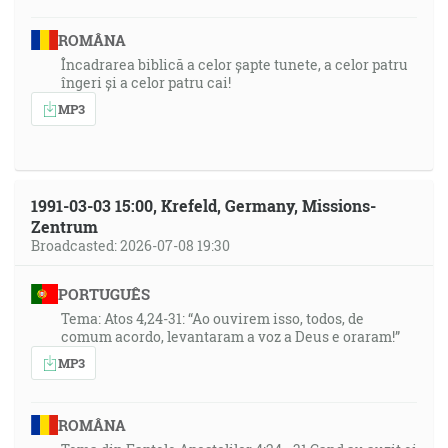
ROMÂNA
Încadrarea biblică a celor șapte tunete, a celor patru
îngeri și a celor patru cai!
MP3
1991-03-03 15:00, Krefeld, Germany, Missions-
Zentrum
Broadcasted: 2026-07-08 19:30
PORTUGUÊS
Tema: Atos 4,24-31: “Ao ouvirem isso, todos, de
comum acordo, levantaram a voz a Deus e oraram!”
MP3
ROMÂNA