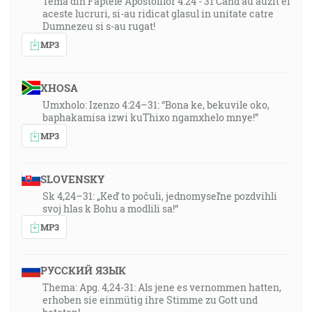
Tema din Faptele Apostolilor 4:24 - 31 Cand au auzit ei
aceste lucruri, si-au ridicat glasul in unitate catre
Dumnezeu si s-au rugat!
MP3
XHOSA
Umxholo: Izenzo 4:24–31: “Bona ke, bekuvile oko,
baphakamisa izwi kuThixo ngamxhelo mnye!”
MP3
SLOVENSKY
Sk 4,24–31: „Keď to počuli, jednomyseľne pozdvihli
svoj hlas k Bohu a modlili sa!“
MP3
РУССКИЙ ЯЗЫК
Thema: Apg. 4,24-31: Als jene es vernommen hatten,
erhoben sie einmütig ihre Stimme zu Gott und