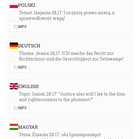
POLSKI
Temat: Izajasza 28,17: I uczynię prawo miarą, a
sprawiedliwość wagą!
MP3
DEUTSCH
Thema: Jesaia 28,17: ICH mache das Recht zur
Richtschnur und die Gerechtigkeit zur Setzwaage!
MP3
ENGLISH
Topic: Isaiah 28:17: “Justice also will I lay to the line,
and righteousness to the plummet.!”
MP3
MAGYAR
Téma: Ézsaiás 28:17: »Az Igazságosságot