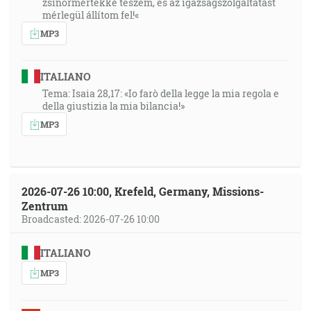
zsinormértékké teszem, és az igazságszolgáltatást
mérlegül állítom fel!«
MP3
ITALIANO
Tema: Isaia 28,17: «Io farò della legge la mia regola e
della giustizia la mia bilancia!»
MP3
2026-07-26 10:00, Krefeld, Germany, Missions-
Zentrum
Broadcasted: 2026-07-26 10:00
ITALIANO
MP3