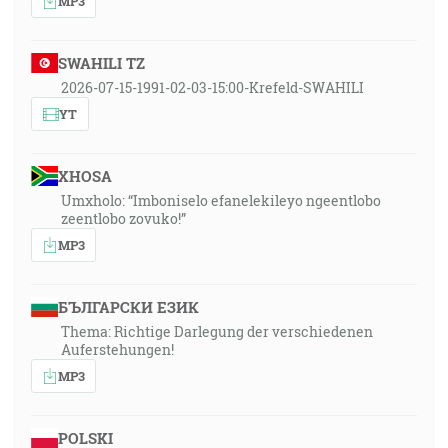
MP3
SWAHILI TZ
2026-07-15-1991-02-03-15:00-Krefeld-SWAHILI
YT
XHOSA
Umxholo: “Imboniselo efanelekileyo ngeentlobo
zeentlobo zovuko!”
MP3
БЪЛГАРСКИ ЕЗИК
Thema: Richtige Darlegung der verschiedenen
Auferstehungen!
MP3
POLSKI