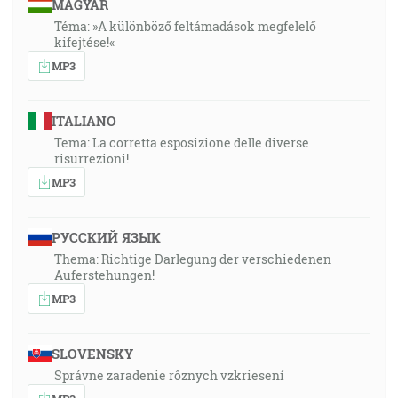
MAGYAR
Téma: »A különböző feltámadások megfelelő
kifejtése!«
MP3
ITALIANO
Tema: La corretta esposizione delle diverse
risurrezioni!
MP3
РУССКИЙ ЯЗЫК
Thema: Richtige Darlegung der verschiedenen
Auferstehungen!
MP3
SLOVENSKY
Správne zaradenie rôznych vzkriesení