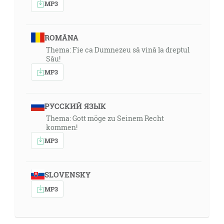
MP3
ROMÂNA
Thema: Fie ca Dumnezeu să vină la dreptul
Său!
MP3
РУССКИЙ ЯЗЫК
Thema: Gott möge zu Seinem Recht
kommen!
MP3
SLOVENSKY
MP3