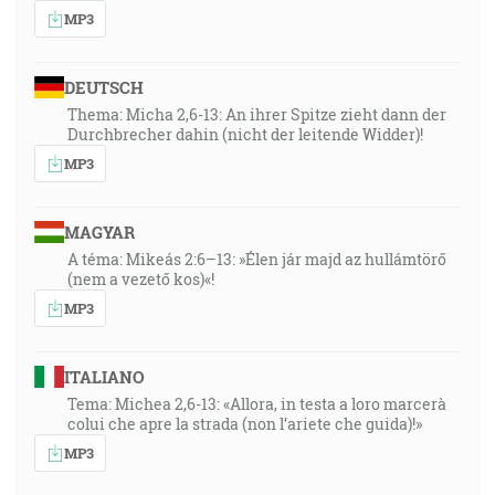
MP3
DEUTSCH
Thema: Micha 2,6-13: An ihrer Spitze zieht dann der
Durchbrecher dahin (nicht der leitende Widder)!
MP3
MAGYAR
A téma: Mikeás 2:6–13: »Élen jár majd az hullámtörő
(nem a vezető kos)«!
MP3
ITALIANO
Tema: Michea 2,6-13: «Allora, in testa a loro marcerà
colui che apre la strada (non l’ariete che guida)!»
MP3