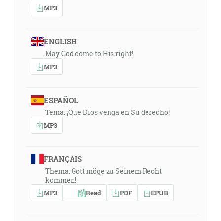
MP3
ENGLISH
May God come to His right!
MP3
ESPAÑOL
Tema: ¡Que Dios venga en Su derecho!
MP3
FRANÇAIS
Thema: Gott möge zu Seinem Recht
kommen!
MP3
Read
PDF
EPUB