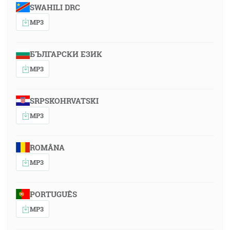
SWAHILI DRC
MP3
БЪЛГАРСКИ ЕЗИК
MP3
SRPSKOHRVATSKI
MP3
ROMÂNA
MP3
PORTUGUÊS
MP3