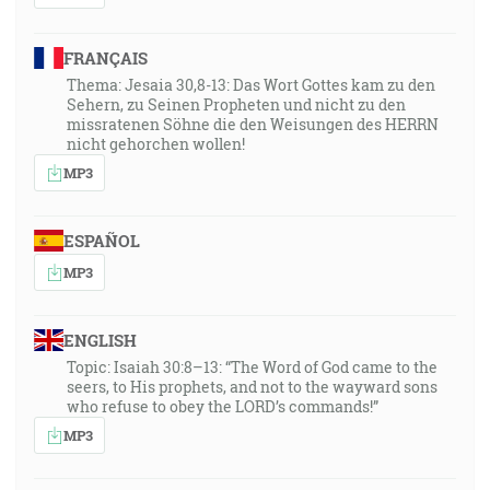
FRANÇAIS
Thema: Jesaia 30,8-13: Das Wort Gottes kam zu den
Sehern, zu Seinen Propheten und nicht zu den
missratenen Söhne die den Weisungen des HERRN
nicht gehorchen wollen!
MP3
ESPAÑOL
MP3
ENGLISH
Topic: Isaiah 30:8–13: “The Word of God came to the
seers, to His prophets, and not to the wayward sons
who refuse to obey the LORD’s commands!”
MP3