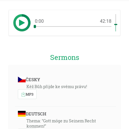
0:00
42:18
Sermons
ČESKY
Kéž Bůh přijde ke svému právu!
MP3
DEUTSCH
Thema: "Gott möge zu Seinem Recht
kommen!"