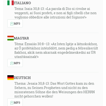
ITALIANO
Tema: Isaia 30,8-13: «La parola di Dio si rivolse ai
veggenti, ai Suoi profeti, e non ai figli ribelli che non
vogliono obbedire alle istruzioni del Signore!»
MP3
MAGYAR
Téma: Ézsaiás 30:8–13: »Az Isten Igéje a látnokokhoz,
az Ő prófétáihoz intéződött, nem pedig a félresikerült
fiakhoz, akik nem akarnak engedelmeskedni az ÚR
utasításainak!«
MP3
DEUTSCH
Thema: Jesaia 30,8-13: Das Wort Gottes kam zu den
Sehern, zu Seinen Propheten und nicht zu den
missratenen Söhne die den Weisungen des HERRN
nicht gehorchen wollen!
MP3