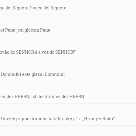
o del Signore è voce del Signore!
ot Pana jest głosem Pana!
trovão do SENHOR é a voz do SENHOR!”
l Domnului este glasul Domnului
ner des HERRN, ist die Stimme des HERRN!
ď každý prijme druhého takého, aký je“ a „Hromy v Biblii“