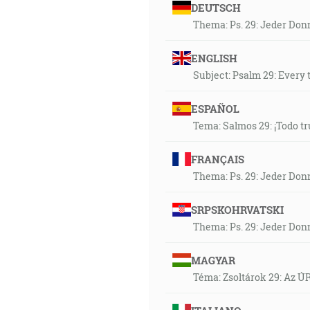
DEUTSCH
Thema: Ps. 29: Jeder Don
ENGLISH
Subject: Psalm 29: Every t
ESPAÑOL
Tema: Salmos 29: ¡Todo tr
FRANÇAIS
Thema: Ps. 29: Jeder Don
SRPSKOHRVATSKI
Thema: Ps. 29: Jeder Don
MAGYAR
Téma: Zsoltárok 29: Az 