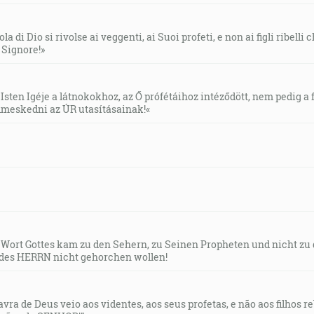
la di Dio si rivolse ai veggenti, ai Suoi profeti, e non ai figli ribelli
l Signore!»
Isten Igéje a látnokokhoz, az Ő prófétáihoz intéződött, nem pedig a f
meskedni az ÚR utasításainak!«
s Wort Gottes kam zu den Sehern, zu Seinen Propheten und nicht zu
des HERRN nicht gehorchen wollen!
lavra de Deus veio aos videntes, aos seus profetas, e não aos filhos 