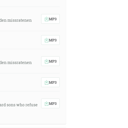
MP3
 den missratenen
MP3
MP3
 den missratenen
MP3
MP3
ward sons who refuse