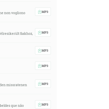
MP3
 che non vogliono
MP3
élresikerült fiakhoz,
MP3
MP3
MP3
 den missratenen
MP3
rebeldes que não