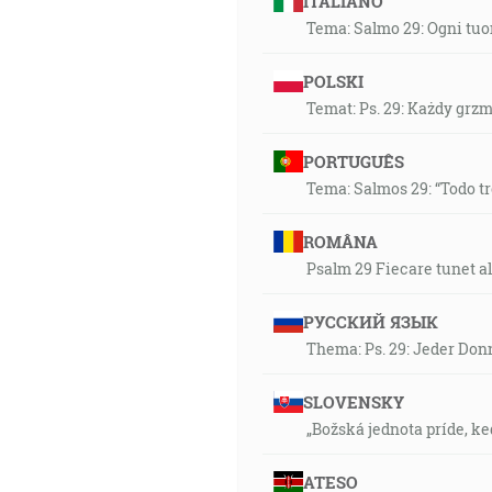
ITALIANO
Tema: Salmo 29: Ogni tuon
POLSKI
Temat: Ps. 29: Każdy grzm
PORTUGUÊS
Tema: Salmos 29: “Todo 
ROMÂNA
Psalm 29 Fiecare tunet a
РУССКИЙ ЯЗЫК
Thema: Ps. 29: Jeder Don
SLOVENSKY
„Božská jednota príde, ke
ATESO