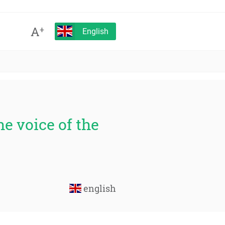
A
+
English
he voice of the
english