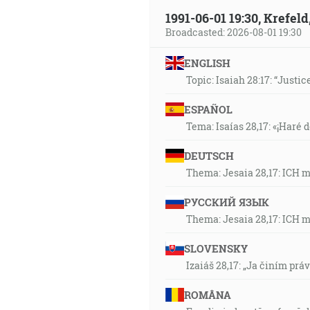
1991-06-01 19:30, Krefe
Broadcasted: 2026-08-01 19:30
ENGLISH
Topic: Isaiah 28:17: “Justic
ESPAÑOL
Tema: Isaías 28,17: «¡Haré d
DEUTSCH
Thema: Jesaia 28,17: ICH 
РУССКИЙ ЯЗЫК
Thema: Jesaia 28,17: ICH 
SLOVENSKY
Izaiáš 28,17: „Ja činím prá
ROMÂNA