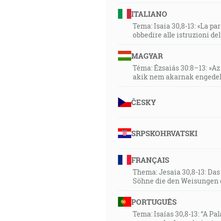
ITALIANO
Tema: Isaia 30,8-13: «La paro
obbedire alle istruzioni de
MAGYAR
Téma: Ézsaiás 30:8–13: »Az 
akik nem akarnak engedel
ČESKY
SRPSKOHRVATSKI
FRANÇAIS
Thema: Jesaia 30,8-13: Da
Söhne die den Weisungen 
PORTUGUÊS
Tema: Isaías 30,8-13: “A Pa