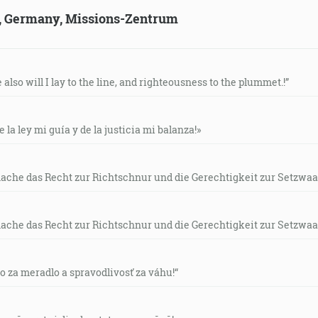
ld, Germany, Missions-Zentrum
e also will I lay to the line, and righteousness to the plummet.!”
e la ley mi guía y de la justicia mi balanza!»
mache das Recht zur Richtschnur und die Gerechtigkeit zur Setzwaa
mache das Recht zur Richtschnur und die Gerechtigkeit zur Setzwaa
vo za meradlo a spravodlivosť za váhu!“