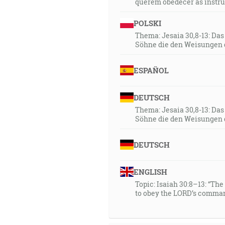
querem obedecer às instr
POLSKI
Thema: Jesaia 30,8-13: Da
Söhne die den Weisungen 
ESPAÑOL
DEUTSCH
Thema: Jesaia 30,8-13: Da
Söhne die den Weisungen 
DEUTSCH
ENGLISH
Topic: Isaiah 30:8–13: “Th
to obey the LORD’s comman