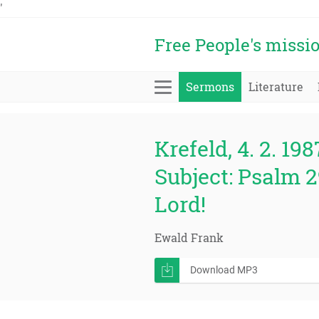
'
Free People's missi
Sermons
Literature
Krefeld, 4. 2. 198
Subject: Psalm 2
Lord!
Ewald Frank
Download MP3