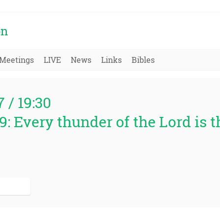
on
Meetings
LIVE
News
Links
Bibles
7 / 19:30
9: Every thunder of the Lord is t