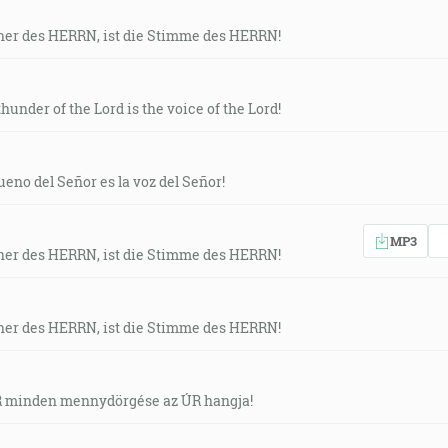
ner des HERRN, ist die Stimme des HERRN!
hunder of the Lord is the voice of the Lord!
ueno del Señor es la voz del Señor!
MP3
ner des HERRN, ist die Stimme des HERRN!
ner des HERRN, ist die Stimme des HERRN!
ÚR minden mennydörgése az ÚR hangja!