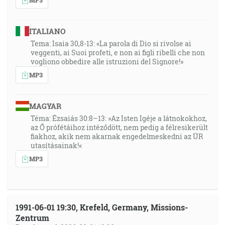
ITALIANO
Tema: Isaia 30,8-13: «La parola di Dio si rivolse ai
veggenti, ai Suoi profeti, e non ai figli ribelli che non
vogliono obbedire alle istruzioni del Signore!»
MP3
MAGYAR
Téma: Ézsaiás 30:8–13: »Az Isten Igéje a látnokokhoz,
az Ő prófétáihoz intéződött, nem pedig a félresikerült
fiakhoz, akik nem akarnak engedelmeskedni az ÚR
utasításainak!«
MP3
1991-06-01 19:30, Krefeld, Germany, Missions-
Zentrum