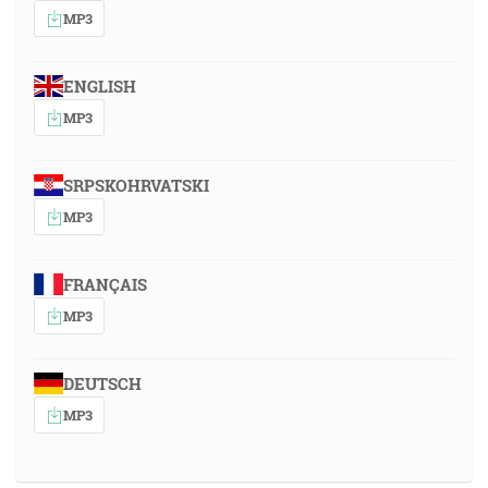
MP3
ENGLISH
MP3
SRPSKOHRVATSKI
MP3
FRANÇAIS
MP3
DEUTSCH
MP3