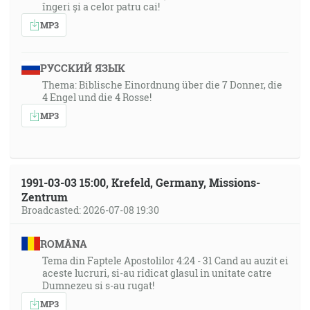
îngeri și a celor patru cai!
MP3
РУССКИЙ ЯЗЫК
Thema: Biblische Einordnung über die 7 Donner, die
4 Engel und die 4 Rosse!
MP3
1991-03-03 15:00, Krefeld, Germany, Missions-
Zentrum
Broadcasted: 2026-07-08 19:30
ROMÂNA
Tema din Faptele Apostolilor 4:24 - 31 Cand au auzit ei
aceste lucruri, si-au ridicat glasul in unitate catre
Dumnezeu si s-au rugat!
MP3