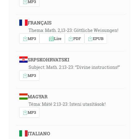
MP3
FRANÇAIS
Thema: Math. 2,13-23: Göttliche Weisungen!
MP3
Lire
PDF
EPUB
SRPSKOHRVATSKI
Subject: Math. 2:13-23: “Divine instructions!”
MP3
MAGYAR
Téma: Máté 2:13-23: Isteni utasítások!
MP3
ITALIANO