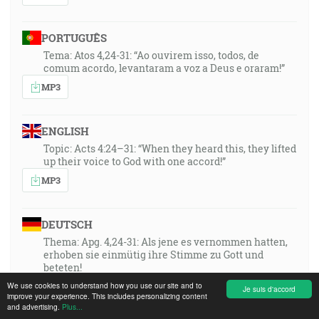
PORTUGUÊS
Tema: Atos 4,24-31: “Ao ouvirem isso, todos, de
comum acordo, levantaram a voz a Deus e oraram!”
MP3
ENGLISH
Topic: Acts 4:24–31: “When they heard this, they lifted
up their voice to God with one accord!”
MP3
DEUTSCH
Thema: Apg. 4,24-31: Als jene es vernommen hatten,
erhoben sie einmütig ihre Stimme zu Gott und
beteten!
MP3
We use cookies to understand how you use our site and to
Je suis d'accord
improve your experience. This includes personalizing content
and advertising.
Plus...