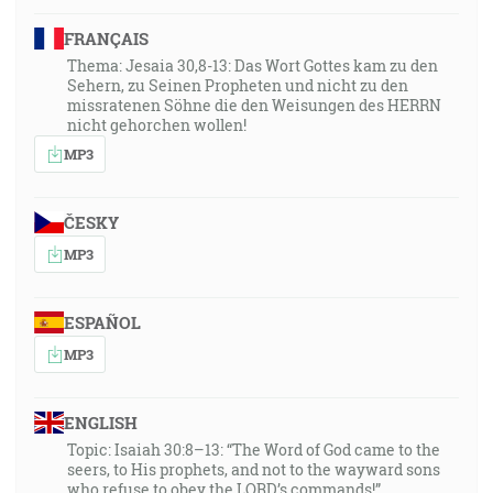
FRANÇAIS
Thema: Jesaia 30,8-13: Das Wort Gottes kam zu den
Sehern, zu Seinen Propheten und nicht zu den
missratenen Söhne die den Weisungen des HERRN
nicht gehorchen wollen!
MP3
ČESKY
MP3
ESPAÑOL
MP3
ENGLISH
Topic: Isaiah 30:8–13: “The Word of God came to the
seers, to His prophets, and not to the wayward sons
who refuse to obey the LORD’s commands!”