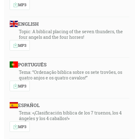
MP3
ENGLISH
Topic: A biblical placing of the seven thunders, the
four angels and the four horses!
MP3
PORTUGUÊS
Tema: “Ordenação bíblica sobre os sete trovões, os
quatro anjos e os quatro cavalos!”
MP3
ESPAÑOL
Tema: «¡Clasificación bíblica de los 7 truenos, los 4
ángeles y los 4 caballos!»
MP3