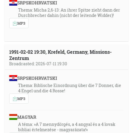
SRPSKOHRVATSKI
Thema: Micha 2,6-13: An ihrer Spitze zieht dann der
Durchbrecher dahin (nicht der leitende Widder)!
MP3
1991-02-02 19:30, Krefeld, Germany, Missions-
Zentrum
Broadcasted: 2026-07-11 19:30
SRPSKOHRVATSKI
Thema: Biblische Einordnung über die 7 Donner, die
4 Engel und die 4 Rosse!
MP3
MAGYAR
A téma: »A 7 mennydörgés, a 4 angyal és a 4 lovak
bibliai értelmezése - magyarázata!«