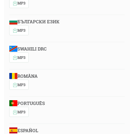
MP3
БЪЛГАРСКИ ЕЗИК
MP3
SWAHILI DRC
MP3
ROMÂNA
MP3
PORTUGUÊS
MP3
ESPAÑOL