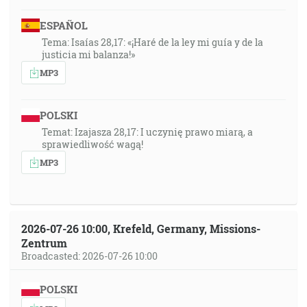
ESPAÑOL
Tema: Isaías 28,17: «¡Haré de la ley mi guía y de la
justicia mi balanza!»
MP3
POLSKI
Temat: Izajasza 28,17: I uczynię prawo miarą, a
sprawiedliwość wagą!
MP3
2026-07-26 10:00, Krefeld, Germany, Missions-
Zentrum
Broadcasted: 2026-07-26 10:00
POLSKI