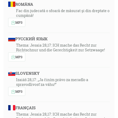
ROMÂNA
Fac din judecată o sfoară de măsurat și din dreptate o
cumpănă!
MP3
РУССКИЙ ЯЗЫК
Thema: Jesaia 28,17: ICH mache das Recht zur
Richtschnur und die Gerechtigkeit zur Setzwaage!
MP3
SLOVENSKY
Izaiáš 28,17: „Ja činím právo za meradlo a
spravodlivosť za váhu!“
MP3
FRANÇAIS
Thema: Jesaia 28,17: ICH mache das Recht zur