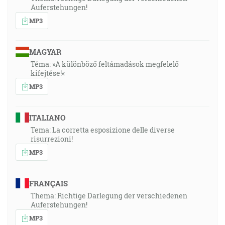
Auferstehungen!
MP3
MAGYAR
Téma: »A különböző feltámadások megfelelő
kifejtése!«
MP3
ITALIANO
Tema: La corretta esposizione delle diverse
risurrezioni!
MP3
FRANÇAIS
Thema: Richtige Darlegung der verschiedenen
Auferstehungen!
MP3