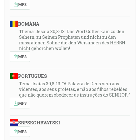
MP3
ROMÂNA
Thema: Jesaia 30,8-13: Das Wort Gottes kam zu den
Sehern, zu Seinen Propheten und nicht zu den
missratenen Söhne die den Weisungen des HERRN
nicht gehorchen wollen!
MP3
PORTUGUÊS
Tema: Isaías 30,8-13: “A Palavra de Deus veio aos
videntes, aos seus profetas, e não aos filhos rebeldes
que não querem obedecer às instruções do SENHOR!”
MP3
SRPSKOHRVATSKI
MP3