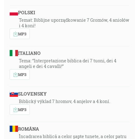
POLSKI
Temat: Biblijne uporządkowanie 7 Gromów, 4 aniołów
i 4 koni!
MP3
ITALIANO
Tema: “Interpretazione biblica dei 7 tuoni, dei 4
angeli e dei 4 cavalli!”
MP3
SLOVENSKY
Biblický výklad 7 hromov, 4 anjelov a 4 koní.
MP3
ROMÂNA
Încadrarea biblică a celor șapte tunete, a celor patru