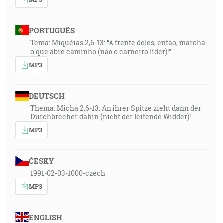
PORTUGUÊS
Tema: Miquéias 2,6-13: “À frente deles, então, marcha
o que abre caminho (não o carneiro líder)!”
MP3
DEUTSCH
Thema: Micha 2,6-13: An ihrer Spitze zieht dann der
Durchbrecher dahin (nicht der leitende Widder)!
MP3
ČESKY
1991-02-03-1000-czech
MP3
ENGLISH