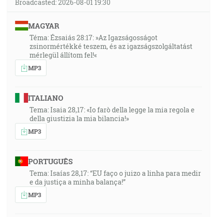
Broadcasted: 2026-08-01 19:30
MAGYAR
Téma: Ézsaiás 28:17: »Az Igazságosságot
zsinormértékké teszem, és az igazságszolgáltatást
mérlegül állítom fel!«
MP3
ITALIANO
Tema: Isaia 28,17: «Io farò della legge la mia regola e
della giustizia la mia bilancia!»
MP3
PORTUGUÊS
Tema: Isaías 28,17: “EU faço o juizo a linha para medir
e da justiça a minha balança!”
MP3