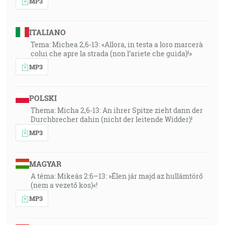
MP3
ITALIANO
Tema: Michea 2,6-13: «Allora, in testa a loro marcerà
colui che apre la strada (non l’ariete che guida)!»
MP3
POLSKI
Thema: Micha 2,6-13: An ihrer Spitze zieht dann der
Durchbrecher dahin (nicht der leitende Widder)!
MP3
MAGYAR
A téma: Mikeás 2:6–13: »Élen jár majd az hullámtörő
(nem a vezető kos)«!
MP3