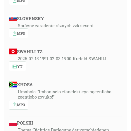
MP3
SLOVENSKY
Správne zaradenie rôznych vzkriesení
MP3
SWAHILI TZ
2026-07-15-1991-02-03-15:00-Krefeld-SWAHILI
YT
XHOSA
Umxholo: “Imboniselo efanelekileyo ngeentlobo
zeentlobo zovuko!”
MP3
POLSKI
Thema: Richtige Darlegung der verschiedenen