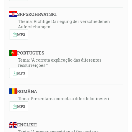
SRPSKOHRVATSKI
Thema: Richtige Darlegung der verschiedenen
Auferstehungen!
MP3
PORTUGUÊS
Tema: “A correta explicação das diferentes
ressurreições!”
MP3
ROMÂNA
Tema: Prezentarea corecta a diferitelor invieri.
MP3
ENGLISH
Topic: “A proper exposition of the various