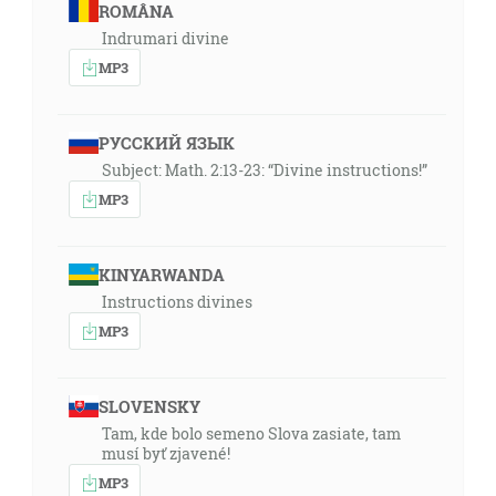
ROMÂNA
Indrumari divine
MP3
РУССКИЙ ЯЗЫК
Subject: Math. 2:13-23: “Divine instructions!”
MP3
KINYARWANDA
Instructions divines
MP3
SLOVENSKY
Tam, kde bolo semeno Slova zasiate, tam
musí byť zjavené!
MP3