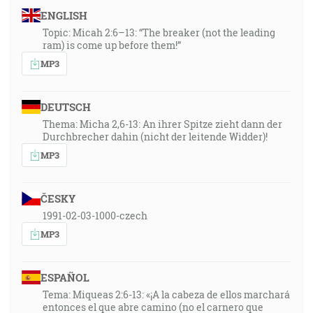
ENGLISH
Topic: Micah 2:6–13: “The breaker (not the leading
ram) is come up before them!”
MP3
DEUTSCH
Thema: Micha 2,6-13: An ihrer Spitze zieht dann der
Durchbrecher dahin (nicht der leitende Widder)!
MP3
ČESKY
1991-02-03-1000-czech
MP3
ESPAÑOL
Tema: Miqueas 2:6-13: «¡A la cabeza de ellos marchará
entonces el que abre camino (no el carnero que