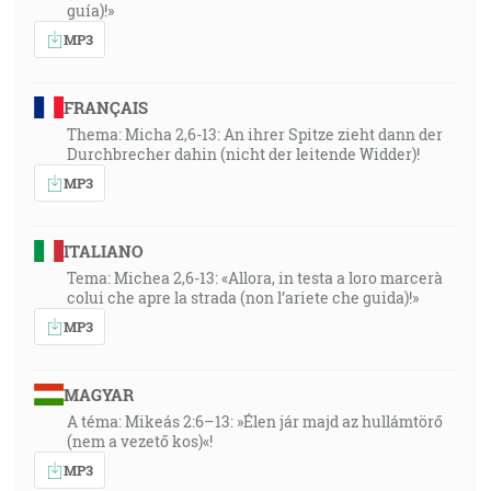
guía)!»
MP3
FRANÇAIS
Thema: Micha 2,6-13: An ihrer Spitze zieht dann der
Durchbrecher dahin (nicht der leitende Widder)!
MP3
ITALIANO
Tema: Michea 2,6-13: «Allora, in testa a loro marcerà
colui che apre la strada (non l’ariete che guida)!»
MP3
MAGYAR
A téma: Mikeás 2:6–13: »Élen jár majd az hullámtörő
(nem a vezető kos)«!
MP3