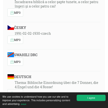
Încadrarea biblică a celor șapte tunete, a celor patru
îngeri și a celor patru cai!
MP3
ČESKY
1991-02-02-1930-czech
MP3
SWAHILI DRC
MP3
DEUTSCH
Thema: Biblische Einordnung über die 7 Donner, die
4 Engel und die 4 Rosse!
MP3
We use cookies to understand how you use our site and to
I agree
improve your experience. This includes personalizing content
and advertising.
више