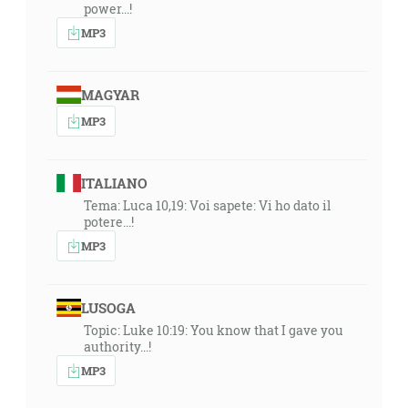
power...!
MP3
MAGYAR
MP3
ITALIANO
Tema: Luca 10,19: Voi sapete: Vi ho dato il
potere...!
MP3
LUSOGA
Topic: Luke 10:19: You know that I gave you
authority...!
MP3