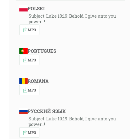
POLSKI
Subject: Luke 10:19: Behold, I give unto you
power...!
MP3
PORTUGUÊS
MP3
ROMÂNA
MP3
РУССКИЙ ЯЗЫК
Subject: Luke 10:19: Behold, I give unto you
power...!
MP3