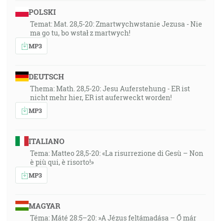
POLSKI
Temat: Mat. 28,5-20: Zmartwychwstanie Jezusa - Nie
ma go tu, bo wstał z martwych!
MP3
DEUTSCH
Thema: Math. 28,5-20: Jesu Auferstehung - ER ist
nicht mehr hier, ER ist auferweckt worden!
MP3
ITALIANO
Tema: Matteo 28,5-20: «La risurrezione di Gesù – Non
è più qui, è risorto!»
MP3
MAGYAR
Téma: Máté 28:5–20: »A Jézus feltámadása – Ő már