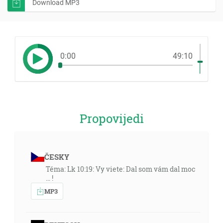
Download MP3
0:00
49:10
Propovijedi
ČESKY
Téma: Lk 10:19: Vy viete: Dal som vám dal moc
… !
MP3