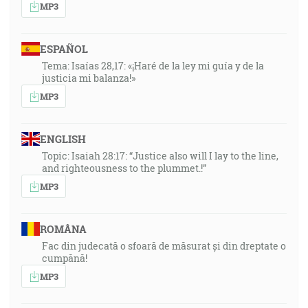
MP3
ESPAÑOL
Tema: Isaías 28,17: «¡Haré de la ley mi guía y de la
justicia mi balanza!»
MP3
ENGLISH
Topic: Isaiah 28:17: “Justice also will I lay to the line,
and righteousness to the plummet.!”
MP3
ROMÂNA
Fac din judecată o sfoară de măsurat și din dreptate o
cumpănă!
MP3