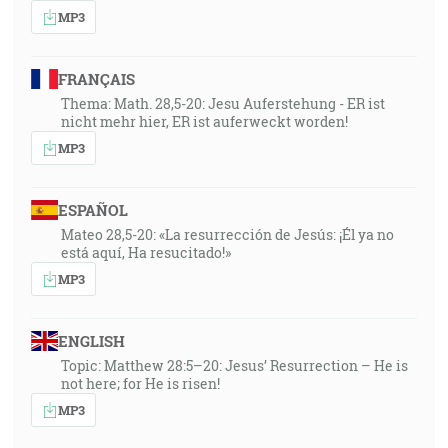
MP3
FRANÇAIS
Thema: Math. 28,5-20: Jesu Auferstehung - ER ist
nicht mehr hier, ER ist auferweckt worden!
MP3
ESPAÑOL
Mateo 28,5-20: «La resurrección de Jesús: ¡Él ya no
está aquí, Ha resucitado!»
MP3
ENGLISH
Topic: Matthew 28:5–20: Jesus’ Resurrection – He is
not here; for He is risen!
MP3