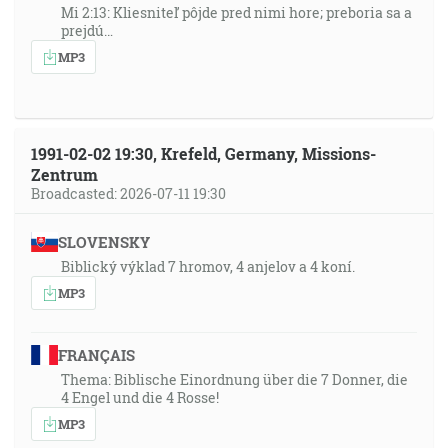
Mi 2:13: Kliesniteľ pôjde pred nimi hore; preboria sa a
prejdú…
MP3
1991-02-02 19:30, Krefeld, Germany, Missions-
Zentrum
Broadcasted: 2026-07-11 19:30
SLOVENSKY
Biblický výklad 7 hromov, 4 anjelov a 4 koní.
MP3
FRANÇAIS
Thema: Biblische Einordnung über die 7 Donner, die
4 Engel und die 4 Rosse!
MP3