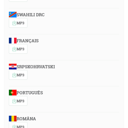
SWAHILI DRC
MP3
FRANÇAIS
MP3
SRPSKOHRVATSKI
MP3
PORTUGUÊS
MP3
ROMÂNA
MP3