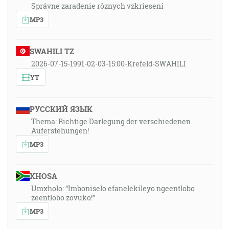
Správne zaradenie rôznych vzkriesení
MP3
SWAHILI TZ
2026-07-15-1991-02-03-15:00-Krefeld-SWAHILI
YT
РУССКИЙ ЯЗЫК
Thema: Richtige Darlegung der verschiedenen
Auferstehungen!
MP3
XHOSA
Umxholo: “Imboniselo efanelekileyo ngeentlobo
zeentlobo zovuko!”
MP3