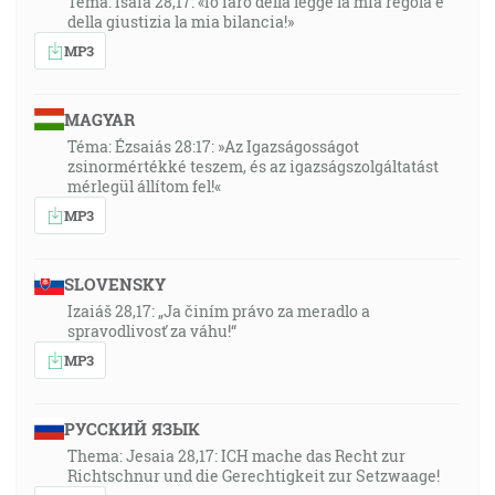
Tema: Isaia 28,17: «Io farò della legge la mia regola e
della giustizia la mia bilancia!»
MP3
MAGYAR
Téma: Ézsaiás 28:17: »Az Igazságosságot
zsinormértékké teszem, és az igazságszolgáltatást
mérlegül állítom fel!«
MP3
SLOVENSKY
Izaiáš 28,17: „Ja činím právo za meradlo a
spravodlivosť za váhu!“
MP3
РУССКИЙ ЯЗЫК
Thema: Jesaia 28,17: ICH mache das Recht zur
Richtschnur und die Gerechtigkeit zur Setzwaage!