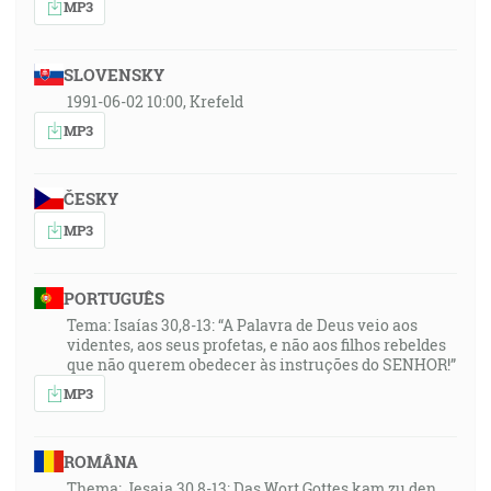
MP3
SLOVENSKY
1991-06-02 10:00, Krefeld
MP3
ČESKY
MP3
PORTUGUÊS
Tema: Isaías 30,8-13: “A Palavra de Deus veio aos
videntes, aos seus profetas, e não aos filhos rebeldes
que não querem obedecer às instruções do SENHOR!”
MP3
ROMÂNA
Thema: Jesaia 30,8-13: Das Wort Gottes kam zu den