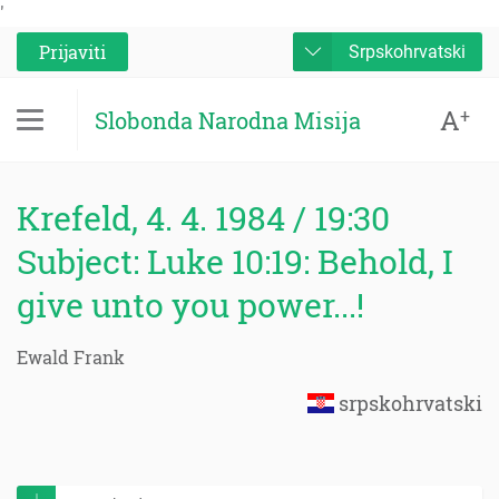
'
Prijaviti
Srpskohrvatski
A
+
Slobonda Narodna Misija
Krefeld, 4. 4. 1984 / 19:30
Subject: Luke 10:19: Behold, I
give unto you power...!
Ewald Frank
srpskohrvatski