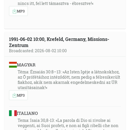
nincs itt, fel lett támasztva - ébresztve!«
MP3
1991-06-02 10:00, Krefeld, Germany, Missions-
Zentrum
Broadcasted: 2026-08-02 10:00
MAGYAR
Téma: Ézsaiás 30:8–13: »Az Isten Igéje a látnokokhoz,
az Ő prófétáihoz intéződött, nem pedig a félresikerült
fiakhoz, akik nem akarnak engedelmeskedni az ÚR
utasításainak!«
MP3
ITALIANO
Tema: Isaia 30,8-13: «La parola di Dio si rivolse ai
veggenti, ai Suoi profeti, e non ai figli ribelli che non