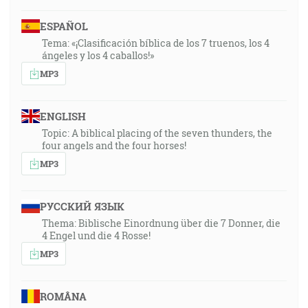
ESPAÑOL
Tema: «¡Clasificación bíblica de los 7 truenos, los 4
ángeles y los 4 caballos!»
MP3
ENGLISH
Topic: A biblical placing of the seven thunders, the
four angels and the four horses!
MP3
РУССКИЙ ЯЗЫК
Thema: Biblische Einordnung über die 7 Donner, die
4 Engel und die 4 Rosse!
MP3
ROMÂNA