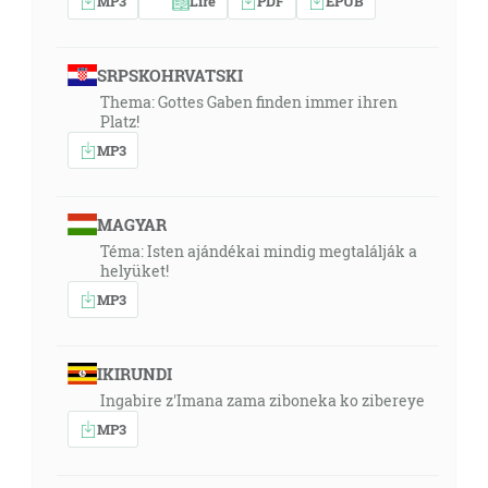
MP3
Lire
PDF
EPUB
SRPSKOHRVATSKI
Thema: Gottes Gaben finden immer ihren
Platz!
MP3
MAGYAR
Téma: Isten ajándékai mindig megtalálják a
helyüket!
MP3
IKIRUNDI
Ingabire z'Imana zama ziboneka ko zibereye
MP3