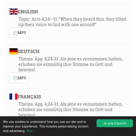
ENGLISH
Topic: Acts 4:24–31: “When they heard this, they lifted
up their voice to God with one accord!”
MP3
DEUTSCH
Thema: Apg. 4,24-31: Als jene es vernommen hatten,
erhoben sie einmütig ihre Stimme zu Gott und
beteten!
MP3
FRANÇAIS
Thema: Apg. 4,24-31: Als jene es vernommen hatten,
erhoben sie einmütig ihre Stimme zu Gott und
beteten!
We use cookies to understand how you use our site and to
MP3
Je suis d'accord
improve your experience. This includes personalizing content
and advertising.
Plus...