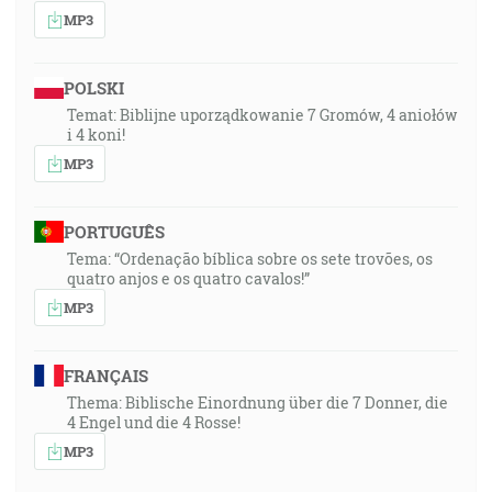
MP3
POLSKI
Temat: Biblijne uporządkowanie 7 Gromów, 4 aniołów
i 4 koni!
MP3
PORTUGUÊS
Tema: “Ordenação bíblica sobre os sete trovões, os
quatro anjos e os quatro cavalos!”
MP3
FRANÇAIS
Thema: Biblische Einordnung über die 7 Donner, die
4 Engel und die 4 Rosse!
MP3