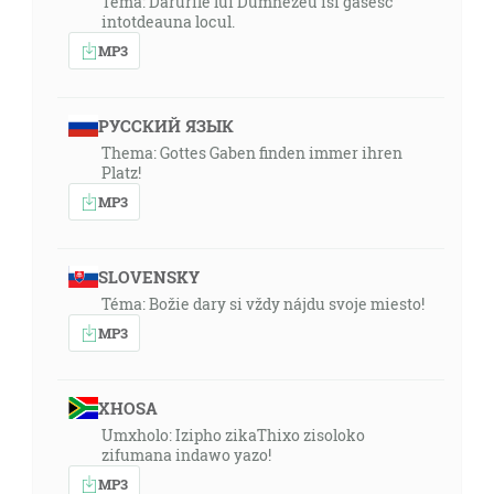
Tema: Darurile lui Dumnezeu isi gasesc
intotdeauna locul.
MP3
РУССКИЙ ЯЗЫК
Thema: Gottes Gaben finden immer ihren
Platz!
MP3
SLOVENSKY
Téma: Božie dary si vždy nájdu svoje miesto!
MP3
XHOSA
Umxholo: Izipho zikaThixo zisoloko
zifumana indawo yazo!
MP3