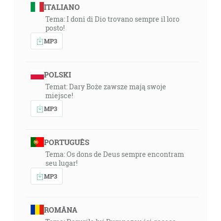
ITALIANO
Tema: I doni di Dio trovano sempre il loro
posto!
MP3
POLSKI
Temat: Dary Boże zawsze mają swoje
miejsce!
MP3
PORTUGUÊS
Tema: Os dons de Deus sempre encontram
seu lugar!
MP3
ROMÂNA