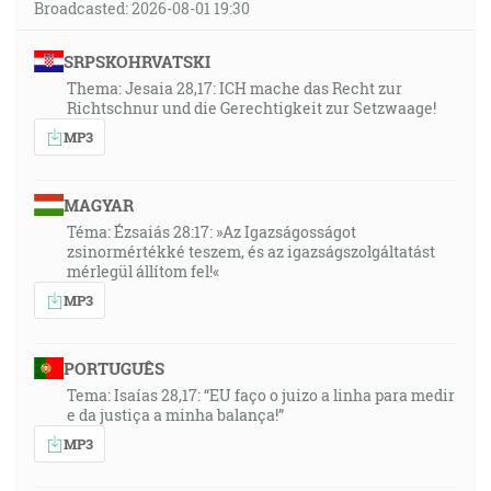
Broadcasted: 2026-08-01 19:30
SRPSKOHRVATSKI
Thema: Jesaia 28,17: ICH mache das Recht zur
Richtschnur und die Gerechtigkeit zur Setzwaage!
MP3
MAGYAR
Téma: Ézsaiás 28:17: »Az Igazságosságot
zsinormértékké teszem, és az igazságszolgáltatást
mérlegül állítom fel!«
MP3
PORTUGUÊS
Tema: Isaías 28,17: “EU faço o juizo a linha para medir
e da justiça a minha balança!”
MP3