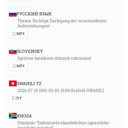
РУССКИЙ ЯЗЫК
Thema: Richtige Darlegung der verschiedenen
Auferstehungen!
MP3
SLOVENSKY
Správne zaradenie rôznych vzkriesení
MP3
SWAHILI TZ
2026-07-15-1991-02-03-15:00-Krefeld-SWAHILI
YT
XHOSA
Umxholo: “Imboniselo efanelekileyo ngeentlobo
zeentlobo zovuko!”