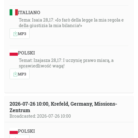
ITALIANO
Tema: Isaia 28,17: «Io farò della legge la mia regola e
della giustizia la mia bilancia!»
MP3
POLSKI
Temat: Izajasza 28,17: I uczynię prawo miarą, a
sprawiedliwość wagą!
MP3
2026-07-26 10:00, Krefeld, Germany, Missions-
Zentrum
Broadcasted: 2026-07-26 10:00
POLSKI