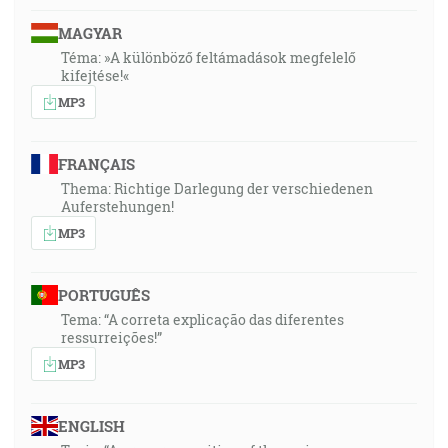
MAGYAR
Téma: »A különböző feltámadások megfelelő
kifejtése!«
MP3
FRANÇAIS
Thema: Richtige Darlegung der verschiedenen
Auferstehungen!
MP3
PORTUGUÊS
Tema: “A correta explicação das diferentes
ressurreições!”
MP3
ENGLISH