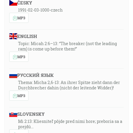
ČESKY
1991-02-03-1000-czech
MP3
ENGLISH
Topic: Micah 2:6–13: “The breaker (not the leading
ram) is come up before them!”
MP3
РУССКИЙ ЯЗЫК
Thema: Micha 2,6-13: An ihrer Spitze zieht dann der
Durchbrecher dahin (nicht der leitende Widder)!
MP3
SLOVENSKY
Mi 2:13: Kliesniteľ pôjde pred nimi hore; preboria sa a
prejdú…