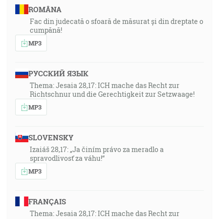
ROMÂNA
Fac din judecată o sfoară de măsurat și din dreptate o
cumpănă!
MP3
РУССКИЙ ЯЗЫК
Thema: Jesaia 28,17: ICH mache das Recht zur
Richtschnur und die Gerechtigkeit zur Setzwaage!
MP3
SLOVENSKY
Izaiáš 28,17: „Ja činím právo za meradlo a
spravodlivosť za váhu!“
MP3
FRANÇAIS
Thema: Jesaia 28,17: ICH mache das Recht zur