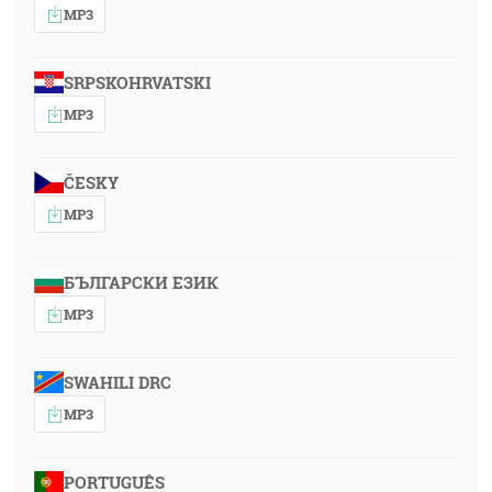
MP3
SRPSKOHRVATSKI
MP3
ČESKY
MP3
БЪЛГАРСКИ ЕЗИК
MP3
SWAHILI DRC
MP3
PORTUGUÊS