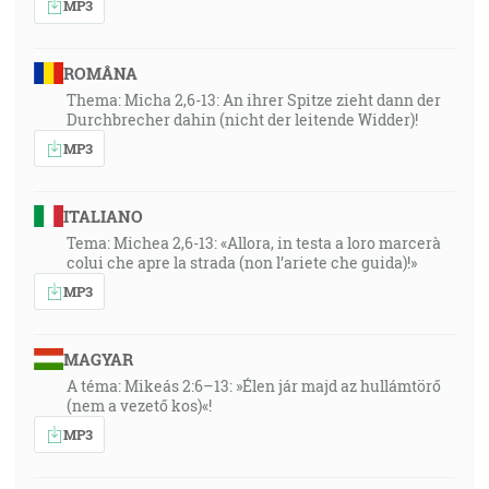
MP3
ROMÂNA
Thema: Micha 2,6-13: An ihrer Spitze zieht dann der
Durchbrecher dahin (nicht der leitende Widder)!
MP3
ITALIANO
Tema: Michea 2,6-13: «Allora, in testa a loro marcerà
colui che apre la strada (non l’ariete che guida)!»
MP3
MAGYAR
A téma: Mikeás 2:6–13: »Élen jár majd az hullámtörő
(nem a vezető kos)«!
MP3