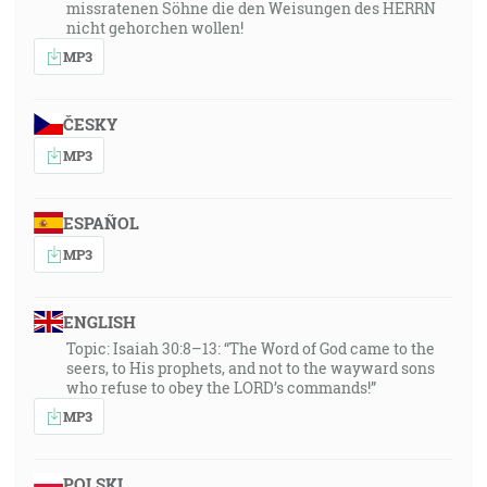
missratenen Söhne die den Weisungen des HERRN
nicht gehorchen wollen!
MP3
ČESKY
MP3
ESPAÑOL
MP3
ENGLISH
Topic: Isaiah 30:8–13: “The Word of God came to the
seers, to His prophets, and not to the wayward sons
who refuse to obey the LORD’s commands!”
MP3
POLSKI