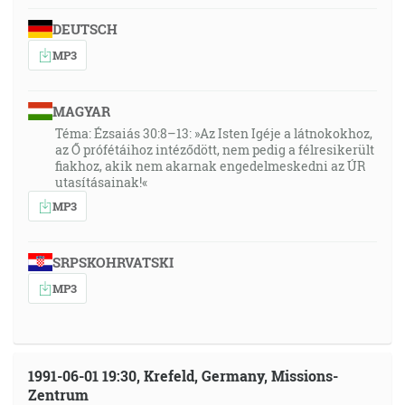
DEUTSCH
MP3
MAGYAR
Téma: Ézsaiás 30:8–13: »Az Isten Igéje a látnokokhoz,
az Ő prófétáihoz intéződött, nem pedig a félresikerült
fiakhoz, akik nem akarnak engedelmeskedni az ÚR
utasításainak!«
MP3
SRPSKOHRVATSKI
MP3
1991-06-01 19:30, Krefeld, Germany, Missions-
Zentrum