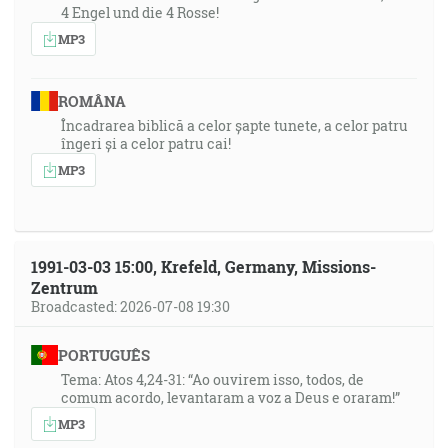
4 Engel und die 4 Rosse!
MP3
ROMÂNA
Încadrarea biblică a celor șapte tunete, a celor patru
îngeri și a celor patru cai!
MP3
1991-03-03 15:00, Krefeld, Germany, Missions-
Zentrum
Broadcasted: 2026-07-08 19:30
PORTUGUÊS
Tema: Atos 4,24-31: “Ao ouvirem isso, todos, de
comum acordo, levantaram a voz a Deus e oraram!”
MP3