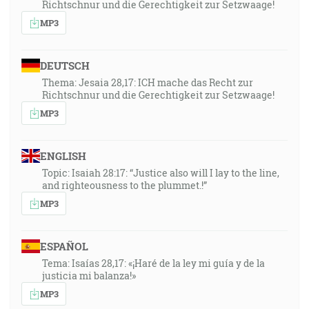
Richtschnur und die Gerechtigkeit zur Setzwaage!
MP3
DEUTSCH
Thema: Jesaia 28,17: ICH mache das Recht zur
Richtschnur und die Gerechtigkeit zur Setzwaage!
MP3
ENGLISH
Topic: Isaiah 28:17: “Justice also will I lay to the line,
and righteousness to the plummet.!”
MP3
ESPAÑOL
Tema: Isaías 28,17: «¡Haré de la ley mi guía y de la
justicia mi balanza!»
MP3