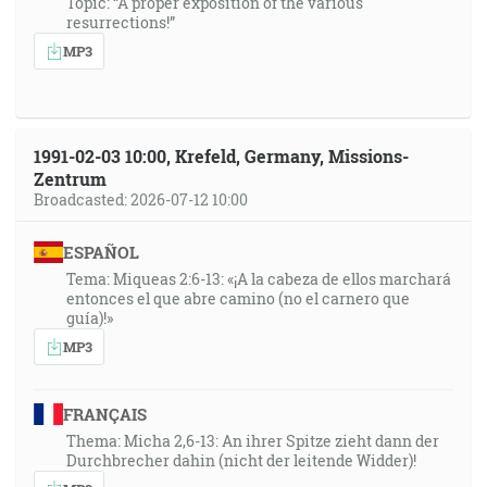
Topic: “A proper exposition of the various
resurrections!”
MP3
1991-02-03 10:00, Krefeld, Germany, Missions-
Zentrum
Broadcasted: 2026-07-12 10:00
ESPAÑOL
Tema: Miqueas 2:6-13: «¡A la cabeza de ellos marchará
entonces el que abre camino (no el carnero que
guía)!»
MP3
FRANÇAIS
Thema: Micha 2,6-13: An ihrer Spitze zieht dann der
Durchbrecher dahin (nicht der leitende Widder)!