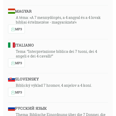
MAGYAR
A téma: »A 7 mennydörgés, a 4 angyal és a 4 lovak
bibliai értelmezése - magyarázata!«
MP3
ITALIANO
Tema: “Interpretazione biblica dei 7 tuoni, dei 4
angeli e dei 4 cavalli!”
MP3
SLOVENSKY
Biblický výklad 7 hromov, 4 anjelov a 4 koní.
MP3
РУССКИЙ ЯЗЫК
Thema: Biblische Einordnung über die 7 Donner, die