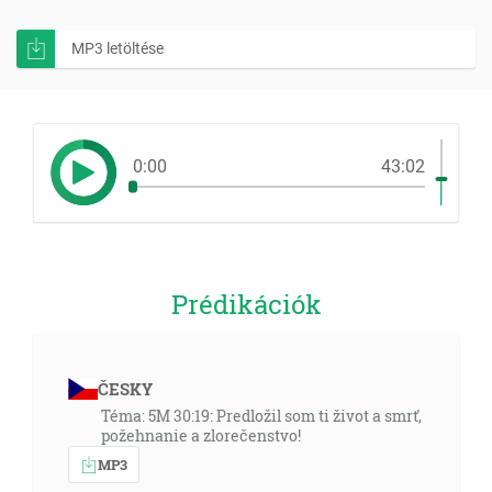
MP3 letöltése
0:00
43:02
Prédikációk
ČESKY
Téma: 5M 30:19: Predložil som ti život a smrť,
požehnanie a zlorečenstvo!
MP3