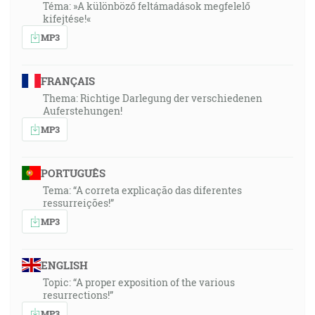
Téma: »A különböző feltámadások megfelelő
kifejtése!«
MP3
FRANÇAIS
Thema: Richtige Darlegung der verschiedenen
Auferstehungen!
MP3
PORTUGUÊS
Tema: “A correta explicação das diferentes
ressurreições!”
MP3
ENGLISH
Topic: “A proper exposition of the various
resurrections!”
MP3