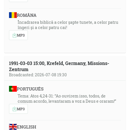
ROMÂNA
Încadrarea biblică a celor șapte tunete, a celor patru
îngeri și a celor patru cai!
MP3
1991-03-03 15:00, Krefeld, Germany, Missions-
Zentrum
Broadcasted: 2026-07-08 19:30
PORTUGUÊS
Tema: Atos 4,24-31: “Ao ouvirem isso, todos, de
comum acordo, levantaram a voz a Deus e oraram!”
MP3
ENGLISH