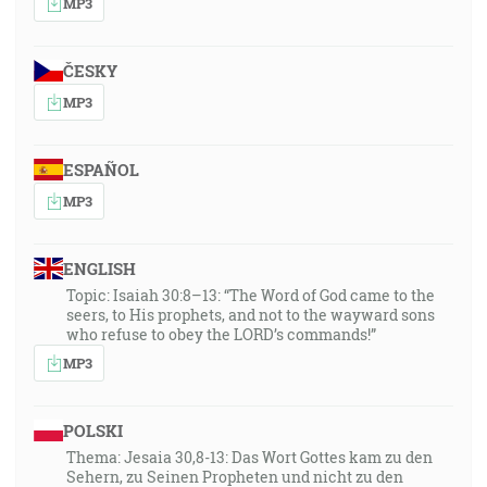
MP3
ČESKY
MP3
ESPAÑOL
MP3
ENGLISH
Topic: Isaiah 30:8–13: “The Word of God came to the
seers, to His prophets, and not to the wayward sons
who refuse to obey the LORD’s commands!”
MP3
POLSKI
Thema: Jesaia 30,8-13: Das Wort Gottes kam zu den
Sehern, zu Seinen Propheten und nicht zu den