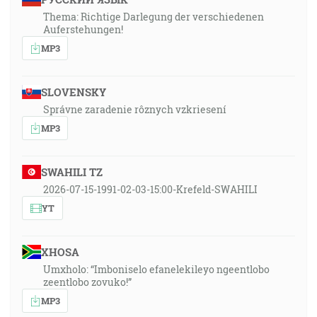
Thema: Richtige Darlegung der verschiedenen
Auferstehungen!
MP3
SLOVENSKY
Správne zaradenie rôznych vzkriesení
MP3
SWAHILI TZ
2026-07-15-1991-02-03-15:00-Krefeld-SWAHILI
YT
XHOSA
Umxholo: “Imboniselo efanelekileyo ngeentlobo
zeentlobo zovuko!”
MP3