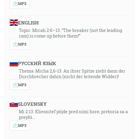
MP3
ENGLISH
Topic: Micah 2:6–13: “The breaker (not the leading
ram) is come up before them!”
MP3
РУССКИЙ ЯЗЫК
Thema: Micha 2,6-13: An ihrer Spitze zieht dann der
Durchbrecher dahin (nicht der leitende Widder)!
MP3
SLOVENSKY
Mi 2:13: Kliesniteľ pôjde pred nimi hore; preboria sa a
prejdú…
MP3