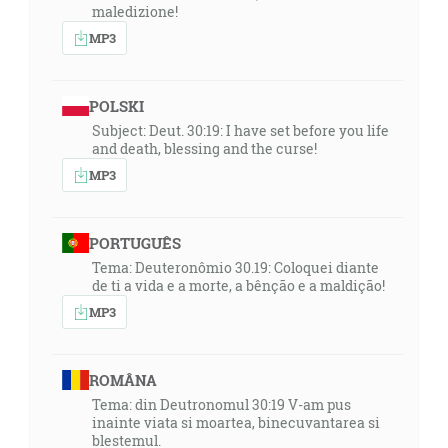
maledizione!
MP3
POLSKI
Subject: Deut. 30:19: I have set before you life
and death, blessing and the curse!
MP3
PORTUGUÊS
Tema: Deuteronômio 30.19: Coloquei diante
de ti a vida e a morte, a bênção e a maldição!
MP3
ROMÂNA
Tema: din Deutronomul 30:19 V-am pus
inainte viata si moartea, binecuvantarea si
blestemul.