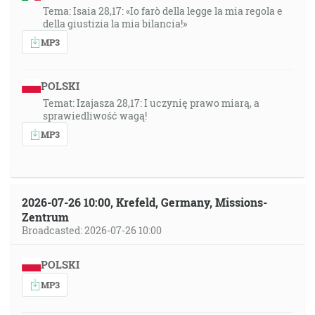
Tema: Isaia 28,17: «Io farò della legge la mia regola e
della giustizia la mia bilancia!»
MP3
POLSKI
Temat: Izajasza 28,17: I uczynię prawo miarą, a
sprawiedliwość wagą!
MP3
2026-07-26 10:00, Krefeld, Germany, Missions-
Zentrum
Broadcasted: 2026-07-26 10:00
POLSKI
MP3