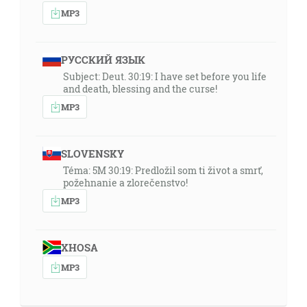
MP3
РУССКИЙ ЯЗЫК
Subject: Deut. 30:19: I have set before you life
and death, blessing and the curse!
MP3
SLOVENSKY
Téma: 5M 30:19: Predložil som ti život a smrť,
požehnanie a zlorečenstvo!
MP3
XHOSA
MP3