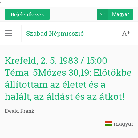
'
Bejelentkezés
Magyar
A
+
Szabad Népmisszió
Krefeld, 2. 5. 1983 / 15:00
Téma: 5Mózes 30,19: Előtökbe
állítottam az életet és a
halált, az áldást és az átkot!
Ewald Frank
magyar