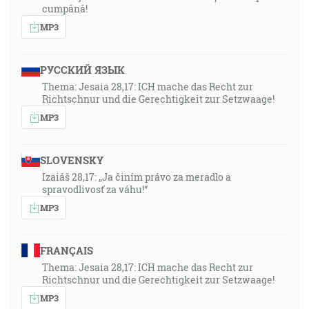
cumpănă!
MP3
РУССКИЙ ЯЗЫК
Thema: Jesaia 28,17: ICH mache das Recht zur
Richtschnur und die Gerechtigkeit zur Setzwaage!
MP3
SLOVENSKY
Izaiáš 28,17: „Ja činím právo za meradlo a
spravodlivosť za váhu!“
MP3
FRANÇAIS
Thema: Jesaia 28,17: ICH mache das Recht zur
Richtschnur und die Gerechtigkeit zur Setzwaage!
MP3