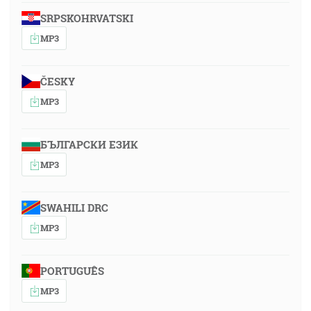
SRPSKOHRVATSKI
MP3
ČESKY
MP3
БЪЛГАРСКИ ЕЗИК
MP3
SWAHILI DRC
MP3
PORTUGUÊS
MP3