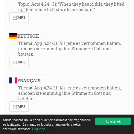
Topic: Acts 4:24–31: “When they heard this, they lifted
up their voice to God with one accord!”
MP3
DEUTSCH
Thema: Apg. 4,24-31: Als jene es vernommen hatten,
erhoben sie einmütig ihre Stimme zu Gott und
beteten!
MP3
FRANÇAIS
Thema: Apg. 4,24-31: Als jene es vernommen hatten,
erhoben sie einmütig ihre Stimme zu Gott und
beteten!
MP3
Sütiket használunk a honlapunk felhasználásának megértésére
Egyetértek
és javítására. Ez magában foglalja a tartalom és a reklám
POLSKI
személyre szabását.
Még több ...
Thema: Apg. 4,24-31: Als jene es vernommen hatten,