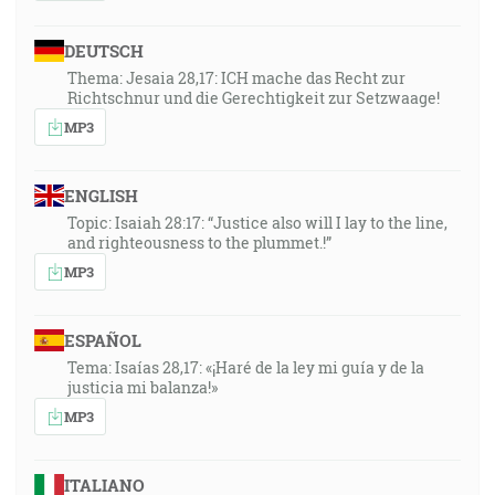
DEUTSCH
Thema: Jesaia 28,17: ICH mache das Recht zur
Richtschnur und die Gerechtigkeit zur Setzwaage!
MP3
ENGLISH
Topic: Isaiah 28:17: “Justice also will I lay to the line,
and righteousness to the plummet.!”
MP3
ESPAÑOL
Tema: Isaías 28,17: «¡Haré de la ley mi guía y de la
justicia mi balanza!»
MP3
ITALIANO