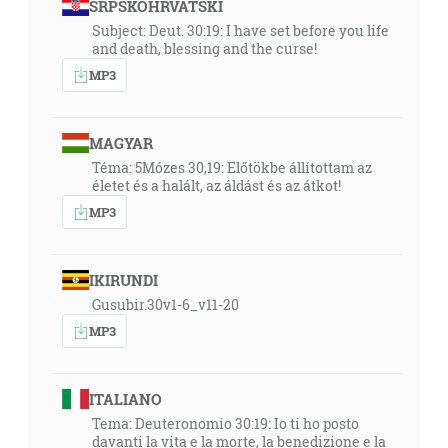
SRPSKOHRVATSKI
Subject: Deut. 30:19: I have set before you life
and death, blessing and the curse!
MP3
MAGYAR
Téma: 5Mózes 30,19: Előtökbe állítottam az
életet és a halált, az áldást és az átkot!
MP3
IKIRUNDI
Gusubir.30v1-6_v11-20
MP3
ITALIANO
Tema: Deuteronomio 30:19: Io ti ho posto
davanti la vita e la morte, la benedizione e la