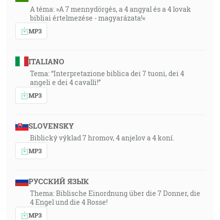
A téma: »A 7 mennydörgés, a 4 angyal és a 4 lovak
bibliai értelmezése - magyarázata!«
MP3
ITALIANO
Tema: “Interpretazione biblica dei 7 tuoni, dei 4
angeli e dei 4 cavalli!”
MP3
SLOVENSKY
Biblický výklad 7 hromov, 4 anjelov a 4 koní.
MP3
РУССКИЙ ЯЗЫК
Thema: Biblische Einordnung über die 7 Donner, die
4 Engel und die 4 Rosse!
MP3