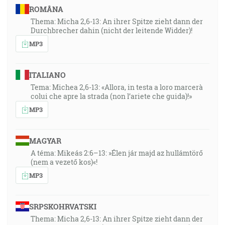
ROMÂNA
Thema: Micha 2,6-13: An ihrer Spitze zieht dann der
Durchbrecher dahin (nicht der leitende Widder)!
MP3
ITALIANO
Tema: Michea 2,6-13: «Allora, in testa a loro marcerà
colui che apre la strada (non l’ariete che guida)!»
MP3
MAGYAR
A téma: Mikeás 2:6–13: »Élen jár majd az hullámtörő
(nem a vezető kos)«!
MP3
SRPSKOHRVATSKI
Thema: Micha 2,6-13: An ihrer Spitze zieht dann der