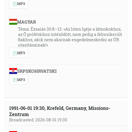
MP3
MAGYAR
Téma: Ézsaiás 30:8–13: »Az Isten Igéje a látnokokhoz,
az Ő prófétáihoz intéződött, nem pedig a félresikerült
fiakhoz, akik nem akarnak engedelmeskedni az ÚR
utasításainak!«
MP3
SRPSKOHRVATSKI
MP3
1991-06-01 19:30, Krefeld, Germany, Missions-
Zentrum
Broadcasted: 2026-08-01 19:30