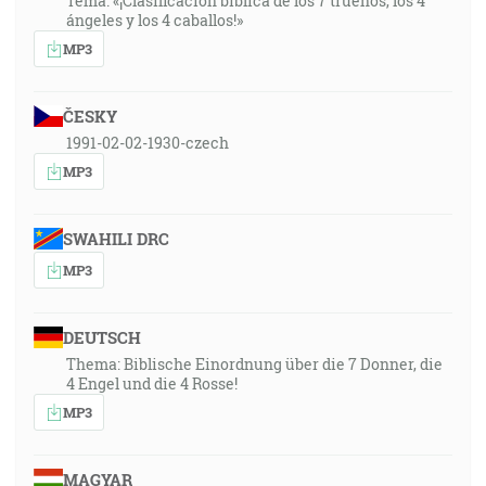
Tema: «¡Clasificación bíblica de los 7 truenos, los 4
ángeles y los 4 caballos!»
MP3
ČESKY
1991-02-02-1930-czech
MP3
SWAHILI DRC
MP3
DEUTSCH
Thema: Biblische Einordnung über die 7 Donner, die
4 Engel und die 4 Rosse!
MP3
MAGYAR