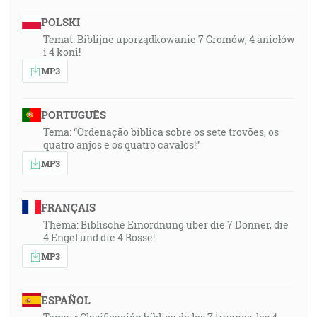
POLSKI
Temat: Biblijne uporządkowanie 7 Gromów, 4 aniołów
i 4 koni!
MP3
PORTUGUÊS
Tema: “Ordenação bíblica sobre os sete trovões, os
quatro anjos e os quatro cavalos!”
MP3
FRANÇAIS
Thema: Biblische Einordnung über die 7 Donner, die
4 Engel und die 4 Rosse!
MP3
ESPAÑOL