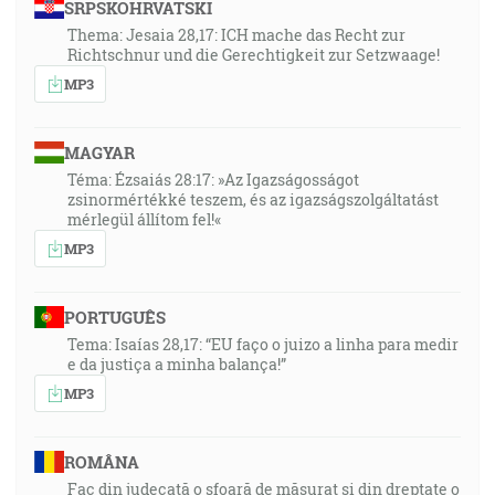
SRPSKOHRVATSKI
Thema: Jesaia 28,17: ICH mache das Recht zur
Richtschnur und die Gerechtigkeit zur Setzwaage!
MP3
MAGYAR
Téma: Ézsaiás 28:17: »Az Igazságosságot
zsinormértékké teszem, és az igazságszolgáltatást
mérlegül állítom fel!«
MP3
PORTUGUÊS
Tema: Isaías 28,17: “EU faço o juizo a linha para medir
e da justiça a minha balança!”
MP3
ROMÂNA
Fac din judecată o sfoară de măsurat și din dreptate o