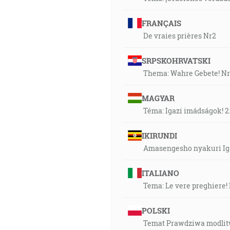
FRANÇAIS
De vraies prières Nr2
SRPSKOHRVATSKI
Thema: Wahre Gebete! Nr
MAGYAR
Téma: Igazi imádságok! 
IKIRUNDI
Amasengesho nyakuri Igi
ITALIANO
Tema: Le vere preghiere! 
POLSKI
Temat Prawdziwa modlit