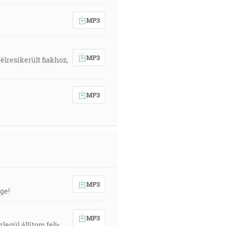
MP3
MP3
élresikerült fiakhoz,
MP3
MP3
ge!
MP3
egül állítom fel!«