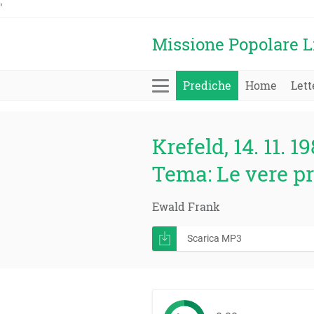
'
Missione Popolare L
Prediche
Home
Lett
Krefeld, 14. 11. 1
Tema: Le vere pr
Ewald Frank
Scarica MP3