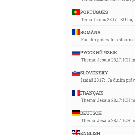
PORTUGUÊS
Tema: Isaías 28,17: “EU faç
ROMÂNA
Fac din judecată o sfoară 
РУССКИЙ ЯЗЫК
Thema: Jesaia 28,17: ICH 
SLOVENSKY
Izaiáš 28,17: „Ja činím prá
FRANÇAIS
Thema: Jesaia 28,17: ICH 
DEUTSCH
Thema: Jesaia 28,17: ICH 
ENGLISH