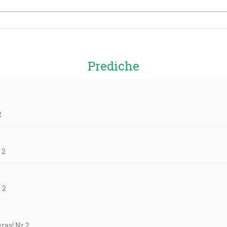
Prediche
2
 2
 2
ras! Nr 2