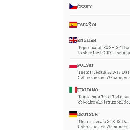
ČESKY
ESPAÑOL
ENGLISH
Topic: Isaiah 30:8–13: “Th
to obey the LORD’s comman
POLSKI
Thema: Jesaia 30,8-13: Da
Söhne die den Weisungen 
ITALIANO
Tema: Isaia 30,8-13: «La paro
obbedire alle istruzioni de
DEUTSCH
Thema: Jesaia 30,8-13: Da
Söhne die den Weisungen 