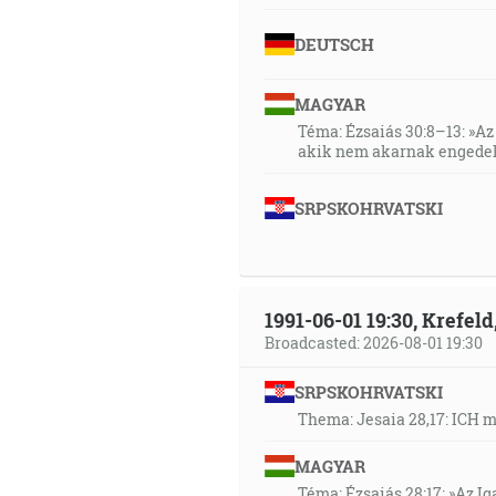
DEUTSCH
MAGYAR
Téma: Ézsaiás 30:8–13: »Az 
akik nem akarnak engedel
SRPSKOHRVATSKI
1991-06-01 19:30, Krefe
Broadcasted: 2026-08-01 19:30
SRPSKOHRVATSKI
Thema: Jesaia 28,17: ICH 
MAGYAR
Téma: Ézsaiás 28:17: »Az I