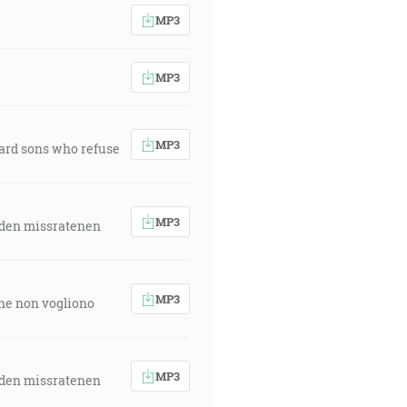
MP3
MP3
MP3
ward sons who refuse
MP3
 den missratenen
MP3
 che non vogliono
MP3
 den missratenen