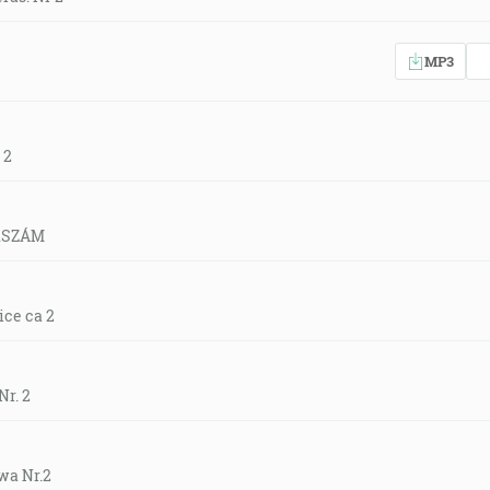
MP3
 2
2.SZÁM
ce ca 2
Nr. 2
wa Nr.2