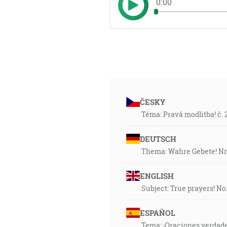
0:00
ČESKY
Téma: Pravá modlitba! č. 
DEUTSCH
Thema: Wahre Gebete! Nr
ENGLISH
Subject: True prayers! No.
ESPAÑOL
Tema: ¡Oraciones verdade