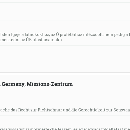
Isten Igéje a látnokokhoz, az Ő prófétáihoz intéződött, nem pedig a f
meskedni az ÚR utasításainak!«
ld, Germany, Missions-Zentrum
mache das Recht zur Richtschnur und die Gerechtigkeit zur Setzwaa
gazságosságot zsinormértékké teszem, és az igazságszolgáltatást mérl