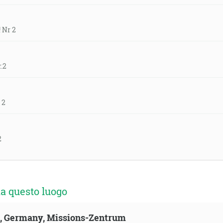
 Nr 2
.2
 2
2
a questo luogo
ld, Germany, Missions-Zentrum