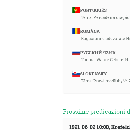
PORTUGUÊS
Tema: Verdadeira oração!
ROMÂNA
Rugaciunile adevarate Nr
РУССКИЙ ЯЗЫК
Thema: Wahre Gebete! Nr
SLOVENSKY
Téma: Pravé modlitby! č. 
Prossime predicazioni d
1991-06-02 10:00, Krefe