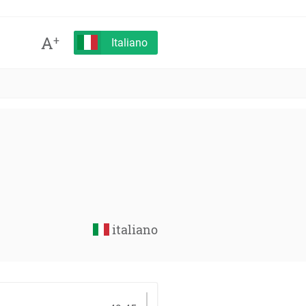
A
+
Italiano
italiano