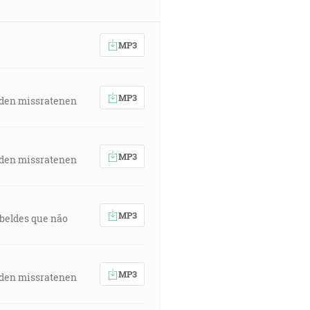
MP3
MP3
 den missratenen
MP3
 den missratenen
MP3
rebeldes que não
MP3
 den missratenen