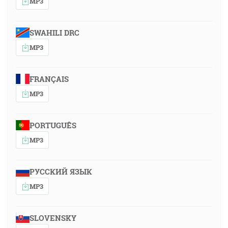
MP3
SWAHILI DRC
MP3
FRANÇAIS
MP3
PORTUGUÊS
MP3
РУССКИЙ ЯЗЫК
MP3
SLOVENSKY