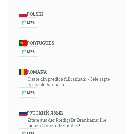
POLSKI
MP3
PORTUGUÊS
MP3
ROMÂNA
Citate din predica fr.Branham - Cele sapte
epoci ale Adunarii
MP3
РУССКИЙ ЯЗЫК
Zitate aus der Predigt Br. Branhams: Die
sieben Gemeindezeitalter!
MP3