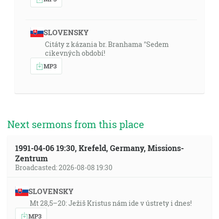
SLOVENSKY
Citáty z kázania br. Branhama "Sedem
cikevných období!
MP3
Next sermons from this place
1991-04-06 19:30, Krefeld, Germany, Missions-
Zentrum
Broadcasted: 2026-08-08 19:30
SLOVENSKY
Mt 28,5–20: Ježiš Kristus nám ide v ústrety i dnes!
MP3