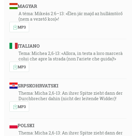
MAGYAR
A téma: Mikeás 2:6–13: »Élen jár majd az hullámtörő
(nem a vezető kos)«!
MP3
ITALIANO
Tema: Michea 2,6-13: «Allora, in testa a loro marcerà
colui che apre la strada (non l’ariete che guida)!»
MP3
SRPSKOHRVATSKI
Thema: Micha 2,6-13: An ihrer Spitze zieht dann der
Durchbrecher dahin (nicht der leitende Widder)!
MP3
POLSKI
Thema: Micha 2,6-13: An ihrer Spitze zieht dann der