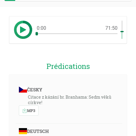
0:00
71:50
Prédications
ČESKY
Citace z kázání br. Branhama: Sedm věků
církve!
MP3
DEUTSCH