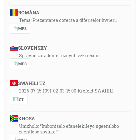
ROMÂNA
Tema: Prezentarea corecta a diferitelor invieri.
MP3
SLOVENSKY
Správne zaradenie rôznych vzkriesení
MP3
SWAHILI TZ
2026-07-15-1991-02-03-15:00-Krefeld-SWAHILI
YT
XHOSA
Umxholo: “Imboniselo efanelekileyo ngeentlobo
zeentlobo zovuko!”
MP3