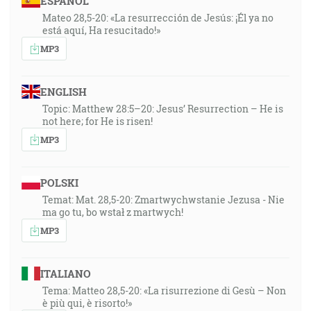
ESPAÑOL
Mateo 28,5-20: «La resurrección de Jesús: ¡Él ya no
está aquí, Ha resucitado!»
MP3
ENGLISH
Topic: Matthew 28:5–20: Jesus’ Resurrection – He is
not here; for He is risen!
MP3
POLSKI
Temat: Mat. 28,5-20: Zmartwychwstanie Jezusa - Nie
ma go tu, bo wstał z martwych!
MP3
ITALIANO
Tema: Matteo 28,5-20: «La risurrezione di Gesù – Non
è più qui, è risorto!»