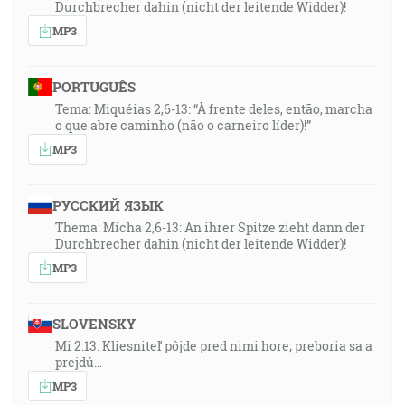
Durchbrecher dahin (nicht der leitende Widder)!
MP3
PORTUGUÊS
Tema: Miquéias 2,6-13: “À frente deles, então, marcha
o que abre caminho (não o carneiro líder)!”
MP3
РУССКИЙ ЯЗЫК
Thema: Micha 2,6-13: An ihrer Spitze zieht dann der
Durchbrecher dahin (nicht der leitende Widder)!
MP3
SLOVENSKY
Mi 2:13: Kliesniteľ pôjde pred nimi hore; preboria sa a
prejdú…
MP3