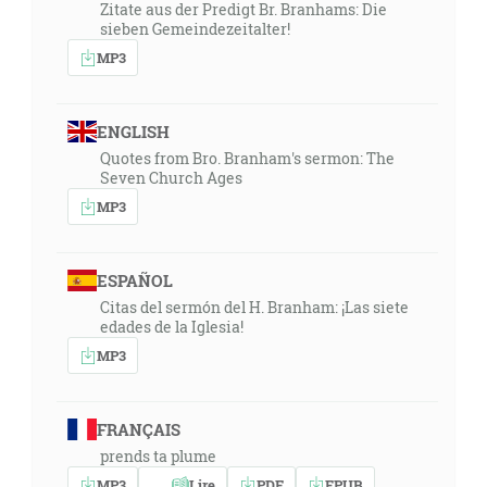
Zitate aus der Predigt Br. Branhams: Die
sieben Gemeindezeitalter!
MP3
ENGLISH
Quotes from Bro. Branham's sermon: The
Seven Church Ages
MP3
ESPAÑOL
Citas del sermón del H. Branham: ¡Las siete
edades de la Iglesia!
MP3
FRANÇAIS
prends ta plume
MP3
Lire
PDF
EPUB