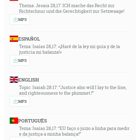
Thema: Jesaia 28,17: ICH mache das Recht zur
Richtschnur und die Gerechtigkeit zur Setzwaage!
MP3
ESPAÑOL
Tema: Isaías 28,17: «¡Haré de la ley mi guía y de la
justicia mi balanza!»
MP3
ENGLISH
Topic: Isaiah 28:17: “Justice also will I lay to the line,
and righteousness to the plummet.!”
MP3
PORTUGUÊS
Tema: Isaías 28,17: “EU faço o juizo a linha para medir
e da justiça a minha balança!”