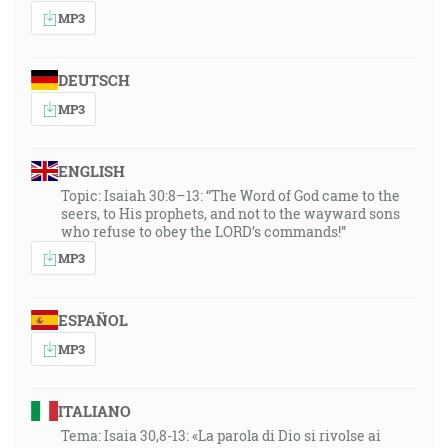
MP3
DEUTSCH
MP3
ENGLISH
Topic: Isaiah 30:8–13: “The Word of God came to the
seers, to His prophets, and not to the wayward sons
who refuse to obey the LORD’s commands!”
MP3
ESPAÑOL
MP3
ITALIANO
Tema: Isaia 30,8-13: «La parola di Dio si rivolse ai