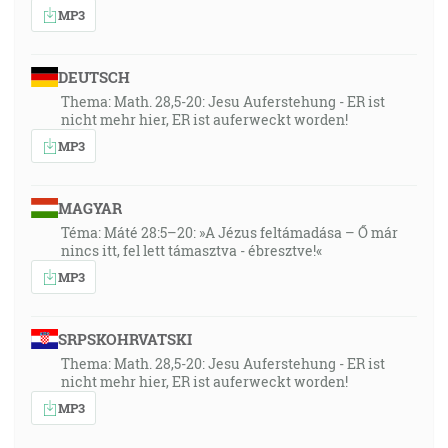
MP3
DEUTSCH
Thema: Math. 28,5-20: Jesu Auferstehung - ER ist
nicht mehr hier, ER ist auferweckt worden!
MP3
MAGYAR
Téma: Máté 28:5–20: »A Jézus feltámadása – Ő már
nincs itt, fel lett támasztva - ébresztve!«
MP3
SRPSKOHRVATSKI
Thema: Math. 28,5-20: Jesu Auferstehung - ER ist
nicht mehr hier, ER ist auferweckt worden!
MP3