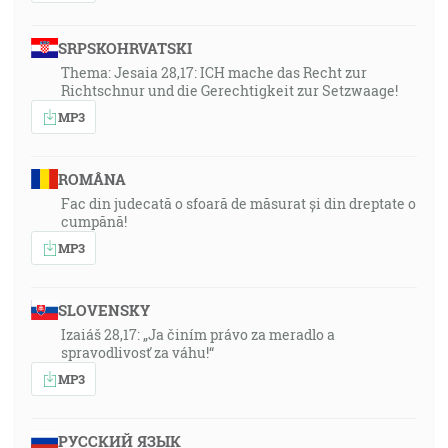
SRPSKOHRVATSKI
Thema: Jesaia 28,17: ICH mache das Recht zur
Richtschnur und die Gerechtigkeit zur Setzwaage!
MP3
ROMÂNA
Fac din judecată o sfoară de măsurat și din dreptate o
cumpănă!
MP3
SLOVENSKY
Izaiáš 28,17: „Ja činím právo za meradlo a
spravodlivosť za váhu!“
MP3
РУССКИЙ ЯЗЫК