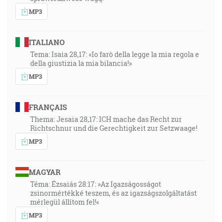
MP3
ITALIANO
Tema: Isaia 28,17: «Io farò della legge la mia regola e
della giustizia la mia bilancia!»
MP3
FRANÇAIS
Thema: Jesaia 28,17: ICH mache das Recht zur
Richtschnur und die Gerechtigkeit zur Setzwaage!
MP3
MAGYAR
Téma: Ézsaiás 28:17: »Az Igazságosságot
zsinormértékké teszem, és az igazságszolgáltatást
mérlegül állítom fel!«
MP3