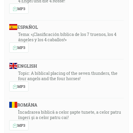
4 Engel und die 4 Rosse!
MP3
ESPAÑOL
Tema: «¡Clasificación bíblica de los 7 truenos, los 4
ángeles y los 4 caballos!»
MP3
ENGLISH
Topic: A biblical placing of the seven thunders, the
four angels and the four horses!
MP3
ROMÂNA
Încadrarea biblică a celor șapte tunete, a celor patru
îngeri și a celor patru cai!
MP3