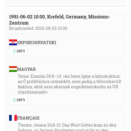
1991-06-02 10:00, Krefeld, Germany, Missions-
Zentrum
Broadcasted: 2026-08-02 10:00
SRPSKOHRVATSKI
MP3
MAGYAR
Téma: Ézsaiás 30:8–13: »Az Isten Igéje a látnokokhoz,
az Ő prófétáihoz intéződött, nem pedig a félresikerült
fiakhoz, akik nem akarnak engedelmeskedni az ÚR
utasításainak!«
MP3
FRANÇAIS
Thema: Jesaia 30,8-13: Das Wort Gottes kam zu den
Sehern, zu Seinen Propheten und nicht zu den