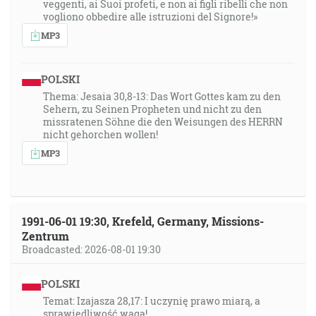
veggenti, ai Suoi profeti, e non ai figli ribelli che non
vogliono obbedire alle istruzioni del Signore!»
MP3
POLSKI
Thema: Jesaia 30,8-13: Das Wort Gottes kam zu den
Sehern, zu Seinen Propheten und nicht zu den
missratenen Söhne die den Weisungen des HERRN
nicht gehorchen wollen!
MP3
1991-06-01 19:30, Krefeld, Germany, Missions-
Zentrum
Broadcasted: 2026-08-01 19:30
POLSKI
Temat: Izajasza 28,17: I uczynię prawo miarą, a
sprawiedliwość wagą!