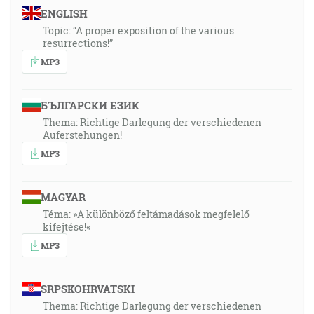
ENGLISH
Topic: “A proper exposition of the various
resurrections!”
MP3
БЪЛГАРСКИ ЕЗИК
Thema: Richtige Darlegung der verschiedenen
Auferstehungen!
MP3
MAGYAR
Téma: »A különböző feltámadások megfelelő
kifejtése!«
MP3
SRPSKOHRVATSKI
Thema: Richtige Darlegung der verschiedenen