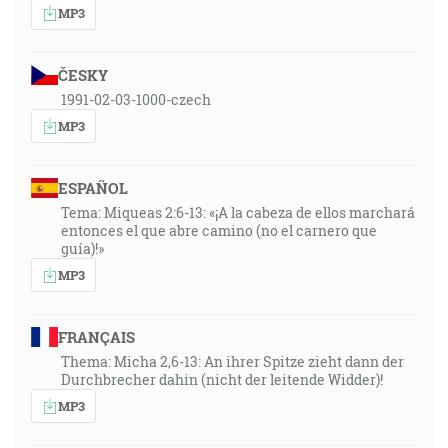
MP3
ČESKY
1991-02-03-1000-czech
MP3
ESPAÑOL
Tema: Miqueas 2:6-13: «¡A la cabeza de ellos marchará
entonces el que abre camino (no el carnero que
guía)!»
MP3
FRANÇAIS
Thema: Micha 2,6-13: An ihrer Spitze zieht dann der
Durchbrecher dahin (nicht der leitende Widder)!
MP3