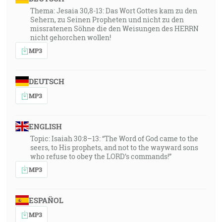
Thema: Jesaia 30,8-13: Das Wort Gottes kam zu den
Sehern, zu Seinen Propheten und nicht zu den
missratenen Söhne die den Weisungen des HERRN
nicht gehorchen wollen!
MP3
DEUTSCH
MP3
ENGLISH
Topic: Isaiah 30:8–13: “The Word of God came to the
seers, to His prophets, and not to the wayward sons
who refuse to obey the LORD’s commands!”
MP3
ESPAÑOL
MP3