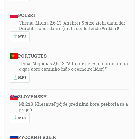
POLSKI
Thema: Micha 2,6-13: An ihrer Spitze zieht dann der
Durchbrecher dahin (nicht der leitende Widder)!
MP3
PORTUGUÊS
Tema: Miquéias 2,6-13: “À frente deles, então, marcha
o que abre caminho (não o carneiro líder)!”
MP3
SLOVENSKY
Mi 2:13: Kliesniteľ pôjde pred nimi hore; preboria sa a
prejdú…
MP3
РУССКИЙ ЯЗЫК