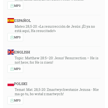
MP3
ESPAÑOL
Mateo 28,5-20: «La resurrección de Jesús: ¡Él ya no
está aquí, Ha resucitado!»
MP3
ENGLISH
Topic: Matthew 28:5–20: Jesus’ Resurrection – He is
not here; for He is risen!
MP3
POLSKI
Temat: Mat. 28,5-20: Zmartwychwstanie Jezusa - Nie
ma go tu, bo wstał z martwych!
MP3