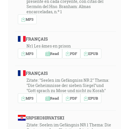
presente en cada creyente, con citas del
Sermón del Hno. Branham: Almas
encarceladas, n.º 1
MP3
FRANÇAIS
Nr1 Les âmes en prison
MP3
Read
PDF
EPUB
FRANÇAIS
Zitate: "Seelen im Gefängniss NR 2" Thema:
"Die Geheimnisse der sieben Siegel"und
"Gott sprach zu Mose und nicht zu Korah"
MP3
Read
PDF
EPUB
SRPSKOHRVATSKI
Zitate: Seelen im Gefängnis NR 1 Thema: Die