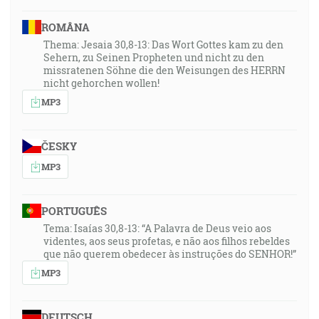
ROMÂNA
Thema: Jesaia 30,8-13: Das Wort Gottes kam zu den
Sehern, zu Seinen Propheten und nicht zu den
missratenen Söhne die den Weisungen des HERRN
nicht gehorchen wollen!
MP3
ČESKY
MP3
PORTUGUÊS
Tema: Isaías 30,8-13: “A Palavra de Deus veio aos
videntes, aos seus profetas, e não aos filhos rebeldes
que não querem obedecer às instruções do SENHOR!”
MP3
DEUTSCH