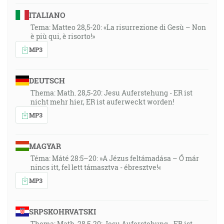
ITALIANO
Tema: Matteo 28,5-20: «La risurrezione di Gesù – Non
è più qui, è risorto!»
MP3
DEUTSCH
Thema: Math. 28,5-20: Jesu Auferstehung - ER ist
nicht mehr hier, ER ist auferweckt worden!
MP3
MAGYAR
Téma: Máté 28:5–20: »A Jézus feltámadása – Ő már
nincs itt, fel lett támasztva - ébresztve!«
MP3
SRPSKOHRVATSKI
Thema: Math. 28,5-20: Jesu Auferstehung - ER ist