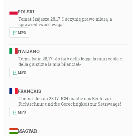
POLSKI
Temat: Izajasza 28,17: I uczynię prawo miarą, a
sprawiedliwość wagą!
MP3
ITALIANO
Tema: Isaia 28,17: «Io farò della legge la mia regola e
della giustizia la mia bilancia!»
MP3
FRANÇAIS
Thema: Jesaia 28,17: ICH mache das Recht zur
Richtschnur und die Gerechtigkeit zur Setzwaage!
MP3
MAGYAR