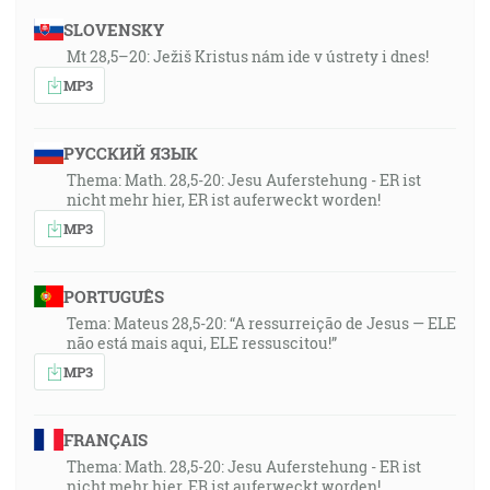
SLOVENSKY
Mt 28,5–20: Ježiš Kristus nám ide v ústrety i dnes!
MP3
РУССКИЙ ЯЗЫК
Thema: Math. 28,5-20: Jesu Auferstehung - ER ist
nicht mehr hier, ER ist auferweckt worden!
MP3
PORTUGUÊS
Tema: Mateus 28,5-20: “A ressurreição de Jesus — ELE
não está mais aqui, ELE ressuscitou!”
MP3
FRANÇAIS
Thema: Math. 28,5-20: Jesu Auferstehung - ER ist
nicht mehr hier, ER ist auferweckt worden!