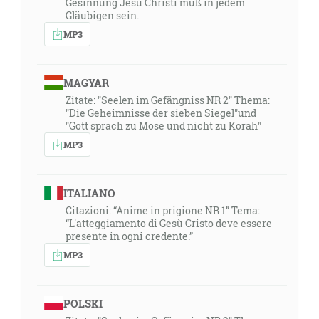
Gesinnung Jesu Christi muß in jedem
Gläubigen sein.
MP3
MAGYAR
Zitate: "Seelen im Gefängniss NR 2" Thema:
"Die Geheimnisse der sieben Siegel"und
"Gott sprach zu Mose und nicht zu Korah"
MP3
ITALIANO
Citazioni: “Anime in prigione NR 1” Tema:
“L'atteggiamento di Gesù Cristo deve essere
presente in ogni credente.”
MP3
POLSKI