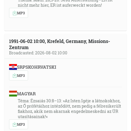
nicht mehr hier, ER ist auferweckt worden!
MP3
1991-06-02 10:00, Krefeld, Germany, Missions-
Zentrum
Broadcasted: 2026-08-02 10:00
SRPSKOHRVATSKI
MP3
MAGYAR
Téma: Ézsaiás 30:8–13: »Az Isten Igéje a látnokokhoz,
az Ő prófétáihoz intéződött, nem pedig a félresikerült
fiakhoz, akik nem akarnak engedelmeskedni az ÚR
utasításainak!«
MP3