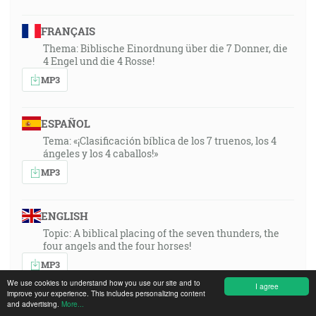
FRANÇAIS
Thema: Biblische Einordnung über die 7 Donner, die
4 Engel und die 4 Rosse!
MP3
ESPAÑOL
Tema: «¡Clasificación bíblica de los 7 truenos, los 4
ángeles y los 4 caballos!»
MP3
ENGLISH
Topic: A biblical placing of the seven thunders, the
four angels and the four horses!
MP3
We use cookies to understand how you use our site and to
I agree
improve your experience. This includes personalizing content
and advertising.
More...
ROMÂNA