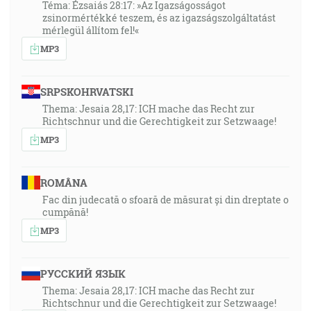
Téma: Ézsaiás 28:17: »Az Igazságosságot
zsinormértékké teszem, és az igazságszolgáltatást
mérlegül állítom fel!«
MP3
SRPSKOHRVATSKI
Thema: Jesaia 28,17: ICH mache das Recht zur
Richtschnur und die Gerechtigkeit zur Setzwaage!
MP3
ROMÂNA
Fac din judecată o sfoară de măsurat și din dreptate o
cumpănă!
MP3
РУССКИЙ ЯЗЫК
Thema: Jesaia 28,17: ICH mache das Recht zur
Richtschnur und die Gerechtigkeit zur Setzwaage!