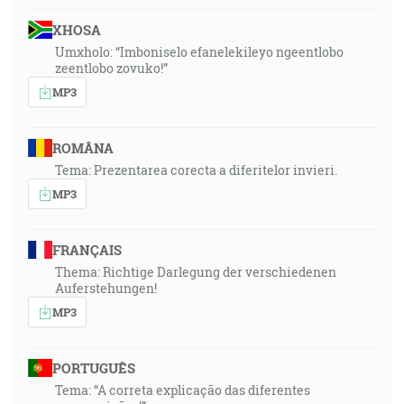
XHOSA
Umxholo: “Imboniselo efanelekileyo ngeentlobo
zeentlobo zovuko!”
MP3
ROMÂNA
Tema: Prezentarea corecta a diferitelor invieri.
MP3
FRANÇAIS
Thema: Richtige Darlegung der verschiedenen
Auferstehungen!
MP3
PORTUGUÊS
Tema: “A correta explicação das diferentes