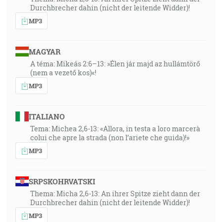
Durchbrecher dahin (nicht der leitende Widder)!
MP3
MAGYAR
A téma: Mikeás 2:6–13: »Élen jár majd az hullámtörő
(nem a vezető kos)«!
MP3
ITALIANO
Tema: Michea 2,6-13: «Allora, in testa a loro marcerà
colui che apre la strada (non l’ariete che guida)!»
MP3
SRPSKOHRVATSKI
Thema: Micha 2,6-13: An ihrer Spitze zieht dann der
Durchbrecher dahin (nicht der leitende Widder)!
MP3