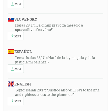
MP3
SLOVENSKY
Izaiáš 28,17: „Ja činím právo za meradlo a
spravodlivosť za váhu!“
MP3
ESPAÑOL
Tema: Isaías 28,17: «¡Haré de la ley mi guía y de la
justicia mi balanza!»
MP3
ENGLISH
Topic: Isaiah 28:17: “Justice also will I lay to the line,
and righteousness to the plummet.!”
MP3