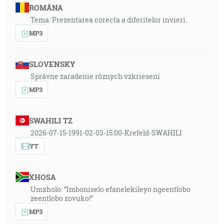
ROMÂNA
Tema: Prezentarea corecta a diferitelor invieri.
MP3
SLOVENSKY
Správne zaradenie rôznych vzkriesení
MP3
SWAHILI TZ
2026-07-15-1991-02-03-15:00-Krefeld-SWAHILI
YT
XHOSA
Umxholo: “Imboniselo efanelekileyo ngeentlobo
zeentlobo zovuko!”
MP3