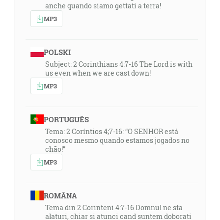
anche quando siamo gettati a terra!
MP3
POLSKI
Subject: 2 Corinthians 4:7-16 The Lord is with
us even when we are cast down!
MP3
PORTUGUÊS
Tema: 2 Coríntios 4;7-16: “O SENHOR está
conosco mesmo quando estamos jogados no
chão!”
MP3
ROMÂNA
Tema din 2 Corinteni 4:7-16 Domnul ne sta
alaturi, chiar si atunci cand suntem doborati