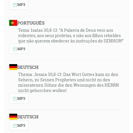
MP3
PORTUGUÊS
Tema: Isaías 30,8-13: “A Palavra de Deus veio aos
videntes, aos seus profetas, e não aos filhos rebeldes
que não querem obedecer às instruções do SENHOR!”
MP3
DEUTSCH
Thema: Jesaia 30,8-13: Das Wort Gottes kam zu den
Sehern, zu Seinen Propheten und nicht zu den
missratenen Söhne die den Weisungen des HERRN
nicht gehorchen wollen!
MP3
DEUTSCH
MP3