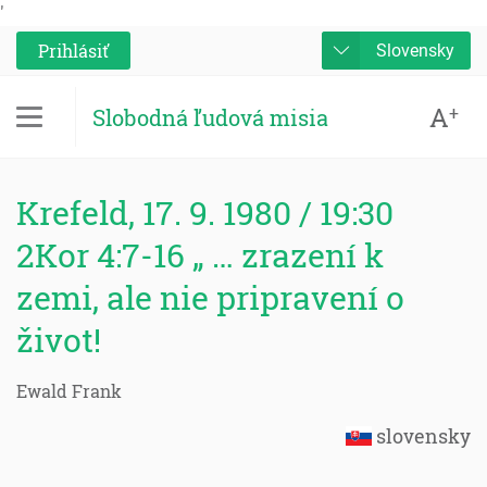
'
Prihlásiť
Slovensky
A
+
Slobodná ľudová misia
Krefeld, 17. 9. 1980 / 19:30
2Kor 4:7-16 „ … zrazení k
zemi, ale nie pripravení o
život!
Ewald Frank
slovensky