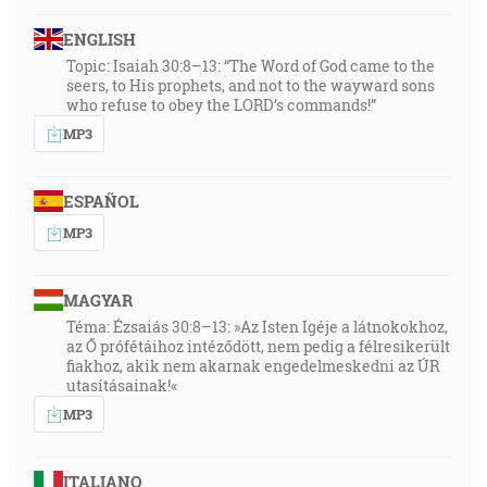
ENGLISH
Topic: Isaiah 30:8–13: “The Word of God came to the
seers, to His prophets, and not to the wayward sons
who refuse to obey the LORD’s commands!”
MP3
ESPAÑOL
MP3
MAGYAR
Téma: Ézsaiás 30:8–13: »Az Isten Igéje a látnokokhoz,
az Ő prófétáihoz intéződött, nem pedig a félresikerült
fiakhoz, akik nem akarnak engedelmeskedni az ÚR
utasításainak!«
MP3
ITALIANO