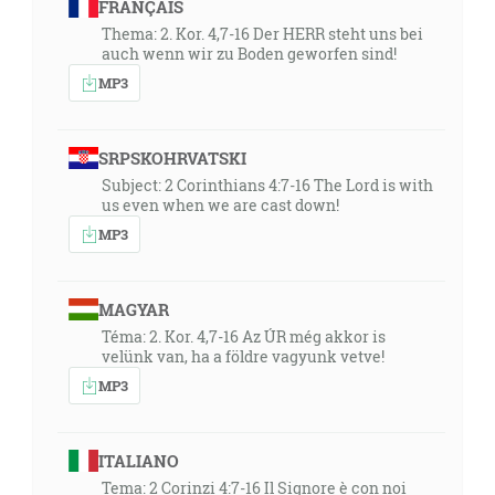
FRANÇAIS
Thema: 2. Kor. 4,7-16 Der HERR steht uns bei
auch wenn wir zu Boden geworfen sind!
MP3
SRPSKOHRVATSKI
Subject: 2 Corinthians 4:7-16 The Lord is with
us even when we are cast down!
MP3
MAGYAR
Téma: 2. Kor. 4,7-16 Az ÚR még akkor is
velünk van, ha a földre vagyunk vetve!
MP3
ITALIANO
Tema: 2 Corinzi 4:7-16 Il Signore è con noi