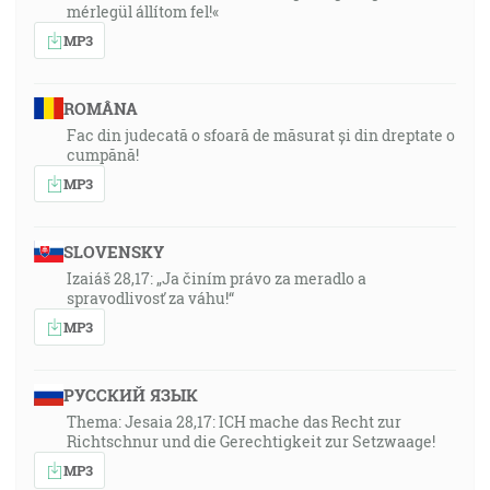
mérlegül állítom fel!«
MP3
ROMÂNA
Fac din judecată o sfoară de măsurat și din dreptate o
cumpănă!
MP3
SLOVENSKY
Izaiáš 28,17: „Ja činím právo za meradlo a
spravodlivosť za váhu!“
MP3
РУССКИЙ ЯЗЫК
Thema: Jesaia 28,17: ICH mache das Recht zur
Richtschnur und die Gerechtigkeit zur Setzwaage!
MP3