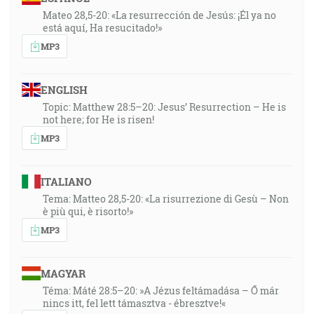
Mateo 28,5-20: «La resurrección de Jesús: ¡Él ya no
está aquí, Ha resucitado!»
MP3
ENGLISH
Topic: Matthew 28:5–20: Jesus’ Resurrection – He is
not here; for He is risen!
MP3
ITALIANO
Tema: Matteo 28,5-20: «La risurrezione di Gesù – Non
è più qui, è risorto!»
MP3
MAGYAR
Téma: Máté 28:5–20: »A Jézus feltámadása – Ő már
nincs itt, fel lett támasztva - ébresztve!«