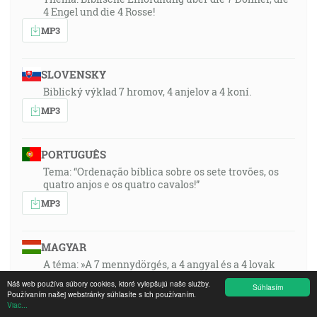
4 Engel und die 4 Rosse!
MP3
SLOVENSKY
Biblický výklad 7 hromov, 4 anjelov a 4 koní.
MP3
PORTUGUÊS
Tema: “Ordenação bíblica sobre os sete trovões, os
quatro anjos e os quatro cavalos!”
MP3
MAGYAR
A téma: »A 7 mennydörgés, a 4 angyal és a 4 lovak
bibliai értelmezése - magyarázata!«
Náš web používa súbory cookies, ktoré vylepšujú naše služby.
Súhlasím
Používaním našej webstránky súhlasíte s ich používaním.
MP3
Viac...