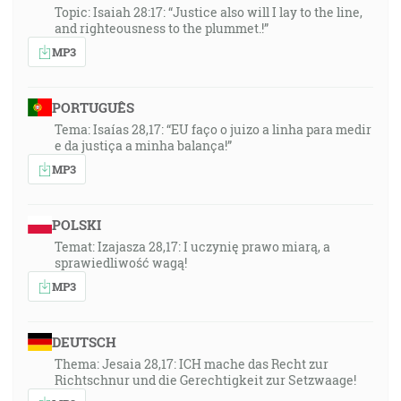
Topic: Isaiah 28:17: “Justice also will I lay to the line,
and righteousness to the plummet.!”
MP3
PORTUGUÊS
Tema: Isaías 28,17: “EU faço o juizo a linha para medir
e da justiça a minha balança!”
MP3
POLSKI
Temat: Izajasza 28,17: I uczynię prawo miarą, a
sprawiedliwość wagą!
MP3
DEUTSCH
Thema: Jesaia 28,17: ICH mache das Recht zur
Richtschnur und die Gerechtigkeit zur Setzwaage!