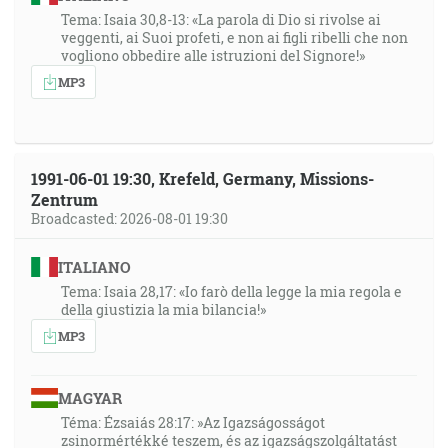
Tema: Isaia 30,8-13: «La parola di Dio si rivolse ai
veggenti, ai Suoi profeti, e non ai figli ribelli che non
vogliono obbedire alle istruzioni del Signore!»
MP3
1991-06-01 19:30, Krefeld, Germany, Missions-
Zentrum
Broadcasted: 2026-08-01 19:30
ITALIANO
Tema: Isaia 28,17: «Io farò della legge la mia regola e
della giustizia la mia bilancia!»
MP3
MAGYAR
Téma: Ézsaiás 28:17: »Az Igazságosságot
zsinormértékké teszem, és az igazságszolgáltatást