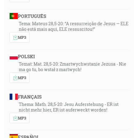
PORTUGUÊS
Tema: Mateus 28,5-20: “A ressurreição de Jesus — ELE
não está mais aqui, ELE ressuscitou!”
MP3
POLSKI
Temat: Mat. 28,5-20: Zmartwychwstanie Jezusa - Nie
ma go tu, bo wstał z martwych!
MP3
FRANÇAIS
Thema: Math. 28,5-20: Jesu Auferstehung - ER ist
nicht mehr hier, ER ist auferweckt worden!
MP3
ESPAÑOL