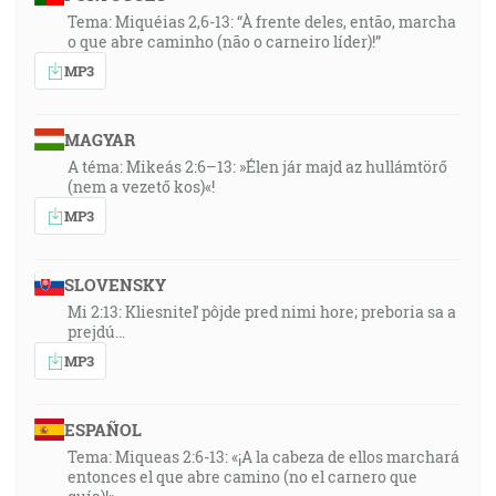
Tema: Miquéias 2,6-13: “À frente deles, então, marcha
o que abre caminho (não o carneiro líder)!”
MP3
MAGYAR
A téma: Mikeás 2:6–13: »Élen jár majd az hullámtörő
(nem a vezető kos)«!
MP3
SLOVENSKY
Mi 2:13: Kliesniteľ pôjde pred nimi hore; preboria sa a
prejdú…
MP3
ESPAÑOL
Tema: Miqueas 2:6-13: «¡A la cabeza de ellos marchará
entonces el que abre camino (no el carnero que