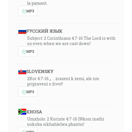
la pamant.
MP3
РУССКИЙ ЯЗЫК
Subject: 2 Corinthians 4:7-16 The Lord is with
us even when we are cast down!
MP3
SLOVENSKY
2Kor 4:7-16 „ … zrazení k zemi, ale nie
pripravení o život!
MP3
XHOSA
Umxholo: 2 Korinte 4:7-16 INkosi inathi
nokuba sikhahlelwa phantsi!
MP3