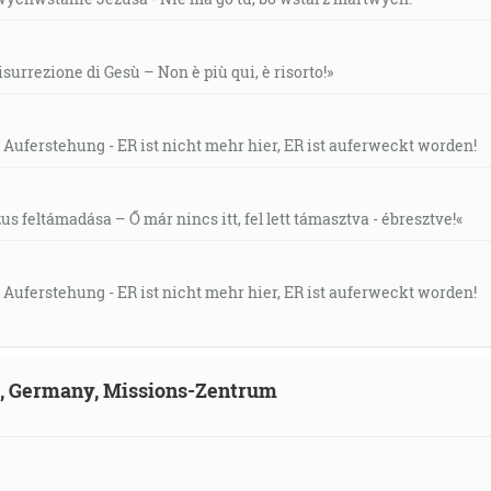
isurrezione di Gesù – Non è più qui, è risorto!»
 Auferstehung - ER ist nicht mehr hier, ER ist auferweckt worden!
s feltámadása – Ő már nincs itt, fel lett támasztva - ébresztve!«
 Auferstehung - ER ist nicht mehr hier, ER ist auferweckt worden!
ld, Germany, Missions-Zentrum