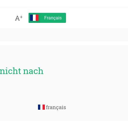
A
+
Français
 nicht nach
français