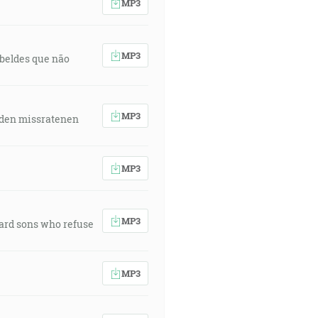
MP3
MP3
rebeldes que não
MP3
 den missratenen
MP3
MP3
ward sons who refuse
MP3