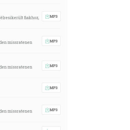
MP3
élresikerült fiakhoz,
MP3
 den missratenen
MP3
 den missratenen
MP3
MP3
 den missratenen