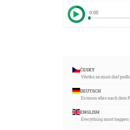
0:00
ČESKY
Všetko sa musí diať podľa
DEUTSCH
Es muss alles nach dem 
ENGLISH
Everything must happen a