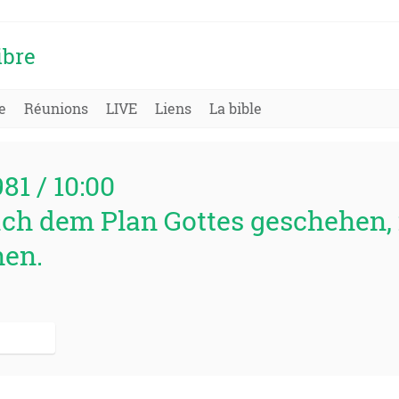
ibre
e
Réunions
LIVE
Liens
La bible
981 / 10:00
ach dem Plan Gottes geschehen,
en.