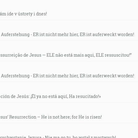
ám ide v ústrety i dnes!
 Auferstehung - ER ist nicht mehr hier, ER ist auferweckt worden!
essurreição de Jesus — ELE não está mais aqui, ELE ressuscitou!”
 Auferstehung - ER ist nicht mehr hier, ER ist auferweckt worden!
ción de Jesús: ¡Él ya no está aquí, Ha resucitado!»
us’ Resurrection – He is not here; for He is risen!
wychwstanie Jezusa - Nie ma go tu, bo wstał z martwych!