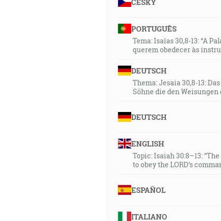
ČESKY
PORTUGUÊS
Tema: Isaías 30,8-13: “A Pa
querem obedecer às instr
DEUTSCH
Thema: Jesaia 30,8-13: Da
Söhne die den Weisungen 
DEUTSCH
ENGLISH
Topic: Isaiah 30:8–13: “Th
to obey the LORD’s comman
ESPAÑOL
ITALIANO