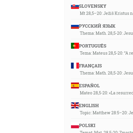
SLOVENSKY
Mt 28,5–20: Ježiš Kristus n
РУССКИЙ ЯЗЫК
Thema: Math. 28,5-20: Jesu
PORTUGUÊS
Tema: Mateus 28,5-20: “A r
FRANÇAIS
Thema: Math. 28,5-20: Jesu
ESPAÑOL
Mateo 28,5-20: «La resurrec
ENGLISH
Topic: Matthew 28:5–20: Jes
POLSKI
Temat: Mat. 28,5-20: Zmart