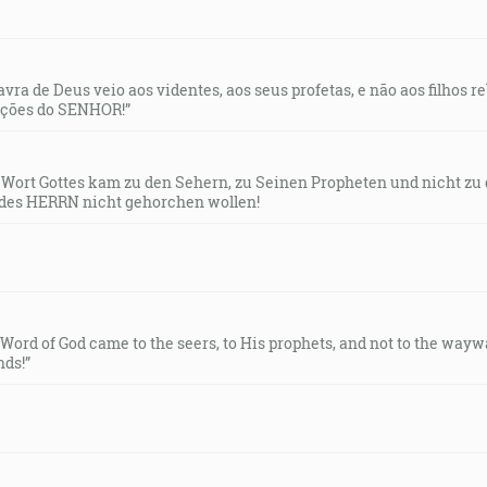
lavra de Deus veio aos videntes, aos seus profetas, e não aos filhos 
uções do SENHOR!”
s Wort Gottes kam zu den Sehern, zu Seinen Propheten und nicht zu
des HERRN nicht gehorchen wollen!
e Word of God came to the seers, to His prophets, and not to the way
ds!”