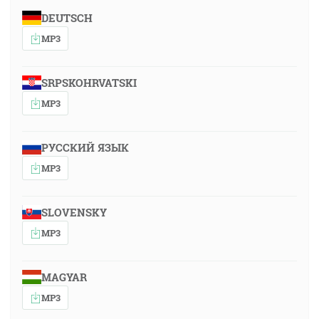
DEUTSCH
MP3
SRPSKOHRVATSKI
MP3
РУССКИЙ ЯЗЫК
MP3
SLOVENSKY
MP3
MAGYAR
MP3