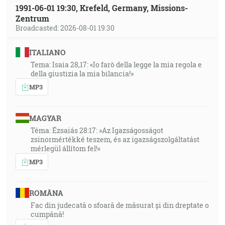
1991-06-01 19:30, Krefeld, Germany, Missions-
Zentrum
Broadcasted: 2026-08-01 19:30
ITALIANO
Tema: Isaia 28,17: «Io farò della legge la mia regola e
della giustizia la mia bilancia!»
MP3
MAGYAR
Téma: Ézsaiás 28:17: »Az Igazságosságot
zsinormértékké teszem, és az igazságszolgáltatást
mérlegül állítom fel!«
MP3
ROMÂNA
Fac din judecată o sfoară de măsurat și din dreptate o
cumpănă!