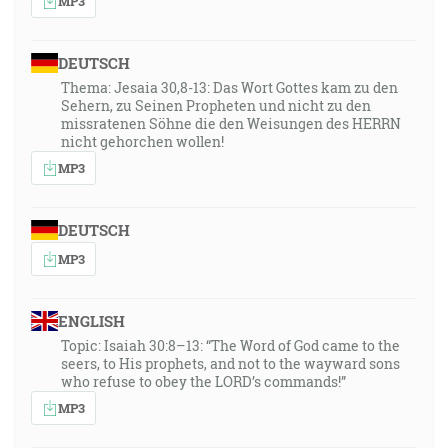
MP3
DEUTSCH
Thema: Jesaia 30,8-13: Das Wort Gottes kam zu den
Sehern, zu Seinen Propheten und nicht zu den
missratenen Söhne die den Weisungen des HERRN
nicht gehorchen wollen!
MP3
DEUTSCH
MP3
ENGLISH
Topic: Isaiah 30:8–13: “The Word of God came to the
seers, to His prophets, and not to the wayward sons
who refuse to obey the LORD’s commands!”
MP3