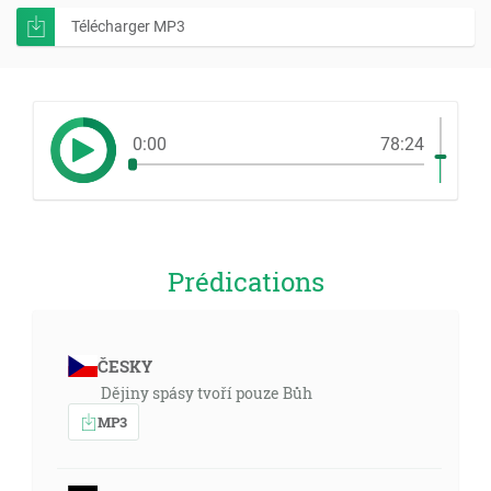
Télécharger MP3
0:00
78:24
Prédications
ČESKY
Dějiny spásy tvoří pouze Bůh
MP3