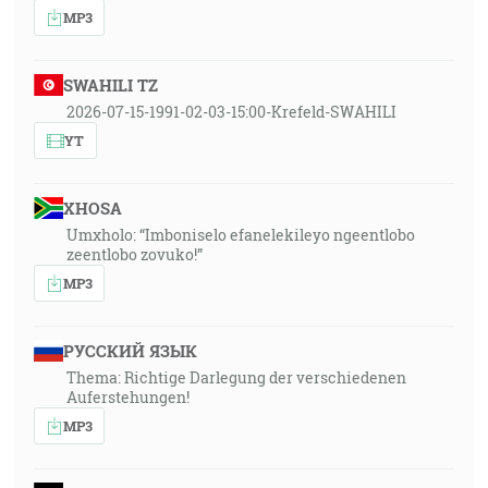
MP3
SWAHILI TZ
2026-07-15-1991-02-03-15:00-Krefeld-SWAHILI
YT
XHOSA
Umxholo: “Imboniselo efanelekileyo ngeentlobo
zeentlobo zovuko!”
MP3
РУССКИЙ ЯЗЫК
Thema: Richtige Darlegung der verschiedenen
Auferstehungen!
MP3