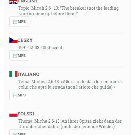
ENGLISH
Topic: Micah 2:6–13: “The breaker (not the leading
ram) is come up before them!”
MP3
ČESKY
1991-02-03-1000-czech
MP3
ITALIANO
Tema: Michea 2,6-13: «Allora, in testa a loro marcerà
colui che apre la strada (non l’ariete che guida)!»
MP3
POLSKI
Thema: Micha 2,6-13: An ihrer Spitze zieht dann der
Durchbrecher dahin (nicht der leitende Widder)!
MP3