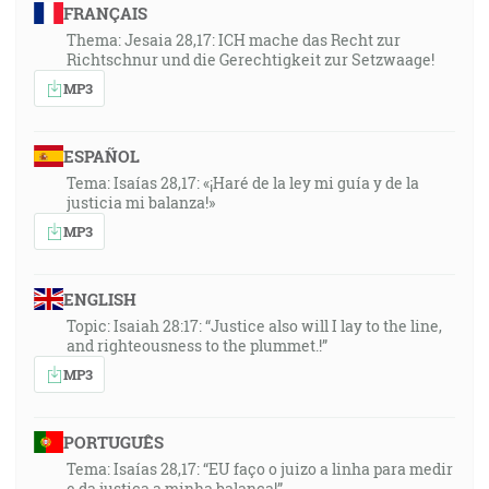
FRANÇAIS
Thema: Jesaia 28,17: ICH mache das Recht zur
Richtschnur und die Gerechtigkeit zur Setzwaage!
MP3
ESPAÑOL
Tema: Isaías 28,17: «¡Haré de la ley mi guía y de la
justicia mi balanza!»
MP3
ENGLISH
Topic: Isaiah 28:17: “Justice also will I lay to the line,
and righteousness to the plummet.!”
MP3
PORTUGUÊS
Tema: Isaías 28,17: “EU faço o juizo a linha para medir
e da justiça a minha balança!”