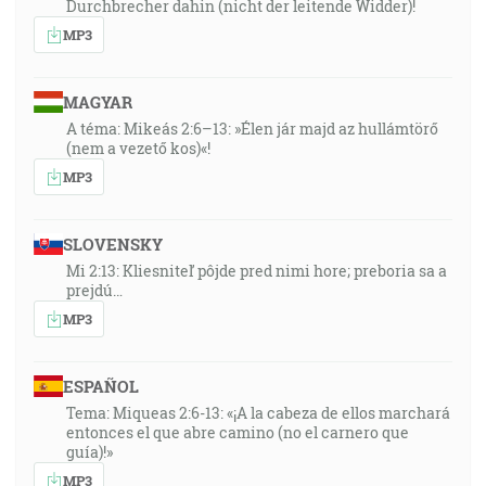
Durchbrecher dahin (nicht der leitende Widder)!
MP3
MAGYAR
A téma: Mikeás 2:6–13: »Élen jár majd az hullámtörő
(nem a vezető kos)«!
MP3
SLOVENSKY
Mi 2:13: Kliesniteľ pôjde pred nimi hore; preboria sa a
prejdú…
MP3
ESPAÑOL
Tema: Miqueas 2:6-13: «¡A la cabeza de ellos marchará
entonces el que abre camino (no el carnero que
guía)!»
MP3