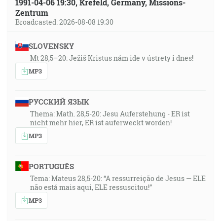
1991-04-06 19:30, Krefeld, Germany, Missions-
Zentrum
Broadcasted: 2026-08-08 19:30
SLOVENSKY
Mt 28,5–20: Ježiš Kristus nám ide v ústrety i dnes!
MP3
РУССКИЙ ЯЗЫК
Thema: Math. 28,5-20: Jesu Auferstehung - ER ist
nicht mehr hier, ER ist auferweckt worden!
MP3
PORTUGUÊS
Tema: Mateus 28,5-20: “A ressurreição de Jesus — ELE
não está mais aqui, ELE ressuscitou!”
MP3