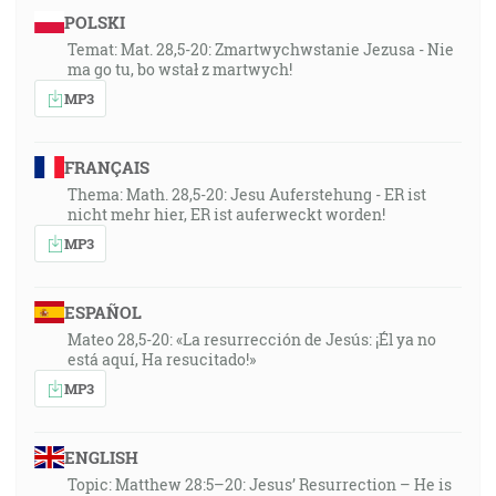
POLSKI
Temat: Mat. 28,5-20: Zmartwychwstanie Jezusa - Nie
ma go tu, bo wstał z martwych!
MP3
FRANÇAIS
Thema: Math. 28,5-20: Jesu Auferstehung - ER ist
nicht mehr hier, ER ist auferweckt worden!
MP3
ESPAÑOL
Mateo 28,5-20: «La resurrección de Jesús: ¡Él ya no
está aquí, Ha resucitado!»
MP3
ENGLISH
Topic: Matthew 28:5–20: Jesus’ Resurrection – He is