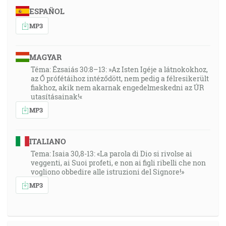
ESPAÑOL
MP3
MAGYAR
Téma: Ézsaiás 30:8–13: »Az Isten Igéje a látnokokhoz,
az Ő prófétáihoz intéződött, nem pedig a félresikerült
fiakhoz, akik nem akarnak engedelmeskedni az ÚR
utasításainak!«
MP3
ITALIANO
Tema: Isaia 30,8-13: «La parola di Dio si rivolse ai
veggenti, ai Suoi profeti, e non ai figli ribelli che non
vogliono obbedire alle istruzioni del Signore!»
MP3