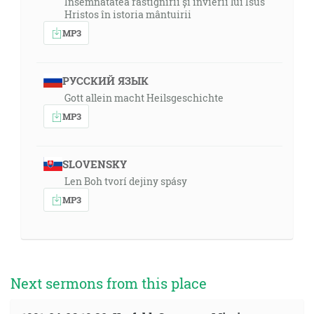
Însemnătatea răstignirii și învierii lui Isus
Hristos în istoria mântuirii
MP3
РУССКИЙ ЯЗЫК
Gott allein macht Heilsgeschichte
MP3
SLOVENSKY
Len Boh tvorí dejiny spásy
MP3
Next sermons from this place