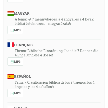
MAGYAR
A téma: »A 7 mennydörgés, a 4 angyal és a 4 lovak
bibliai értelmezése - magyarázata!«
MP3
FRANÇAIS
Thema: Biblische Einordnung über die 7 Donner, die
4 Engel und die 4 Rosse!
MP3
ESPAÑOL
Tema: «¡Clasificación bíblica de los 7 truenos, los 4
ángeles y los 4 caballos!»
MP3