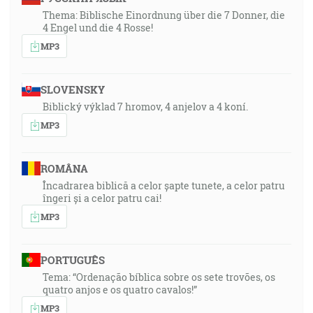
Thema: Biblische Einordnung über die 7 Donner, die
4 Engel und die 4 Rosse!
MP3
SLOVENSKY
Biblický výklad 7 hromov, 4 anjelov a 4 koní.
MP3
ROMÂNA
Încadrarea biblică a celor șapte tunete, a celor patru
îngeri și a celor patru cai!
MP3
PORTUGUÊS
Tema: “Ordenação bíblica sobre os sete trovões, os
quatro anjos e os quatro cavalos!”
MP3