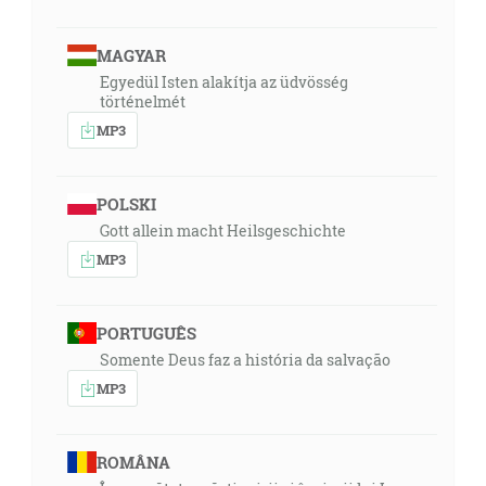
MAGYAR
Egyedül Isten alakítja az üdvösség
történelmét
MP3
POLSKI
Gott allein macht Heilsgeschichte
MP3
PORTUGUÊS
Somente Deus faz a história da salvação
MP3
ROMÂNA