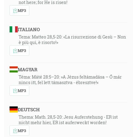
not here; for He is risen!
MP3
ITALIANO
Tema: Matteo 28,5-20: «La risurrezione di Gesù – Non
è più qui, è risorto!»
MP3
MAGYAR
Téma: Máté 28:5–20: »A Jézus feltámadása – Ő már
nincs itt, fel lett támasztva - ébresztve!«
MP3
DEUTSCH
Thema: Math. 28,5-20: Jesu Auferstehung - ER ist
nicht mehr hier, ER ist auferweckt worden!
MP3