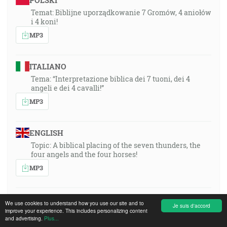
POLSKI
Temat: Biblijne uporządkowanie 7 Gromów, 4 aniołów
i 4 koni!
MP3
ITALIANO
Tema: “Interpretazione biblica dei 7 tuoni, dei 4
angeli e dei 4 cavalli!”
MP3
ENGLISH
Topic: A biblical placing of the seven thunders, the
four angels and the four horses!
MP3
DEUTSCH
We use cookies to understand how you use our site and to
Je suis d'accord
improve your experience. This includes personalizing content
Thema: Biblische Einordnung über die 7 Donner, die
and advertising.
Plus...
4 Engel und die 4 Rosse!